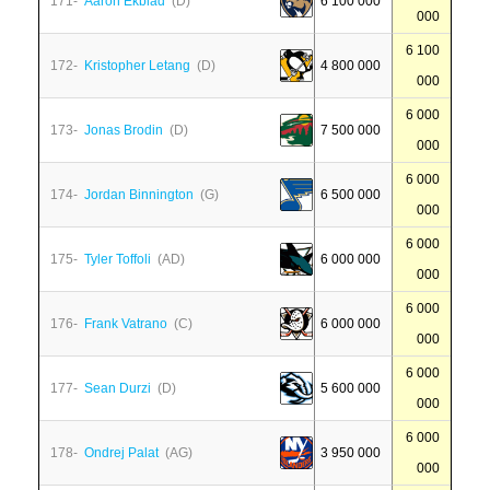
171-
Aaron Ekblad
(D)
6 100 000
000
6 100
172-
Kristopher Letang
(D)
4 800 000
000
6 000
173-
Jonas Brodin
(D)
7 500 000
000
6 000
174-
Jordan Binnington
(G)
6 500 000
000
6 000
175-
Tyler Toffoli
(AD)
6 000 000
000
6 000
176-
Frank Vatrano
(C)
6 000 000
000
6 000
177-
Sean Durzi
(D)
5 600 000
000
6 000
178-
Ondrej Palat
(AG)
3 950 000
000