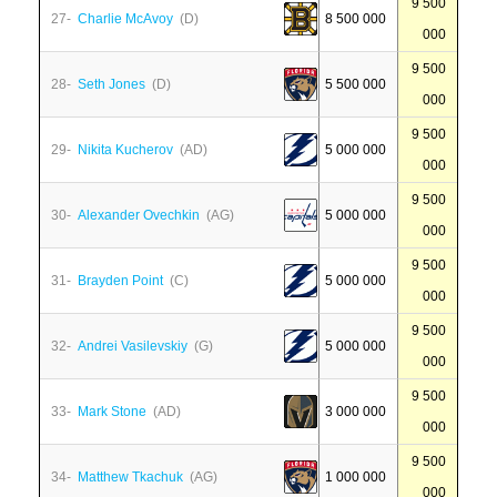
9 500
27-
Charlie McAvoy
(D)
8 500 000
000
9 500
28-
Seth Jones
(D)
5 500 000
000
9 500
29-
Nikita Kucherov
(AD)
5 000 000
000
9 500
30-
Alexander Ovechkin
(AG)
5 000 000
000
9 500
31-
Brayden Point
(C)
5 000 000
000
9 500
32-
Andrei Vasilevskiy
(G)
5 000 000
000
9 500
33-
Mark Stone
(AD)
3 000 000
000
9 500
34-
Matthew Tkachuk
(AG)
1 000 000
000