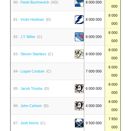
80-
Pavel Buchnevich
(AD)
8 000 000
000
8 000
81-
Victor Hedman
(D)
8 000 000
000
8 000
82-
J.T. Miller
(C)
8 000 000
000
8 000
83-
Steven Stamkos
(C)
8 000 000
000
8 000
84-
Logan Couture
(C)
7 000 000
000
8 000
85-
Jacob Trouba
(D)
6 000 000
000
8 000
86-
John Carlson
(D)
4 000 000
000
7 950
87-
Josh Norris
(C)
9 500 000
000