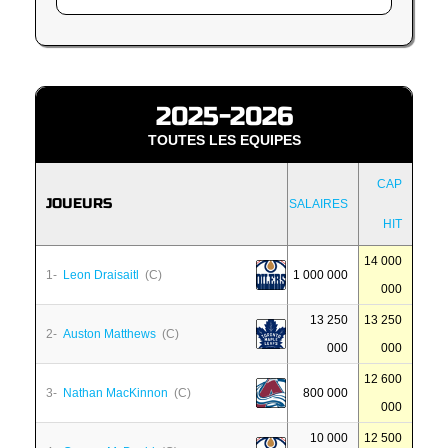
2025-2026
TOUTES LES EQUIPES
CAP
JOUEURS
SALAIRES
HIT
14 000
1-
Leon Draisaitl
(C)
1 000 000
000
13 250
13 250
2-
Auston Matthews
(C)
000
000
12 600
3-
Nathan MacKinnon
(C)
800 000
000
10 000
12 500