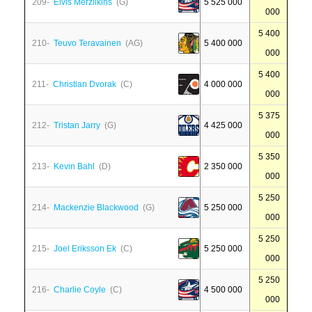
209-
Elvis Merzlikins
(G)
5 525 000
000
5 400
210-
Teuvo Teravainen
(AG)
5 400 000
000
5 400
211-
Christian Dvorak
(C)
4 000 000
000
5 375
212-
Tristan Jarry
(G)
4 425 000
000
5 350
213-
Kevin Bahl
(D)
2 350 000
000
5 250
214-
Mackenzie Blackwood
(G)
5 250 000
000
5 250
215-
Joel Eriksson Ek
(C)
5 250 000
000
5 250
216-
Charlie Coyle
(C)
4 500 000
000