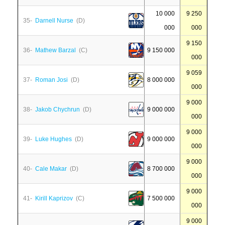
10 000
9 250
35-
Darnell Nurse
(D)
000
000
9 150
36-
Mathew Barzal
(C)
9 150 000
000
9 059
37-
Roman Josi
(D)
8 000 000
000
9 000
38-
Jakob Chychrun
(D)
9 000 000
000
9 000
39-
Luke Hughes
(D)
9 000 000
000
9 000
40-
Cale Makar
(D)
8 700 000
000
9 000
41-
Kirill Kaprizov
(C)
7 500 000
000
9 000