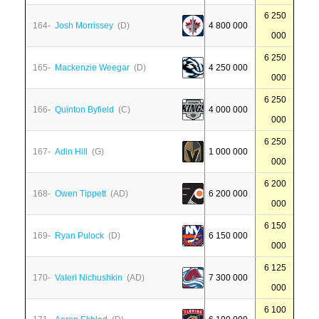
6 250
164-
Josh Morrissey
(D)
4 800 000
000
6 250
165-
Mackenzie Weegar
(D)
4 250 000
000
6 250
166-
Quinton Byfield
(C)
4 000 000
000
6 250
167-
Adin Hill
(G)
1 000 000
000
6 200
168-
Owen Tippett
(AD)
6 200 000
000
6 150
169-
Ryan Pulock
(D)
6 150 000
000
6 125
170-
Valeri Nichushkin
(AD)
7 300 000
000
6 100