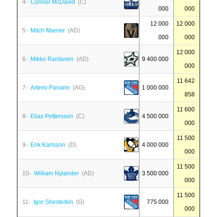
4-
Connor McDavid
(C)
000
000
12 000
12 000
5-
Mitch Marner
(AD)
000
000
12 000
6-
Mikko Rantanen
(AD)
9 400 000
000
11 642
7-
Artemi Panarin
(AG)
1 000 000
858
11 600
8-
Elias Pettersson
(C)
4 500 000
000
11 500
9-
Erik Karlsson
(D)
4 000 000
000
11 500
10-
William Nylander
(AD)
3 500 000
000
11 500
11-
Igor Shesterkin
(G)
775 000
000