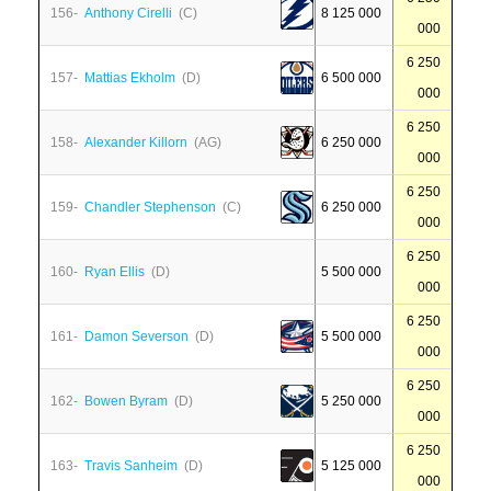
156-
Anthony Cirelli
(C)
8 125 000
000
6 250
157-
Mattias Ekholm
(D)
6 500 000
000
6 250
158-
Alexander Killorn
(AG)
6 250 000
000
6 250
159-
Chandler Stephenson
(C)
6 250 000
000
6 250
160-
Ryan Ellis
(D)
5 500 000
000
6 250
161-
Damon Severson
(D)
5 500 000
000
6 250
162-
Bowen Byram
(D)
5 250 000
000
6 250
163-
Travis Sanheim
(D)
5 125 000
000