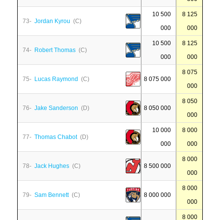
10 500
8 125
73-
Jordan Kyrou
(C)
000
000
10 500
8 125
74-
Robert Thomas
(C)
000
000
8 075
75-
Lucas Raymond
(C)
8 075 000
000
8 050
76-
Jake Sanderson
(D)
8 050 000
000
10 000
8 000
77-
Thomas Chabot
(D)
000
000
8 000
78-
Jack Hughes
(C)
8 500 000
000
8 000
79-
Sam Bennett
(C)
8 000 000
000
8 000