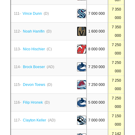
087
7 350
111-
Vince Dunn
(D)
7 000 000
000
7 350
112-
Noah Hanifin
(D)
1 600 000
000
7 250
113-
Nico Hischier
(C)
8 000 000
000
7 250
114-
Brock Boeser
(AD)
7 250 000
000
7 250
115-
Devon Toews
(D)
7 250 000
000
7 250
116-
Filip Hronek
(D)
5 000 000
000
7 150
117-
Clayton Keller
(AD)
7 000 000
000
7 142