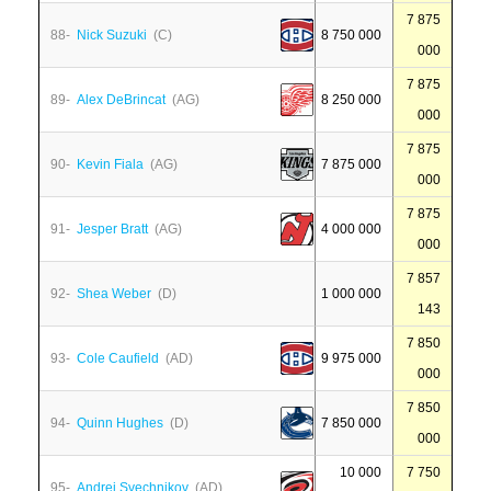
7 875
88-
Nick Suzuki
(C)
8 750 000
000
7 875
89-
Alex DeBrincat
(AG)
8 250 000
000
7 875
90-
Kevin Fiala
(AG)
7 875 000
000
7 875
91-
Jesper Bratt
(AG)
4 000 000
000
7 857
92-
Shea Weber
(D)
1 000 000
143
7 850
93-
Cole Caufield
(AD)
9 975 000
000
7 850
94-
Quinn Hughes
(D)
7 850 000
000
10 000
7 750
95-
Andrei Svechnikov
(AD)