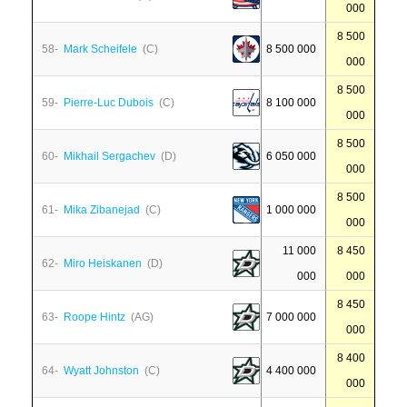
000
8 500
58-
Mark Scheifele
(C)
8 500 000
000
8 500
59-
Pierre-Luc Dubois
(C)
8 100 000
000
8 500
60-
Mikhail Sergachev
(D)
6 050 000
000
8 500
61-
Mika Zibanejad
(C)
1 000 000
000
11 000
8 450
62-
Miro Heiskanen
(D)
000
000
8 450
63-
Roope Hintz
(AG)
7 000 000
000
8 400
64-
Wyatt Johnston
(C)
4 400 000
000