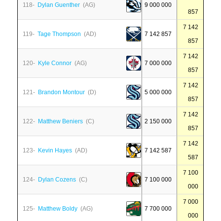
118-
Dylan Guenther
(AG)
9 000 000
857
7 142
119-
Tage Thompson
(AD)
7 142 857
857
7 142
120-
Kyle Connor
(AG)
7 000 000
857
7 142
121-
Brandon Montour
(D)
5 000 000
857
7 142
122-
Matthew Beniers
(C)
2 150 000
857
7 142
123-
Kevin Hayes
(AD)
7 142 587
587
7 100
124-
Dylan Cozens
(C)
7 100 000
000
7 000
125-
Matthew Boldy
(AG)
7 700 000
000