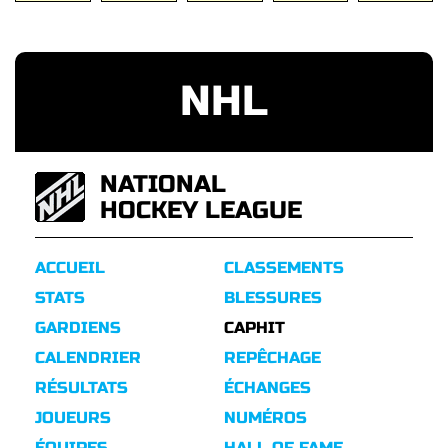
NHL
NATIONAL
HOCKEY LEAGUE
ACCUEIL
CLASSEMENTS
STATS
BLESSURES
GARDIENS
CAPHIT
CALENDRIER
REPÊCHAGE
RÉSULTATS
ÉCHANGES
JOUEURS
NUMÉROS
ÉQUIPES
HALL OF FAME