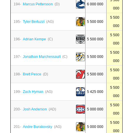
5 500
194-
Marcus Pettersson
(D)
6 000 000
000
5 500
195-
Tyler Bertuzzi
(AG)
5 500 000
000
5 500
196-
Adrian Kempe
(C)
5 500 000
000
5 500
197-
Jonathan Marchessault
(C)
5 500 000
000
5 500
198-
Brett Pesce
(D)
5 500 000
000
5 500
199-
Zach Hyman
(AG)
5 425 000
000
5 500
200-
Josh Anderson
(AD)
5 000 000
000
5 500
201-
Andre Burakovsky
(AG)
5 000 000
000