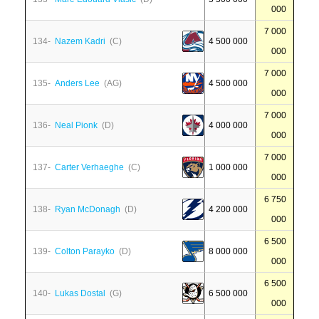
000
7 000
134-
Nazem Kadri
(C)
4 500 000
000
7 000
135-
Anders Lee
(AG)
4 500 000
000
7 000
136-
Neal Pionk
(D)
4 000 000
000
7 000
137-
Carter Verhaeghe
(C)
1 000 000
000
6 750
138-
Ryan McDonagh
(D)
4 200 000
000
6 500
139-
Colton Parayko
(D)
8 000 000
000
6 500
140-
Lukas Dostal
(G)
6 500 000
000