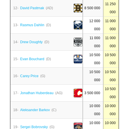
11 250
12-
David Pastrnak
(AD)
8 500 000
000
12 000
11 000
13-
Rasmus Dahlin
(D)
000
000
11 000
11 000
14-
Drew Doughty
(D)
000
000
10 500
10 500
15-
Evan Bouchard
(D)
000
000
10 500
10 500
16-
Carey Price
(G)
000
000
10 500
17-
Jonathan Huberdeau
(AG)
3 500 000
000
10 000
10 000
18-
Aleksander Barkov
(C)
000
000
10 000
10 000
19-
Sergei Bobrovsky
(G)