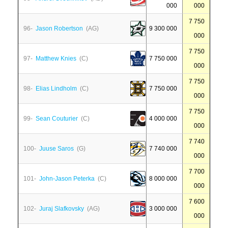
000
000
7 750
96-
Jason Robertson
(AG)
9 300 000
000
7 750
97-
Matthew Knies
(C)
7 750 000
000
7 750
98-
Elias Lindholm
(C)
7 750 000
000
7 750
99-
Sean Couturier
(C)
4 000 000
000
7 740
100-
Juuse Saros
(G)
7 740 000
000
7 700
101-
John-Jason Peterka
(C)
8 000 000
000
7 600
102-
Juraj Slafkovsky
(AG)
3 000 000
000