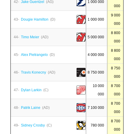
42-
Jake Guentzel
(AG)
1 000 000
000
9 000
43-
Dougie Hamilton
(D)
1 000 000
000
8 800
44-
Timo Meier
(AD)
5 000 000
000
8 800
45-
Alex Pietrangelo
(D)
4 000 000
000
8 750
46-
Travis Konecny
(AD)
8 750 000
000
10 000
8 700
47-
Dylan Larkin
(C)
000
000
8 700
48-
Patrik Laine
(AD)
7 100 000
000
8 700
49-
Sidney Crosby
(C)
780 000
000