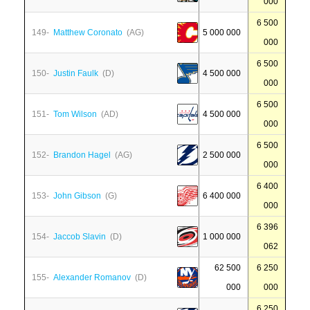
000
6 500
149-
Matthew Coronato
(AG)
5 000 000
000
6 500
150-
Justin Faulk
(D)
4 500 000
000
6 500
151-
Tom Wilson
(AD)
4 500 000
000
6 500
152-
Brandon Hagel
(AG)
2 500 000
000
6 400
153-
John Gibson
(G)
6 400 000
000
6 396
154-
Jaccob Slavin
(D)
1 000 000
062
62 500
6 250
155-
Alexander Romanov
(D)
000
000
6 250