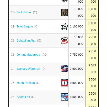
000
000
10 000
10 000
20-
Jack Eichel
(C)
000
000
9 850
21-
Tyler Seguin
(C)
1 100 000
000
10 000
9 750
22-
Sebastian Aho
(C)
000
000
9 750
23-
Johnny Gaudreau
(AG)
7 750 000
000
9 583
24-
Zachary Werenski
(D)
7 500 000
333
9 500
25-
Noah Dobson
(D)
9 500 000
000
9 500
26-
Adam Fox
(D)
9 500 000
000