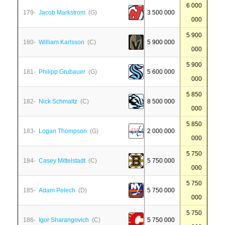
6 000
179-
Jacob Markstrom
(G)
3 500 000
000
5 900
180-
William Karlsson
(C)
5 900 000
000
5 900
181-
Philipp Grubauer
(G)
5 600 000
000
5 850
182-
Nick Schmaltz
(C)
8 500 000
000
5 850
183-
Logan Thompson
(G)
2 000 000
000
5 750
184-
Casey Mittelstadt
(C)
5 750 000
000
5 750
185-
Adam Pelech
(D)
5 750 000
000
5 750
186-
Igor Sharangovich
(C)
5 750 000