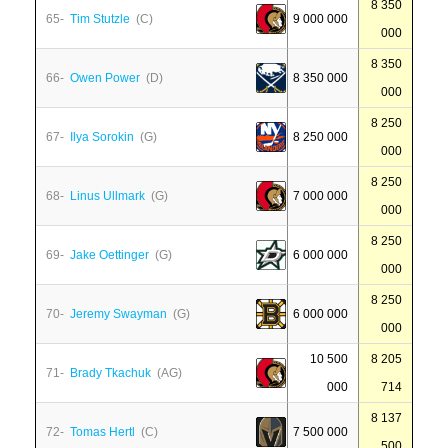
8 350
65-
Tim Stutzle
(C)
9 000 000
000
8 350
66-
Owen Power
(D)
8 350 000
000
8 250
67-
Ilya Sorokin
(G)
8 250 000
000
8 250
68-
Linus Ullmark
(G)
7 000 000
000
8 250
69-
Jake Oettinger
(G)
6 000 000
000
8 250
70-
Jeremy Swayman
(G)
6 000 000
000
10 500
8 205
71-
Brady Tkachuk
(AG)
000
714
8 137
72-
Tomas Hertl
(C)
7 500 000
500