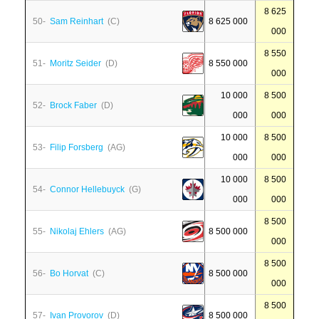
8 625
50-
Sam Reinhart
(C)
8 625 000
000
8 550
51-
Moritz Seider
(D)
8 550 000
000
10 000
8 500
52-
Brock Faber
(D)
000
000
10 000
8 500
53-
Filip Forsberg
(AG)
000
000
10 000
8 500
54-
Connor Hellebuyck
(G)
000
000
8 500
55-
Nikolaj Ehlers
(AG)
8 500 000
000
8 500
56-
Bo Horvat
(C)
8 500 000
000
8 500
57-
Ivan Provorov
(D)
8 500 000