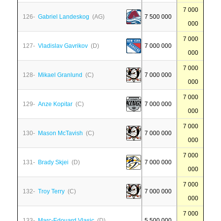
7 000
126-
Gabriel Landeskog
(AG)
7 500 000
000
7 000
127-
Vladislav Gavrikov
(D)
7 000 000
000
7 000
128-
Mikael Granlund
(C)
7 000 000
000
7 000
129-
Anze Kopitar
(C)
7 000 000
000
7 000
130-
Mason McTavish
(C)
7 000 000
000
7 000
131-
Brady Skjei
(D)
7 000 000
000
7 000
132-
Troy Terry
(C)
7 000 000
000
7 000
133-
Marc-Edouard Vlasic
(D)
5 500 000