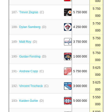
000
5 750
187-
Trevor Zegras
(C)
5 750 000
000
5 750
188-
Dylan Samberg
(D)
4 250 000
000
5 750
189-
Matt Roy
(D)
3 750 000
000
5 750
190-
Gustav Forsling
(D)
1 000 000
000
5 625
191-
Andrew Copp
(C)
5 750 000
000
5 625
192-
Vincent Trocheck
(C)
3 000 000
000
5 550
193-
Kaiden Guhle
(D)
5 000 000
000