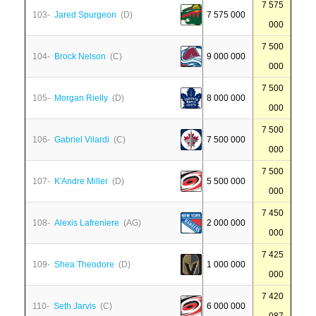
7 575
103-
Jared Spurgeon
(D)
7 575 000
000
7 500
104-
Brock Nelson
(C)
9 000 000
000
7 500
105-
Morgan Rielly
(D)
8 000 000
000
7 500
106-
Gabriel Vilardi
(C)
7 500 000
000
7 500
107-
K'Andre Miller
(D)
5 500 000
000
7 450
108-
Alexis Lafreniere
(AG)
2 000 000
000
7 425
109-
Shea Theodore
(D)
1 000 000
000
7 420
110-
Seth Jarvis
(C)
6 000 000