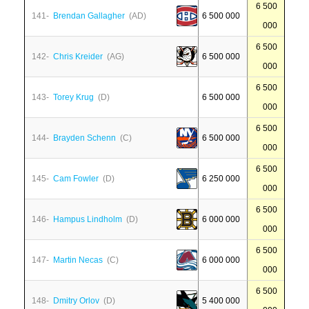
6 500
141-
Brendan Gallagher
(AD)
6 500 000
000
6 500
142-
Chris Kreider
(AG)
6 500 000
000
6 500
143-
Torey Krug
(D)
6 500 000
000
6 500
144-
Brayden Schenn
(C)
6 500 000
000
6 500
145-
Cam Fowler
(D)
6 250 000
000
6 500
146-
Hampus Lindholm
(D)
6 000 000
000
6 500
147-
Martin Necas
(C)
6 000 000
000
6 500
148-
Dmitry Orlov
(D)
5 400 000