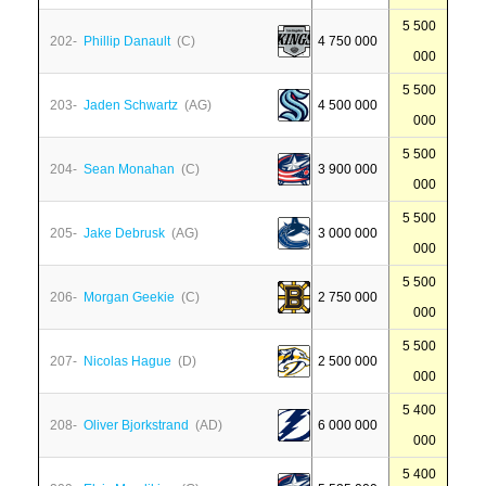
5 500
202-
Phillip Danault
(C)
4 750 000
000
5 500
203-
Jaden Schwartz
(AG)
4 500 000
000
5 500
204-
Sean Monahan
(C)
3 900 000
000
5 500
205-
Jake Debrusk
(AG)
3 000 000
000
5 500
206-
Morgan Geekie
(C)
2 750 000
000
5 500
207-
Nicolas Hague
(D)
2 500 000
000
5 400
208-
Oliver Bjorkstrand
(AD)
6 000 000
000
5 400