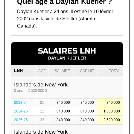
Quel âge a Daylan Kuefler ?
Daylan Kuefler a 24 ans. Il est né le 10 février
2002 dans la ville de Stettler (Alberta,
Canada).
SALAIRES LNH
DAYLAN KUEFLER
LNH
AGE
SALAIRE
CAP HIT
TOTAL
Islanders de New York
3 ans · 2 520 000 $
2023-24
21
840 000
840 000
840 000
2024-25
22
840 000
840 000
1 680 000
2025-26
23
840 000
840 000
2 520 000
Islanders de New York