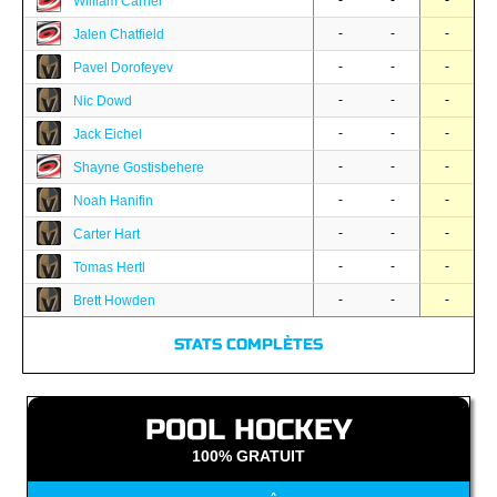
-
-
-
William Carrier
-
-
-
Jalen Chatfield
-
-
-
Pavel Dorofeyev
-
-
-
Nic Dowd
-
-
-
Jack Eichel
-
-
-
Shayne Gostisbehere
-
-
-
Noah Hanifin
-
-
-
Carter Hart
-
-
-
Tomas Hertl
-
-
-
Brett Howden
STATS COMPLÈTES
POOL HOCKEY
100% GRATUIT