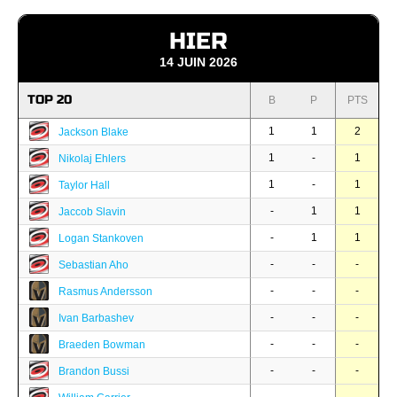
HIER
14 JUIN 2026
TOP 20
B
P
PTS
1
1
2
Jackson Blake
1
-
1
Nikolaj Ehlers
1
-
1
Taylor Hall
-
1
1
Jaccob Slavin
-
1
1
Logan Stankoven
-
-
-
Sebastian Aho
-
-
-
Rasmus Andersson
-
-
-
Ivan Barbashev
-
-
-
Braeden Bowman
-
-
-
Brandon Bussi