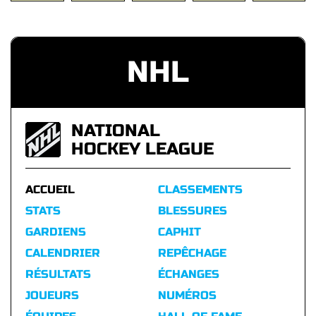
NHL
NATIONAL
HOCKEY LEAGUE
ACCUEIL
CLASSEMENTS
STATS
BLESSURES
GARDIENS
CAPHIT
CALENDRIER
REPÊCHAGE
RÉSULTATS
ÉCHANGES
JOUEURS
NUMÉROS