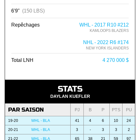
6'9"
(150 LBS)
Repêchages
WHL - 2017 R10 #212
KAMLOOPS BLAZERS
NHL - 2022 R6 #174
NEW YORK ISLANDERS
Total LNH
4 270 000 $
STATS
DAYLAN KUEFLER
PAR SAISON
PJ
B
P
PTS
PU
19-20
WHL - BLA
41
4
6
10
24
20-21
WHL - BLA
3
-
3
3
2
21-22
WHL - BLA
65
38
21
59
97