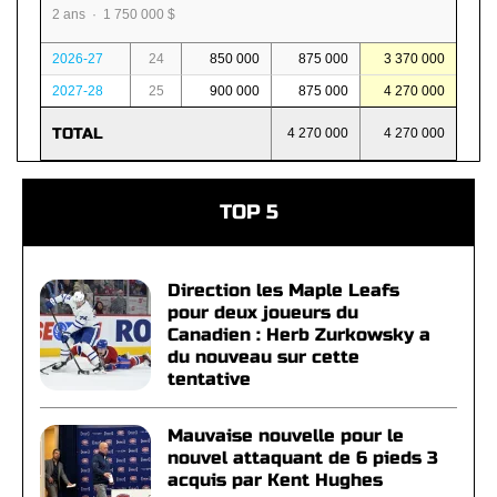
2 ans · 1 750 000 $
2026-27
24
850 000
875 000
3 370 000
2027-28
25
900 000
875 000
4 270 000
TOTAL
4 270 000
4 270 000
TOP 5
Direction les Maple Leafs
pour deux joueurs du
Canadien : Herb Zurkowsky a
du nouveau sur cette
tentative
Mauvaise nouvelle pour le
nouvel attaquant de 6 pieds 3
acquis par Kent Hughes