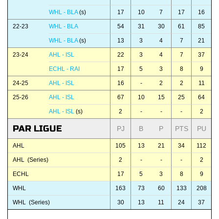
WHL - BLA
(s)
17
10
7
17
16
22-23
WHL - BLA
54
31
30
61
85
WHL - BLA
(s)
13
3
4
7
21
23-24
AHL - ISL
22
3
4
7
37
ECHL - RAI
17
5
3
8
9
24-25
AHL - ISL
16
-
2
2
11
25-26
AHL - ISL
67
10
15
25
64
AHL - ISL
(s)
2
-
-
-
2
PAR LIGUE
PJ
B
P
PTS
PU
AHL
105
13
21
34
112
AHL (Series)
2
-
-
-
2
ECHL
17
5
3
8
9
WHL
163
73
60
133
208
WHL (Series)
30
13
11
24
37