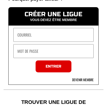
CRÉER UNE LIGUE
VOUS DEVEZ ÊTRE MEMBRE
ENTRER
DEVENIR MEMBRE
TROUVER UNE LIGUE DE