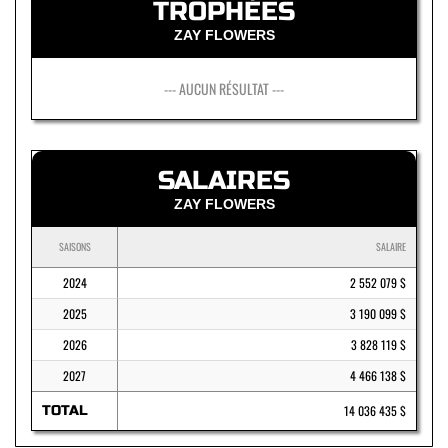
TROPHÉES
ZAY FLOWERS
--- AUCUN RÉSULTAT ---
SALAIRES
ZAY FLOWERS
SAISONS
SALAIRE
2024
2 552 079 $
2025
3 190 099 $
2026
3 828 119 $
2027
4 466 138 $
TOTAL
14 036 435 $