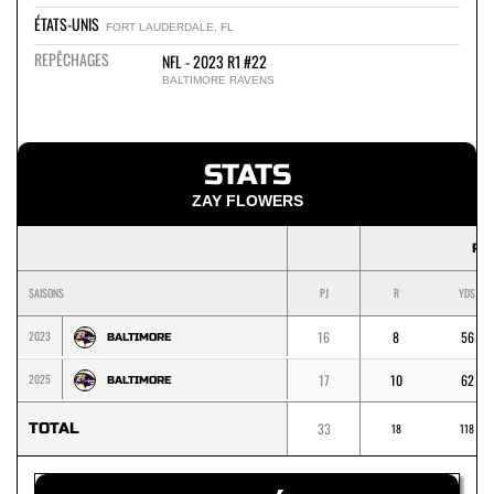
ÉTATS-UNIS
FORT LAUDERDALE, FL
REPÊCHAGES
NFL - 2023 R1 #22
BALTIMORE RAVENS
STATS
ZAY FLOWERS
RU
SAISONS
PJ
R
YDS
2023
16
8
56
BALTIMORE
2025
17
10
62
BALTIMORE
TOTAL
33
18
118