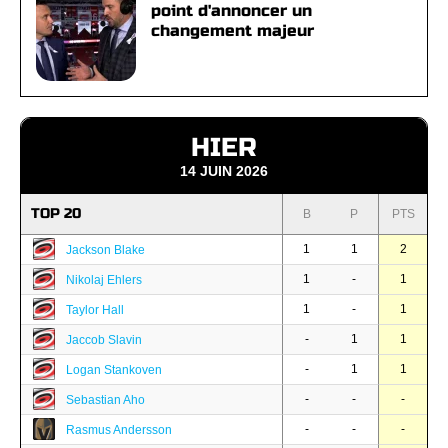
point d'annoncer un
changement majeur
HIER
14 JUIN 2026
TOP 20
B
P
PTS
1
1
2
Jackson Blake
1
-
1
Nikolaj Ehlers
1
-
1
Taylor Hall
-
1
1
Jaccob Slavin
-
1
1
Logan Stankoven
-
-
-
Sebastian Aho
-
-
-
Rasmus Andersson