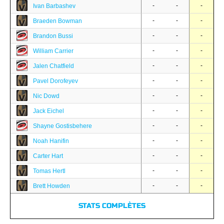
-
-
-
Ivan Barbashev
-
-
-
Braeden Bowman
-
-
-
Brandon Bussi
-
-
-
William Carrier
-
-
-
Jalen Chatfield
-
-
-
Pavel Dorofeyev
-
-
-
Nic Dowd
-
-
-
Jack Eichel
-
-
-
Shayne Gostisbehere
-
-
-
Noah Hanifin
-
-
-
Carter Hart
-
-
-
Tomas Hertl
-
-
-
Brett Howden
STATS COMPLÈTES