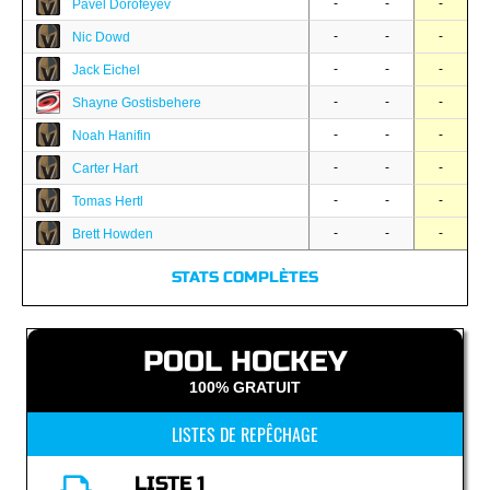
-
-
-
Pavel Dorofeyev
-
-
-
Nic Dowd
-
-
-
Jack Eichel
-
-
-
Shayne Gostisbehere
-
-
-
Noah Hanifin
-
-
-
Carter Hart
-
-
-
Tomas Hertl
-
-
-
Brett Howden
STATS COMPLÈTES
POOL HOCKEY
100% GRATUIT
LISTES DE REPÊCHAGE
LISTE 1