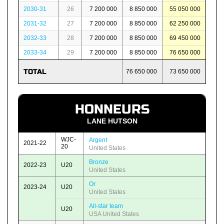
2030-31
26
7 200 000
8 850 000
55 050 000
2031-32
27
7 200 000
8 850 000
62 250 000
2032-33
28
7 200 000
8 850 000
69 450 000
2033-34
29
7 200 000
8 850 000
76 650 000
TOTAL
76 650 000
73 650 000
HONNEURS
LANE HUTSON
WJC-
Argent
2021-22
20
United States
Bronze
2022-23
U20
United States
Or
2023-24
U20
United States
All-star team
U20
USA United States