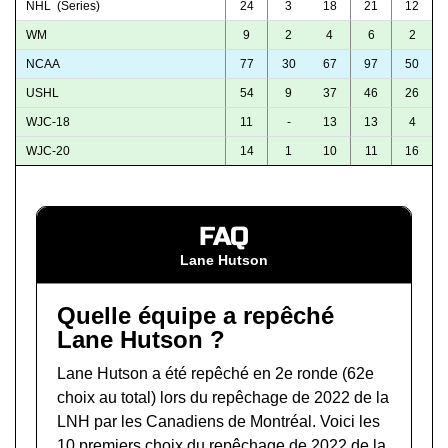
NHL (Series)
24
3
18
21
12
WM
9
2
4
6
2
NCAA
77
30
67
97
50
USHL
54
9
37
46
26
WJC-18
11
-
13
13
4
WJC-20
14
1
10
11
16
FAQ
Lane Hutson
Quelle équipe a repêché
Lane Hutson ?
Lane Hutson a été repêché en 2e ronde (62e
choix au total) lors du
repêchage de 2022 de la
LNH
par les Canadiens de Montréal. Voici les
10 premiers choix du repêchage de 2022 de la