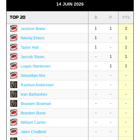
14 JUIN 2026
TOP 20
B
P
PTS
1
1
2
Jackson Blake
1
-
1
Nikolaj Ehlers
1
-
1
Taylor Hall
-
1
1
Jaccob Slavin
-
1
1
Logan Stankoven
-
-
-
Sebastian Aho
-
-
-
Rasmus Andersson
-
-
-
Ivan Barbashev
-
-
-
Braeden Bowman
-
-
-
Brandon Bussi
-
-
-
William Carrier
-
-
-
Jalen Chatfield