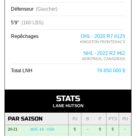
Défenseur
(Gaucher)
5'9"
(160 LBS)
Repêchages
OHL - 2020 R7 #125
KINGSTON FRONTENACS
NHL - 2022 R2 #62
MONTREAL CANADIENS
Total LNH
76 650 000 $
STATS
LANE HUTSON
PAR SAISON
PJ
B
P
PTS
PU
20-21
WJC-18 - USA
5
-
5
5
-