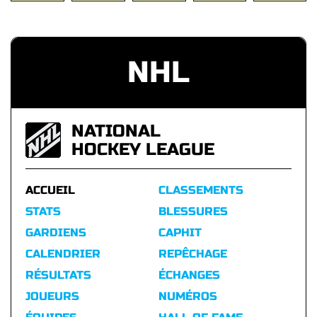
NHL
NATIONAL
HOCKEY LEAGUE
ACCUEIL
CLASSEMENTS
STATS
BLESSURES
GARDIENS
CAPHIT
CALENDRIER
REPÊCHAGE
RÉSULTATS
ÉCHANGES
JOUEURS
NUMÉROS