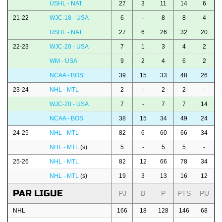
USHL - NAT
27
3
11
14
6
21-22
WJC-18 - USA
6
-
8
8
4
USHL - NAT
27
6
26
32
20
22-23
WJC-20 - USA
7
1
3
4
2
WM - USA
9
2
4
6
2
NCAA - BOS
39
15
33
48
26
23-24
NHL - MTL
2
-
2
2
-
WJC-20 - USA
7
-
7
7
14
NCAA - BOS
38
15
34
49
24
24-25
NHL - MTL
82
6
60
66
34
NHL - MTL
(s)
5
-
5
5
-
25-26
NHL - MTL
82
12
66
78
34
NHL - MTL
(s)
19
3
13
16
12
PAR LIGUE
PJ
B
P
PTS
PU
NHL
166
18
128
146
68