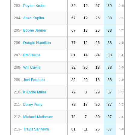
203-
Peyton Krebs
82
12
27
39
1
0,48
204-
Anze Kopitar
67
12
26
38
4
0,57
205-
Boone Jenner
67
13
25
38
-
0,57
206-
Dougie Hamilton
77
12
26
38
-
0,49
207-
Erik Haula
81
14
24
38
-
0,47
208-
Will Cuylle
82
20
18
38
-
0,46
209-
Joel Farabee
82
20
18
38
-
0,46
210-
K'Andre Miller
72
8
29
37
1
0,51
211-
Corey Perry
72
17
20
37
7
0,51
212-
Michael Matheson
78
7
30
37
1
0,47
213-
Travis Sanheim
81
11
26
37
1
0,46