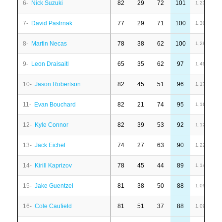
6-
Nick Suzuki
82
29
72
101
1
1,23
7-
David Pastrnak
77
29
71
100
6
1,30
8-
Martin Necas
78
38
62
100
1
1,28
9-
Leon Draisaitl
65
35
62
97
6
1,49
10-
Jason Robertson
82
45
51
96
6
1,17
11-
Evan Bouchard
82
21
74
95
6
1,16
12-
Kyle Connor
82
39
53
92
-
1,12
13-
Jack Eichel
74
27
63
90
2
1,22
14-
Kirill Kaprizov
78
45
44
89
1
1,14
15-
Jake Guentzel
81
38
50
88
7
1,09
16-
Cole Caufield
81
51
37
88
1
1,09