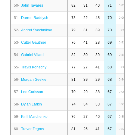
50-
John Tavares
82
31
40
71
-
0,87
51-
Darren Raddysh
73
22
48
70
7
0,96
52-
Andrei Svechnikov
79
31
39
70
1
0,89
53-
Cutter Gauthier
76
41
28
69
1
0,91
54-
Gabriel Vilardi
82
30
39
69
-
0,84
55-
Travis Konecny
77
27
41
68
1
0,88
56-
Morgan Geekie
81
39
29
68
6
0,84
57-
Leo Carlsson
70
29
38
67
1
0,96
58-
Dylan Larkin
74
34
33
67
-
0,91
59-
Kirill Marchenko
76
27
40
67
-
0,88
60-
Trevor Zegras
81
26
41
67
1
0,83