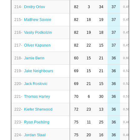
214-
Dmitry Orlov
82
3
34
37
-
0,45
215-
Matthew Savoie
82
18
19
37
6
0,45
216-
Vasily Podkolzin
82
19
18
37
6
0,45
217-
Oliver Kapanen
82
22
15
37
7
0,45
218-
Jamie Benn
60
15
21
36
6
0,60
219-
Jake Neighbours
69
15
21
36
-
0,52
220-
Jack Roslovic
69
21
15
36
6
0,52
221-
Thomas Harley
70
6
30
36
6
0,51
222-
Kiefer Sherwood
72
23
13
36
-
0,50
223-
Ryan Poehling
75
11
25
36
1
0,48
224-
Jordan Staal
75
20
16
36
1
0,48