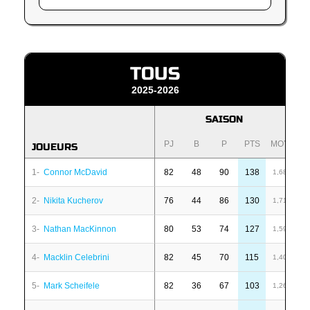
TOUS
2025-2026
SAISON
PJ
B
P
PTS
MOY
P
JOUEURS
1-
Connor McDavid
82
48
90
138
6
1,68
2-
Nikita Kucherov
76
44
86
130
7
1,71
3-
Nathan MacKinnon
80
53
74
127
1
1,59
4-
Macklin Celebrini
82
45
70
115
-
1,40
5-
Mark Scheifele
82
36
67
103
-
1,26