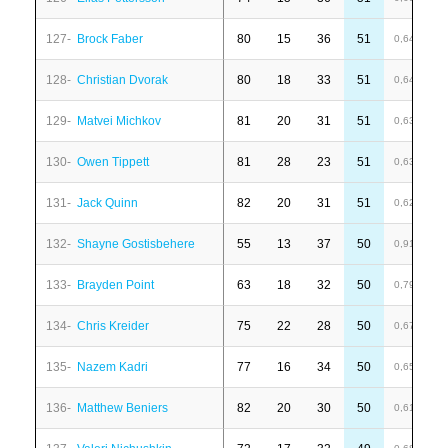
127-
Brock Faber
80
15
36
51
1
0,64
128-
Christian Dvorak
80
18
33
51
1
0,64
129-
Matvei Michkov
81
20
31
51
8
0,63
130-
Owen Tippett
81
28
23
51
6
0,63
131-
Jack Quinn
82
20
31
51
1
0,62
132-
Shayne Gostisbehere
55
13
37
50
1
0,91
133-
Brayden Point
63
18
32
50
7
0,79
134-
Chris Kreider
75
22
28
50
1
0,67
135-
Nazem Kadri
77
16
34
50
1
0,65
136-
Matthew Beniers
82
20
30
50
-
0,61