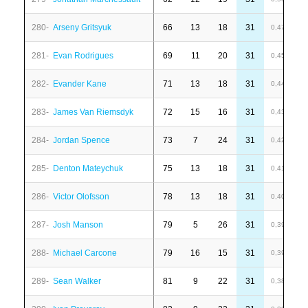
280-
Arseny Gritsyuk
66
13
18
31
-
0,47
281-
Evan Rodrigues
69
11
20
31
-
0,45
282-
Evander Kane
71
13
18
31
-
0,44
283-
James Van Riemsdyk
72
15
16
31
-
0,43
284-
Jordan Spence
73
7
24
31
4
0,42
285-
Denton Mateychuk
75
13
18
31
-
0,41
286-
Victor Olofsson
78
13
18
31
-
0,40
287-
Josh Manson
79
5
26
31
9
0,39
288-
Michael Carcone
79
16
15
31
6
0,39
289-
Sean Walker
81
9
22
31
1
0,38