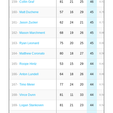
159-
Collin Graf
81
21
25
46
-
0,57
160-
Matt Duchene
57
16
29
45
6
0,79
161-
Jason Zucker
62
24
21
45
1
0,73
162-
Mason Marchment
68
19
26
45
-
0,66
163-
Ryan Leonard
75
20
25
45
-
0,60
164-
Matthew Coronato
80
18
27
45
-
0,56
165-
Roope Hintz
53
15
29
44
-
0,83
166-
Anton Lundell
64
18
26
44
-
0,69
167-
Timo Meier
77
24
20
44
-
0,57
168-
Vince Dunn
81
11
33
44
-
0,54
169-
Logan Stankoven
81
21
23
44
1
0,54