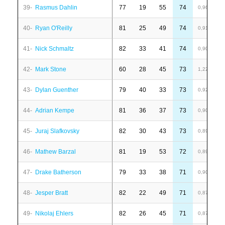
39-
Rasmus Dahlin
77
19
55
74
1
0,96
40-
Ryan O'Reilly
81
25
49
74
-
0,91
41-
Nick Schmaltz
82
33
41
74
6
0,90
42-
Mark Stone
60
28
45
73
1
1,22
43-
Dylan Guenther
79
40
33
73
6
0,92
44-
Adrian Kempe
81
36
37
73
4
0,90
45-
Juraj Slafkovsky
82
30
43
73
1
0,89
46-
Mathew Barzal
81
19
53
72
-
0,89
47-
Drake Batherson
79
33
38
71
4
0,90
48-
Jesper Bratt
82
22
49
71
-
0,87
49-
Nikolaj Ehlers
82
26
45
71
1
0,87