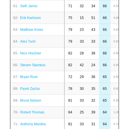
61-
Seth Jarvis
71
32
34
66
1
0,93
62-
Erik Karlsson
75
15
51
66
6
0,88
63-
Matthew Knies
79
23
43
66
-
0,84
64-
Alex Tuch
79
33
33
66
1
0,84
65-
Nico Hischier
82
28
38
66
-
0,80
66-
Steven Stamkos
82
42
24
66
-
0,80
67-
Bryan Rust
72
29
36
65
6
0,90
68-
Pavel Zacha
78
30
35
65
6
0,83
69-
Brock Nelson
81
33
32
65
1
0,80
70-
Robert Thomas
64
25
39
64
-
1,00
71-
Anthony Mantha
81
33
31
64
6
0,79