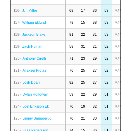
116-
J.T. Miller
68
17
36
53
-
0,78
117-
William Eklund
78
15
38
53
-
0,68
118-
Jackson Blake
81
22
31
53
1
0,65
119-
Zach Hyman
58
31
21
52
6
0,90
120-
Anthony Cirelli
71
23
29
52
7
0,73
121-
Aliaksei Protas
76
25
27
52
-
0,68
122-
Josh Doan
82
25
27
52
1
0,63
123-
Dylan Holloway
59
22
29
51
-
0,86
124-
Joel Eriksson Ek
70
19
32
51
6
0,73
125-
Jimmy Snuggerud
70
21
30
51
-
0,73
126-
Elias Pettersson
74
15
36
51
-
0,69