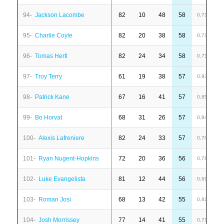
94-
Jackson Lacombe
82
10
48
58
1
0,71
95-
Charlie Coyle
82
20
38
58
-
0,71
96-
Tomas Hertl
82
24
34
58
2
0,71
97-
Troy Terry
61
19
38
57
1
0,93
98-
Patrick Kane
67
16
41
57
-
0,85
99-
Bo Horvat
68
31
26
57
-
0,84
100-
Alexis Lafreniere
82
24
33
57
-
0,70
101-
Ryan Nugent-Hopkins
72
20
36
56
6
0,78
102-
Luke Evangelista
81
12
44
56
-
0,69
103-
Roman Josi
68
13
42
55
-
0,81
104-
Josh Morrissey
77
14
41
55
-
0,71