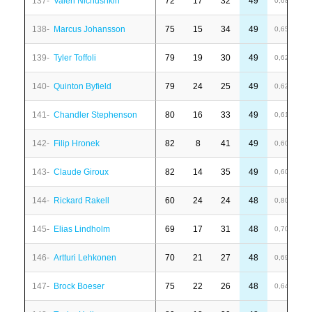
137-
Valeri Nichushkin
72
17
32
49
1
0,68
138-
Marcus Johansson
75
15
34
49
1
0,65
139-
Tyler Toffoli
79
19
30
49
-
0,62
140-
Quinton Byfield
79
24
25
49
4
0,62
141-
Chandler Stephenson
80
16
33
49
-
0,61
142-
Filip Hronek
82
8
41
49
-
0,60
143-
Claude Giroux
82
14
35
49
4
0,60
144-
Rickard Rakell
60
24
24
48
6
0,80
145-
Elias Lindholm
69
17
31
48
6
0,70
146-
Artturi Lehkonen
70
21
27
48
1
0,69
147-
Brock Boeser
75
22
26
48
-
0,64