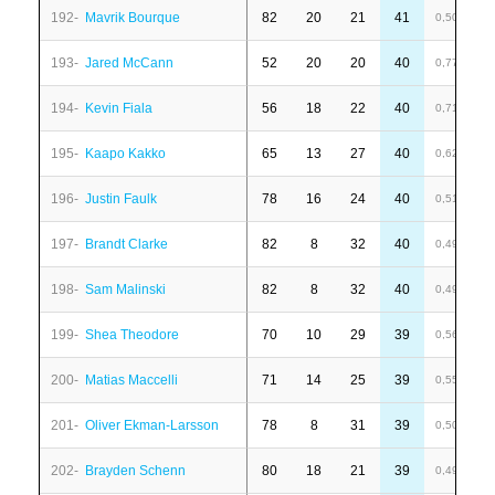
192-
Mavrik Bourque
82
20
21
41
6
0,50
193-
Jared McCann
52
20
20
40
-
0,77
194-
Kevin Fiala
56
18
22
40
-
0,71
195-
Kaapo Kakko
65
13
27
40
-
0,62
196-
Justin Faulk
78
16
24
40
-
0,51
197-
Brandt Clarke
82
8
32
40
4
0,49
198-
Sam Malinski
82
8
32
40
1
0,49
199-
Shea Theodore
70
10
29
39
2
0,56
200-
Matias Maccelli
71
14
25
39
-
0,55
201-
Oliver Ekman-Larsson
78
8
31
39
-
0,50
202-
Brayden Schenn
80
18
21
39
-
0,49