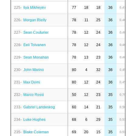
225-
Ilya Mikheyev
77
18
18
36
-
0,47
226-
Morgan Rielly
78
11
25
36
-
0,46
227-
Sean Couturier
78
12
24
36
1
0,46
228-
Eeli Tolvanen
78
12
24
36
-
0,46
229-
Sean Monahan
78
13
23
36
-
0,46
230-
John Marino
80
4
32
36
6
0,45
231-
Max Domi
80
12
24
36
-
0,45
232-
Marco Rossi
50
12
23
35
-
0,70
233-
Gabriel Landeskog
60
14
21
35
1
0,58
234-
Luke Hughes
68
6
29
35
-
0,51
235-
Blake Coleman
69
20
15
35
-
0,51