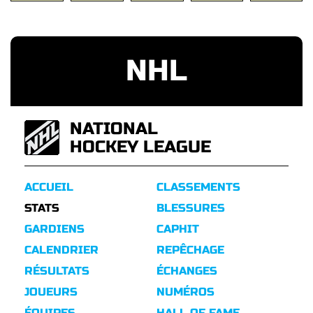
NHL
NATIONAL
HOCKEY LEAGUE
ACCUEIL
CLASSEMENTS
STATS
BLESSURES
GARDIENS
CAPHIT
CALENDRIER
REPÊCHAGE
RÉSULTATS
ÉCHANGES
JOUEURS
NUMÉROS
ÉQUIPES
HALL OF FAME