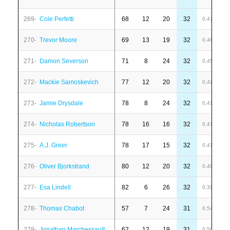
269-
Cole Perfetti
68
12
20
32
-
0,47
270-
Trevor Moore
69
13
19
32
4
0,46
271-
Damon Severson
71
8
24
32
-
0,45
272-
Mackie Samoskevich
77
12
20
32
-
0,42
273-
Jamie Drysdale
78
8
24
32
1
0,41
274-
Nicholas Robertson
78
16
16
32
-
0,41
275-
A.J. Greer
78
17
15
32
-
0,41
276-
Oliver Bjorkstrand
80
12
20
32
4
0,40
277-
Esa Lindell
82
6
26
32
6
0,39
278-
Thomas Chabot
57
7
24
31
4
0,54
279-
Jonathan Marchessault
62
12
19
31
-
0,50