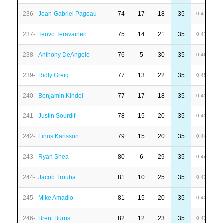
236-
Jean-Gabriel Pageau
74
17
18
35
-
0,47
237-
Teuvo Teravainen
75
14
21
35
-
0,47
238-
Anthony DeAngelo
76
5
30
35
-
0,46
239-
Ridly Greig
77
13
22
35
4
0,45
240-
Benjamin Kindel
77
17
18
35
6
0,45
241-
Justin Sourdif
78
15
20
35
-
0,45
242-
Linus Karlsson
79
15
20
35
-
0,44
243-
Ryan Shea
80
6
29
35
6
0,44
244-
Jacob Trouba
81
10
25
35
1
0,43
245-
Mike Amadio
81
15
20
35
4
0,43
246-
Brent Burns
82
12
23
35
1
0,43