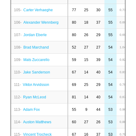
105-
Carter Verhaeghe
77
25
30
55
-
0,71
106-
Alexander Wennberg
80
18
37
55
-
0,69
107-
Jordan Eberle
80
26
29
55
-
0,69
108-
Brad Marchand
52
27
27
54
-
1,04
109-
Mats Zuccarello
59
15
39
54
8
0,92
110-
Jake Sanderson
67
14
40
54
3
0,81
111-
Viktor Arvidsson
69
25
29
54
4
0,78
112-
Ryan McLeod
81
14
40
54
1
0,67
113-
Adam Fox
55
9
44
53
-
0,96
114-
Auston Matthews
60
27
26
53
-
0,88
115-
Vincent Trocheck
67
16
37
53
-
0,79