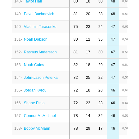
148-
Taylor Hall
80
18
30
48
1
0,60
149-
Pavel Buchnevich
81
20
28
48
-
0,59
150-
Vladimir Tarasenko
75
23
24
47
1
0,63
151-
Noah Dobson
80
12
35
47
1
0,59
152-
Rasmus Andersson
81
17
30
47
2
0,58
153-
Noah Cates
82
18
29
47
8
0,57
154-
John-Jason Peterka
82
25
22
47
6
0,57
155-
Jordan Kyrou
72
18
28
46
-
0,64
156-
Shane Pinto
72
23
23
46
4
0,64
157-
Connor McMichael
78
14
32
46
-
0,59
158-
Bobby McMann
78
29
17
46
-
0,59