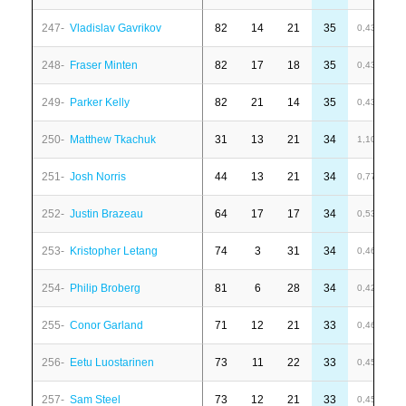
247-
Vladislav Gavrikov
82
14
21
35
-
0,43
248-
Fraser Minten
82
17
18
35
6
0,43
249-
Parker Kelly
82
21
14
35
1
0,43
250-
Matthew Tkachuk
31
13
21
34
-
1,10
251-
Josh Norris
44
13
21
34
1
0,77
252-
Justin Brazeau
64
17
17
34
1
0,53
253-
Kristopher Letang
74
3
31
34
6
0,46
254-
Philip Broberg
81
6
28
34
-
0,42
255-
Conor Garland
71
12
21
33
-
0,46
256-
Eetu Luostarinen
73
11
22
33
-
0,45
257-
Sam Steel
73
12
21
33
6
0,45