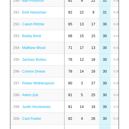
290-
Ivan Provorov
82
9
22
31
-
0,38
291-
Emil Heineman
82
22
9
31
-
0,38
292-
Calum Ritchie
65
13
17
30
-
0,46
293-
Bobby Brink
68
15
15
30
4
0,44
294-
Matthew Wood
71
17
13
30
-
0,42
295-
Zachary Bolduc
78
12
18
30
1
0,38
296-
Connor Dewar
78
14
16
30
6
0,38
297-
Parker Wotherspoon
80
3
27
30
6
0,38
298-
Artem Zub
81
5
25
30
1
0,37
299-
Justin Hryckowian
81
14
16
30
6
0,37
300-
Cam Fowler
82
4
26
30
-
0,37