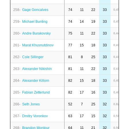
258-
Gage Goncalves
74
11
22
33
7
0,45
259-
Michael Bunting
74
14
19
33
1
0,45
260-
Andre Burakovsky
75
11
22
33
-
0,44
261-
Marat Khusnutdinov
77
15
18
33
6
0,43
262-
Cole Sillinger
81
8
25
33
-
0,41
263-
Alexander Nikishin
81
11
22
33
1
0,41
264-
Alexander Killorn
82
15
18
33
1
0,40
265-
Fabian Zetterlund
82
17
16
33
4
0,40
266-
Seth Jones
52
7
25
32
-
0,62
267-
Dmitry Voronkov
63
17
15
32
-
0,51
268-
Brandon Montour
64
11
21
32
-
0,50