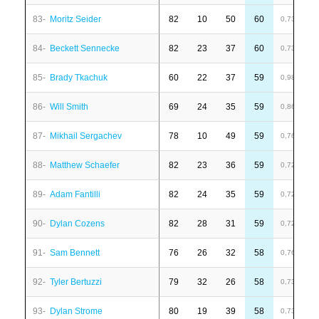
83-
Moritz Seider
82
10
50
60
-
0,73
84-
Beckett Sennecke
82
23
37
60
1
0,73
85-
Brady Tkachuk
60
22
37
59
4
0,98
86-
Will Smith
69
24
35
59
-
0,86
87-
Mikhail Sergachev
78
10
49
59
6
0,76
88-
Matthew Schaefer
82
23
36
59
-
0,72
89-
Adam Fantilli
82
24
35
59
-
0,72
90-
Dylan Cozens
82
28
31
59
4
0,72
91-
Sam Bennett
76
26
32
58
-
0,76
92-
Tyler Bertuzzi
79
32
26
58
-
0,73
93-
Dylan Strome
80
19
39
58
-
0,73