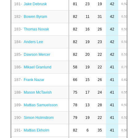
181-
Jake Debrusk
81
23
19
42
-
0,52
182-
Bowen Byram
82
11
31
42
1
0,51
183-
Thomas Novak
82
16
26
42
6
0,51
184-
Anders Lee
82
19
23
42
-
0,51
185-
Dawson Mercer
82
20
22
42
-
0,51
186-
Mikael Granlund
58
19
22
41
1
0,71
187-
Frank Nazar
66
15
26
41
-
0,62
188-
Mason McTavish
75
17
24
41
1
0,55
189-
Mattias Samuelsson
78
13
28
41
1
0,53
190-
Simon Holmstrom
79
19
22
41
-
0,52
191-
Mattias Ekholm
82
6
35
41
6
0,50