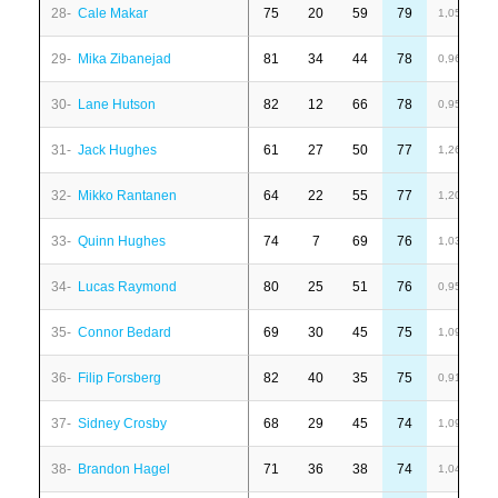
28-
Cale Makar
75
20
59
79
1
1,05
29-
Mika Zibanejad
81
34
44
78
-
0,96
30-
Lane Hutson
82
12
66
78
1
0,95
31-
Jack Hughes
61
27
50
77
-
1,26
32-
Mikko Rantanen
64
22
55
77
6
1,20
33-
Quinn Hughes
74
7
69
76
1
1,03
34-
Lucas Raymond
80
25
51
76
-
0,95
35-
Connor Bedard
69
30
45
75
-
1,09
36-
Filip Forsberg
82
40
35
75
-
0,91
37-
Sidney Crosby
68
29
45
74
6
1,09
38-
Brandon Hagel
71
36
38
74
7
1,04