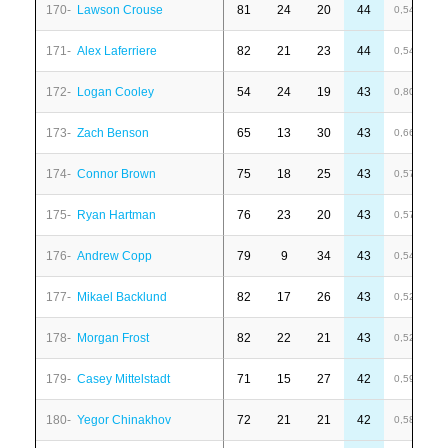
170-
Lawson Crouse
81
24
20
44
6
0,54
171-
Alex Laferriere
82
21
23
44
4
0,54
172-
Logan Cooley
54
24
19
43
6
0,80
173-
Zach Benson
65
13
30
43
1
0,66
174-
Connor Brown
75
18
25
43
-
0,57
175-
Ryan Hartman
76
23
20
43
1
0,57
176-
Andrew Copp
79
9
34
43
-
0,54
177-
Mikael Backlund
82
17
26
43
-
0,52
178-
Morgan Frost
82
22
21
43
-
0,52
179-
Casey Mittelstadt
71
15
27
42
6
0,59
180-
Yegor Chinakhov
72
21
21
42
6
0,58