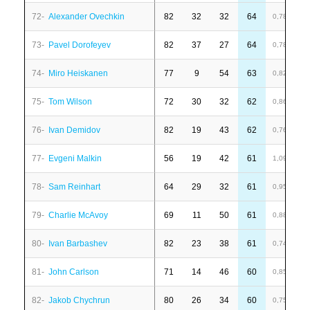
72-
Alexander Ovechkin
82
32
32
64
-
0,78
73-
Pavel Dorofeyev
82
37
27
64
2
0,78
74-
Miro Heiskanen
77
9
54
63
6
0,82
75-
Tom Wilson
72
30
32
62
-
0,86
76-
Ivan Demidov
82
19
43
62
1
0,76
77-
Evgeni Malkin
56
19
42
61
6
1,09
78-
Sam Reinhart
64
29
32
61
-
0,95
79-
Charlie McAvoy
69
11
50
61
6
0,88
80-
Ivan Barbashev
82
23
38
61
2
0,74
81-
John Carlson
71
14
46
60
1
0,85
82-
Jakob Chychrun
80
26
34
60
-
0,75