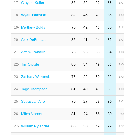
17-
Clayton Keller
82
26
62
88
6
1,07
18-
Wyatt Johnston
82
45
41
86
6
1,05
19-
Matthew Boldy
76
42
43
85
1
1,12
20-
Alex DeBrincat
82
41
44
85
-
1,04
21-
Artemi Panarin
78
28
56
84
4
1,08
22-
Tim Stutzle
80
34
49
83
4
1,04
23-
Zachary Werenski
75
22
59
81
-
1,08
24-
Tage Thompson
81
40
41
81
1
1,00
25-
Sebastian Aho
79
27
53
80
1
1,01
26-
Mitch Marner
81
24
56
80
2
0,99
27-
William Nylander
65
30
49
79
-
1,22