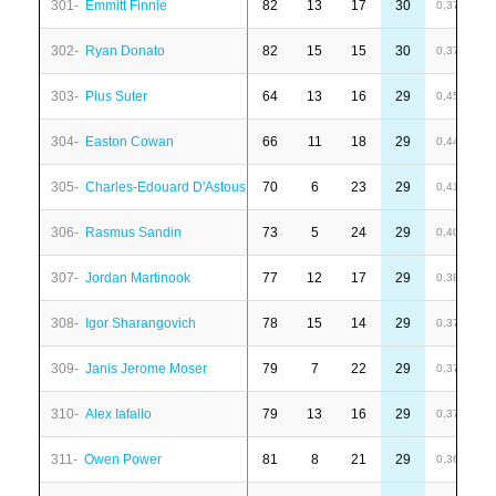
301-
Emmitt Finnie
82
13
17
30
-
0,37
302-
Ryan Donato
82
15
15
30
-
0,37
303-
Pius Suter
64
13
16
29
-
0,45
304-
Easton Cowan
66
11
18
29
-
0,44
305-
Charles-Edouard D'Astous
70
6
23
29
3
0,41
306-
Rasmus Sandin
73
5
24
29
-
0,40
307-
Jordan Martinook
77
12
17
29
1
0,38
308-
Igor Sharangovich
78
15
14
29
-
0,37
309-
Janis Jerome Moser
79
7
22
29
7
0,37
310-
Alex Iafallo
79
13
16
29
-
0,37
311-
Owen Power
81
8
21
29
1
0,36