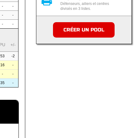
Défenseurs, ailiers et centres
-
-
divisés en 3 listes.
-
-
-
-
CRÉER UN POOL
PU
+/-
53
-2
16
-
-
-
35
-