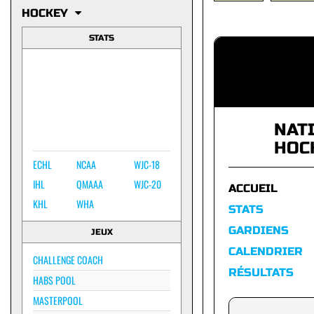
HOCKEY
STATS
NAT
HOC
ECHL
NCAA
WJC-18
IHL
QMAAA
WJC-20
ACCUEIL
KHL
WHA
STATS
GARDIENS
JEUX
CALENDRIER
CHALLENGE COACH
RÉSULTATS
HABS POOL
MASTERPOOL