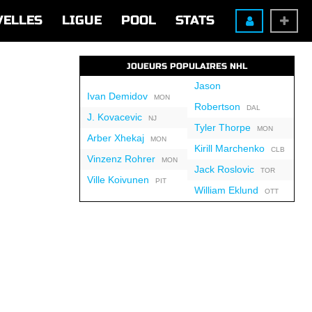
VELLES
LIGUE
POOL
STATS
JOUEURS POPULAIRES NHL
Jason
Ivan Demidov
MON
Robertson
DAL
J. Kovacevic
NJ
Tyler Thorpe
MON
Arber Xhekaj
MON
Kirill Marchenko
CLB
Vinzenz Rohrer
MON
Jack Roslovic
TOR
Ville Koivunen
PIT
William Eklund
OTT