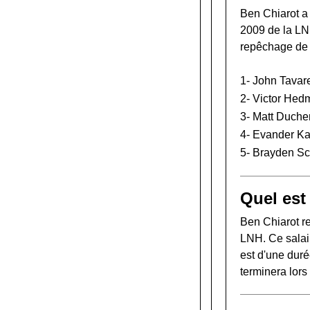
Ben Chiarot a 
2009 de la L
repêchage de
1-
John Tavar
2-
Victor Hed
3-
Matt Duche
4-
Evander K
5-
Brayden S
Quel est 
Ben Chiarot r
LNH. Ce salai
est d'une duré
terminera lor