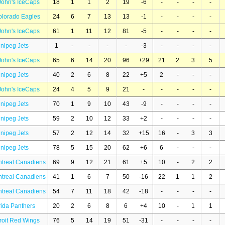
 John's IceCaps
18
1
1
2
19
-6
-
-
-
-
olorado Eagles
24
6
7
13
13
-1
-
-
-
-
 John's IceCaps
61
1
11
12
81
-5
-
-
-
-
nipeg Jets
1
-
-
-
-
-3
-
-
-
-
 John's IceCaps
65
6
14
20
96
+29
21
2
3
5
nipeg Jets
40
2
6
8
22
+5
2
-
-
-
 John's IceCaps
24
4
5
9
21
-
-
-
-
-
nipeg Jets
70
1
9
10
43
-9
-
-
-
-
nipeg Jets
59
2
10
12
33
+2
-
-
-
-
nipeg Jets
57
2
12
14
32
+15
16
-
3
3
nipeg Jets
78
5
15
20
62
+6
6
-
-
-
treal Canadiens
69
9
12
21
61
+5
10
-
2
2
treal Canadiens
41
1
6
7
50
-16
22
1
1
2
treal Canadiens
54
7
11
18
42
-18
-
-
-
-
rida Panthers
20
2
6
8
6
+4
10
-
1
1
roit Red Wings
76
5
14
19
51
-31
-
-
-
-