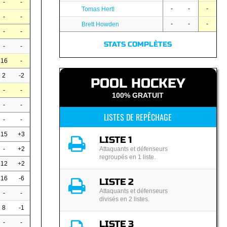
-
-
-
-
-
Tomas Hertl
-
-
-
-
-
Brett Howden
-
-
STATS COMPLÈTES
-
-
16
-
2
-2
POOL HOCKEY
-
-
100% GRATUIT
-
-
LISTES DE REPÊCHAGE
-
-
15
+3
LISTE 1
Attaquants et défenseurs
-
+2
regroupés en 1 liste.
12
+2
16
-6
LISTE 2
Attaquants et défenseurs
-
-
divisés en 2 listes.
8
-1
LISTE 3
-
-