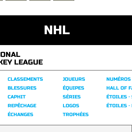
NHL
IONAL
KEY LEAGUE
CLASSEMENTS
JOUEURS
NUMÉROS
BLESSURES
ÉQUIPES
HALL OF 
CAPHIT
SÉRIES
ÉTOILES ·
REPÊCHAGE
LOGOS
ÉTOILES ·
ÉCHANGES
TROPHÉES