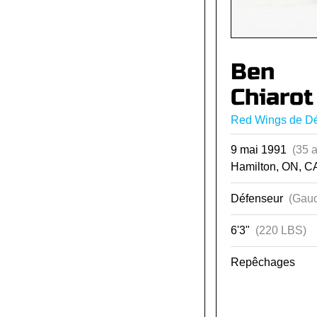
Ben
Chiarot
Red Wings de Dét
9 mai 1991
(35 
Hamilton, ON, C
Défenseur
(Gauc
6'3"
(220 LBS)
Repêchages