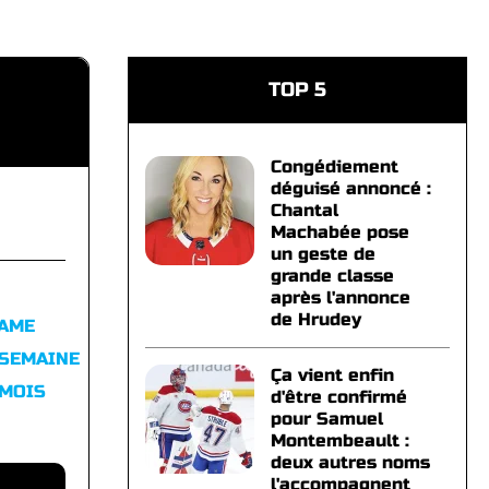
TOP 5
Congédiement
déguisé annoncé :
Chantal
Machabée pose
un geste de
grande classe
après l'annonce
de Hrudey
FAME
 SEMAINE
Ça vient enfin
 MOIS
d'être confirmé
pour Samuel
Montembeault :
deux autres noms
l'accompagnent