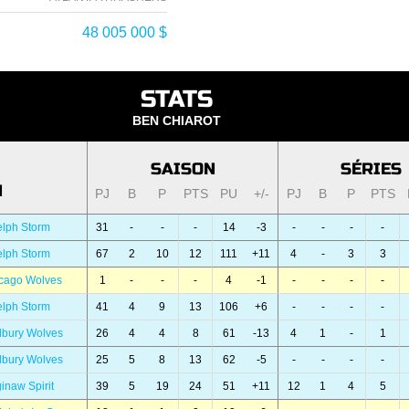
48 005 000 $
STATS
BEN CHIAROT
SAISON
SÉRIES
N
PJ
B
P
PTS
PU
+/-
PJ
B
P
PTS
lph Storm
31
-
-
-
14
-3
-
-
-
-
lph Storm
67
2
10
12
111
+11
4
-
3
3
icago Wolves
1
-
-
-
4
-1
-
-
-
-
lph Storm
41
4
9
13
106
+6
-
-
-
-
dbury Wolves
26
4
4
8
61
-13
4
1
-
1
dbury Wolves
25
5
8
13
62
-5
-
-
-
-
inaw Spirit
39
5
19
24
51
+11
12
1
4
5