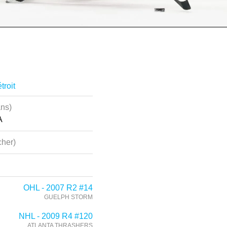
roit
ans)
A
her)
OHL - 2007 R2 #14
GUELPH STORM
NHL - 2009 R4 #120
ATLANTA THRASHERS