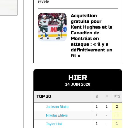
Acquisition
gratuite pour
Kent Hughes et le
Canadien de
Montréal en
attaque : « il y a
définitivement un
fit »
HIER
14 JUIN 2026
TOP 20
B
P
PTS
1
1
2
Jackson Blake
1
-
1
Nikolaj Ehlers
1
-
1
Taylor Hall