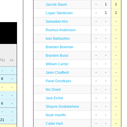
-
1
1
Jaccob Slavin
-
1
1
Logan Stankoven
-
-
-
Sebastian Aho
-
-
-
Rasmus Andersson
-
-
-
Ivan Barbashev
-
-
-
Braeden Bowman
-
-
-
Brandon Bussi
PU
+/-
-
-
-
William Carrier
-
-
-
-
-
Jalen Chatfield
8
-
-
-
-
Pavel Dorofeyev
-
-
-
-
-
Nic Dowd
-
-
-
-
-
Jack Eichel
6
-
-
-
-
Shayne Gostisbehere
-
-
-
-
-
Noah Hanifin
21
-
-
-
-
Carter Hart