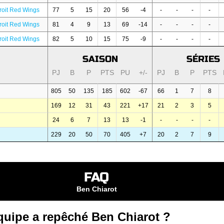
roit Red Wings
77
5
15
20
56
-4
-
-
-
-
roit Red Wings
81
4
9
13
69
-14
-
-
-
-
roit Red Wings
82
5
10
15
75
-9
-
-
-
-
SAISON
SÉRIES
PJ
B
P
PTS
PU
+/-
PJ
B
P
PTS
805
50
135
185
602
-67
66
1
7
8
169
12
31
43
221
+17
21
2
3
5
24
6
7
13
13
-1
-
-
-
-
229
20
50
70
405
+7
20
2
7
9
FAQ
Ben Chiarot
quipe a repêché Ben Chiarot ?