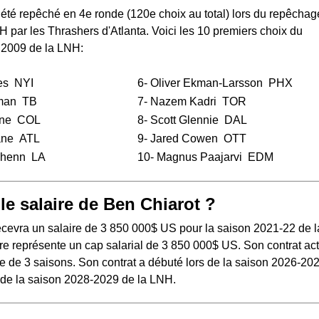
été repêché en 4e ronde (120e choix au total) lors du
repêchag
NH
par les Thrashers d'Atlanta. Voici les 10 premiers choix du
 2009 de la LNH:
es
NYI
6-
Oliver Ekman-Larsson
PHX
man
TB
7-
Nazem Kadri
TOR
ne
COL
8-
Scott Glennie
DAL
ane
ATL
9-
Jared Cowen
OTT
chenn
LA
10-
Magnus Paajarvi
EDM
le salaire de Ben Chiarot ?
ecevra un salaire de 3 850 000$ US pour la saison 2021-22 de l
re représente un cap salarial de 3 850 000$ US. Son contrat ac
e de 3 saisons. Son contrat a débuté lors de la saison 2026-202
s de la saison 2028-2029 de la LNH.