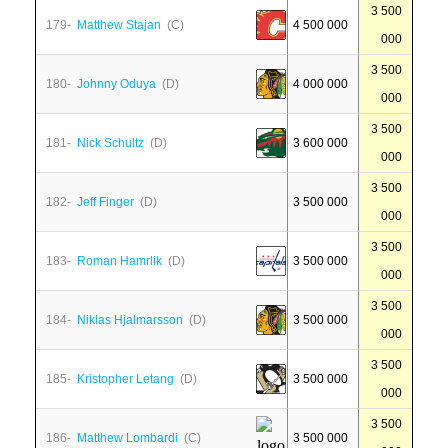
3 500
179-
Matthew Stajan
(C)
4 500 000
000
3 500
180-
Johnny Oduya
(D)
4 000 000
000
3 500
181-
Nick Schultz
(D)
3 600 000
000
3 500
182-
Jeff Finger
(D)
3 500 000
000
3 500
183-
Roman Hamrlik
(D)
3 500 000
000
3 500
184-
Niklas Hjalmarsson
(D)
3 500 000
000
3 500
185-
Kristopher Letang
(D)
3 500 000
000
3 500
186-
Matthew Lombardi
(C)
3 500 000