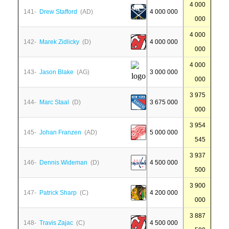
4 000
141-
Drew Stafford
(AD)
4 000 000
000
4 000
142-
Marek Zidlicky
(D)
4 000 000
000
4 000
143-
Jason Blake
(AG)
3 000 000
000
3 975
144-
Marc Staal
(D)
3 675 000
000
3 954
145-
Johan Franzen
(AD)
5 000 000
545
3 937
146-
Dennis Wideman
(D)
4 500 000
500
3 900
147-
Patrick Sharp
(C)
4 200 000
000
3 887
148-
Travis Zajac
(C)
4 500 000