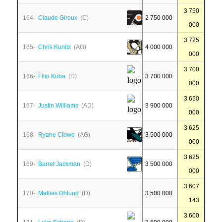
3 750
164-
Claude Giroux
(C)
2 750 000
000
3 725
165-
Chris Kunitz
(AG)
4 000 000
000
3 700
166-
Filip Kuba
(D)
3 700 000
000
3 650
167-
Justin Williams
(AD)
3 900 000
000
3 625
168-
Ryane Clowe
(AG)
3 500 000
000
3 625
169-
Barret Jackman
(D)
3 500 000
000
3 607
170-
Mattias Ohlund
(D)
3 500 000
143
3 600