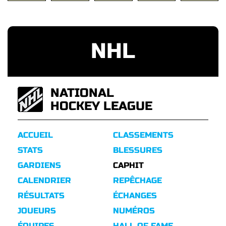
NHL
NATIONAL
HOCKEY LEAGUE
ACCUEIL
CLASSEMENTS
STATS
BLESSURES
GARDIENS
CAPHIT
CALENDRIER
REPÊCHAGE
RÉSULTATS
ÉCHANGES
JOUEURS
NUMÉROS
ÉQUIPES
HALL OF FAME