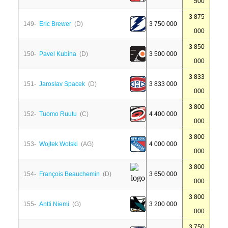
500
3 875
149-
Eric Brewer
(D)
3 750 000
000
3 850
150-
Pavel Kubina
(D)
3 500 000
000
3 833
151-
Jaroslav Spacek
(D)
3 833 000
000
3 800
152-
Tuomo Ruutu
(C)
4 400 000
000
3 800
153-
Wojtek Wolski
(AG)
4 000 000
000
3 800
154-
François Beauchemin
(D)
3 650 000
000
3 800
155-
Antti Niemi
(G)
3 200 000
000
3 750