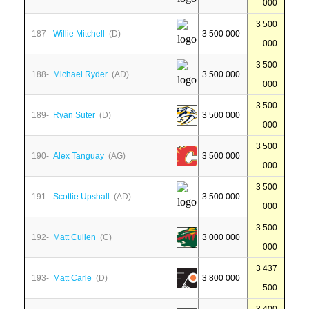
000
3 500
187-
Willie Mitchell
(D)
3 500 000
000
3 500
188-
Michael Ryder
(AD)
3 500 000
000
3 500
189-
Ryan Suter
(D)
3 500 000
000
3 500
190-
Alex Tanguay
(AG)
3 500 000
000
3 500
191-
Scottie Upshall
(AD)
3 500 000
000
3 500
192-
Matt Cullen
(C)
3 000 000
000
3 437
193-
Matt Carle
(D)
3 800 000
500