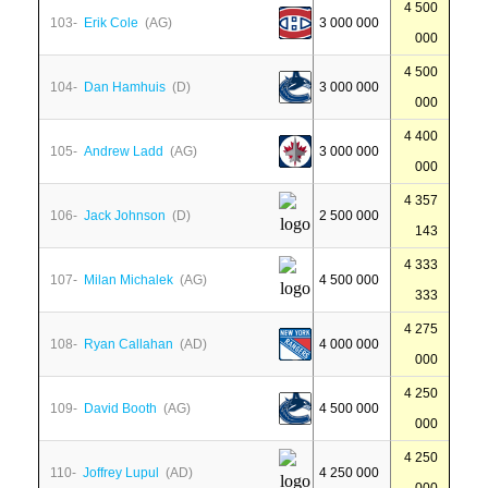
4 500
103-
Erik Cole
(AG)
3 000 000
000
4 500
104-
Dan Hamhuis
(D)
3 000 000
000
4 400
105-
Andrew Ladd
(AG)
3 000 000
000
4 357
106-
Jack Johnson
(D)
2 500 000
143
4 333
107-
Milan Michalek
(AG)
4 500 000
333
4 275
108-
Ryan Callahan
(AD)
4 000 000
000
4 250
109-
David Booth
(AG)
4 500 000
000
4 250
110-
Joffrey Lupul
(AD)
4 250 000