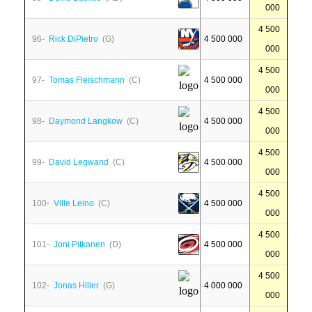
000
4 500
96-
Rick DiPietro
(G)
4 500 000
000
4 500
97-
Tomas Fleischmann
(C)
4 500 000
000
4 500
98-
Daymond Langkow
(C)
4 500 000
000
4 500
99-
David Legwand
(C)
4 500 000
000
4 500
100-
Ville Leino
(C)
4 500 000
000
4 500
101-
Joni Pitkanen
(D)
4 500 000
000
4 500
102-
Jonas Hiller
(G)
4 000 000
000