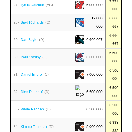
6 667
27-
Ilya Kovalchuk
(AG)
6 000 000
000
12 000
6 666
28-
Brad Richards
(C)
000
667
6 666
29-
Dan Boyle
(D)
6 666 667
667
6 600
30-
Paul Stastny
(C)
6 600 000
000
6 500
31-
Daniel Briere
(C)
7 000 000
000
6 500
32-
Dion Phaneuf
(D)
6 500 000
000
6 500
33-
Wade Redden
(D)
6 500 000
000
6 333
34-
Kimmo Timonen
(D)
5 000 000
333