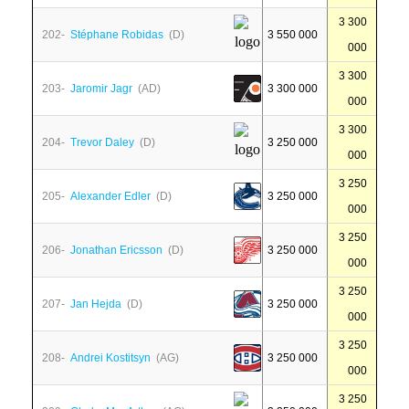
3 300
202-
Stéphane Robidas
(D)
3 550 000
000
3 300
203-
Jaromir Jagr
(AD)
3 300 000
000
3 300
204-
Trevor Daley
(D)
3 250 000
000
3 250
205-
Alexander Edler
(D)
3 250 000
000
3 250
206-
Jonathan Ericsson
(D)
3 250 000
000
3 250
207-
Jan Hejda
(D)
3 250 000
000
3 250
208-
Andrei Kostitsyn
(AG)
3 250 000
000
3 250