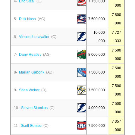
4-
Eric Staal
(C)
7 750 000
000
7 800
5-
Rick Nash
(AG)
7 500 000
000
10 000
7 727
6-
Vincent Lecavalier
(C)
000
333
7 500
7-
Dany Heatley
(AG)
8 000 000
000
7 500
8-
Marian Gaborik
(AD)
7 500 000
000
7 500
9-
Shea Weber
(D)
7 500 000
000
7 500
10-
Steven Stamkos
(C)
4 000 000
000
7 357
11-
Scott Gomez
(C)
7 500 000
000