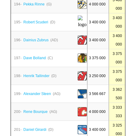
3 400
194-
Pekka Rinne
(G)
4 000 000
000
3 400
195-
Robert Scuderi
(D)
3 400 000
000
3 400
196-
Dainius Zubrus
(AD)
3 400 000
000
3 375
197-
Dave Bolland
(C)
3 375 000
000
3 375
198-
Henrik Tallinder
(D)
3 250 000
000
3 362
199-
Alexander Steen
(AG)
3 566 667
500
3 333
200-
Rene Bourque
(AG)
4 000 000
333
3 325
201-
Daniel Girardi
(D)
3 400 000
000