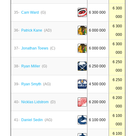
6 300
35-
Cam Ward
(G)
6 300 000
000
6 300
36-
Patrick Kane
(AD)
6 000 000
000
6 300
37-
Jonathan Toews
(C)
6 000 000
000
6 250
38-
Ryan Miller
(G)
6 250 000
000
6 250
39-
Ryan Smyth
(AG)
4 500 000
000
6 200
40-
Nicklas Lidstrom
(D)
6 200 000
000
6 100
41-
Daniel Sedin
(AG)
6 100 000
000
6 100