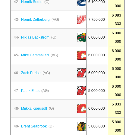
42-
Henrik Sedin
(C)
6 100 000
000
6 083
43-
Henrik Zetterberg
(AG)
7 750 000
333
6 000
44-
Niklas Backstrom
(G)
6 000 000
000
6 000
45-
Mike Cammalleri
(AG)
6 000 000
000
6 000
46-
Zach Parise
(AG)
6 000 000
000
6 000
47-
Patrik Elias
(AG)
5 000 000
000
5 833
48-
Miikka Kiprusoff
(G)
6 000 000
333
5 800
49-
Brent Seabrook
(D)
5 000 000
000