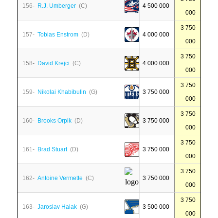
156-
R.J. Umberger
(C)
4 500 000
000
3 750
157-
Tobias Enstrom
(D)
4 000 000
000
3 750
158-
David Krejci
(C)
4 000 000
000
3 750
159-
Nikolai Khabibulin
(G)
3 750 000
000
3 750
160-
Brooks Orpik
(D)
3 750 000
000
3 750
161-
Brad Stuart
(D)
3 750 000
000
3 750
162-
Antoine Vermette
(C)
3 750 000
000
3 750
163-
Jaroslav Halak
(G)
3 500 000
000