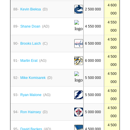
4 600
88-
Kevin Bieksa
(D)
2 500 000
000
4 550
89-
Shane Doan
(AD)
4 550 000
000
4 500
90-
Brooks Laich
(C)
6 500 000
000
4 500
91-
Martin Erat
(AG)
6 000 000
000
4 500
92-
Mike Komisarek
(D)
5 500 000
000
4 500
93-
Ryan Malone
(AG)
5 500 000
000
4 500
94-
Ron Hainsey
(D)
5 000 000
000
4 500
95-
David Backes
(AD)
4 500 000