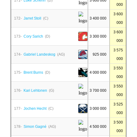
171-
Luke Schenn
(D)
3 600 000
000
3 600
172-
Jarret Stoll
(C)
3 400 000
000
3 600
173-
Cory Sarich
(D)
3 300 000
000
3 575
174-
Gabriel Landeskog
(AG)
925 000
000
3 550
175-
Brent Burns
(D)
4 000 000
000
3 550
176-
Kari Lehtonen
(G)
3 700 000
000
3 525
177-
Jochen Hecht
(C)
3 000 000
000
3 500
178-
Simon Gagné
(AG)
4 500 000
000