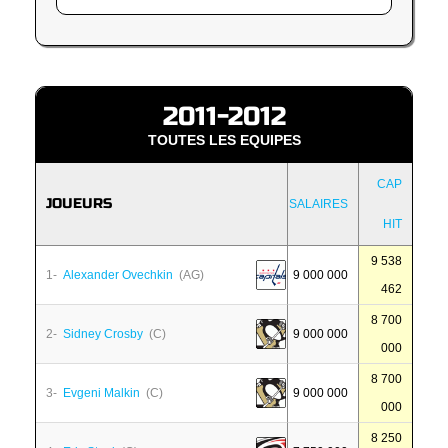
2011-2012
TOUTES LES EQUIPES
CAP
JOUEURS
SALAIRES
HIT
9 538
1-
Alexander Ovechkin
(AG)
9 000 000
462
8 700
2-
Sidney Crosby
(C)
9 000 000
000
8 700
3-
Evgeni Malkin
(C)
9 000 000
000
8 250