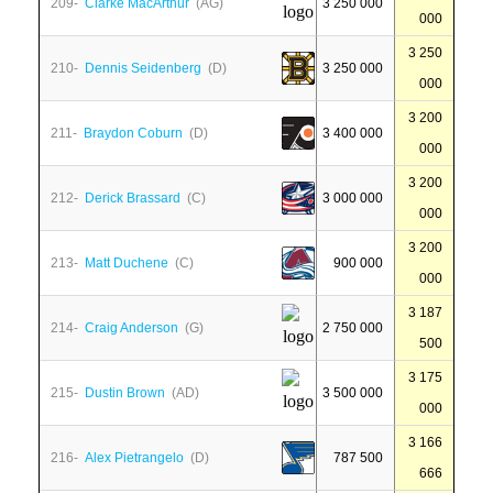
209-
Clarke MacArthur
(AG)
3 250 000
000
3 250
210-
Dennis Seidenberg
(D)
3 250 000
000
3 200
211-
Braydon Coburn
(D)
3 400 000
000
3 200
212-
Derick Brassard
(C)
3 000 000
000
3 200
213-
Matt Duchene
(C)
900 000
000
3 187
214-
Craig Anderson
(G)
2 750 000
500
3 175
215-
Dustin Brown
(AD)
3 500 000
000
3 166
216-
Alex Pietrangelo
(D)
787 500
666