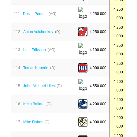
000
4 250
111-
Dustin Penner
(AG)
4 250 000
000
4 250
112-
Anton Volchenkov
(D)
4 250 000
000
4 250
113-
Loui Eriksson
(AG)
4 100 000
000
4 250
114-
Tomas Kaberle
(D)
4 000 000
000
4 200
115-
John-Michael Liles
(D)
4 550 000
000
4 200
116-
Keith Ballard
(D)
4 200 000
000
4 200
117-
Mike Fisher
(C)
4 000 000
000
4 200