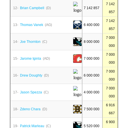
7 142
12-
Brian Campbell
(D)
7 142 857
857
7 142
13-
Thomas Vanek
(AG)
6 400 000
857
7 000
14-
Joe Thornton
(C)
8 000 000
000
7 000
15-
Jarome Iginla
(AD)
7 000 000
000
7 000
16-
Drew Doughty
(D)
6 000 000
000
7 000
17-
Jason Spezza
(C)
4 000 000
000
6 916
18-
Zdeno Chara
(D)
7 500 000
667
6 900
19-
Patrick Marleau
(C)
5 520 000