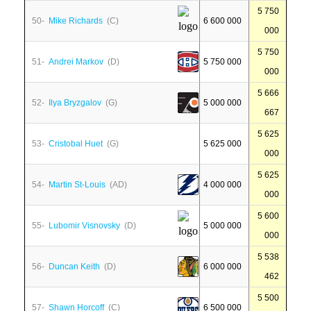
5 750
50-
Mike Richards
(C)
6 600 000
000
5 750
51-
Andrei Markov
(D)
5 750 000
000
5 666
52-
Ilya Bryzgalov
(G)
5 000 000
667
5 625
53-
Cristobal Huet
(G)
5 625 000
000
5 625
54-
Martin St-Louis
(AD)
4 000 000
000
5 600
55-
Lubomir Visnovsky
(D)
5 000 000
000
5 538
56-
Duncan Keith
(D)
6 000 000
462
5 500
57-
Shawn Horcoff
(C)
6 500 000