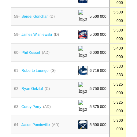
000
5 500
58-
Sergei Gonchar
(D)
5 500 000
000
5 500
59-
James Wisniewski
(D)
5 000 000
000
5 400
60-
Phil Kessel
(AD)
6 000 000
000
5 333
61-
Roberto Luongo
(G)
6 716 000
333
5 325
62-
Ryan Getzlaf
(C)
5 750 000
000
5 325
63-
Corey Perry
(AD)
5 375 000
000
5 300
64-
Jason Pominville
(AD)
5 500 000
000