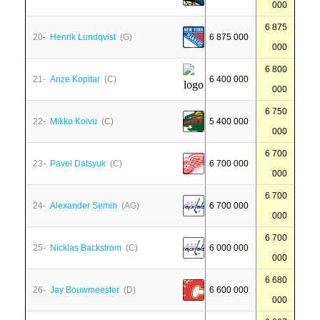
000
6 875
20-
Henrik Lundqvist
(G)
6 875 000
000
6 800
21-
Anze Kopitar
(C)
6 400 000
000
6 750
22-
Mikko Koivu
(C)
5 400 000
000
6 700
23-
Pavel Datsyuk
(C)
6 700 000
000
6 700
24-
Alexander Semin
(AG)
6 700 000
000
6 700
25-
Nicklas Backstrom
(C)
6 000 000
000
6 680
26-
Jay Bouwmeester
(D)
6 600 000
000