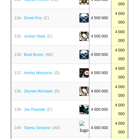
000
4 000
134-
Derek Roy
(C)
4 500 000
000
4 000
135-
Jordan Staal
(C)
4 500 000
000
4 000
136-
Brad Boyes
(AD)
4 000 000
000
4 000
137-
Andrej Meszaros
(D)
4 000 000
000
4 000
138-
Zbynek Michalek
(D)
4 000 000
000
4 000
139-
Joe Pavelski
(C)
4 000 000
000
4 000
140-
Teemu Selanne
(AD)
4 000 000
000