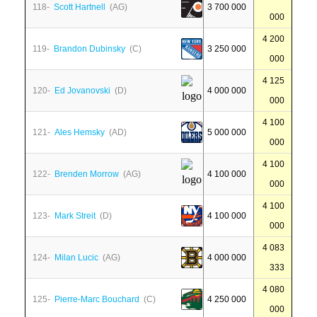
118-
Scott Hartnell
(AG)
3 700 000
000
4 200
119-
Brandon Dubinsky
(C)
3 250 000
000
4 125
120-
Ed Jovanovski
(D)
4 000 000
000
4 100
121-
Ales Hemsky
(AD)
5 000 000
000
4 100
122-
Brenden Morrow
(AG)
4 100 000
000
4 100
123-
Mark Streit
(D)
4 100 000
000
4 083
124-
Milan Lucic
(AG)
4 000 000
333
4 080
125-
Pierre-Marc Bouchard
(C)
4 250 000
000