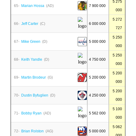
5 275
65-
Marian Hossa
(AD)
7 900 000
000
5 272
66-
Jeff Carter
(C)
6 000 000
727
5 250
67-
Mike Green
(D)
5 000 000
000
5 250
68-
Keith Yandle
(D)
4 750 000
000
5 200
69-
Martin Brodeur
(G)
5 200 000
000
5 200
70-
Dustin Byfuglien
(D)
4 250 000
000
5 100
71-
Bobby Ryan
(AD)
5 562 000
000
5 062
72-
Brian Rolston
(AG)
5 000 000
000