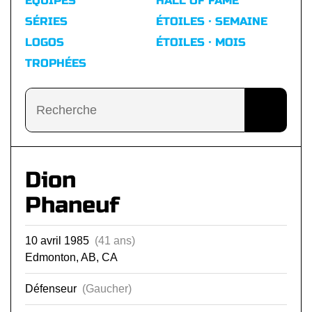
ÉQUIPES
HALL OF FAME
SÉRIES
ÉTOILES · SEMAINE
LOGOS
ÉTOILES · MOIS
TROPHÉES
Dion
Phaneuf
10 avril 1985
(41 ans)
Edmonton, AB, CA
Défenseur
(Gaucher)