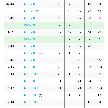
09-10
NHL - TOR
26
2
8
10
34
NHL - CGY
55
10
12
22
49
10-11
NHL - TOR
66
8
22
30
88
WM - CA
7
-
3
3
8
11-12
NHL - TOR
82
12
32
44
92
WM - CA
8
2
-
2
4
12-13
NHL - TOR
48
9
19
28
65
NHL - TOR
(s)
7
1
2
3
6
13-14
NHL - TOR
80
8
23
31
144
14-15
NHL - TOR
70
3
26
29
108
15-16
NHL - OTT
20
1
7
8
23
NHL - TOR
51
3
21
24
67
16-17
NHL - OTT
81
9
21
30
100
NHL - OTT
(s)
19
1
4
5
17
17-18
NHL - OTT
53
3
13
16
34