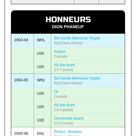
HONNEURS
DION PHANEUF
Bill Hunter Memorial Trophy
2003-04
WHL
Red Deer Rebels
Argent
U20
Canada
All-star team
U20
CA Canada
Bill Hunter Memorial Trophy
2004-05
WHL
Red Deer Rebels
Or
U20
Canada
All-star team
U20
CA Canada
Directorate award
U20
CA Canada
Étoiles - Rookies
2005-06
NHL