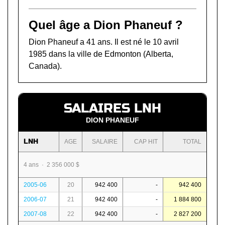
Quel âge a Dion Phaneuf ?
Dion Phaneuf a 41 ans. Il est né le 10 avril
1985 dans la ville de Edmonton (Alberta,
Canada).
SALAIRES LNH
DION PHANEUF
LNH
AGE
SALAIRE
CAP HIT
TOTAL
4 ans · 2 356 000 $
2005-06
20
942 400
-
942 400
2006-07
21
942 400
-
1 884 800
2007-08
22
942 400
-
2 827 200