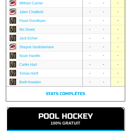
-
-
-
William Carrier
-
-
-
Jalen Chatfield
-
-
-
Pavel Dorofeyev
-
-
-
Nic Dowd
-
-
-
Jack Eichel
-
-
-
Shayne Gostisbehere
-
-
-
Noah Hanifin
-
-
-
Carter Hart
-
-
-
Tomas Hertl
-
-
-
Brett Howden
STATS COMPLÈTES
POOL HOCKEY
100% GRATUIT