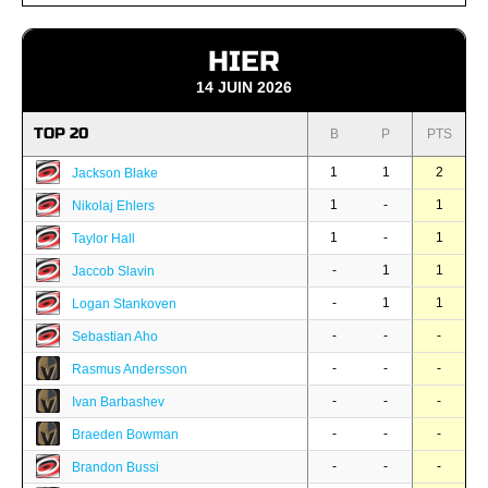
HIER
14 JUIN 2026
TOP 20
B
P
PTS
1
1
2
Jackson Blake
1
-
1
Nikolaj Ehlers
1
-
1
Taylor Hall
-
1
1
Jaccob Slavin
-
1
1
Logan Stankoven
-
-
-
Sebastian Aho
-
-
-
Rasmus Andersson
-
-
-
Ivan Barbashev
-
-
-
Braeden Bowman
-
-
-
Brandon Bussi