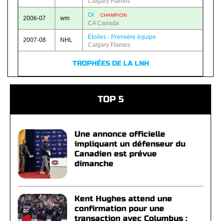
Calgary Flames
Or
CHAMPION
2006-07
wm
CA Canada
Étoiles - Première équipe
2007-08
NHL
Calgary Flames
TROPHÉES DE LA LNH
TOP 5
Une annonce officielle
impliquant un défenseur du
Canadien est prévue
dimanche
Kent Hughes attend une
confirmation pour une
transaction avec Columbus :