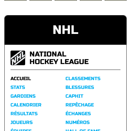
NHL
NATIONAL
HOCKEY LEAGUE
ACCUEIL
CLASSEMENTS
STATS
BLESSURES
GARDIENS
CAPHIT
CALENDRIER
REPÊCHAGE
RÉSULTATS
ÉCHANGES
JOUEURS
NUMÉROS