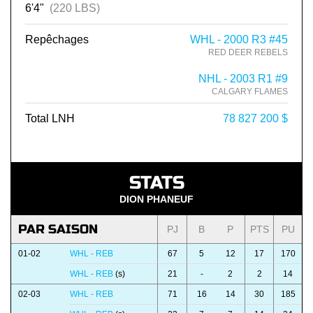
6'4"
(220 LBS)
Repêchages
WHL - 2000 R3 #45
RED DEER REBELS
NHL - 2003 R1 #9
CALGARY FLAMES
Total LNH
78 827 200 $
STATS
DION PHANEUF
PAR SAISON
PJ
B
P
PTS
PU
01-02
WHL - REB
67
5
12
17
170
WHL - REB
(s)
21
-
2
2
14
02-03
WHL - REB
71
16
14
30
185