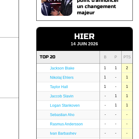
point d'annoncer
un changement
majeur
HIER
14 JUIN 2026
TOP 20
B
P
PTS
1
1
2
Jackson Blake
1
-
1
Nikolaj Ehlers
1
-
1
Taylor Hall
-
1
1
Jaccob Slavin
-
1
1
Logan Stankoven
-
-
-
Sebastian Aho
-
-
-
Rasmus Andersson
-
-
-
Ivan Barbashev