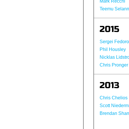
Mark Recchi
Teemu Selan
2015
Sergei Fedor
Phil Housley
Nicklas Lidst
Chris Pronger
2013
Chris Chelios
Scott Niederm
Brendan Sha