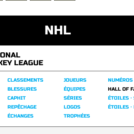
NHL
IONAL
KEY LEAGUE
CLASSEMENTS
JOUEURS
NUMÉROS
BLESSURES
ÉQUIPES
HALL OF 
CAPHIT
SÉRIES
ÉTOILES ·
REPÊCHAGE
LOGOS
ÉTOILES ·
ÉCHANGES
TROPHÉES