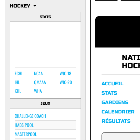
HOCKEY
STATS
NAT
HOC
ECHL
NCAA
WJC-18
IHL
QMAAA
WJC-20
ACCUEIL
KHL
WHA
STATS
GARDIENS
JEUX
CALENDRIER
CHALLENGE COACH
RÉSULTATS
HABS POOL
MASTERPOOL