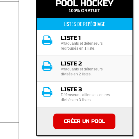
POOL HOCKEY
100% GRATUIT
LISTES DE REPÊCHAGE
LISTE 1
Attaquants et défenseurs
regroupés en 1 liste.
LISTE 2
Attaquants et défenseurs
divisés en 2 listes.
LISTE 3
Défenseurs, ailiers et centres
divisés en 3 listes.
CRÉER UN POOL