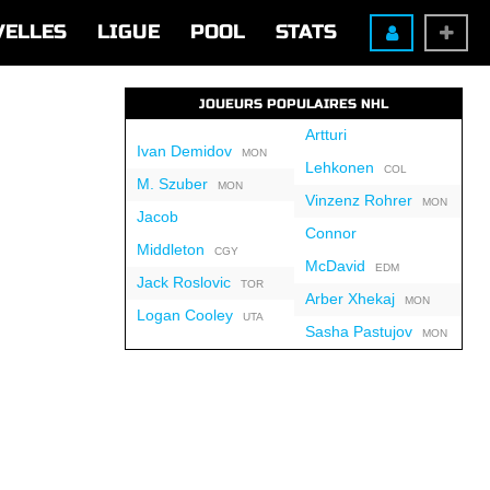
VELLES
LIGUE
POOL
STATS
JOUEURS POPULAIRES NHL
Artturi
Ivan Demidov
MON
Lehkonen
COL
M. Szuber
MON
Vinzenz Rohrer
MON
Jacob
Connor
Middleton
CGY
McDavid
EDM
Jack Roslovic
TOR
Arber Xhekaj
MON
Logan Cooley
UTA
Sasha Pastujov
MON