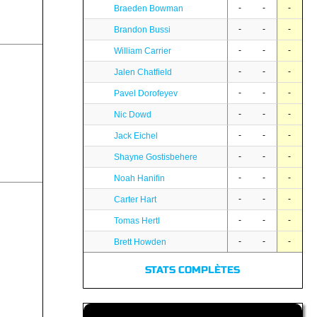
-
-
-
Braeden Bowman
-
-
-
Brandon Bussi
-
-
-
William Carrier
-
-
-
Jalen Chatfield
-
-
-
Pavel Dorofeyev
-
-
-
Nic Dowd
-
-
-
Jack Eichel
-
-
-
Shayne Gostisbehere
-
-
-
Noah Hanifin
-
-
-
Carter Hart
-
-
-
Tomas Hertl
-
-
-
Brett Howden
STATS COMPLÈTES