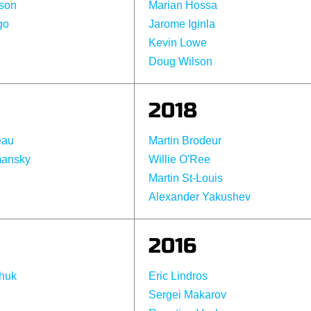
sson
Marian Hossa
go
Jarome Iginla
Kevin Lowe
Doug Wilson
2018
eau
Martin Brodeur
mansky
Willie O'Ree
Martin St-Louis
Alexander Yakushev
2016
huk
Eric Lindros
Sergei Makarov