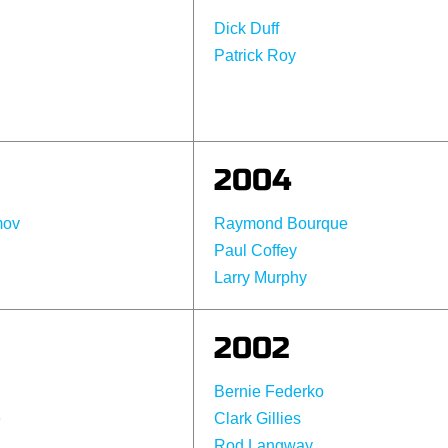
Dick Duff
Patrick Roy
2004
mov
Raymond Bourque
Paul Coffey
Larry Murphy
2002
Bernie Federko
e
Clark Gillies
Rod Langway