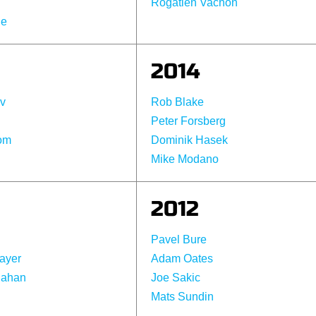
Rogatien Vachon
ne
2014
ov
Rob Blake
Peter Forsberg
rom
Dominik Hasek
Mike Modano
2012
Pavel Bure
ayer
Adam Oates
nahan
Joe Sakic
Mats Sundin