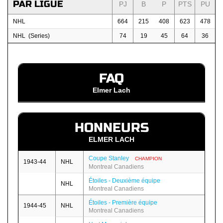
PAR LIGUE
PJ
B
P
PTS
PU
NHL
664
215
408
623
478
NHL (Series)
74
19
45
64
36
FAQ
Elmer Lach
HONNEURS
ELMER LACH
Coupe Stanley
CHAMPION
1943-44
NHL
Montreal Canadiens
Étoiles - Deuxième équipe
NHL
Montreal Canadiens
Étoiles - Première équipe
1944-45
NHL
Montreal Canadiens