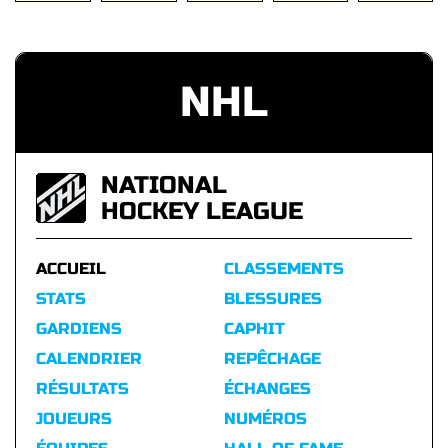
NHL
NATIONAL
HOCKEY LEAGUE
ACCUEIL
CLASSEMENTS
STATS
BLESSURES
GARDIENS
CAPHIT
CALENDRIER
REPÊCHAGE
RÉSULTATS
ÉCHANGES
JOUEURS
NUMÉROS