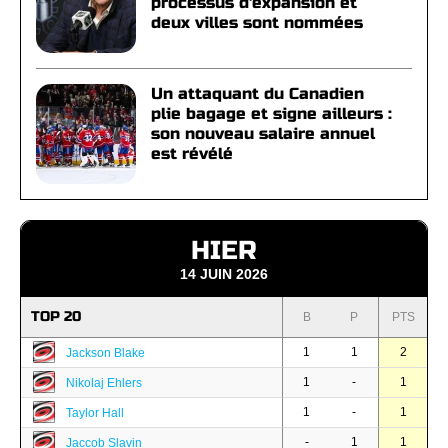
processus d'expansion et
deux villes sont nommées
Un attaquant du Canadien
plie bagage et signe ailleurs :
son nouveau salaire annuel
est révélé
HIER
14 JUIN 2026
TOP 20
B
P
PTS
1
1
2
Jackson Blake
1
-
1
Nikolaj Ehlers
1
-
1
Taylor Hall
-
1
1
Jaccob Slavin