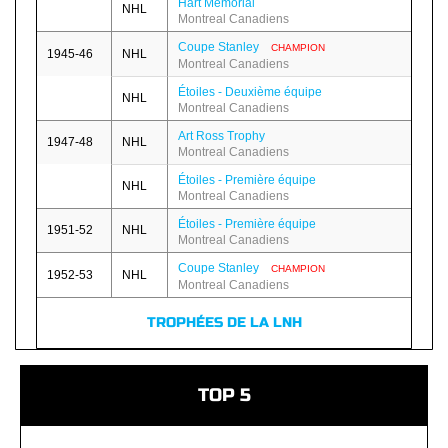
Hart Memorial
NHL
Montreal Canadiens
Coupe Stanley
CHAMPION
1945-46
NHL
Montreal Canadiens
Étoiles - Deuxième équipe
NHL
Montreal Canadiens
Art Ross Trophy
1947-48
NHL
Montreal Canadiens
Étoiles - Première équipe
NHL
Montreal Canadiens
Étoiles - Première équipe
1951-52
NHL
Montreal Canadiens
Coupe Stanley
CHAMPION
1952-53
NHL
Montreal Canadiens
TROPHÉES DE LA LNH
TOP 5