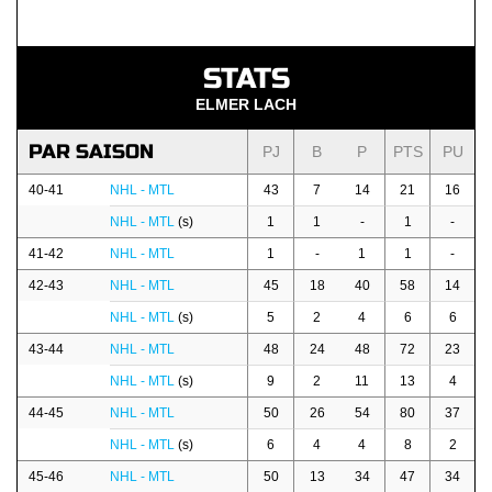
STATS
ELMER LACH
PAR SAISON
PJ
B
P
PTS
PU
40-41
NHL - MTL
43
7
14
21
16
NHL - MTL
(s)
1
1
-
1
-
41-42
NHL - MTL
1
-
1
1
-
42-43
NHL - MTL
45
18
40
58
14
NHL - MTL
(s)
5
2
4
6
6
43-44
NHL - MTL
48
24
48
72
23
NHL - MTL
(s)
9
2
11
13
4
44-45
NHL - MTL
50
26
54
80
37
NHL - MTL
(s)
6
4
4
8
2
45-46
NHL - MTL
50
13
34
47
34