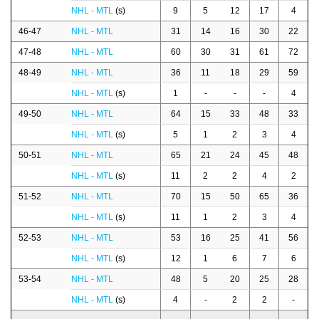
NHL - MTL
(s)
9
5
12
17
4
46-47
NHL - MTL
31
14
16
30
22
47-48
NHL - MTL
60
30
31
61
72
48-49
NHL - MTL
36
11
18
29
59
NHL - MTL
(s)
1
-
-
-
4
49-50
NHL - MTL
64
15
33
48
33
NHL - MTL
(s)
5
1
2
3
4
50-51
NHL - MTL
65
21
24
45
48
NHL - MTL
(s)
11
2
2
4
2
51-52
NHL - MTL
70
15
50
65
36
NHL - MTL
(s)
11
1
2
3
4
52-53
NHL - MTL
53
16
25
41
56
NHL - MTL
(s)
12
1
6
7
6
53-54
NHL - MTL
48
5
20
25
28
NHL - MTL
(s)
4
-
2
2
-