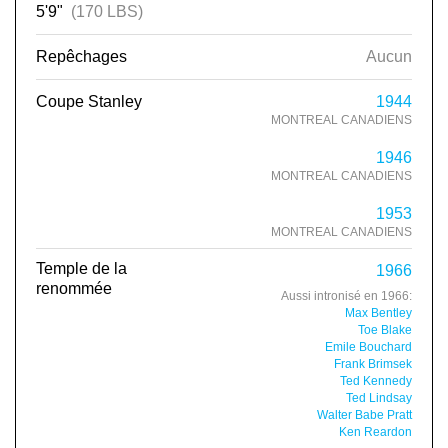
5'9"
(170 LBS)
Repêchages
Aucun
Coupe Stanley
1944
MONTREAL CANADIENS
1946
MONTREAL CANADIENS
1953
MONTREAL CANADIENS
Temple de la
1966
renommée
Aussi intronisé en 1966:
Max Bentley
Toe Blake
Emile Bouchard
Frank Brimsek
Ted Kennedy
Ted Lindsay
Walter Babe Pratt
Ken Reardon