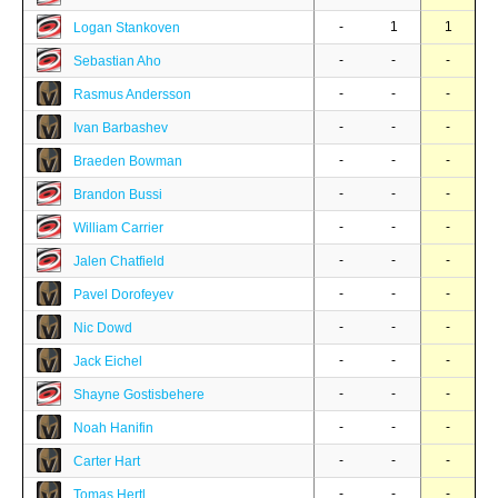
-
1
1
Logan Stankoven
-
-
-
Sebastian Aho
-
-
-
Rasmus Andersson
-
-
-
Ivan Barbashev
-
-
-
Braeden Bowman
-
-
-
Brandon Bussi
-
-
-
William Carrier
-
-
-
Jalen Chatfield
-
-
-
Pavel Dorofeyev
-
-
-
Nic Dowd
-
-
-
Jack Eichel
-
-
-
Shayne Gostisbehere
-
-
-
Noah Hanifin
-
-
-
Carter Hart
-
-
-
Tomas Hertl