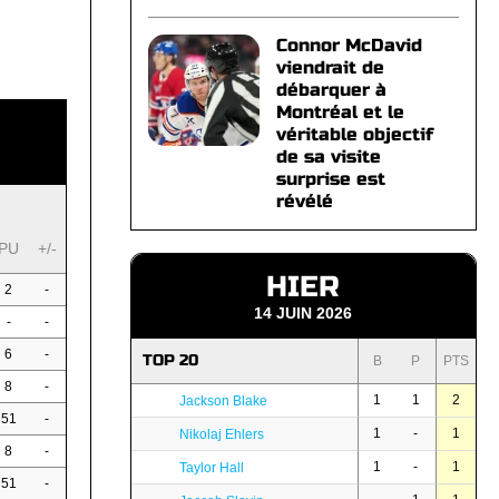
Connor McDavid
viendrait de
débarquer à
Montréal et le
véritable objectif
de sa visite
surprise est
révélé
PU
+/-
HIER
2
-
14 JUIN 2026
-
-
6
-
TOP 20
B
P
PTS
8
-
1
1
2
Jackson Blake
51
-
1
-
1
Nikolaj Ehlers
8
-
1
-
1
Taylor Hall
51
-