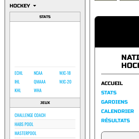
HOCKEY
STATS
NAT
HOC
ECHL
NCAA
WJC-18
IHL
QMAAA
WJC-20
ACCUEIL
KHL
WHA
STATS
GARDIENS
JEUX
CALENDRIER
CHALLENGE COACH
RÉSULTATS
HABS POOL
MASTERPOOL