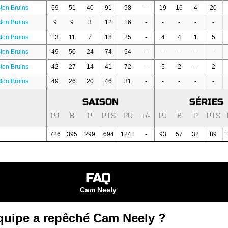
ton Bruins
69
51
40
91
98
-
19
16
4
20
ton Bruins
9
9
3
12
16
-
-
-
-
-
ton Bruins
13
11
7
18
25
-
4
4
1
5
ton Bruins
49
50
24
74
54
-
-
-
-
-
ton Bruins
42
27
14
41
72
-
5
2
-
2
ton Bruins
49
26
20
46
31
-
-
-
-
-
SAISON
SÉRIES
PJ
B
P
PTS
PU
+/-
PJ
B
P
PTS
726
395
299
694
1241
-
93
57
32
89
FAQ
Cam Neely
quipe a repêché Cam Neely ?