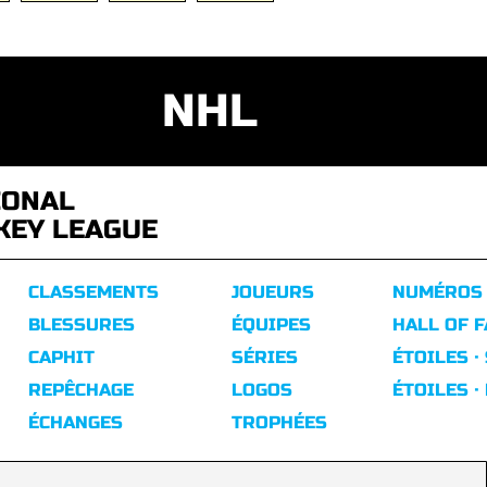
NHL
IONAL
KEY LEAGUE
CLASSEMENTS
JOUEURS
NUMÉROS
BLESSURES
ÉQUIPES
HALL OF 
CAPHIT
SÉRIES
ÉTOILES ·
REPÊCHAGE
LOGOS
ÉTOILES ·
ÉCHANGES
TROPHÉES