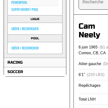
POWERPOOL
SUPER HOCKEY POOL
LIGUE
Cam
CRÉER / RECHERCHER
Neely
POOL
6 juin 1965
(61 
CRÉER / RECHERCHER
Comox, CB, CA
RACING
Ailier gauche
(Dr
SOCCER
6'1"
(220 LBS)
Repêchages
Total LNH