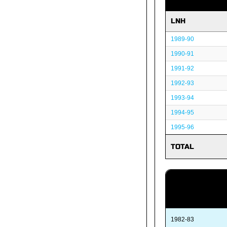
LNH
1989-90
1990-91
1991-92
1992-93
1993-94
1994-95
1995-96
TOTAL
1982-83