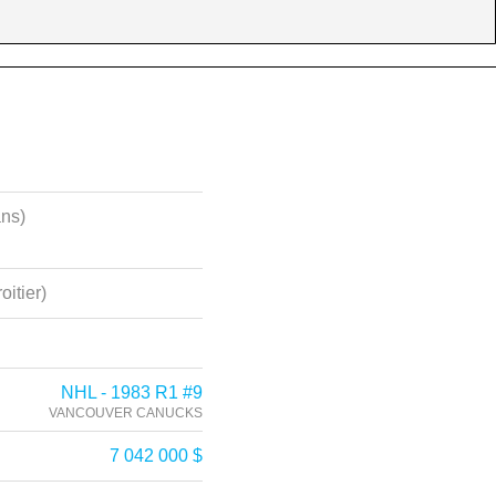
ans)
oitier)
NHL - 1983 R1 #9
VANCOUVER CANUCKS
7 042 000 $