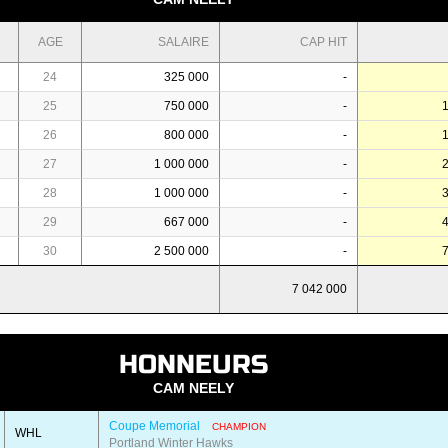
AGE
SALAIRE
CAP HIT
24
325 000
-
25
750 000
-
26
800 000
-
27
1 000 000
-
28
1 000 000
-
29
667 000
-
30
2 500 000
-
7 042 000
HONNEURS
CAM NEELY
Coupe Memorial
CHAMPION
WHL
Portland Winter Hawks