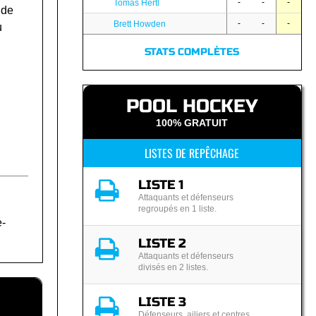
-
-
-
Tomas Hertl
 de
-
-
-
Brett Howden
u
STATS COMPLÈTES
POOL HOCKEY
100% GRATUIT
LISTES DE REPÊCHAGE
LISTE 1
Attaquants et défenseurs
regroupés en 1 liste.
e-
LISTE 2
Attaquants et défenseurs
divisés en 2 listes.
LISTE 3
Défenseurs, ailiers et centres