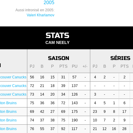
2005
Aussi intronisé en 2005:
Valeri Kharlamov
STATS
CAM NEELY
SAISON
SÉRIES
N
PJ
B
P
PTS
PU
+/-
PJ
B
P
PTS
ncouver Canucks
56
16
15
31
57
-
4
2
-
2
ncouver Canucks
72
21
18
39
137
-
-
-
-
-
ncouver Canucks
73
14
20
34
126
-
3
-
-
-
ton Bruins
75
36
36
72
143
-
4
5
1
6
ton Bruins
69
42
27
69
175
-
23
9
8
17
ton Bruins
74
37
38
75
190
-
10
7
2
9
ton Bruins
76
55
37
92
117
-
21
12
16
28