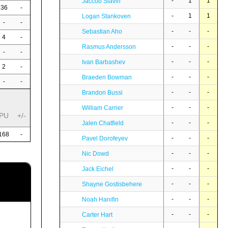
-
1
1
Jaccob Slavin
36
-
-
1
1
Logan Stankoven
-
-
-
-
-
Sebastian Aho
4
-
-
-
-
Rasmus Andersson
-
-
-
-
-
Ivan Barbashev
2
-
-
-
-
Braeden Bowman
-
-
-
-
-
Brandon Bussi
-
-
-
William Carrier
PU
+/-
-
-
-
Jalen Chatfield
168
-
-
-
-
Pavel Dorofeyev
-
-
-
Nic Dowd
-
-
-
Jack Eichel
-
-
-
Shayne Gostisbehere
-
-
-
Noah Hanifin
-
-
-
Carter Hart