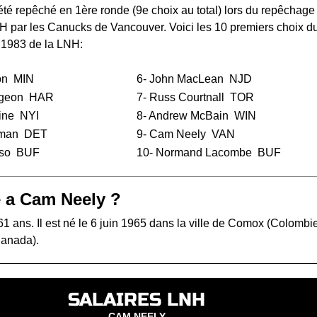
té repêché en 1ère ronde (9e choix au total) lors du
repêchage
NH
par les Canucks de Vancouver. Voici les 10 premiers choix d
 1983 de la LNH:
on
MIN
6-
John MacLean
NJD
rgeon
HAR
7-
Russ Courtnall
TOR
ine
NYI
8-
Andrew McBain
WIN
rman
DET
9- Cam Neely
VAN
so
BUF
10-
Normand Lacombe
BUF
 a Cam Neely ?
 ans. Il est né le 6 juin 1965 dans la ville de Comox (Colombi
Canada).
SALAIRES LNH
CAM NEELY