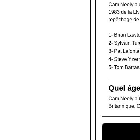
Cam Neely a é
1983 de la L
repêchage de
1-
Brian Lawt
2-
Sylvain Tu
3-
Pat Lafonta
4-
Steve Yze
5-
Tom Barras
Quel âge
Cam Neely a 61
Britannique, 