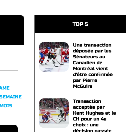
TOP 5
Une transaction
déposée par les
Sénateurs au
Canadien de
Montréal vient
d'être confirmée
par Pierre
McGuire
FAME
 SEMAINE
Transaction
 MOIS
acceptée par
Kent Hughes et le
CH pour un 4e
choix : une
décision passée