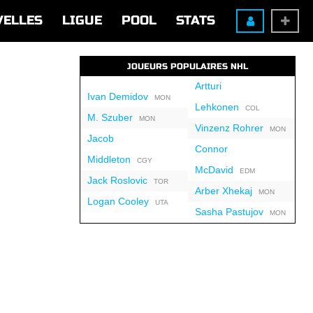
VELLES
LIGUE
POOL
STATS
JOUEURS POPULAIRES NHL
Artturi
Ivan Demidov
MON
Lehkonen
COL
M. Szuber
MON
Vinzenz Rohrer
MON
Jacob
Connor
Middleton
CGY
McDavid
EDM
Jack Roslovic
TOR
Arber Xhekaj
MON
Logan Cooley
UTA
Sasha Pastujov
MON