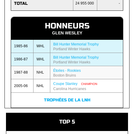
TOTAL
24 955 000
-
HONNEURS
GLEN WESLEY
Bill Hunter Memorial Trophy
1985-86
WHL
Portland Winter Hawks
Bill Hunter Memorial Trophy
1986-87
WHL
Portland Winter Hawks
Étoiles - Rookies
1987-88
NHL
Boston Bruins
Coupe Stanley
CHAMPION
2005-06
NHL
Carolina Hurricanes
TROPHÉES DE LA LNH
TOP 5