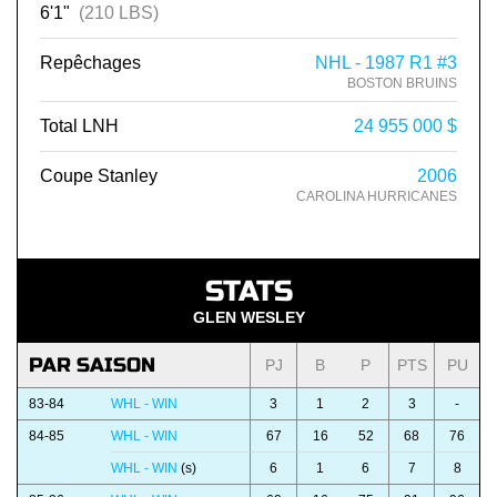
6'1"
(210 LBS)
Repêchages
NHL - 1987 R1 #3
BOSTON BRUINS
Total LNH
24 955 000 $
Coupe Stanley
2006
CAROLINA HURRICANES
STATS
GLEN WESLEY
PAR SAISON
PJ
B
P
PTS
PU
83-84
WHL - WIN
3
1
2
3
-
84-85
WHL - WIN
67
16
52
68
76
WHL - WIN
(s)
6
1
6
7
8