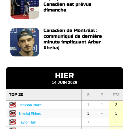
Canadien est prévue
dimanche
Canadien de Montréal :
communiqué de dernière
minute impliquant Arber
Xhekaj
HIER
14 JUIN 2026
TOP 20
B
P
PTS
1
1
2
Jackson Blake
1
-
1
Nikolaj Ehlers
1
-
1
Taylor Hall