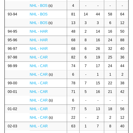
NHL - BOS
(s)
4
-
-
-
-
93-94
NHL - BOS
81
14
44
58
64
NHL - BOS
(s)
13
3
3
6
12
94-95
NHL - HAR
48
2
14
16
50
95-96
NHL - HAR
68
8
16
24
88
96-97
NHL - HAR
68
6
26
32
40
97-98
NHL - CAR
82
6
19
25
36
98-99
NHL - CAR
74
7
17
24
44
NHL - CAR
(s)
6
-
1
1
2
99-00
NHL - CAR
78
7
15
22
38
00-01
NHL - CAR
71
5
16
21
42
NHL - CAR
(s)
6
-
-
-
-
01-02
NHL - CAR
77
5
13
18
56
NHL - CAR
(s)
22
-
2
2
12
02-03
NHL - CAR
63
1
7
8
40