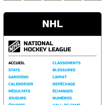
NHL
NATIONAL
HOCKEY LEAGUE
ACCUEIL
CLASSEMENTS
STATS
BLESSURES
GARDIENS
CAPHIT
CALENDRIER
REPÊCHAGE
RÉSULTATS
ÉCHANGES
JOUEURS
NUMÉROS