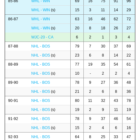
85-86
WHL - WIN
69
16
75
91
96
WHL - WIN
(s)
15
3
11
14
29
86-87
WHL - WIN
63
16
46
62
72
WHL - WIN
(s)
20
8
18
26
27
WJC-20 - CA
6
2
1
3
4
87-88
NHL - BOS
79
7
30
37
69
NHL - BOS
(s)
23
6
8
14
22
88-89
NHL - BOS
77
19
35
54
61
NHL - BOS
(s)
10
-
2
2
4
89-90
NHL - BOS
78
9
27
36
48
NHL - BOS
(s)
21
2
6
8
36
90-91
NHL - BOS
80
11
32
43
78
NHL - BOS
(s)
19
2
9
11
19
91-92
NHL - BOS
78
9
37
46
54
NHL - BOS
(s)
15
2
4
6
16
92-93
NHL - BOS
64
8
25
33
47