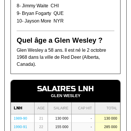
8-
Jimmy Waite
CHI
9-
Bryan Fogarty
QUE
10-
Jayson More
NYR
Quel âge a Glen Wesley ?
Glen Wesley a 58 ans. Il est né le 2 octobre
1968 dans la ville de Red Deer (Alberta,
Canada).
SALAIRES LNH
GLEN WESLEY
LNH
AGE
SALAIRE
CAP HIT
TOTAL
1989-90
21
130 000
-
130 000
1990-91
22
155 000
-
285 000