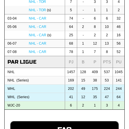
NHL - TOR
7
-
3
3
4
NHL - TOR
(s)
5
-
1
1
2
03-04
NHL - CAR
74
-
6
6
32
05-06
NHL - CAR
64
2
8
10
46
NHL - CAR
(s)
25
-
2
2
16
06-07
NHL - CAR
68
1
12
13
56
07-08
NHL - CAR
78
1
7
8
52
PAR LIGUE
PJ
B
P
PTS
PU
NHL
1457
128
409
537
1045
NHL (Series)
169
15
38
53
141
WHL
202
49
175
224
244
WHL (Series)
41
12
35
47
64
WJC-20
6
2
1
3
4