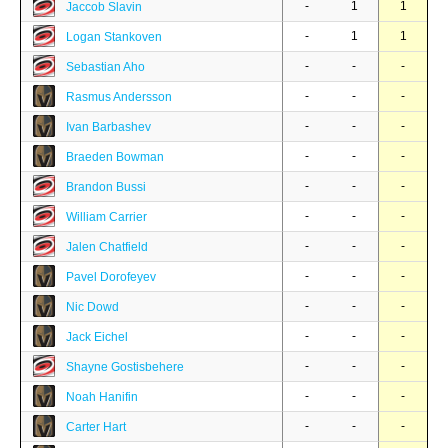
-
1
1
Jaccob Slavin
-
1
1
Logan Stankoven
-
-
-
Sebastian Aho
-
-
-
Rasmus Andersson
-
-
-
Ivan Barbashev
-
-
-
Braeden Bowman
-
-
-
Brandon Bussi
-
-
-
William Carrier
-
-
-
Jalen Chatfield
-
-
-
Pavel Dorofeyev
-
-
-
Nic Dowd
-
-
-
Jack Eichel
-
-
-
Shayne Gostisbehere
-
-
-
Noah Hanifin
-
-
-
Carter Hart