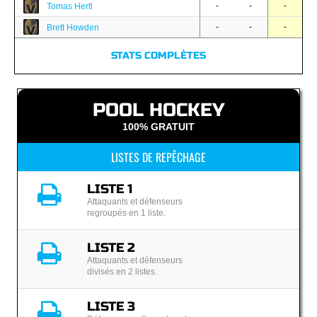
-
-
-
Tomas Hertl
-
-
-
Brett Howden
STATS COMPLÈTES
POOL HOCKEY
100% GRATUIT
LISTES DE REPÊCHAGE
LISTE 1
Attaquants et défenseurs
regroupés en 1 liste.
LISTE 2
Attaquants et défenseurs
divisés en 2 listes.
LISTE 3