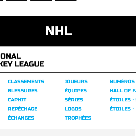
NHL
IONAL
KEY LEAGUE
CLASSEMENTS
JOUEURS
NUMÉROS
BLESSURES
ÉQUIPES
HALL OF 
CAPHIT
SÉRIES
ÉTOILES ·
REPÊCHAGE
LOGOS
ÉTOILES ·
ÉCHANGES
TROPHÉES