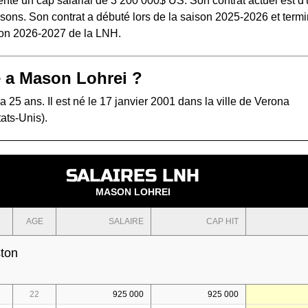
ente un cap salarial de 3 200 000$ US. Son contrat actuel est d
sons. Son contrat a débuté lors de la saison 2025-2026 et term
ison 2026-2027 de la LNH.
 a Mason Lohrei ?
 25 ans. Il est né le 17 janvier 2001 dans la ville de Verona
ats-Unis).
SALAIRES LNH
MASON LOHREI
AGE
SALAIRE
CAP HIT
ston
22
925 000
925 000