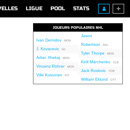
VELLES
LIGUE
POOL
STATS
JOUEURS POPULAIRES NHL
Jason
Ivan Demidov
MON
Robertson
DAL
J. Kovacevic
NJ
Tyler Thorpe
MON
Arber Xhekaj
MON
Kirill Marchenko
CLB
Vinzenz Rohrer
MON
Jack Roslovic
TOR
Ville Koivunen
PIT
William Eklund
OTT