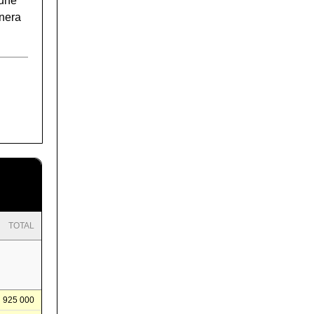
'une
inera
TOTAL
925 000