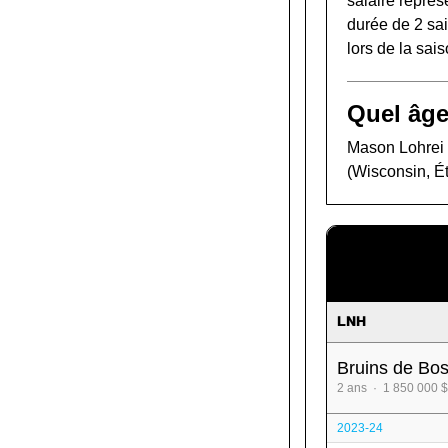
salaire représ
durée de 2 sai
lors de la sa
Quel âge
Mason Lohrei a
(Wisconsin, Ét
LNH
Bruins de Bo
2 ans · 1 850 000 $
2023-24