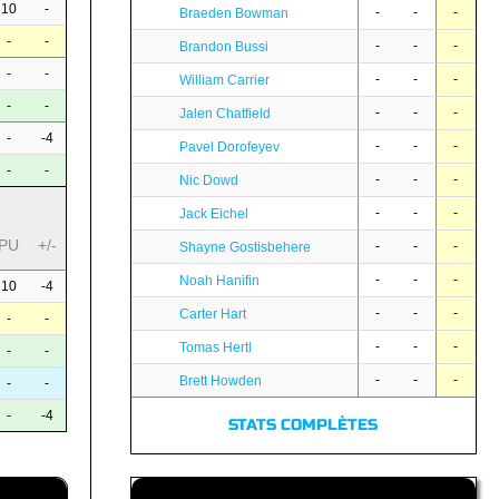
10
-
-
-
-
Braeden Bowman
-
-
-
-
-
Brandon Bussi
-
-
-
-
-
William Carrier
-
-
-
-
-
Jalen Chatfield
-
-4
-
-
-
Pavel Dorofeyev
-
-
-
-
-
Nic Dowd
-
-
-
Jack Eichel
PU
+/-
-
-
-
Shayne Gostisbehere
-
-
-
Noah Hanifin
10
-4
-
-
-
Carter Hart
-
-
-
-
-
Tomas Hertl
-
-
-
-
-
Brett Howden
-
-
-
-4
STATS COMPLÈTES