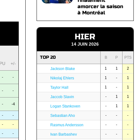
finalement
amorcer la saison
à Montréal
HIER
14 JUIN 2026
TOP 20
B
P
PTS
PU
+/-
1
1
2
Jackson Blake
-
-
1
-
1
Nikolaj Ehlers
1
-
1
Taylor Hall
-
-
-
1
1
Jaccob Slavin
-
-4
-
1
1
Logan Stankoven
-
-
-
-
-
Sebastian Aho
-
-
-
-
-
Rasmus Andersson
-
-
-
-
-
Ivan Barbashev