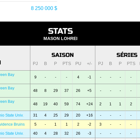
8 250 000 $
STATS
MASON LOHREI
SAISON
SÉRIES
N
PJ
B
P
PTS
PU
+/-
PJ
B
P
PTS
reen Bay
9
-
-
-
4
-1
-
-
-
-
reen Bay
48
8
29
37
26
+5
-
-
-
-
reen Bay
48
19
40
59
74
+24
2
1
1
2
io State Univ.
31
4
25
29
20
+16
-
-
-
-
vidence Bruins
5
-
1
1
2
-2
3
-
-
-
io State Univ.
40
4
28
32
26
-3
-
-
-
-