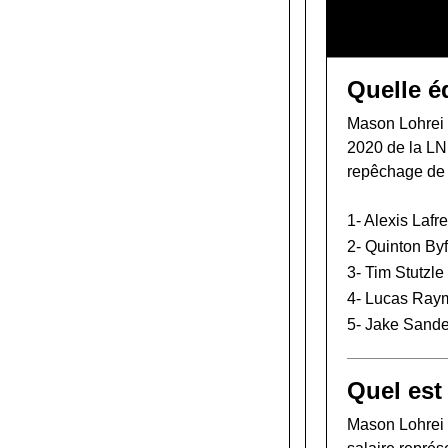
Quelle é
Mason Lohrei a
2020 de la L
repêchage de
1-
Alexis Lafr
2-
Quinton Byf
3-
Tim Stutzle
4-
Lucas Ray
5-
Jake Sande
Quel est
Mason Lohrei 