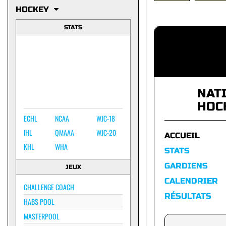
HOCKEY
STATS
NAT
HOC
ECHL
NCAA
WJC-18
IHL
QMAAA
WJC-20
ACCUEIL
KHL
WHA
STATS
GARDIENS
JEUX
CALENDRIER
CHALLENGE COACH
RÉSULTATS
HABS POOL
MASTERPOOL