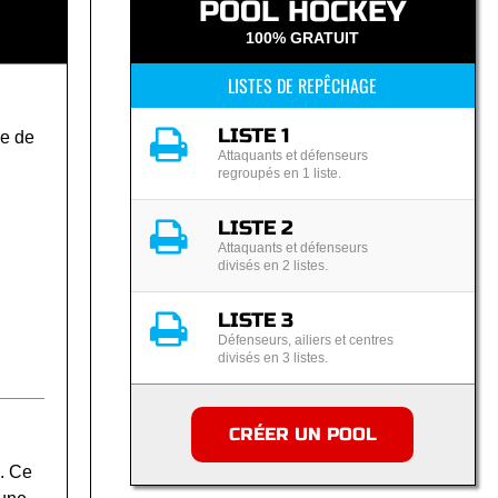
POOL HOCKEY
100% GRATUIT
LISTES DE REPÊCHAGE
LISTE 1
e de
Attaquants et défenseurs
regroupés en 1 liste.
LISTE 2
Attaquants et défenseurs
divisés en 2 listes.
LISTE 3
Défenseurs, ailiers et centres
divisés en 3 listes.
CRÉER UN POOL
. Ce