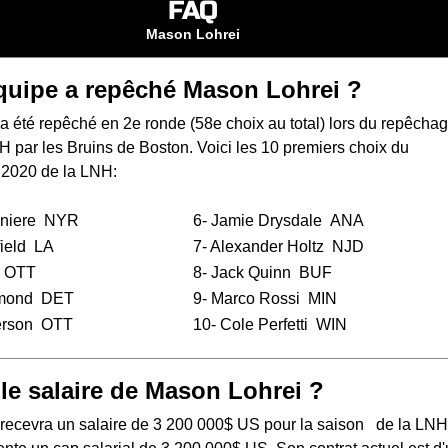
FAQ
Mason Lohrei
quipe a repêché Mason Lohrei ?
 été repêché en 2e ronde (58e choix au total) lors du
repêchag
NH
par les Bruins de Boston. Voici les 10 premiers choix du
 2020 de la LNH:
eniere
NYR
6-
Jamie Drysdale
ANA
ield
LA
7-
Alexander Holtz
NJD
OTT
8-
Jack Quinn
BUF
mond
DET
9-
Marco Rossi
MIN
rson
OTT
10-
Cole Perfetti
WIN
 le salaire de Mason Lohrei ?
recevra un salaire de 3 200 000$ US pour la saison de la LNH