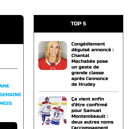
TOP 5
Congédiement
déguisé annoncé :
Chantal
Machabée pose
un geste de
grande classe
après l'annonce
de Hrudey
FAME
 SEMAINE
Ça vient enfin
 MOIS
d'être confirmé
pour Samuel
Montembeault :
deux autres noms
l'accompagnent