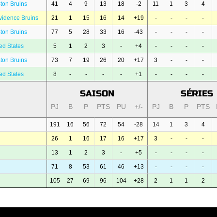
ton Bruins
41
4
9
13
18
-2
11
1
3
4
vidence Bruins
21
1
15
16
14
+19
-
-
-
-
ton Bruins
77
5
28
33
16
-43
-
-
-
-
ed States
5
1
2
3
-
+4
-
-
-
-
ton Bruins
73
7
19
26
20
+17
3
-
-
-
ed States
8
-
-
-
-
+1
-
-
-
-
SAISON
SÉRIES
PJ
B
P
PTS
PU
+/-
PJ
B
P
PTS
191
16
56
72
54
-28
14
1
3
4
26
1
16
17
16
+17
3
-
-
-
13
1
2
3
-
+5
-
-
-
-
71
8
53
61
46
+13
-
-
-
-
105
27
69
96
104
+28
2
1
1
2