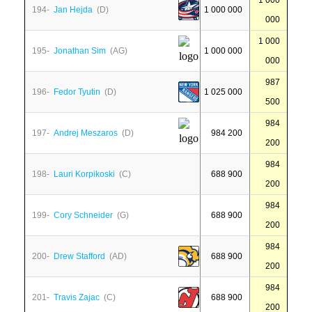
1 000
194-
Jan Hejda
(D)
1 000 000
000
1 000
195-
Jonathan Sim
(AG)
1 000 000
000
987
196-
Fedor Tyutin
(D)
1 025 000
500
984
197-
Andrej Meszaros
(D)
984 200
200
984
198-
Lauri Korpikoski
(C)
688 900
200
984
199-
Cory Schneider
(G)
688 900
200
984
200-
Drew Stafford
(AD)
688 900
200
984
201-
Travis Zajac
(C)
688 900
200