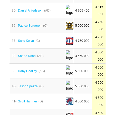
4 816
35-
Daniel Alfredsson
(AD)
4 705 400
951
4 750
36-
Patrice Bergeron
(C)
5 000 000
000
4 750
37-
Saku Koivu
(C)
4 750 000
000
4 550
38-
Shane Doan
(AD)
4 550 000
000
4 500
39-
Dany Heatley
(AG)
5 500 000
000
4 500
40-
Jason Spezza
(C)
5 000 000
000
4 500
41-
Scott Hannan
(D)
4 500 000
000
4 500