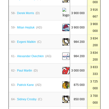
000
3 916
58-
Derek Morris
(D)
3 900 000
667
3 900
59-
Milan Hejduk
(AD)
3 900 000
000
3 834
60-
Evgeni Malkin
(C)
984 200
200
3 834
61-
Alexander Ovechkin
(AG)
984 200
200
3 833
62-
Paul Martin
(D)
3 000 000
333
3 725
63-
Patrick Kane
(AD)
875 000
000
3 700
64-
Sidney Crosby
(C)
850 000
000