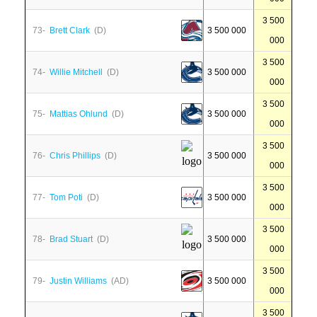
3 500
73-
Brett Clark
(D)
3 500 000
000
3 500
74-
Willie Mitchell
(D)
3 500 000
000
3 500
75-
Mattias Ohlund
(D)
3 500 000
000
3 500
76-
Chris Phillips
(D)
3 500 000
000
3 500
77-
Tom Poti
(D)
3 500 000
000
3 500
78-
Brad Stuart
(D)
3 500 000
000
3 500
79-
Justin Williams
(AD)
3 500 000
000
3 500