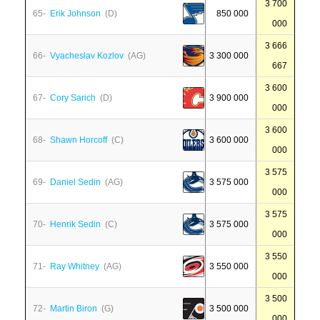
3 700
65-
Erik Johnson
(D)
850 000
000
3 666
66-
Vyacheslav Kozlov
(AG)
3 300 000
667
3 600
67-
Cory Sarich
(D)
3 900 000
000
3 600
68-
Shawn Horcoff
(C)
3 600 000
000
3 575
69-
Daniel Sedin
(AG)
3 575 000
000
3 575
70-
Henrik Sedin
(C)
3 575 000
000
3 550
71-
Ray Whitney
(AG)
3 550 000
000
3 500
72-
Martin Biron
(G)
3 500 000
000