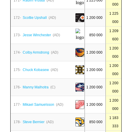
171-
Radim Vrbata
(AD)
1 225 000
000
1 225
172-
Scottie Upshall
(AD)
1 200 000
000
1 209
173-
Jesse Winchester
(AD)
850 000
600
1 200
174-
Colby Armstrong
(AD)
1 200 000
000
1 200
175-
Chuck Kobasew
(AD)
1 200 000
000
1 200
176-
Manny Malhotra
(C)
1 200 000
000
1 200
177-
Mikael Samuelsson
(AD)
1 200 000
000
1 183
178-
Steve Bernier
(AD)
850 000
333