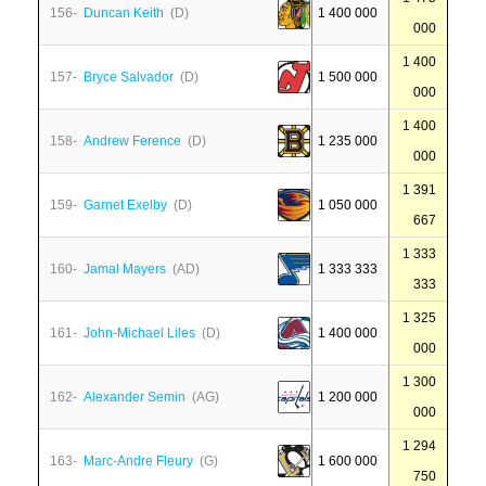
156-
Duncan Keith
(D)
1 400 000
000
1 400
157-
Bryce Salvador
(D)
1 500 000
000
1 400
158-
Andrew Ference
(D)
1 235 000
000
1 391
159-
Garnet Exelby
(D)
1 050 000
667
1 333
160-
Jamal Mayers
(AD)
1 333 333
333
1 325
161-
John-Michael Liles
(D)
1 400 000
000
1 300
162-
Alexander Semin
(AG)
1 200 000
000
1 294
163-
Marc-Andre Fleury
(G)
1 600 000
750