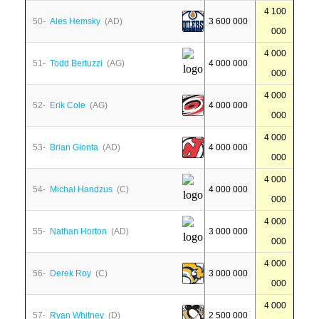
4 100
50-
Ales Hemsky
(AD)
3 600 000
000
4 000
51-
Todd Bertuzzi
(AG)
4 000 000
000
4 000
52-
Erik Cole
(AG)
4 000 000
000
4 000
53-
Brian Gionta
(AD)
4 000 000
000
4 000
54-
Michal Handzus
(C)
4 000 000
000
4 000
55-
Nathan Horton
(AD)
3 000 000
000
4 000
56-
Derek Roy
(C)
3 000 000
000
4 000
57-
Ryan Whitney
(D)
2 500 000