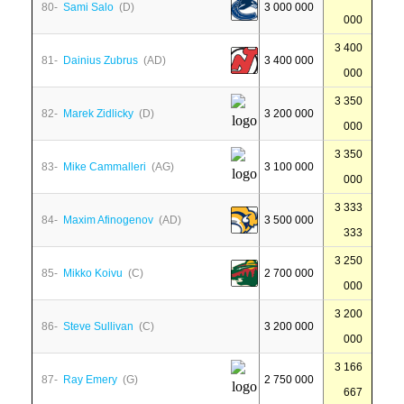
80-
Sami Salo
(D)
3 000 000
000
3 400
81-
Dainius Zubrus
(AD)
3 400 000
000
3 350
82-
Marek Zidlicky
(D)
3 200 000
000
3 350
83-
Mike Cammalleri
(AG)
3 100 000
000
3 333
84-
Maxim Afinogenov
(AD)
3 500 000
333
3 250
85-
Mikko Koivu
(C)
2 700 000
000
3 200
86-
Steve Sullivan
(C)
3 200 000
000
3 166
87-
Ray Emery
(G)
2 750 000
667