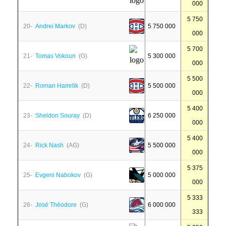
000
5 750
20-
Andrei Markov
(D)
5 750 000
000
5 700
21-
Tomas Vokoun
(G)
5 300 000
000
5 500
22-
Roman Hamrlik
(D)
5 500 000
000
5 400
23-
Sheldon Souray
(D)
6 250 000
000
5 400
24-
Rick Nash
(AG)
5 500 000
000
5 375
25-
Evgeni Nabokov
(G)
5 000 000
000
5 333
26-
José Théodore
(G)
6 000 000
333