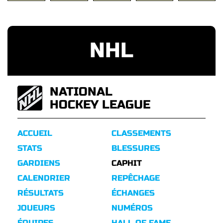
NHL
NATIONAL
HOCKEY LEAGUE
ACCUEIL
CLASSEMENTS
STATS
BLESSURES
GARDIENS
CAPHIT
CALENDRIER
REPÊCHAGE
RÉSULTATS
ÉCHANGES
JOUEURS
NUMÉROS
ÉQUIPES
HALL OF FAME