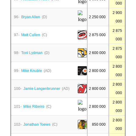
000
2 900
96-
Bryan Allen
(D)
2 250 000
000
2 875
97-
Matt Cullen
(C)
2 875 000
000
2 875
98-
Toni Lydman
(D)
2 600 000
000
2 800
99-
Mike Knuble
(AD)
2 800 000
000
2 800
100-
Jamie Langenbrunner
(AD)
2 800 000
000
2 800
101-
Mike Ribeiro
(C)
2 800 000
000
2 800
102-
Jonathan Toews
(C)
850 000
000