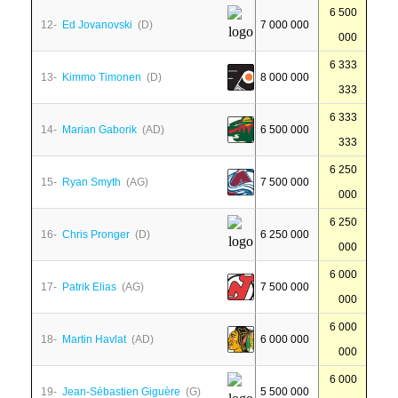
6 500
12-
Ed Jovanovski
(D)
7 000 000
000
6 333
13-
Kimmo Timonen
(D)
8 000 000
333
6 333
14-
Marian Gaborik
(AD)
6 500 000
333
6 250
15-
Ryan Smyth
(AG)
7 500 000
000
6 250
16-
Chris Pronger
(D)
6 250 000
000
6 000
17-
Patrik Elias
(AG)
7 500 000
000
6 000
18-
Martin Havlat
(AD)
6 000 000
000
6 000
19-
Jean-Sébastien Giguère
(G)
5 500 000