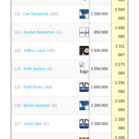
000
2 500
111-
Lee Stempniak
(AD)
1 500 000
000
2 400
112-
Nicklas Backstrom
(C)
850 000
000
2 311
113-
Joffrey Lupul
(AD)
2 535 000
667
2 275
114-
Keith Ballard
(D)
2 050 000
000
2 250
115-
Raffi Torres
(AG)
1 600 000
000
2 200
116-
Barret Jackman
(D)
2 200 000
000
2 200
117-
Jarret Stoll
(C)
2 200 000
000
2 200