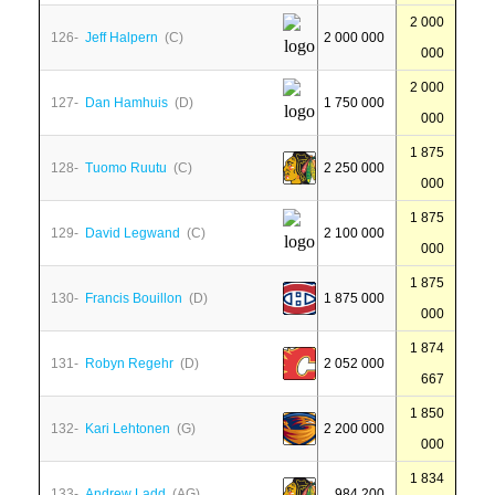
2 000
126-
Jeff Halpern
(C)
2 000 000
000
2 000
127-
Dan Hamhuis
(D)
1 750 000
000
1 875
128-
Tuomo Ruutu
(C)
2 250 000
000
1 875
129-
David Legwand
(C)
2 100 000
000
1 875
130-
Francis Bouillon
(D)
1 875 000
000
1 874
131-
Robyn Regehr
(D)
2 052 000
667
1 850
132-
Kari Lehtonen
(G)
2 200 000
000
1 834
133-
Andrew Ladd
(AG)
984 200