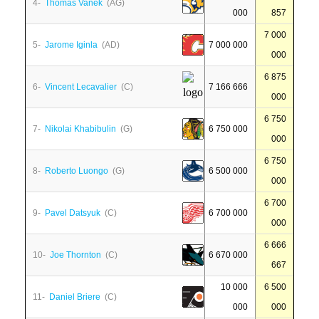
4-
Thomas Vanek
(AG)
000
857
7 000
5-
Jarome Iginla
(AD)
7 000 000
000
6 875
6-
Vincent Lecavalier
(C)
7 166 666
000
6 750
7-
Nikolai Khabibulin
(G)
6 750 000
000
6 750
8-
Roberto Luongo
(G)
6 500 000
000
6 700
9-
Pavel Datsyuk
(C)
6 700 000
000
6 666
10-
Joe Thornton
(C)
6 670 000
667
10 000
6 500
11-
Daniel Briere
(C)
000
000