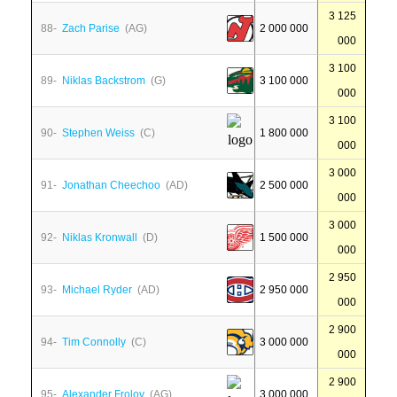
3 125
88-
Zach Parise
(AG)
2 000 000
000
3 100
89-
Niklas Backstrom
(G)
3 100 000
000
3 100
90-
Stephen Weiss
(C)
1 800 000
000
3 000
91-
Jonathan Cheechoo
(AD)
2 500 000
000
3 000
92-
Niklas Kronwall
(D)
1 500 000
000
2 950
93-
Michael Ryder
(AD)
2 950 000
000
2 900
94-
Tim Connolly
(C)
3 000 000
000
2 900
95-
Alexander Frolov
(AG)
3 000 000