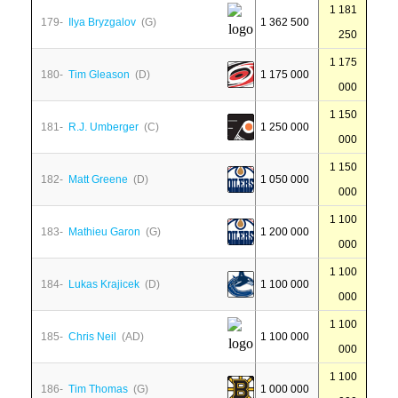
1 181
179-
Ilya Bryzgalov
(G)
1 362 500
250
1 175
180-
Tim Gleason
(D)
1 175 000
000
1 150
181-
R.J. Umberger
(C)
1 250 000
000
1 150
182-
Matt Greene
(D)
1 050 000
000
1 100
183-
Mathieu Garon
(G)
1 200 000
000
1 100
184-
Lukas Krajicek
(D)
1 100 000
000
1 100
185-
Chris Neil
(AD)
1 100 000
000
1 100
186-
Tim Thomas
(G)
1 000 000