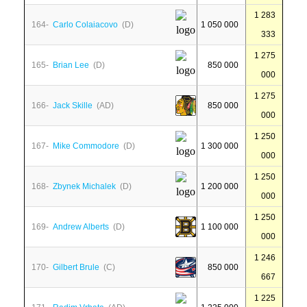
1 283
164-
Carlo Colaiacovo
(D)
1 050 000
333
1 275
165-
Brian Lee
(D)
850 000
000
1 275
166-
Jack Skille
(AD)
850 000
000
1 250
167-
Mike Commodore
(D)
1 300 000
000
1 250
168-
Zbynek Michalek
(D)
1 200 000
000
1 250
169-
Andrew Alberts
(D)
1 100 000
000
1 246
170-
Gilbert Brule
(C)
850 000
667
1 225