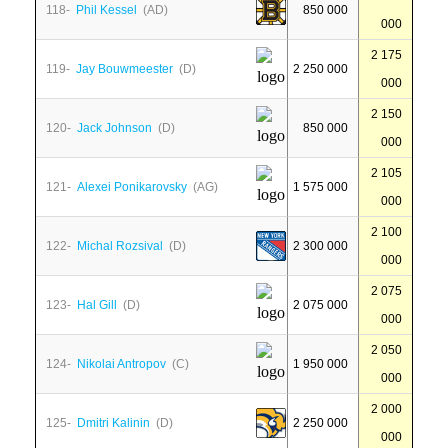
118-
Phil Kessel
(AD)
850 000
000
2 175
119-
Jay Bouwmeester
(D)
2 250 000
000
2 150
120-
Jack Johnson
(D)
850 000
000
2 105
121-
Alexei Ponikarovsky
(AG)
1 575 000
000
2 100
122-
Michal Rozsival
(D)
2 300 000
000
2 075
123-
Hal Gill
(D)
2 075 000
000
2 050
124-
Nikolai Antropov
(C)
1 950 000
000
2 000
125-
Dmitri Kalinin
(D)
2 250 000
000