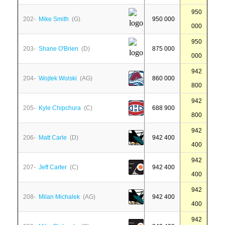
950
202-
Mike Smith
(G)
950 000
000
950
203-
Shane O'Brien
(D)
875 000
000
942
204-
Wojtek Wolski
(AG)
860 000
800
942
205-
Kyle Chipchura
(C)
688 900
800
942
206-
Matt Carle
(D)
942 400
400
942
207-
Jeff Carter
(C)
942 400
400
942
208-
Milan Michalek
(AG)
942 400
400
942