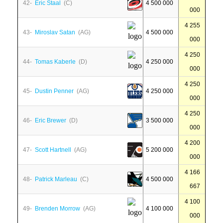
42-
Eric Staal
(C)
4 500 000
000
4 255
43-
Miroslav Satan
(AG)
4 500 000
000
4 250
44-
Tomas Kaberle
(D)
4 250 000
000
4 250
45-
Dustin Penner
(AG)
4 250 000
000
4 250
46-
Eric Brewer
(D)
3 500 000
000
4 200
47-
Scott Hartnell
(AG)
5 200 000
000
4 166
48-
Patrick Marleau
(C)
4 500 000
667
4 100
49-
Brenden Morrow
(AG)
4 100 000
000