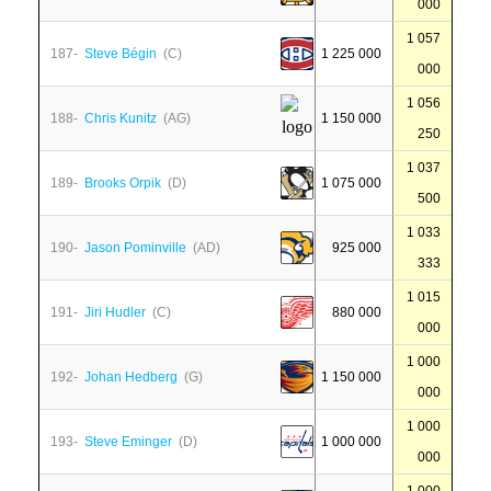
000
1 057
187-
Steve Bégin
(C)
1 225 000
000
1 056
188-
Chris Kunitz
(AG)
1 150 000
250
1 037
189-
Brooks Orpik
(D)
1 075 000
500
1 033
190-
Jason Pominville
(AD)
925 000
333
1 015
191-
Jiri Hudler
(C)
880 000
000
1 000
192-
Johan Hedberg
(G)
1 150 000
000
1 000
193-
Steve Eminger
(D)
1 000 000
000