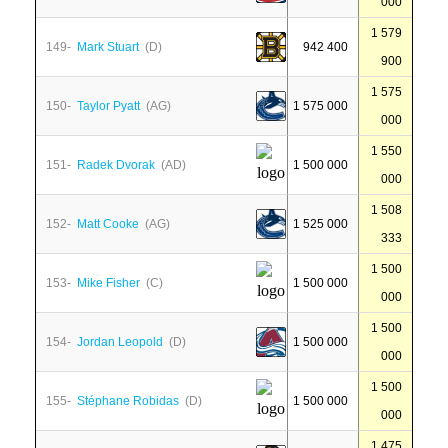
000
1 579
149-
Mark Stuart
(D)
942 400
900
1 575
150-
Taylor Pyatt
(AG)
1 575 000
000
1 550
151-
Radek Dvorak
(AD)
1 500 000
000
1 508
152-
Matt Cooke
(AG)
1 525 000
333
1 500
153-
Mike Fisher
(C)
1 500 000
000
1 500
154-
Jordan Leopold
(D)
1 500 000
000
1 500
155-
Stéphane Robidas
(D)
1 500 000
000
1 475