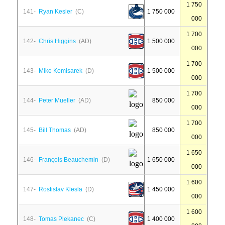
1 750
141-
Ryan Kesler
(C)
1 750 000
000
1 700
142-
Chris Higgins
(AD)
1 500 000
000
1 700
143-
Mike Komisarek
(D)
1 500 000
000
1 700
144-
Peter Mueller
(AD)
850 000
000
1 700
145-
Bill Thomas
(AD)
850 000
000
1 650
146-
François Beauchemin
(D)
1 650 000
000
1 600
147-
Rostislav Klesla
(D)
1 450 000
000
1 600
148-
Tomas Plekanec
(C)
1 400 000