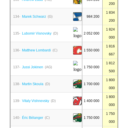
200
1 834
134-
Marek Schwarz
(G)
984 200
200
1 824
135-
Lubomir Visnovsky
(D)
2 052 000
000
1 816
136-
Matthew Lombardi
(C)
1 550 000
667
1 812
137-
Jussi Jokinen
(AG)
1 750 000
500
1 800
138-
Martin Skoula
(D)
1 700 000
000
1 800
139-
Vitaly Vishnevsky
(D)
1 400 000
000
1 750
140-
Éric Bélanger
(C)
1 750 000
000