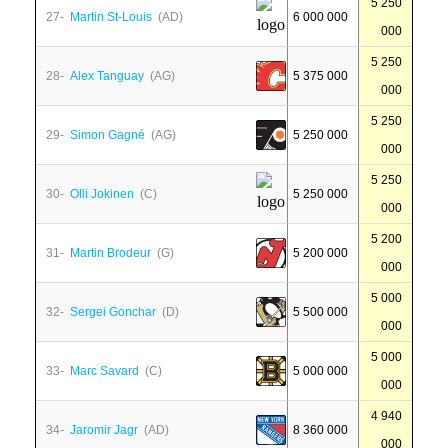
5 250
27-
Martin St-Louis
(AD)
6 000 000
000
5 250
28-
Alex Tanguay
(AG)
5 375 000
000
5 250
29-
Simon Gagné
(AG)
5 250 000
000
5 250
30-
Olli Jokinen
(C)
5 250 000
000
5 200
31-
Martin Brodeur
(G)
5 200 000
000
5 000
32-
Sergei Gonchar
(D)
5 500 000
000
5 000
33-
Marc Savard
(C)
5 000 000
000
4 940
34-
Jaromir Jagr
(AD)
8 360 000
000