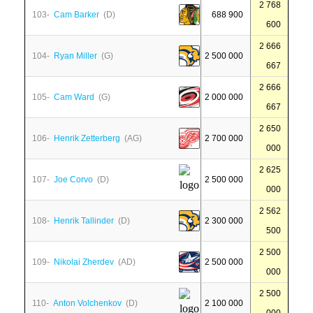
2 768
103-
Cam Barker
(D)
688 900
600
2 666
104-
Ryan Miller
(G)
2 500 000
667
2 666
105-
Cam Ward
(G)
2 000 000
667
2 650
106-
Henrik Zetterberg
(AG)
2 700 000
000
2 625
107-
Joe Corvo
(D)
2 500 000
000
2 562
108-
Henrik Tallinder
(D)
2 300 000
500
2 500
109-
Nikolai Zherdev
(AD)
2 500 000
000
2 500
110-
Anton Volchenkov
(D)
2 100 000