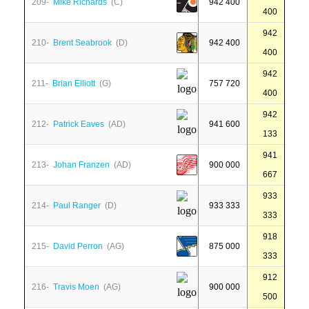
209-
Mike Richards
(C)
942 400
400
942
210-
Brent Seabrook
(D)
942 400
400
942
211-
Brian Elliott
(G)
757 720
400
942
212-
Patrick Eaves
(AD)
941 600
133
941
213-
Johan Franzen
(AD)
900 000
667
933
214-
Paul Ranger
(D)
933 333
333
918
215-
David Perron
(AG)
875 000
333
912
216-
Travis Moen
(AG)
900 000
500