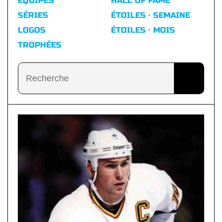
ÉQUIPES
HALL OF FAME
SÉRIES
ÉTOILES · SEMAINE
LOGOS
ÉTOILES · MOIS
TROPHÉES