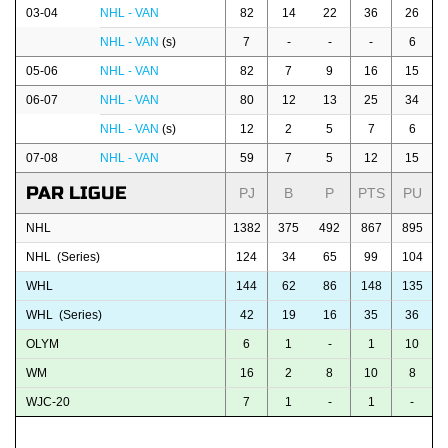
03-04
NHL - VAN
82
14
22
36
26
NHL - VAN
(s)
7
-
-
-
6
05-06
NHL - VAN
82
7
9
16
15
06-07
NHL - VAN
80
12
13
25
34
NHL - VAN
(s)
12
2
5
7
6
07-08
NHL - VAN
59
7
5
12
15
PAR LIGUE
PJ
B
P
PTS
PU
NHL
1382
375
492
867
895
NHL (Series)
124
34
65
99
104
WHL
144
62
86
148
135
WHL (Series)
42
19
16
35
36
OLYM
6
1
-
1
10
WM
16
2
8
10
8
WJC-20
7
1
-
1
-