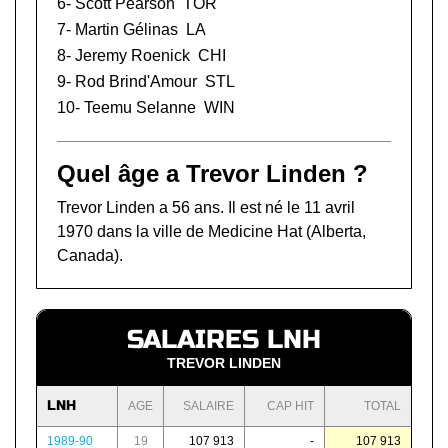
6-
Scott Pearson
TOR
7-
Martin Gélinas
LA
8-
Jeremy Roenick
CHI
9-
Rod Brind'Amour
STL
10-
Teemu Selanne
WIN
Quel âge a Trevor Linden ?
Trevor Linden a 56 ans. Il est né le 11 avril
1970 dans la ville de Medicine Hat (Alberta,
Canada).
SALAIRES LNH
TREVOR LINDEN
LNH
AGE
SALAIRE
CAP HIT
TOTAL
1989-90
19
107 913
-
107 913