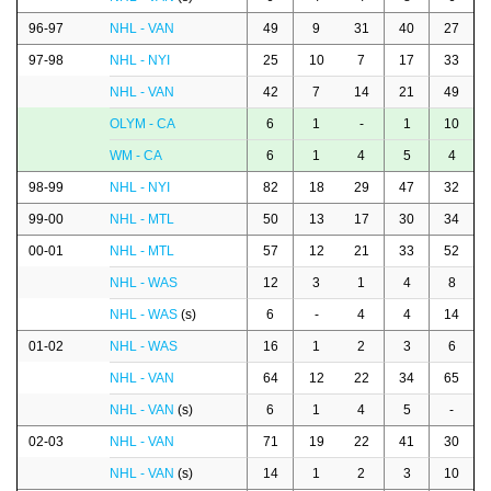
96-97
NHL - VAN
49
9
31
40
27
97-98
NHL - NYI
25
10
7
17
33
NHL - VAN
42
7
14
21
49
OLYM - CA
6
1
-
1
10
WM - CA
6
1
4
5
4
98-99
NHL - NYI
82
18
29
47
32
99-00
NHL - MTL
50
13
17
30
34
00-01
NHL - MTL
57
12
21
33
52
NHL - WAS
12
3
1
4
8
NHL - WAS
(s)
6
-
4
4
14
01-02
NHL - WAS
16
1
2
3
6
NHL - VAN
64
12
22
34
65
NHL - VAN
(s)
6
1
4
5
-
02-03
NHL - VAN
71
19
22
41
30
NHL - VAN
(s)
14
1
2
3
10