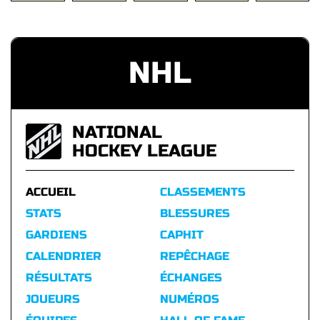
NHL
NATIONAL
HOCKEY LEAGUE
ACCUEIL
CLASSEMENTS
STATS
BLESSURES
GARDIENS
CAPHIT
CALENDRIER
REPÊCHAGE
RÉSULTATS
ÉCHANGES
JOUEURS
NUMÉROS