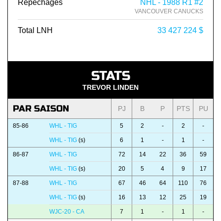
Repêchages
NHL - 1988 R1 #2
VANCOUVER CANUCKS
Total LNH
33 427 224 $
STATS
TREVOR LINDEN
PAR SAISON
PJ
B
P
PTS
PU
85-86
WHL - TIG
5
2
-
2
-
WHL - TIG
(s)
6
1
-
1
-
86-87
WHL - TIG
72
14
22
36
59
WHL - TIG
(s)
20
5
4
9
17
87-88
WHL - TIG
67
46
64
110
76
WHL - TIG
(s)
16
13
12
25
19
WJC-20 - CA
7
1
-
1
-