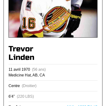
Trevor
Linden
11 avril 1970
(56 ans)
Medicine Hat, AB, CA
Centre
(Droitier)
6'4"
(220 LBS)