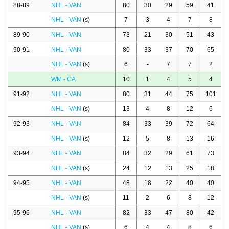
88-89
NHL - VAN
80
30
29
59
41
NHL - VAN
(s)
7
3
4
7
8
89-90
NHL - VAN
73
21
30
51
43
90-91
NHL - VAN
80
33
37
70
65
NHL - VAN
(s)
6
-
7
7
2
WM - CA
10
1
4
5
4
91-92
NHL - VAN
80
31
44
75
101
NHL - VAN
(s)
13
4
8
12
6
92-93
NHL - VAN
84
33
39
72
64
NHL - VAN
(s)
12
5
8
13
16
93-94
NHL - VAN
84
32
29
61
73
NHL - VAN
(s)
24
12
13
25
18
94-95
NHL - VAN
48
18
22
40
40
NHL - VAN
(s)
11
2
6
8
12
95-96
NHL - VAN
82
33
47
80
42
NHL - VAN
(s)
6
4
4
8
6