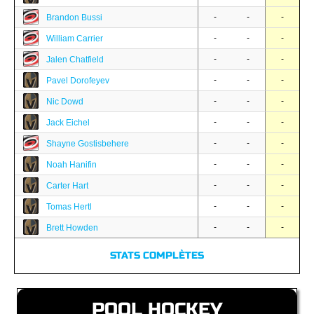
-
-
-
Brandon Bussi
-
-
-
William Carrier
-
-
-
Jalen Chatfield
-
-
-
Pavel Dorofeyev
-
-
-
Nic Dowd
-
-
-
Jack Eichel
-
-
-
Shayne Gostisbehere
-
-
-
Noah Hanifin
-
-
-
Carter Hart
-
-
-
Tomas Hertl
-
-
-
Brett Howden
STATS COMPLÈTES
POOL HOCKEY