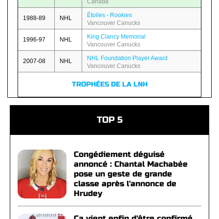
Canada
Étoiles - Rookies
1988-89
NHL
Vancouver Canucks
King Clancy Memorial
1996-97
NHL
Vancouver Canucks
NHL Foundation Player Award
2007-08
NHL
Vancouver Canucks
TROPHÉES DE LA LNH
TOP 5
Congédiement déguisé
annoncé : Chantal Machabée
pose un geste de grande
classe après l'annonce de
Hrudey
Ça vient enfin d'être confirmé