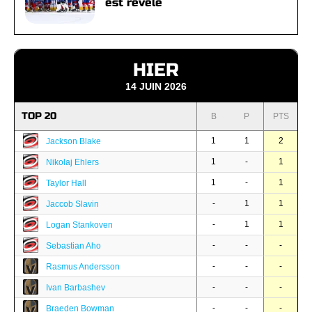
est révélé
HIER
14 JUIN 2026
TOP 20
B
P
PTS
1
1
2
Jackson Blake
1
-
1
Nikolaj Ehlers
1
-
1
Taylor Hall
-
1
1
Jaccob Slavin
-
1
1
Logan Stankoven
-
-
-
Sebastian Aho
-
-
-
Rasmus Andersson
-
-
-
Ivan Barbashev
-
-
-
Braeden Bowman