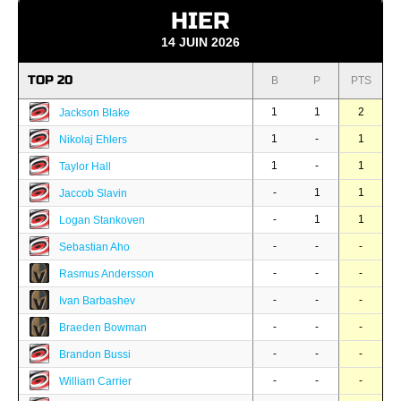
HIER
14 JUIN 2026
TOP 20
B
P
PTS
1
1
2
Jackson Blake
1
-
1
Nikolaj Ehlers
1
-
1
Taylor Hall
-
1
1
Jaccob Slavin
-
1
1
Logan Stankoven
-
-
-
Sebastian Aho
-
-
-
Rasmus Andersson
-
-
-
Ivan Barbashev
-
-
-
Braeden Bowman
-
-
-
Brandon Bussi
-
-
-
William Carrier