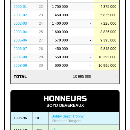
2000-01
22
1 750 000
-
4 375 000
2001-02
23
1 450 000
-
5 825 000
2002-03
24
1 400 000
-
7 225 000
2003-04
25
1 600 000
-
8 825 000
2005-06
27
570 000
-
9 395 000
2006-07
28
450 000
-
9 845 000
2007-08
29
550 000
-
10 395 000
2008-09
30
600 000
-
10 995 000
TOTAL
10 995 000
-
HONNEURS
BOYD DEVEREAUX
Bobby Smith Trophy
1995-96
OHL
Kitchener Rangers
Or