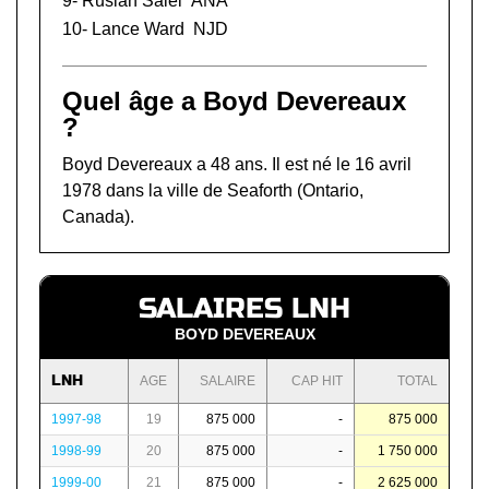
9-
Ruslan Salei
ANA
10-
Lance Ward
NJD
Quel âge a Boyd Devereaux
?
Boyd Devereaux a 48 ans. Il est né le 16 avril
1978 dans la ville de Seaforth (Ontario,
Canada).
SALAIRES LNH
BOYD DEVEREAUX
LNH
AGE
SALAIRE
CAP HIT
TOTAL
1997-98
19
875 000
-
875 000
1998-99
20
875 000
-
1 750 000
1999-00
21
875 000
-
2 625 000