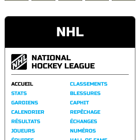
NHL
NATIONAL
HOCKEY LEAGUE
ACCUEIL
CLASSEMENTS
STATS
BLESSURES
GARDIENS
CAPHIT
CALENDRIER
REPÊCHAGE
RÉSULTATS
ÉCHANGES
JOUEURS
NUMÉROS