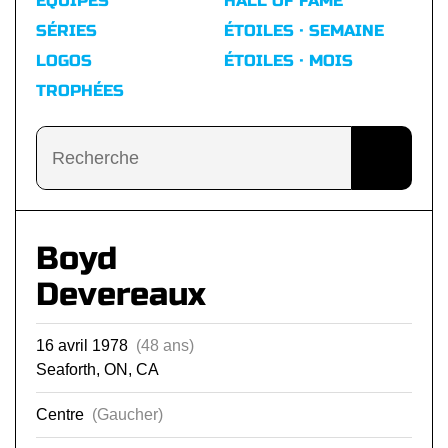
ÉQUIPES
HALL OF FAME
SÉRIES
ÉTOILES · SEMAINE
LOGOS
ÉTOILES · MOIS
TROPHÉES
Boyd
Devereaux
16 avril 1978
(48 ans)
Seaforth, ON, CA
Centre
(Gaucher)