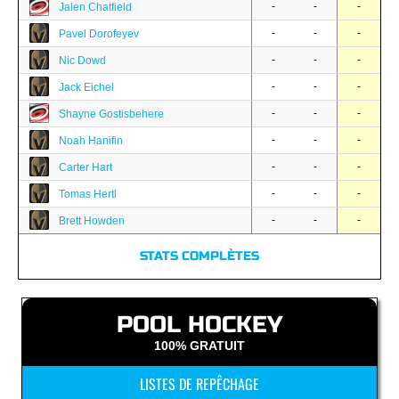
-
-
-
Jalen Chatfield
-
-
-
Pavel Dorofeyev
-
-
-
Nic Dowd
-
-
-
Jack Eichel
-
-
-
Shayne Gostisbehere
-
-
-
Noah Hanifin
-
-
-
Carter Hart
-
-
-
Tomas Hertl
-
-
-
Brett Howden
STATS COMPLÈTES
POOL HOCKEY
100% GRATUIT
LISTES DE REPÊCHAGE