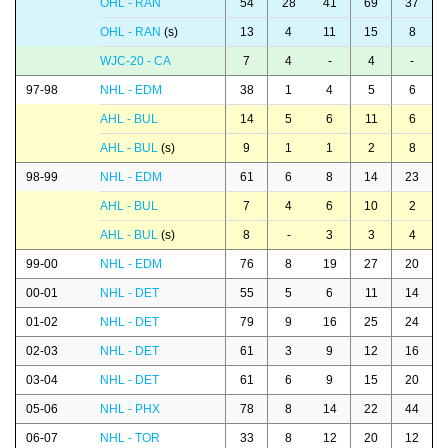
OHL - RAN
54
28
41
69
37
OHL - RAN
(s)
13
4
11
15
8
WJC-20 - CA
7
4
-
4
-
97-98
NHL - EDM
38
1
4
5
6
AHL - BUL
14
5
6
11
6
AHL - BUL
(s)
9
1
1
2
8
98-99
NHL - EDM
61
6
8
14
23
AHL - BUL
7
4
6
10
2
AHL - BUL
(s)
8
-
3
3
4
99-00
NHL - EDM
76
8
19
27
20
00-01
NHL - DET
55
5
6
11
14
01-02
NHL - DET
79
9
16
25
24
02-03
NHL - DET
61
3
9
12
16
03-04
NHL - DET
61
6
9
15
20
05-06
NHL - PHX
78
8
14
22
44
06-07
NHL - TOR
33
8
12
20
12