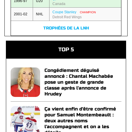
1996-97
U20
Canada
Coupe Stanley
CHAMPION
2001-02
NHL
Detroit Red Wings
TROPHÉES DE LA LNH
TOP 5
Congédiement déguisé
annoncé : Chantal Machabée
pose un geste de grande
classe après l'annonce de
Hrudey
Ça vient enfin d'être confirmé
pour Samuel Montembeault :
deux autres noms
l'accompagnent et on a les