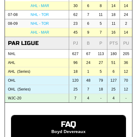
AHL - MAR
30
6
8
14
14
07-08
NHL - TOR
62
7
11
18
24
08-09
NHL - TOR
23
6
5
11
2
AHL - MAR
45
9
7
16
14
PAR LIGUE
PJ
B
P
PTS
PU
NHL
627
67
113
180
205
AHL
96
24
27
51
36
AHL (Series)
18
1
5
6
12
OHL
120
48
79
127
70
OHL (Series)
25
7
18
25
12
WJC-20
7
4
-
4
-
FAQ
Boyd Devereaux