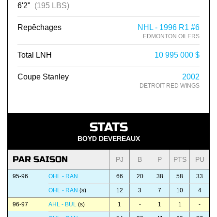
6'2"
(195 LBS)
Repêchages
NHL - 1996 R1 #6
EDMONTON OILERS
Total LNH
10 995 000 $
Coupe Stanley
2002
DETROIT RED WINGS
STATS
BOYD DEVEREAUX
PAR SAISON
PJ
B
P
PTS
PU
95-96
OHL - RAN
66
20
38
58
33
OHL - RAN
(s)
12
3
7
10
4
96-97
AHL - BUL
(s)
1
-
1
1
-