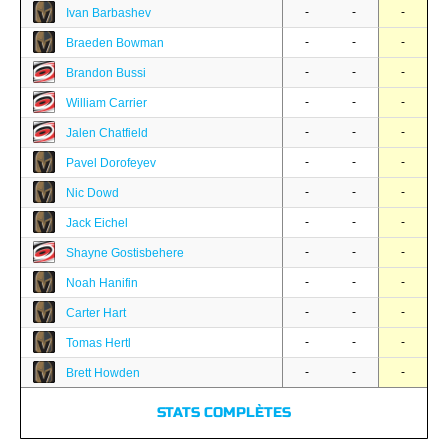
-
-
-
Ivan Barbashev
-
-
-
Braeden Bowman
-
-
-
Brandon Bussi
-
-
-
William Carrier
-
-
-
Jalen Chatfield
-
-
-
Pavel Dorofeyev
-
-
-
Nic Dowd
-
-
-
Jack Eichel
-
-
-
Shayne Gostisbehere
-
-
-
Noah Hanifin
-
-
-
Carter Hart
-
-
-
Tomas Hertl
-
-
-
Brett Howden
STATS COMPLÈTES