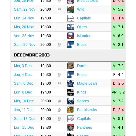
Jeu, 20 Nov
19h30
@
Blue Jackets
D 0·3
Sam, 22 Nov
20h00
@
Wild
V 5·2
Lun, 24 Nov
19h30
Capitals
D 1·4
Mer, 26 Nov
19h30
Oilers
V 7·1
Ven, 28 Nov
19h30
Islanders
V 6·0
Sam, 29 Nov
20h00
@
Blues
V 2·1
DÉCEMBRE 2003
Mer, 3 Dec
19h30
Ducks
V 7·2
Jeu, 4 Dec
19h30
@
Blues
F 4·4
Sam, 6 Dec
19h00
@
Maple Leafs
D 2·5
Lun, 8 Dec
19h30
Kings
VP 3·2
Mer, 10 Dec
20h00
@
Sabres
V 7·2
Jeu, 11 Dec
20h00
@
Blackhawks
D 3·4
Sam, 13 Dec
19h00
@
Capitals
V 5·1
Lun, 15 Dec
19h30
Panthers
V 4·1