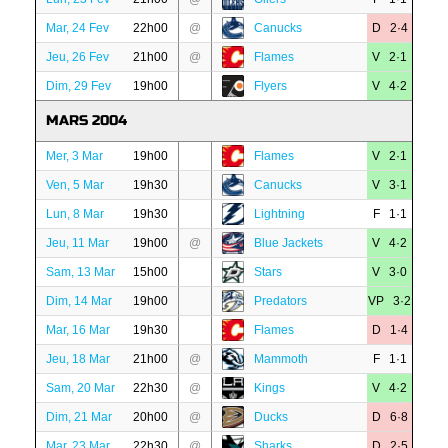
Mar, 24 Fev
22h00
@
Canucks
D 2·4
Jeu, 26 Fev
21h00
@
Flames
V 2·1
Dim, 29 Fev
19h00
Flyers
V 4·2
MARS 2004
Mer, 3 Mar
19h00
Flames
V 2·1
Ven, 5 Mar
19h30
Canucks
V 3·1
Lun, 8 Mar
19h30
Lightning
F 1·1
Jeu, 11 Mar
19h00
@
Blue Jackets
V 4·2
Sam, 13 Mar
15h00
Stars
V 3·0
Dim, 14 Mar
19h00
Predators
VP 3·2
Mar, 16 Mar
19h30
Flames
D 1·4
Jeu, 18 Mar
21h00
@
Mammoth
F 1·1
Sam, 20 Mar
22h30
@
Kings
V 4·2
Dim, 21 Mar
20h00
@
Ducks
D 6·8
Mar, 23 Mar
22h30
@
Sharks
D 2·5