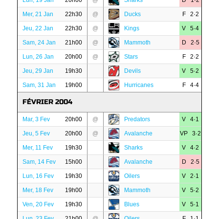
Lun, 19 Jan
20h00
@
Sharks
D 1·2
Mer, 21 Jan
22h30
@
Ducks
F 2·2
Jeu, 22 Jan
22h30
@
Kings
V 5·4
Sam, 24 Jan
21h00
@
Mammoth
D 2·5
Lun, 26 Jan
20h00
@
Stars
F 2·2
Jeu, 29 Jan
19h30
Devils
V 5·2
Sam, 31 Jan
19h00
Hurricanes
F 4·4
FÉVRIER 2004
Mar, 3 Fev
20h00
@
Predators
V 4·1
Jeu, 5 Fev
20h00
@
Avalanche
VP 3·2
Mer, 11 Fev
19h30
Sharks
V 4·2
Sam, 14 Fev
15h00
Avalanche
D 2·5
Lun, 16 Fev
19h30
Oilers
V 2·1
Mer, 18 Fev
19h00
Mammoth
V 5·2
Ven, 20 Fev
19h30
Blues
V 5·1
Lun, 23 Fev
21h00
@
Oilers
F 1·1