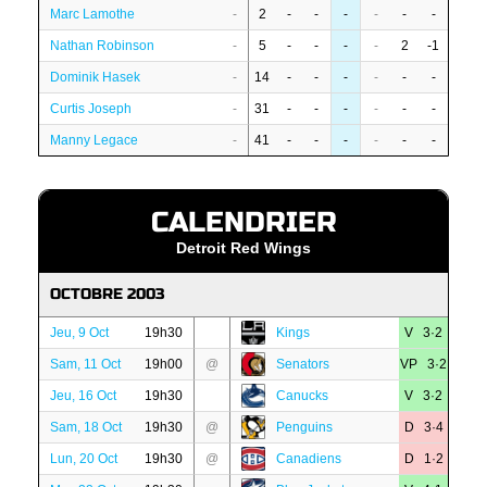
Marc Lamothe
-
2
-
-
-
-
-
-
Nathan Robinson
-
5
-
-
-
-
2
-1
Dominik Hasek
-
14
-
-
-
-
-
-
Curtis Joseph
-
31
-
-
-
-
-
-
Manny Legace
-
41
-
-
-
-
-
-
CALENDRIER
Detroit Red Wings
OCTOBRE 2003
Jeu, 9 Oct
19h30
Kings
V 3·2
Sam, 11 Oct
19h00
@
Senators
VP 3·2
Jeu, 16 Oct
19h30
Canucks
V 3·2
Sam, 18 Oct
19h30
@
Penguins
D 3·4
Lun, 20 Oct
19h30
@
Canadiens
D 1·2