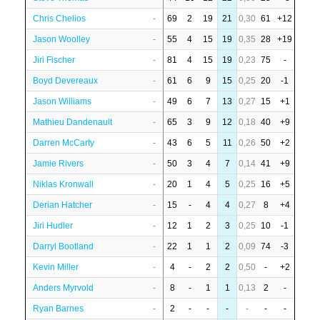
Chris Chelios
-
69
2
19
21
0,30
61
+12
Jason Woolley
-
55
4
15
19
0,35
28
+19
Jiri Fischer
-
81
4
15
19
0,23
75
-
Boyd Devereaux
-
61
6
9
15
0,25
20
-1
Jason Williams
-
49
6
7
13
0,27
15
+1
Mathieu Dandenault
-
65
3
9
12
0,18
40
+9
Darren McCarty
-
43
6
5
11
0,26
50
+2
Jamie Rivers
-
50
3
4
7
0,14
41
+9
Niklas Kronwall
-
20
1
4
5
0,25
16
+5
Derian Hatcher
-
15
-
4
4
0,27
8
+4
Jiri Hudler
-
12
1
2
3
0,25
10
-1
Darryl Bootland
-
22
1
1
2
0,09
74
-3
Kevin Miller
-
4
-
2
2
0,50
-
+2
Anders Myrvold
-
8
-
1
1
0,13
2
-
Ryan Barnes
-
2
-
-
-
-
-
-