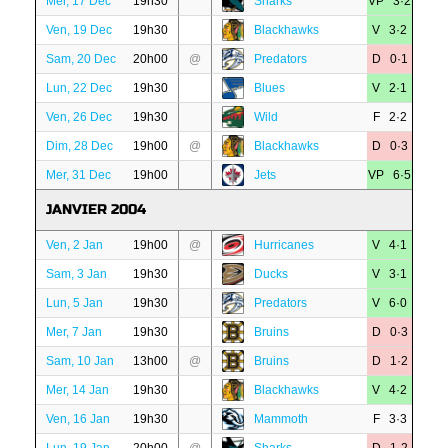
Mer, 17 Dec
19h30
Sharks
VP 3·2
Ven, 19 Dec
19h30
Blackhawks
V 3·2
Sam, 20 Dec
20h00
@
Predators
D 0·1
Lun, 22 Dec
19h30
Blues
V 2·1
Ven, 26 Dec
19h30
Wild
F 2·2
Dim, 28 Dec
19h00
@
Blackhawks
D 0·3
Mer, 31 Dec
19h00
Jets
VP 6·5
JANVIER 2004
Ven, 2 Jan
19h00
@
Hurricanes
V 4·1
Sam, 3 Jan
19h30
Ducks
V 3·1
Lun, 5 Jan
19h30
Predators
V 6·0
Mer, 7 Jan
19h30
Bruins
D 0·3
Sam, 10 Jan
13h00
@
Bruins
D 1·2
Mer, 14 Jan
19h30
Blackhawks
V 4·2
Ven, 16 Jan
19h30
Mammoth
F 3·3