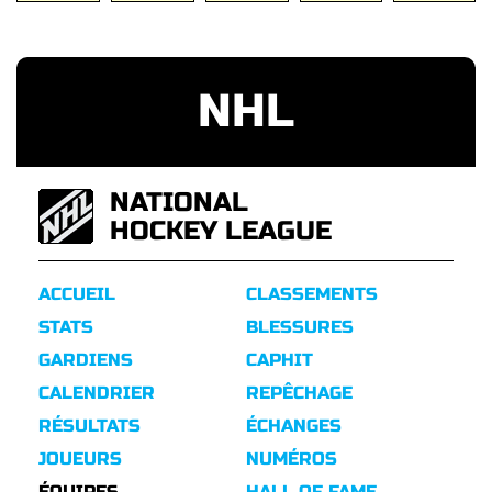
NHL
NATIONAL
HOCKEY LEAGUE
ACCUEIL
CLASSEMENTS
STATS
BLESSURES
GARDIENS
CAPHIT
CALENDRIER
REPÊCHAGE
RÉSULTATS
ÉCHANGES
JOUEURS
NUMÉROS
ÉQUIPES
HALL OF FAME