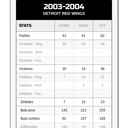
2003-2004
DETROIT RED WINGS
STATS
HOME
AWAY
TOT
Parties
41
41
82
Victoires - Rég.
30
18
48
Victoires - Prol.
-
-
-
Victoires - Fus.
-
-
-
Victoires
30
18
48
Défaites - Rég.
7
14
21
Défaites - Prol.
-
2
2
Défaites - Fus.
-
-
-
Défaites
7
16
23
Buts pour
142
113
255
Buts contres
82
107
189
Différentiel
+60
+6
+66