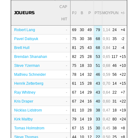
CAP
JOUEURS
PJ
B
P
PTS
MOY
PUN
+/-
HIT
Robert Lang
-
69
30
49
79
1,14
24
+4
Pavel Datsyuk
-
75
30
38
68
0,91
35
-2
Brett Hull
-
81
25
43
68
0,84
12
-4
Brendan Shanahan
-
82
25
28
53
0,65
117
+15
Steve Yzerman
-
75
18
33
51
0,68
46
+10
Mathieu Schneider
-
78
14
32
46
0,59
56
+22
Henrik Zetterberg
-
61
15
28
43
0,70
14
+15
Ray Whitney
-
67
14
29
43
0,64
22
+7
Kris Draper
-
67
24
16
40
0,60
31
+22
Nicklas Lidstrom
-
81
10
28
38
0,47
18
+19
Kirk Maltby
-
79
14
19
33
0,42
80
+24
Tomas Holmstrom
-
67
15
15
30
0,45
38
+8
Steve Thomas
-
44
10
12
22
0,50
25
+8