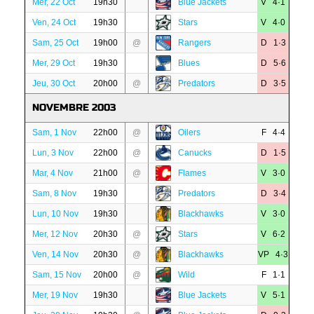
Mer, 22 Oct
19h30
Blue Jackets
V 4·1
Ven, 24 Oct
19h30
Stars
V 4·0
Sam, 25 Oct
19h00
@
Rangers
D 1·3
Mer, 29 Oct
19h30
Blues
D 5·6
Jeu, 30 Oct
20h00
@
Predators
D 3·5
NOVEMBRE 2003
Sam, 1 Nov
22h00
@
Oilers
F 4·4
Lun, 3 Nov
22h00
@
Canucks
D 1·5
Mar, 4 Nov
21h00
@
Flames
V 3·0
Sam, 8 Nov
19h30
Predators
D 3·4
Lun, 10 Nov
19h30
Blackhawks
V 3·0
Mer, 12 Nov
20h30
@
Stars
V 6·2
Ven, 14 Nov
20h30
@
Blackhawks
VP 4·3
Sam, 15 Nov
20h00
@
Wild
F 1·1
Mer, 19 Nov
19h30
Blue Jackets
V 5·1