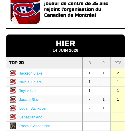
joueur de centre de 25 ans
rejoint l'organisation du
Canadien de Montréal
HIER
14 JUIN 2026
TOP 20
B
P
PTS
1
1
2
Jackson Blake
1
-
1
Nikolaj Ehlers
1
-
1
Taylor Hall
-
1
1
Jaccob Slavin
-
1
1
Logan Stankoven
-
-
-
Sebastian Aho
-
-
-
Rasmus Andersson