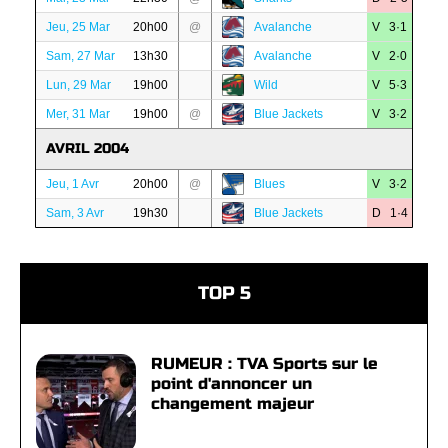
Jeu, 25 Mar
20h00
@
Avalanche
V 3·1
Sam, 27 Mar
13h30
Avalanche
V 2·0
Lun, 29 Mar
19h00
Wild
V 5·3
Mer, 31 Mar
19h00
@
Blue Jackets
V 3·2
AVRIL 2004
Jeu, 1 Avr
20h00
@
Blues
V 3·2
Sam, 3 Avr
19h30
Blue Jackets
D 1·4
TOP 5
RUMEUR : TVA Sports sur le
point d'annoncer un
changement majeur