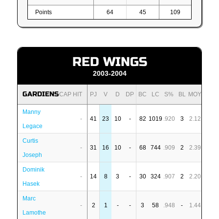
Points
64
45
109
RED WINGS
2003-2004
GARDIENS
CAP HIT
PJ
V
D
DP
BC
LC
S%
BL
MOY
Manny
-
41
23
10
-
82
1019
.920
3
2.12
Legace
Curtis
-
31
16
10
-
68
744
.909
2
2.39
Joseph
Dominik
-
14
8
3
-
30
324
.907
2
2.20
Hasek
Marc
-
2
1
-
-
3
58
.948
-
1.44
Lamothe