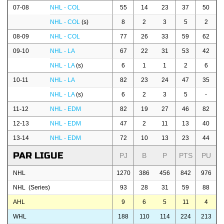
07-08
NHL - COL
55
14
23
37
50
NHL - COL
(s)
8
2
3
5
2
08-09
NHL - COL
77
26
33
59
62
09-10
NHL - LA
67
22
31
53
42
NHL - LA
(s)
6
1
1
2
6
10-11
NHL - LA
82
23
24
47
35
NHL - LA
(s)
6
2
3
5
-
11-12
NHL - EDM
82
19
27
46
82
12-13
NHL - EDM
47
2
11
13
40
13-14
NHL - EDM
72
10
13
23
44
PAR LIGUE
PJ
B
P
PTS
PU
NHL
1270
386
456
842
976
NHL (Series)
93
28
31
59
88
AHL
9
6
5
11
4
WHL
188
110
114
224
213