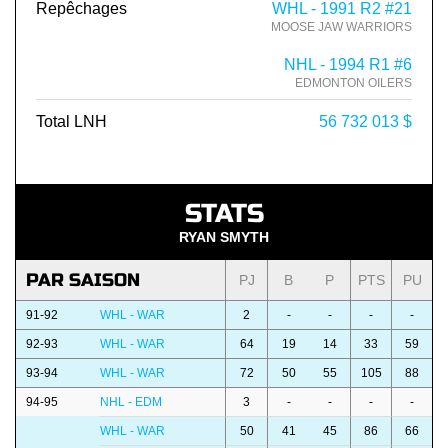
Repêchages
WHL - 1991 R2 #21
MOOSE JAW WARRIORS
NHL - 1994 R1 #6
EDMONTON OILERS
Total LNH
56 732 013 $
STATS
RYAN SMYTH
PAR SAISON
PJ
B
P
PTS
PU
91-92
WHL - WAR
2
-
-
-
-
92-93
WHL - WAR
64
19
14
33
59
93-94
WHL - WAR
72
50
55
105
88
94-95
NHL - EDM
3
-
-
-
-
WHL - WAR
50
41
45
86
66