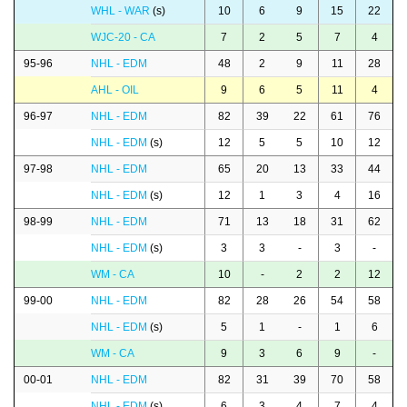
WHL - WAR
(s)
10
6
9
15
22
WJC-20 - CA
7
2
5
7
4
95-96
NHL - EDM
48
2
9
11
28
AHL - OIL
9
6
5
11
4
96-97
NHL - EDM
82
39
22
61
76
NHL - EDM
(s)
12
5
5
10
12
97-98
NHL - EDM
65
20
13
33
44
NHL - EDM
(s)
12
1
3
4
16
98-99
NHL - EDM
71
13
18
31
62
NHL - EDM
(s)
3
3
-
3
-
WM - CA
10
-
2
2
12
99-00
NHL - EDM
82
28
26
54
58
NHL - EDM
(s)
5
1
-
1
6
WM - CA
9
3
6
9
-
00-01
NHL - EDM
82
31
39
70
58
NHL - EDM
(s)
6
3
4
7
4