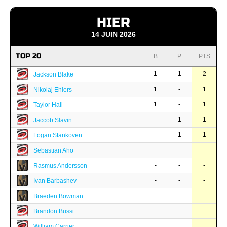
HIER
14 JUIN 2026
TOP 20
B
P
PTS
1
1
2
Jackson Blake
1
-
1
Nikolaj Ehlers
1
-
1
Taylor Hall
-
1
1
Jaccob Slavin
-
1
1
Logan Stankoven
-
-
-
Sebastian Aho
-
-
-
Rasmus Andersson
-
-
-
Ivan Barbashev
-
-
-
Braeden Bowman
-
-
-
Brandon Bussi
-
-
-
William Carrier