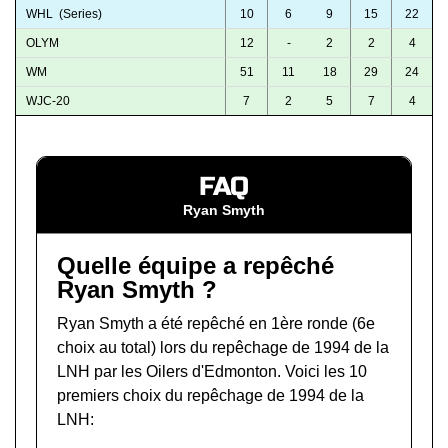
WHL (Series)
10
6
9
15
22
OLYM
12
-
2
2
4
WM
51
11
18
29
24
WJC-20
7
2
5
7
4
FAQ
Ryan Smyth
Quelle équipe a repêché
Ryan Smyth ?
Ryan Smyth a été repêché en 1ère ronde (6e
choix au total) lors du
repêchage de 1994 de la
LNH
par les Oilers d'Edmonton. Voici les 10
premiers choix du repêchage de 1994 de la
LNH: