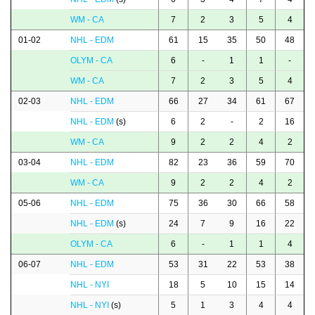
WM - CA
7
2
3
5
4
01-02
NHL - EDM
61
15
35
50
48
OLYM - CA
6
-
1
1
-
WM - CA
7
2
3
5
4
02-03
NHL - EDM
66
27
34
61
67
NHL - EDM
(s)
6
2
-
2
16
WM - CA
9
2
2
4
2
03-04
NHL - EDM
82
23
36
59
70
WM - CA
9
2
2
4
2
05-06
NHL - EDM
75
36
30
66
58
NHL - EDM
(s)
24
7
9
16
22
OLYM - CA
6
-
1
1
4
06-07
NHL - EDM
53
31
22
53
38
NHL - NYI
18
5
10
15
14
NHL - NYI
(s)
5
1
3
4
4