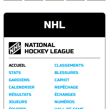
NHL
NATIONAL
HOCKEY LEAGUE
ACCUEIL
CLASSEMENTS
STATS
BLESSURES
GARDIENS
CAPHIT
CALENDRIER
REPÊCHAGE
RÉSULTATS
ÉCHANGES
JOUEURS
NUMÉROS