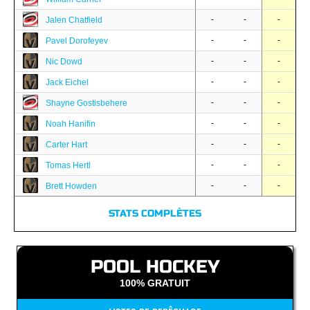
-
-
-
Jalen Chatfield
-
-
-
Pavel Dorofeyev
-
-
-
Nic Dowd
-
-
-
Jack Eichel
-
-
-
Shayne Gostisbehere
-
-
-
Noah Hanifin
-
-
-
Carter Hart
-
-
-
Tomas Hertl
-
-
-
Brett Howden
STATS COMPLÈTES
POOL HOCKEY
100% GRATUIT