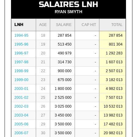
SALAIRES LNH
RYAN SMYTH
LNH
AGE
SALAIRE
CAP HIT
TOTAL
1994-95
18
287 854
-
287 854
1995-96
19
513 450
-
801 304
1996-97
20
490 979
-
1 292 283
1997-98
21
314 730
-
1 607 013
1998-99
22
900 000
-
2 507 013
1999-00
23
675 000
-
3 182 013
2000-01
24
1 800 000
-
4 982 013
2001-02
25
2 525 000
-
7 507 013
2002-03
26
3 025 000
-
10 532 013
2003-04
27
3 450 000
-
13 982 013
2005-06
29
3 500 000
-
17 482 013
2006-07
30
3 500 000
-
20 982 013