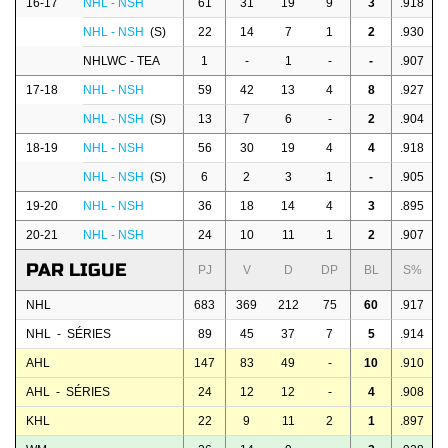
16-17
NHL - NSH
61
31
19
9
3
.918
NHL - NSH
(S)
22
14
7
1
2
.930
NHLWC - TEA
1
-
1
-
-
.907
17-18
NHL - NSH
59
42
13
4
8
.927
NHL - NSH
(S)
13
7
6
-
2
.904
18-19
NHL - NSH
56
30
19
4
4
.918
NHL - NSH
(S)
6
2
3
1
-
.905
19-20
NHL - NSH
36
18
14
4
3
.895
20-21
NHL - NSH
24
10
11
1
2
.907
PAR LIGUE
PJ
V
D
DP
BL
S%
NHL
683
369
212
75
60
.917
NHL - SÉRIES
89
45
37
7
5
.914
AHL
147
83
49
-
10
.910
AHL - SÉRIES
24
12
12
-
4
.908
KHL
22
9
11
2
1
.897