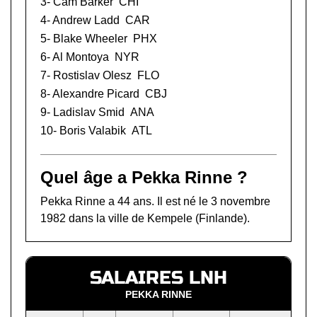
3-
Cam Barker
CHI
4-
Andrew Ladd
CAR
5-
Blake Wheeler
PHX
6-
Al Montoya
NYR
7-
Rostislav Olesz
FLO
8-
Alexandre Picard
CBJ
9-
Ladislav Smid
ANA
10-
Boris Valabik
ATL
Quel âge a Pekka Rinne ?
Pekka Rinne a 44 ans. Il est né le 3 novembre
1982 dans la ville de Kempele (Finlande).
SALAIRES LNH
PEKKA RINNE