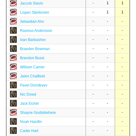
-
1
1
Jaccob Slavin
-
1
1
Logan Stankoven
-
-
-
Sebastian Aho
-
-
-
Rasmus Andersson
-
-
-
Ivan Barbashev
-
-
-
Braeden Bowman
-
-
-
Brandon Bussi
-
-
-
William Carrier
-
-
-
Jalen Chatfield
-
-
-
Pavel Dorofeyev
-
-
-
Nic Dowd
-
-
-
Jack Eichel
-
-
-
Shayne Gostisbehere
-
-
-
Noah Hanifin
-
-
-
Carter Hart