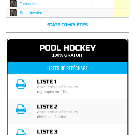
-
-
-
Tomas Hertl
-
-
-
Brett Howden
STATS COMPLÈTES
POOL HOCKEY
100% GRATUIT
LISTES DE REPÊCHAGE
LISTE 1
Attaquants et défenseurs
regroupés en 1 liste.
LISTE 2
Attaquants et défenseurs
divisés en 2 listes.
LISTE 3