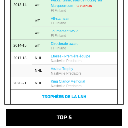
Pekka Rinne, stats de hockey sur
2013-14
wm
Marqueur.com
CHAMPION
FI Finland
All-star team
wm
FI Finland
Tournament MVP
wm
FI Finland
Directorate award
2014-15
wm
FI Finland
Étoiles - Première équipe
2017-18
NHL
Nashville Predators
Vezina Trophy
NHL
Nashville Predators
King Clancy Memorial
2020-21
NHL
Nashville Predators
TROPHÉES DE LA LNH
TOP 5