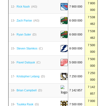
7 800
12-
Rick Nash
(AG)
7 900 000
000
7 538
13-
Zach Parise
(AG)
6 000 000
462
7 538
14-
Ryan Suter
(D)
6 000 000
462
7 500
15-
Steven Stamkos
(C)
8 000 000
000
7 500
16-
Pavel Datsyuk
(C)
5 000 000
000
7 250
17-
Kristopher Letang
(D)
7 250 000
000
7 142
18-
Brian Campbell
(D)
7 142 857
857
7 000
19-
Tuukka Rask
(G)
7 500 000