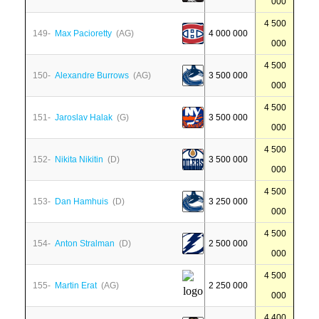
000
4 500
149-
Max Pacioretty
(AG)
4 000 000
000
4 500
150-
Alexandre Burrows
(AG)
3 500 000
000
4 500
151-
Jaroslav Halak
(G)
3 500 000
000
4 500
152-
Nikita Nikitin
(D)
3 500 000
000
4 500
153-
Dan Hamhuis
(D)
3 250 000
000
4 500
154-
Anton Stralman
(D)
2 500 000
000
4 500
155-
Martin Erat
(AG)
2 250 000
000
4 400