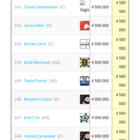
4 500
141-
Tomas Fleischmann
(C)
4 500 000
000
4 500
142-
Jonas Hiller
(G)
4 500 000
000
4 500
143-
Brooks Laich
(C)
4 500 000
000
4 500
144-
Brad Marchand
(AG)
4 500 000
000
4 500
145-
Teddy Purcell
(AD)
4 500 000
000
4 500
146-
Braydon Coburn
(D)
4 000 000
000
4 500
147-
Erik Cole
(AG)
4 000 000
000
4 500
148-
Vincent Lecavalier
(C)
4 000 000