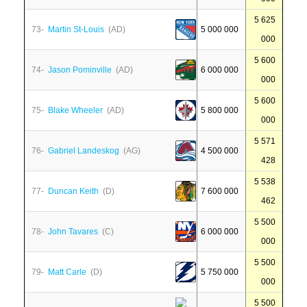
5 625
73-
Martin St-Louis
(AD)
5 000 000
000
5 600
74-
Jason Pominville
(AD)
6 000 000
000
5 600
75-
Blake Wheeler
(AD)
5 800 000
000
5 571
76-
Gabriel Landeskog
(AG)
4 500 000
428
5 538
77-
Duncan Keith
(D)
7 600 000
462
5 500
78-
John Tavares
(C)
6 000 000
000
5 500
79-
Matt Carle
(D)
5 750 000
000
5 500