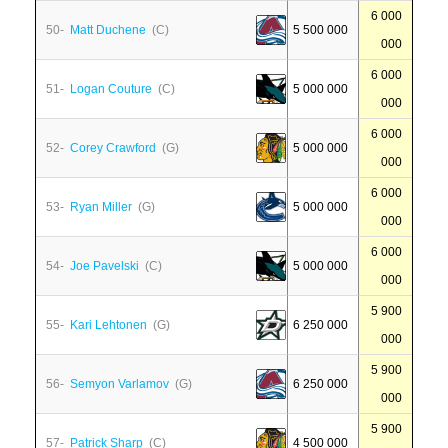
6 000
50-
Matt Duchene
(C)
5 500 000
000
6 000
51-
Logan Couture
(C)
5 000 000
000
6 000
52-
Corey Crawford
(G)
5 000 000
000
6 000
53-
Ryan Miller
(G)
5 000 000
000
6 000
54-
Joe Pavelski
(C)
5 000 000
000
5 900
55-
Kari Lehtonen
(G)
6 250 000
000
5 900
56-
Semyon Varlamov
(G)
6 250 000
000
5 900
57-
Patrick Sharp
(C)
4 500 000