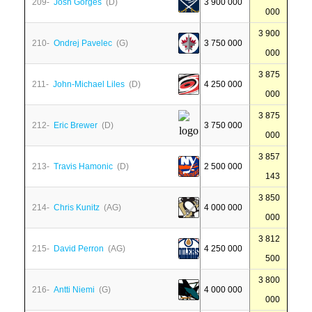
209-
Josh Gorges
(D)
3 900 000
000
3 900
210-
Ondrej Pavelec
(G)
3 750 000
000
3 875
211-
John-Michael Liles
(D)
4 250 000
000
3 875
212-
Eric Brewer
(D)
3 750 000
000
3 857
213-
Travis Hamonic
(D)
2 500 000
143
3 850
214-
Chris Kunitz
(AG)
4 000 000
000
3 812
215-
David Perron
(AG)
4 250 000
500
3 800
216-
Antti Niemi
(G)
4 000 000
000