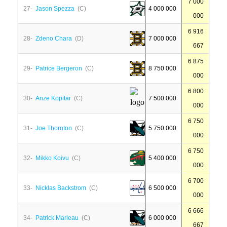
7 000
27-
Jason Spezza
(C)
4 000 000
000
6 916
28-
Zdeno Chara
(D)
7 000 000
667
6 875
29-
Patrice Bergeron
(C)
8 750 000
000
6 800
30-
Anze Kopitar
(C)
7 500 000
000
6 750
31-
Joe Thornton
(C)
5 750 000
000
6 750
32-
Mikko Koivu
(C)
5 400 000
000
6 700
33-
Nicklas Backstrom
(C)
6 500 000
000
6 666
34-
Patrick Marleau
(C)
6 000 000
667