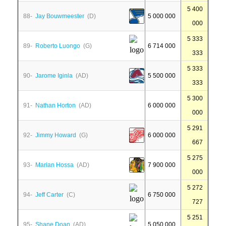
5 400
88-
Jay Bouwmeester
(D)
5 000 000
000
5 333
89-
Roberto Luongo
(G)
6 714 000
333
5 333
90-
Jarome Iginla
(AD)
5 500 000
333
5 300
91-
Nathan Horton
(AD)
6 000 000
000
5 291
92-
Jimmy Howard
(G)
6 000 000
667
5 275
93-
Marian Hossa
(AD)
7 900 000
000
5 272
94-
Jeff Carter
(C)
6 750 000
727
5 251
95-
Shane Doan
(AD)
5 050 000