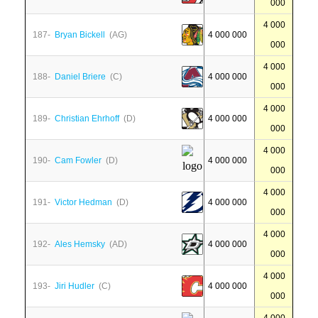
000
4 000
187-
Bryan Bickell
(AG)
4 000 000
000
4 000
188-
Daniel Briere
(C)
4 000 000
000
4 000
189-
Christian Ehrhoff
(D)
4 000 000
000
4 000
190-
Cam Fowler
(D)
4 000 000
000
4 000
191-
Victor Hedman
(D)
4 000 000
000
4 000
192-
Ales Hemsky
(AD)
4 000 000
000
4 000
193-
Jiri Hudler
(C)
4 000 000
000