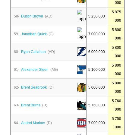
000
5 875
58-
Dustin Brown
(AD)
5 250 000
000
5 800
59-
Jonathan Quick
(G)
7 000 000
000
5 800
60-
Ryan Callahan
(AD)
6 000 000
000
5 800
61-
Alexander Steen
(AG)
5 100 000
000
5 800
62-
Brent Seabrook
(D)
5 000 000
000
5 760
63-
Brent Burns
(D)
5 760 000
000
5 750
64-
Andrei Markov
(D)
7 000 000
000