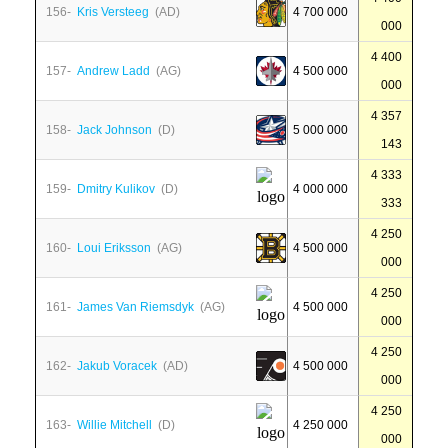
156-
Kris Versteeg
(AD)
4 700 000
000
4 400
157-
Andrew Ladd
(AG)
4 500 000
000
4 357
158-
Jack Johnson
(D)
5 000 000
143
4 333
159-
Dmitry Kulikov
(D)
4 000 000
333
4 250
160-
Loui Eriksson
(AG)
4 500 000
000
4 250
161-
James Van Riemsdyk
(AG)
4 500 000
000
4 250
162-
Jakub Voracek
(AD)
4 500 000
000
4 250
163-
Willie Mitchell
(D)
4 250 000
000