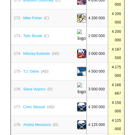
171-
Brandon Dubinsky
(C)
4 650 000
000
4 200
172-
Mike Fisher
(C)
4 200 000
000
4 200
173-
Tyler Bozak
(C)
2 000 000
000
4 187
174-
Nikolay Kulemin
(AD)
3 000 000
500
4 175
175-
T.J. Oshie
(AD)
4 500 000
000
4 166
176-
Slava Voynov
(D)
3 000 000
667
4 150
177-
Chris Stewart
(AD)
4 200 000
000
4 125
178-
Andrej Meszaros
(D)
4 125 000
000