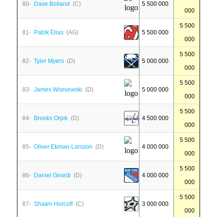
80-
Dave Bolland
(C)
5 500 000
000
5 500
81-
Patrik Elias
(AG)
5 500 000
000
5 500
82-
Tyler Myers
(D)
5 000 000
000
5 500
83-
James Wisniewski
(D)
5 000 000
000
5 500
84-
Brooks Orpik
(D)
4 500 000
000
5 500
85-
Oliver Ekman-Larsson
(D)
4 000 000
000
5 500
86-
Daniel Girardi
(D)
4 000 000
000
5 500
87-
Shawn Horcoff
(C)
3 000 000
000