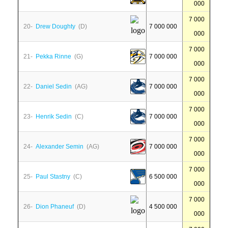
000
7 000
20-
Drew Doughty
(D)
7 000 000
000
7 000
21-
Pekka Rinne
(G)
7 000 000
000
7 000
22-
Daniel Sedin
(AG)
7 000 000
000
7 000
23-
Henrik Sedin
(C)
7 000 000
000
7 000
24-
Alexander Semin
(AG)
7 000 000
000
7 000
25-
Paul Stastny
(C)
6 500 000
000
7 000
26-
Dion Phaneuf
(D)
4 500 000
000