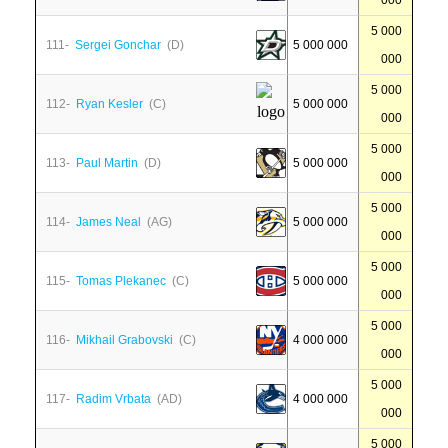
000
5 000
111-
Sergei Gonchar
(D)
5 000 000
000
5 000
112-
Ryan Kesler
(C)
5 000 000
000
5 000
113-
Paul Martin
(D)
5 000 000
000
5 000
114-
James Neal
(AG)
5 000 000
000
5 000
115-
Tomas Plekanec
(C)
5 000 000
000
5 000
116-
Mikhail Grabovski
(C)
4 000 000
000
5 000
117-
Radim Vrbata
(AD)
4 000 000
000
5 000