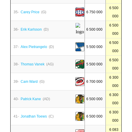
6 500
35-
Carey Price
(G)
6 750 000
000
6 500
36-
Erik Karlsson
(D)
6 500 000
000
6 500
37-
Alex Pietrangelo
(D)
5 500 000
000
6 500
38-
Thomas Vanek
(AG)
5 500 000
000
6 300
39-
Cam Ward
(G)
6 700 000
000
6 300
40-
Patrick Kane
(AD)
6 500 000
000
6 300
41-
Jonathan Toews
(C)
6 500 000
000
6 083