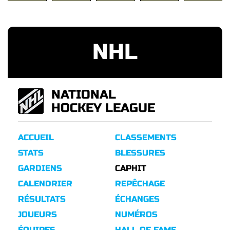
NHL
NATIONAL
HOCKEY LEAGUE
ACCUEIL
CLASSEMENTS
STATS
BLESSURES
GARDIENS
CAPHIT
CALENDRIER
REPÊCHAGE
RÉSULTATS
ÉCHANGES
JOUEURS
NUMÉROS
ÉQUIPES
HALL OF FAME