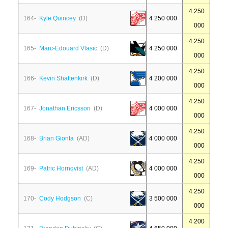
4 250
164-
Kyle Quincey
(D)
4 250 000
000
4 250
165-
Marc-Edouard Vlasic
(D)
4 250 000
000
4 250
166-
Kevin Shattenkirk
(D)
4 200 000
000
4 250
167-
Jonathan Ericsson
(D)
4 000 000
000
4 250
168-
Brian Gionta
(AD)
4 000 000
000
4 250
169-
Patric Hornqvist
(AD)
4 000 000
000
4 250
170-
Cody Hodgson
(C)
3 500 000
000
4 200