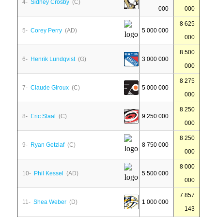
4-
Sidney Crosby
(C)
000
000
8 625
5-
Corey Perry
(AD)
5 000 000
000
8 500
6-
Henrik Lundqvist
(G)
3 000 000
000
8 275
7-
Claude Giroux
(C)
5 000 000
000
8 250
8-
Eric Staal
(C)
9 250 000
000
8 250
9-
Ryan Getzlaf
(C)
8 750 000
000
8 000
10-
Phil Kessel
(AD)
5 500 000
000
7 857
11-
Shea Weber
(D)
1 000 000
143