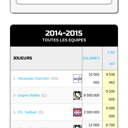
2014-2015
TOUTES LES EQUIPES
CAP
JOUEURS
SALAIRES
HIT
10 000
9 538
1-
Alexander Ovechkin
(AG)
000
462
9 500
2-
Evgeni Malkin
(C)
9 500 000
000
9 000
3-
P.K. Subban
(D)
2 000 000
000
12 000
8 700