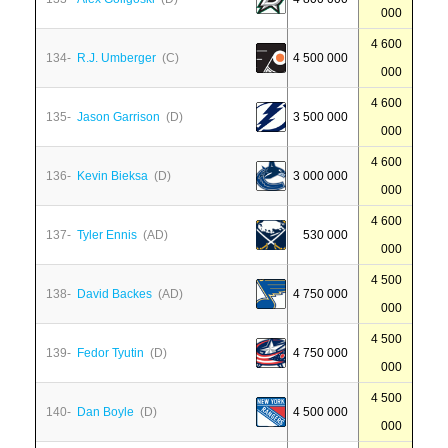
000
4 600
134-
R.J. Umberger
(C)
4 500 000
000
4 600
135-
Jason Garrison
(D)
3 500 000
000
4 600
136-
Kevin Bieksa
(D)
3 000 000
000
4 600
137-
Tyler Ennis
(AD)
530 000
000
4 500
138-
David Backes
(AD)
4 750 000
000
4 500
139-
Fedor Tyutin
(D)
4 750 000
000
4 500
140-
Dan Boyle
(D)
4 500 000
000