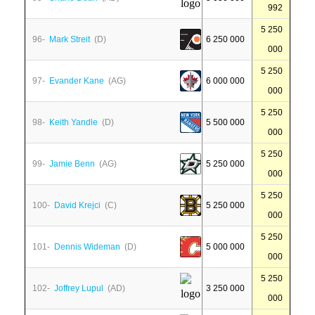
992
5 250
96-
Mark Streit
(D)
6 250 000
000
5 250
97-
Evander Kane
(AG)
6 000 000
000
5 250
98-
Keith Yandle
(D)
5 500 000
000
5 250
99-
Jamie Benn
(AG)
5 250 000
000
5 250
100-
David Krejci
(C)
5 250 000
000
5 250
101-
Dennis Wideman
(D)
5 000 000
000
5 250
102-
Joffrey Lupul
(AD)
3 250 000
000