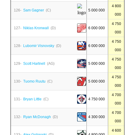
4 800
126-
Sam Gagner
(C)
5 000 000
000
4 750
127-
Niklas Kronwall
(D)
6 000 000
000
4 750
128-
Lubomir Visnovsky
(D)
6 000 000
000
4 750
129-
Scott Hartnell
(AG)
5 000 000
000
4 750
130-
Tuomo Ruutu
(C)
5 000 000
000
4 700
131-
Bryan Little
(C)
4 750 000
000
4 700
132-
Ryan McDonagh
(D)
4 300 000
000
4 600
133-
Alex Goligoski
(D)
4 800 000