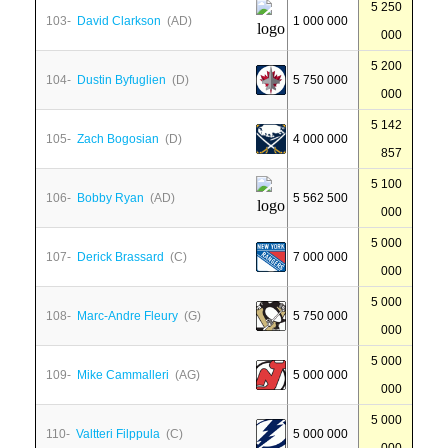
5 250
103-
David Clarkson
(AD)
1 000 000
000
5 200
104-
Dustin Byfuglien
(D)
5 750 000
000
5 142
105-
Zach Bogosian
(D)
4 000 000
857
5 100
106-
Bobby Ryan
(AD)
5 562 500
000
5 000
107-
Derick Brassard
(C)
7 000 000
000
5 000
108-
Marc-Andre Fleury
(G)
5 750 000
000
5 000
109-
Mike Cammalleri
(AG)
5 000 000
000
5 000
110-
Valtteri Filppula
(C)
5 000 000