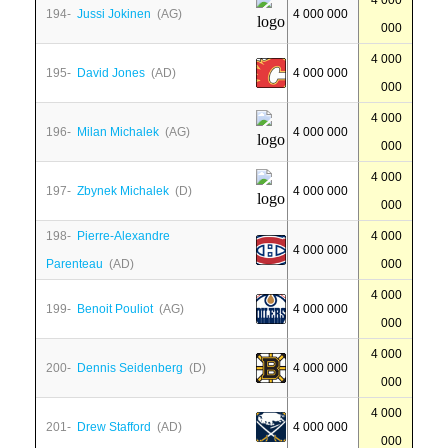
4 000
194-
Jussi Jokinen
(AG)
4 000 000
000
4 000
195-
David Jones
(AD)
4 000 000
000
4 000
196-
Milan Michalek
(AG)
4 000 000
000
4 000
197-
Zbynek Michalek
(D)
4 000 000
000
198-
Pierre-Alexandre
4 000
4 000 000
Parenteau
(AD)
000
4 000
199-
Benoit Pouliot
(AG)
4 000 000
000
4 000
200-
Dennis Seidenberg
(D)
4 000 000
000
4 000
201-
Drew Stafford
(AD)
4 000 000
000