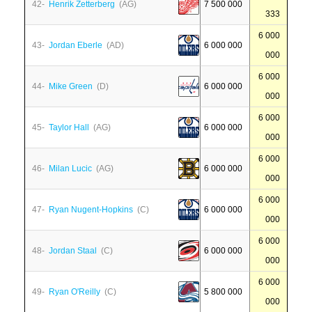
42-
Henrik Zetterberg
(AG)
7 500 000
333
6 000
43-
Jordan Eberle
(AD)
6 000 000
000
6 000
44-
Mike Green
(D)
6 000 000
000
6 000
45-
Taylor Hall
(AG)
6 000 000
000
6 000
46-
Milan Lucic
(AG)
6 000 000
000
6 000
47-
Ryan Nugent-Hopkins
(C)
6 000 000
000
6 000
48-
Jordan Staal
(C)
6 000 000
000
6 000
49-
Ryan O'Reilly
(C)
5 800 000
000