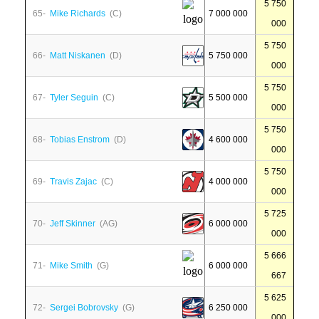
5 750
65-
Mike Richards
(C)
7 000 000
000
5 750
66-
Matt Niskanen
(D)
5 750 000
000
5 750
67-
Tyler Seguin
(C)
5 500 000
000
5 750
68-
Tobias Enstrom
(D)
4 600 000
000
5 750
69-
Travis Zajac
(C)
4 000 000
000
5 725
70-
Jeff Skinner
(AG)
6 000 000
000
5 666
71-
Mike Smith
(G)
6 000 000
667
5 625
72-
Sergei Bobrovsky
(G)
6 250 000
000