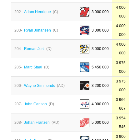
4 000
202-
Adam Henrique
(C)
3 000 000
000
4 000
203-
Ryan Johansen
(C)
3 000 000
000
4 000
204-
Roman Josi
(D)
3 000 000
000
3 975
205-
Marc Staal
(D)
5 450 000
000
3 975
206-
Wayne Simmonds
(AD)
3 200 000
000
3 966
207-
John Carlson
(D)
4 000 000
667
3 954
208-
Johan Franzen
(AD)
5 000 000
545
3 900