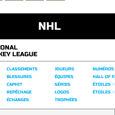
NHL
IONAL
KEY LEAGUE
CLASSEMENTS
JOUEURS
NUMÉROS
BLESSURES
ÉQUIPES
HALL OF 
CAPHIT
SÉRIES
ÉTOILES ·
REPÊCHAGE
LOGOS
ÉTOILES ·
ÉCHANGES
TROPHÉES