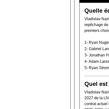
Quelle é
Vladislav Name
repêchage de
premiers choi
1-
Ryan Nuge
2-
Gabriel La
3-
Jonathan 
4-
Adam Lars
5-
Ryan Stro
Quel est
Vladislav Nam
2027 de la LN
contrat actuel