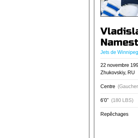
Vladisl
Namest
Jets de Winnipe
22 novembre 1
Zhukovskiy, RU
Centre
(Gaucher
6'0"
(180 LBS)
Repêchages