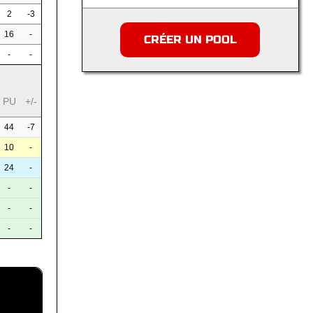
2
-3
16
-
CRÉER UN POOL
-
-
PU
+/-
44
-7
10
-
24
-
-
-
-
-
-
-