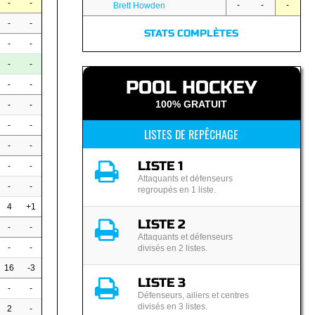
-
-
-
-
-
Brett Howden
-
-
STATS COMPLÈTES
-
-
-
-
POOL HOCKEY
-
-
100% GRATUIT
-
-
-
-
LISTES DE REPÊCHAGE
-
-
LISTE 1
-
-
Attaquants et défenseurs
-
-
regroupés en 1 liste.
4
+1
LISTE 2
-
-
Attaquants et défenseurs
-
-
divisés en 2 listes.
16
-3
LISTE 3
-
-
Défenseurs, ailiers et centres
divisés en 3 listes.
2
-