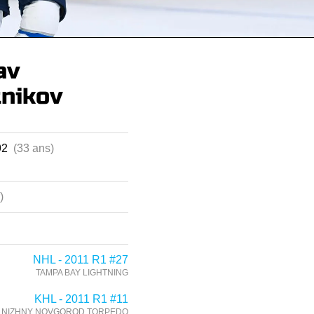
av
nikov
g
992
(33 ans)
)
NHL - 2011 R1 #27
TAMPA BAY LIGHTNING
KHL - 2011 R1 #11
NIZHNY NOVGOROD TORPEDO