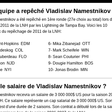
quipe a repêché Vladislav Namestnikov
stnikov a été repêché en 1ère ronde (27e choix au total) lors 
 2011 de la LNH
par les Lightning de Tampa Bay. Voici les 10
x du repêchage de 2011 de la LNH:
nt-Hopkins
EDM
6-
Mika Zibanejad
OTT
ndeskog
COL
7-
Mark Scheifele
WIN
Huberdeau
FLO
8-
Sean Couturier
PHI
son
NJD
9-
Dougie Hamilton
BOS
me
NYI
10-
Jonas Brodin
MIN
 le salaire de Vladislav Namestnikov ?
estnikov recevra un salaire de 3 000 000$ US pour la saison 2
H. Ce salaire représente un cap salarial de 3 000 000$ US. So
 est d'une durée de 2 saisons. Son contrat a débuté lors de la s