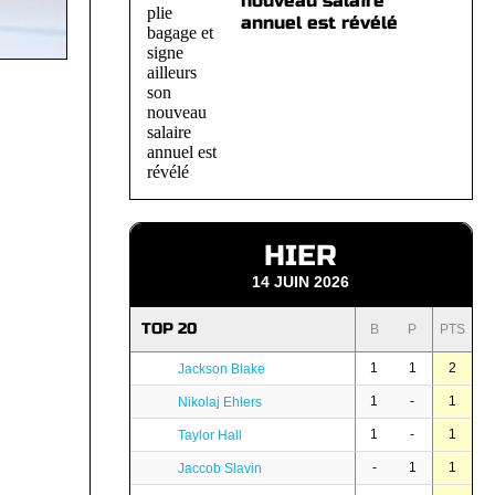
nouveau salaire
annuel est révélé
HIER
14 JUIN 2026
TOP 20
B
P
PTS
1
1
2
Jackson Blake
1
-
1
Nikolaj Ehlers
1
-
1
Taylor Hall
-
1
1
Jaccob Slavin