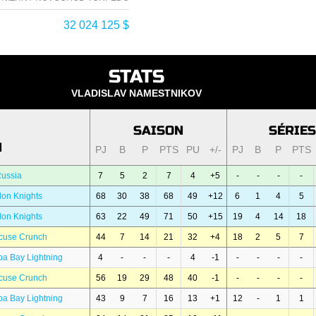
32 024 125 $
STATS
VLADISLAV NAMESTNIKOV
SAISON
SÉRIES
N
PJ
B
P
PTS
PU
+/-
PJ
B
P
PTS
Russia
7
5
2
7
4
+5
-
-
-
-
on Knights
68
30
38
68
49
+12
6
1
4
5
on Knights
63
22
49
71
50
+15
19
4
14
18
cuse Crunch
44
7
14
21
32
+4
18
2
5
7
a Bay Lightning
4
-
-
-
4
-1
-
-
-
-
cuse Crunch
56
19
29
48
40
-1
-
-
-
-
a Bay Lightning
43
9
7
16
13
+1
12
-
1
1