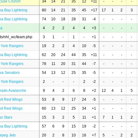
cuse Crunch
34
14
21
35
12
+11
-
-
-
-
a Bay Lightning
80
14
21
35
45
+17
17
1
2
3
a Bay Lightning
74
10
18
28
31
-4
-
-
-
-
ia
4
2
2
4
4
+3
-
-
-
-
ats/nhl_wc/team.php
3
1
-
1
-
+1
-
-
-
-
 York Rangers
19
2
2
4
10
-5
-
-
-
-
a Bay Lightning
62
20
24
44
35
+11
-
-
-
-
 York Rangers
78
11
20
31
44
-7
-
-
-
-
wa Senators
54
13
12
25
35
-5
-
-
-
-
 York Rangers
2
-
-
-
2
-2
-
-
-
-
rado Avalanche
9
4
2
6
8
+2
12
4
1
5
oit Red Wings
53
8
9
17
24
-5
-
-
-
-
oit Red Wings
60
13
12
25
34
+1
-
-
-
-
as Stars
15
3
2
5
11
+1
7
1
1
2
a Bay Lightning
57
6
9
15
19
-2
-
-
-
-
ipeg Jets
20
2
8
10
16
+7
5
-
2
2