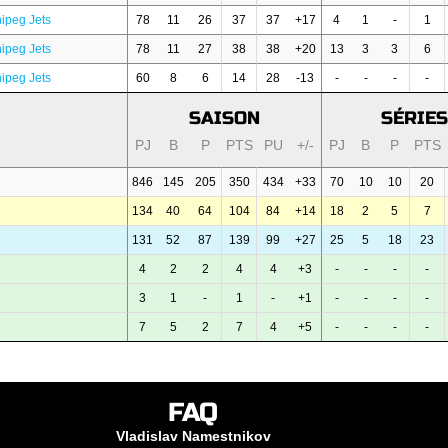
ipeg Jets
78
11
26
37
37
+17
4
1
-
1
ipeg Jets
78
11
27
38
38
+20
13
3
3
6
ipeg Jets
60
8
6
14
28
-13
-
-
-
-
SAISON
SÉRIES
PJ
B
P
PTS
PU
+/-
PJ
B
P
PTS
846
145
205
350
434
+33
70
10
10
20
134
40
64
104
84
+14
18
2
5
7
131
52
87
139
99
+27
25
5
18
23
4
2
2
4
4
+3
-
-
-
-
3
1
-
1
-
+1
-
-
-
-
7
5
2
7
4
+5
-
-
-
-
FAQ
Vladislav Namestnikov