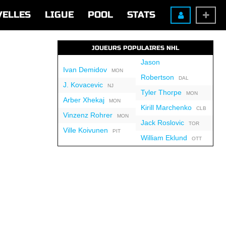
VELLES
LIGUE
POOL
STATS
JOUEURS POPULAIRES NHL
Jason
Ivan Demidov
MON
Robertson
DAL
J. Kovacevic
NJ
Tyler Thorpe
MON
Arber Xhekaj
MON
Kirill Marchenko
CLB
Vinzenz Rohrer
MON
Jack Roslovic
TOR
Ville Koivunen
PIT
William Eklund
OTT