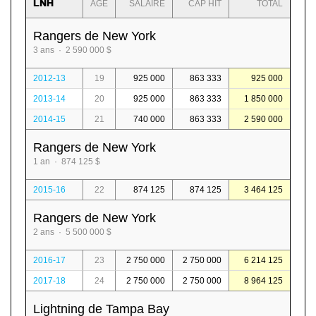
LNH
AGE
SALAIRE
CAP HIT
TOTAL
Rangers de New York
3 ans · 2 590 000 $
2012-13
19
925 000
863 333
925 000
2013-14
20
925 000
863 333
1 850 000
2014-15
21
740 000
863 333
2 590 000
Rangers de New York
1 an · 874 125 $
2015-16
22
874 125
874 125
3 464 125
Rangers de New York
2 ans · 5 500 000 $
2016-17
23
2 750 000
2 750 000
6 214 125
2017-18
24
2 750 000
2 750 000
8 964 125
Lightning de Tampa Bay