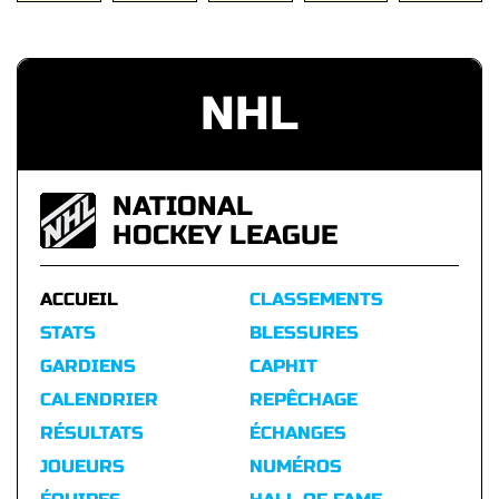
NHL
NATIONAL
HOCKEY LEAGUE
ACCUEIL
CLASSEMENTS
STATS
BLESSURES
GARDIENS
CAPHIT
CALENDRIER
REPÊCHAGE
RÉSULTATS
ÉCHANGES
JOUEURS
NUMÉROS