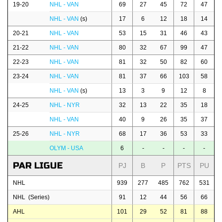
19-20
NHL - VAN
69
27
45
72
47
NHL - VAN
(s)
17
6
12
18
14
20-21
NHL - VAN
53
15
31
46
43
21-22
NHL - VAN
80
32
67
99
47
22-23
NHL - VAN
81
32
50
82
60
23-24
NHL - VAN
81
37
66
103
58
NHL - VAN
(s)
13
3
9
12
8
24-25
NHL - NYR
32
13
22
35
18
NHL - VAN
40
9
26
35
37
25-26
NHL - NYR
68
17
36
53
33
OLYM - USA
6
-
-
-
-
PAR LIGUE
PJ
B
P
PTS
PU
NHL
939
277
485
762
531
NHL (Series)
91
12
44
56
66
AHL
101
29
52
81
88