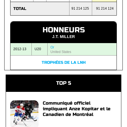
TOTAL
91 214 125
91 214 124
HONNEURS
J.T. MILLER
Or
2012-13
U20
United States
TROPHÉES DE LA LNH
TOP 5
Communiqué officiel
impliquant Anze Kopitar et le
Canadien de Montréal