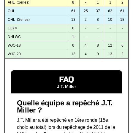
AHL (Series)
8
-
1
1
2
OHL
61
25
37
62
61
OHL (Series)
13
2
8
10
18
OLYM
6
-
-
-
-
NHLWC
1
-
-
-
-
WJC-18
6
4
8
12
6
WJC-20
13
4
9
13
2
FAQ
J.T. Miller
Quelle équipe a repêché J.T.
Miller ?
J.T. Miller a été repêché en 1ère ronde (15e
choix au total) lors du
repêchage de 2011 de la