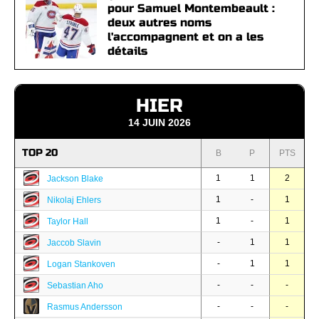
pour Samuel Montembeault :
deux autres noms
l'accompagnent et on a les
détails
HIER
14 JUIN 2026
TOP 20
B
P
PTS
1
1
2
Jackson Blake
1
-
1
Nikolaj Ehlers
1
-
1
Taylor Hall
-
1
1
Jaccob Slavin
-
1
1
Logan Stankoven
-
-
-
Sebastian Aho
-
-
-
Rasmus Andersson