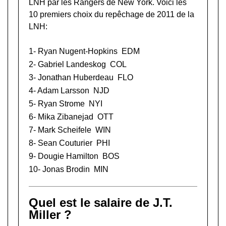
LNH
par les Rangers de New York. Voici les
10 premiers choix du repêchage de 2011 de la
LNH:
1-
Ryan Nugent-Hopkins
EDM
2-
Gabriel Landeskog
COL
3-
Jonathan Huberdeau
FLO
4-
Adam Larsson
NJD
5-
Ryan Strome
NYI
6-
Mika Zibanejad
OTT
7-
Mark Scheifele
WIN
8-
Sean Couturier
PHI
9-
Dougie Hamilton
BOS
10-
Jonas Brodin
MIN
Quel est le salaire de J.T.
Miller ?