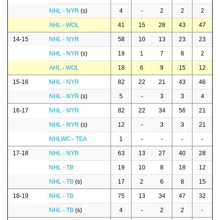
NHL - NYR
(s)
4
-
2
2
2
AHL - WOL
41
15
28
43
47
14-15
NHL - NYR
58
10
13
23
23
NHL - NYR
(s)
19
1
7
8
2
AHL - WOL
18
6
9
15
12
15-16
NHL - NYR
82
22
21
43
46
NHL - NYR
(s)
5
-
3
3
4
16-17
NHL - NYR
82
22
34
56
21
NHL - NYR
(s)
12
-
3
3
21
NHLWC - TEA
1
-
-
-
-
17-18
NHL - NYR
63
13
27
40
28
NHL - TB
19
10
8
18
12
NHL - TB
(s)
17
2
6
8
15
18-19
NHL - TB
75
13
34
47
32
NHL - TB
(s)
4
-
2
2
-