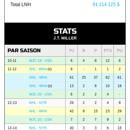
Total LNH
91 214 125 $
STATS
J.T. MILLER
PAR SAISON
PJ
B
P
PTS
PU
10-11
WJC-18 - USA
6
4
8
12
6
11-12
AHL - WHA
(s)
8
-
1
1
2
OHL - WHA
61
25
37
62
61
OHL - WHA
(s)
13
2
8
10
18
WJC-20 - USA
6
2
2
4
-
12-13
NHL - NYR
26
2
2
4
8
AHL - WHA
42
8
15
23
29
WJC-20 - USA
7
2
7
9
2
13-14
NHL - NYR
30
3
3
6
18