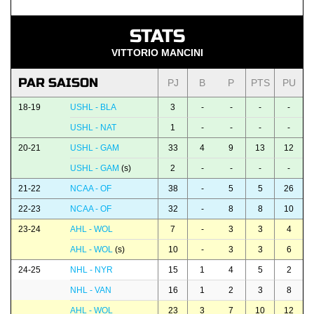
STATS
VITTORIO MANCINI
PAR SAISON
PJ
B
P
PTS
PU
18-19
USHL - BLA
3
-
-
-
-
USHL - NAT
1
-
-
-
-
20-21
USHL - GAM
33
4
9
13
12
USHL - GAM
(s)
2
-
-
-
-
21-22
NCAA - OF
38
-
5
5
26
22-23
NCAA - OF
32
-
8
8
10
23-24
AHL - WOL
7
-
3
3
4
AHL - WOL
(s)
10
-
3
3
6
24-25
NHL - NYR
15
1
4
5
2
NHL - VAN
16
1
2
3
8
AHL - WOL
23
3
7
10
12