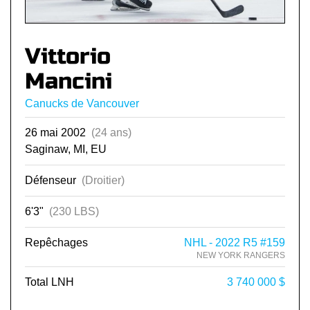
Vittorio
Mancini
Canucks de Vancouver
26 mai 2002
(24 ans)
Saginaw, MI, EU
Défenseur
(Droitier)
6'3"
(230 LBS)
Repêchages
NHL - 2022 R5 #159
NEW YORK RANGERS
Total LNH
3 740 000 $