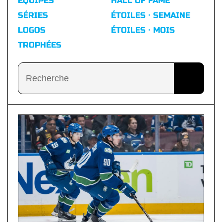
ÉQUIPES
HALL OF FAME
SÉRIES
ÉTOILES · SEMAINE
LOGOS
ÉTOILES · MOIS
TROPHÉES