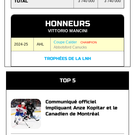
TOTAL
3 740 000
3 740 000
HONNEURS
VITTORIO MANCINI
Coupe Calder
CHAMPION
2024-25
AHL
Abbotsford Canucks
TROPHÉES DE LA LNH
TOP 5
Communiqué officiel
impliquant Anze Kopitar et le
Canadien de Montréal