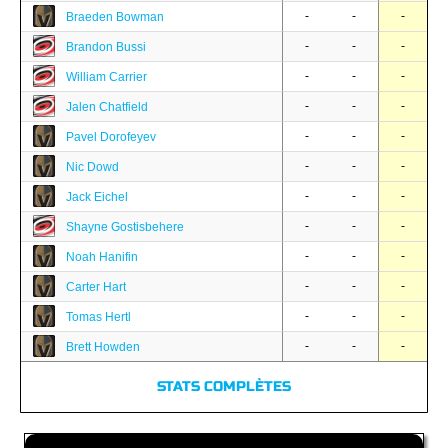
-
-
-
Braeden Bowman
-
-
-
Brandon Bussi
-
-
-
William Carrier
-
-
-
Jalen Chatfield
-
-
-
Pavel Dorofeyev
-
-
-
Nic Dowd
-
-
-
Jack Eichel
-
-
-
Shayne Gostisbehere
-
-
-
Noah Hanifin
-
-
-
Carter Hart
-
-
-
Tomas Hertl
-
-
-
Brett Howden
STATS COMPLÈTES