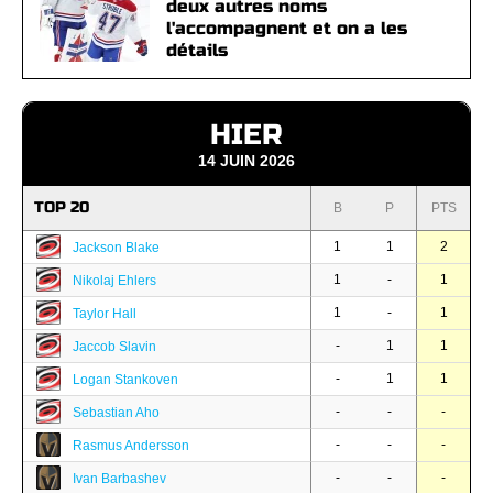
deux autres noms
l'accompagnent et on a les
détails
HIER
14 JUIN 2026
TOP 20
B
P
PTS
1
1
2
Jackson Blake
1
-
1
Nikolaj Ehlers
1
-
1
Taylor Hall
-
1
1
Jaccob Slavin
-
1
1
Logan Stankoven
-
-
-
Sebastian Aho
-
-
-
Rasmus Andersson
-
-
-
Ivan Barbashev