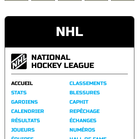
NHL
NATIONAL
HOCKEY LEAGUE
ACCUEIL
CLASSEMENTS
STATS
BLESSURES
GARDIENS
CAPHIT
CALENDRIER
REPÊCHAGE
RÉSULTATS
ÉCHANGES
JOUEURS
NUMÉROS