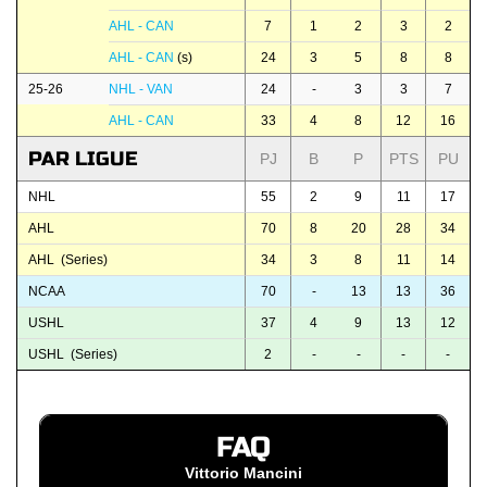
AHL - CAN
7
1
2
3
2
AHL - CAN
(s)
24
3
5
8
8
25-26
NHL - VAN
24
-
3
3
7
AHL - CAN
33
4
8
12
16
PAR LIGUE
PJ
B
P
PTS
PU
NHL
55
2
9
11
17
AHL
70
8
20
28
34
AHL (Series)
34
3
8
11
14
NCAA
70
-
13
13
36
USHL
37
4
9
13
12
USHL (Series)
2
-
-
-
-
FAQ
Vittorio Mancini