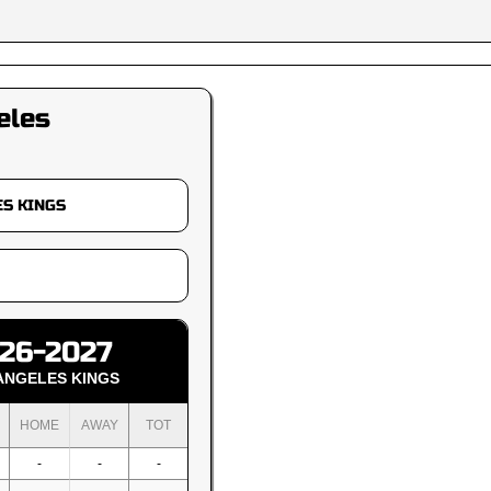
eles
26-2027
ANGELES KINGS
HOME
AWAY
TOT
-
-
-