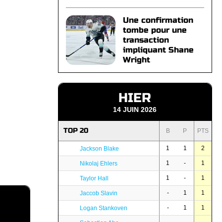
Une confirmation
tombe pour une
transaction
impliquant Shane
Wright
HIER
14 JUIN 2026
TOP 20
B
P
PTS
1
1
2
Jackson Blake
1
-
1
Nikolaj Ehlers
1
-
1
Taylor Hall
-
1
1
Jaccob Slavin
-
1
1
Logan Stankoven