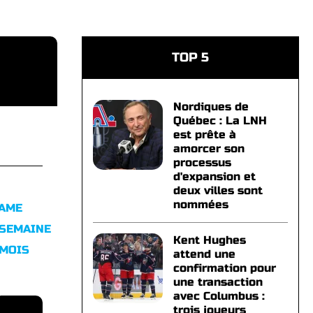
TOP 5
Nordiques de
Québec : La LNH
est prête à
amorcer son
processus
d'expansion et
deux villes sont
nommées
FAME
 SEMAINE
Kent Hughes
 MOIS
attend une
confirmation pour
une transaction
avec Columbus :
trois joueurs