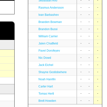
-
-
-
Sebastian Aho
-
-
-
Rasmus Andersson
-
-
-
Ivan Barbashev
-
-
-
Braeden Bowman
-
-
-
Brandon Bussi
-
-
-
William Carrier
-
-
-
Jalen Chatfield
-
-
-
Pavel Dorofeyev
-
-
-
Nic Dowd
-
-
-
Jack Eichel
-
-
-
Shayne Gostisbehere
-
-
-
Noah Hanifin
-
-
-
Carter Hart
-
-
-
Tomas Hertl
-
-
-
Brett Howden