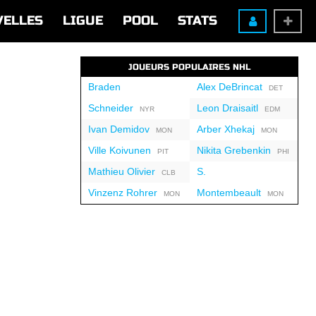
VELLES
LIGUE
POOL
STATS
JOUEURS POPULAIRES NHL
Braden
Alex DeBrincat
DET
Schneider
Leon Draisaitl
NYR
EDM
Ivan Demidov
Arber Xhekaj
MON
MON
Ville Koivunen
Nikita Grebenkin
PIT
PHI
Mathieu Olivier
S.
CLB
Vinzenz Rohrer
Montembeault
MON
MON