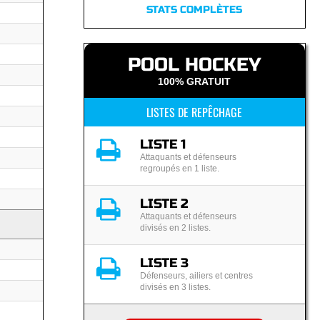
STATS COMPLÈTES
POOL HOCKEY
100% GRATUIT
LISTES DE REPÊCHAGE
LISTE 1
Attaquants et défenseurs
regroupés en 1 liste.
LISTE 2
Attaquants et défenseurs
divisés en 2 listes.
LISTE 3
Défenseurs, ailiers et centres
divisés en 3 listes.