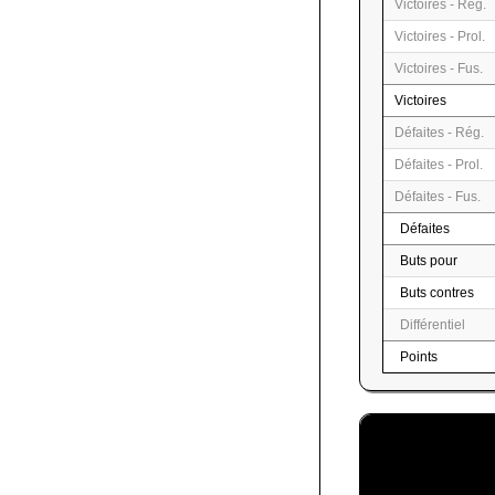
Victoires - Rég.
Victoires - Prol.
Victoires - Fus.
Victoires
Défaites - Rég.
Défaites - Prol.
Défaites - Fus.
Défaites
Buts pour
Buts contres
Différentiel
Points