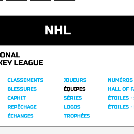
NHL
IONAL
KEY LEAGUE
CLASSEMENTS
JOUEURS
NUMÉROS
BLESSURES
ÉQUIPES
HALL OF 
CAPHIT
SÉRIES
ÉTOILES ·
REPÊCHAGE
LOGOS
ÉTOILES ·
ÉCHANGES
TROPHÉES