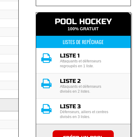
POOL HOCKEY
100% GRATUIT
LISTES DE REPÊCHAGE
LISTE 1
Attaquants et défenseurs
regroupés en 1 liste.
LISTE 2
Attaquants et défenseurs
divisés en 2 listes.
LISTE 3
Défenseurs, ailiers et centres
divisés en 3 listes.