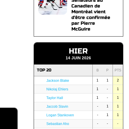
Sénateurs au
Canadien de
Montréal vient
d'être confirmée
par Pierre
McGuire
HIER
14 JUIN 2026
TOP 20
B
P
PTS
1
1
2
Jackson Blake
1
-
1
Nikolaj Ehlers
1
-
1
Taylor Hall
-
1
1
Jaccob Slavin
-
1
1
Logan Stankoven
-
-
-
Sebastian Aho