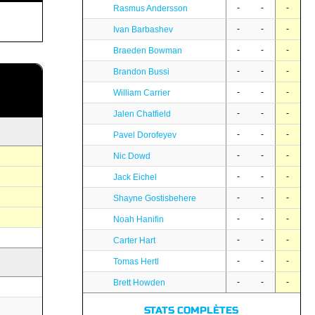
-
-
-
Rasmus Andersson
-
-
-
Ivan Barbashev
-
-
-
Braeden Bowman
-
-
-
Brandon Bussi
-
-
-
William Carrier
-
-
-
Jalen Chatfield
-
-
-
Pavel Dorofeyev
-
-
-
Nic Dowd
-
-
-
Jack Eichel
-
-
-
Shayne Gostisbehere
-
-
-
Noah Hanifin
-
-
-
Carter Hart
-
-
-
Tomas Hertl
-
-
-
Brett Howden
STATS COMPLÈTES