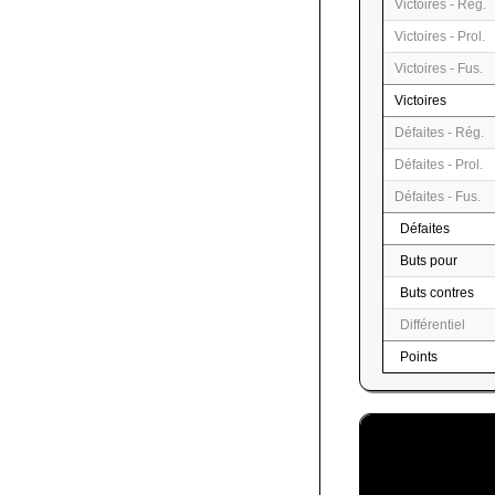
Victoires - Rég.
Victoires - Prol.
Victoires - Fus.
Victoires
Défaites - Rég.
Défaites - Prol.
Défaites - Fus.
Défaites
Buts pour
Buts contres
Différentiel
Points