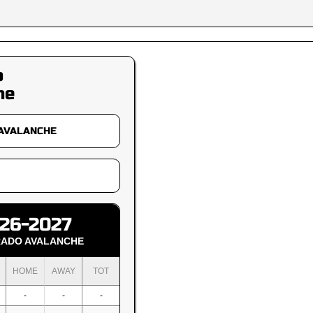
o
he
26-2027
ADO AVALANCHE
HOME
AWAY
TOT
-
-
-