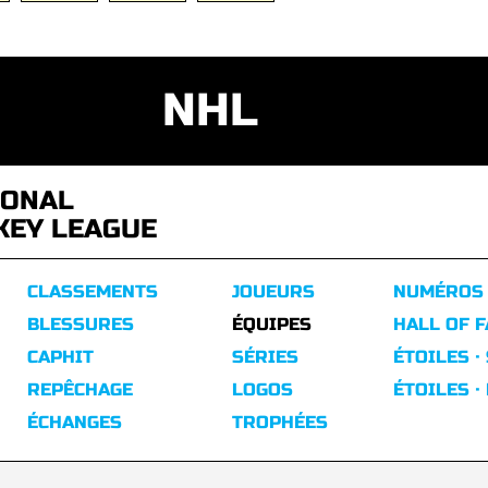
NHL
IONAL
KEY LEAGUE
CLASSEMENTS
JOUEURS
NUMÉROS
BLESSURES
ÉQUIPES
HALL OF 
CAPHIT
SÉRIES
ÉTOILES ·
REPÊCHAGE
LOGOS
ÉTOILES ·
ÉCHANGES
TROPHÉES