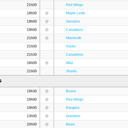
21h00
Red Wings
19h00
@
Maple Leafs
19h00
@
Senators
19h00
@
Canadiens
21h00
@
Mammoth
21h00
Ducks
21h30
Canadiens
16h00
@
Wild
21h00
Sharks
6
19h30
@
Bruins
19h00
@
Red Wings
19h00
@
Rangers
13h00
@
Islanders
20h00
@
Blues