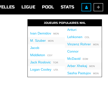
VELLES
LIGUE
POOL
STATS
JOUEURS POPULAIRES NHL
Artturi
Ivan Demidov
MON
Lehkonen
COL
M. Szuber
MON
Vinzenz Rohrer
MON
Jacob
Connor
Middleton
CGY
McDavid
EDM
Jack Roslovic
TOR
Arber Xhekaj
MON
Logan Cooley
UTA
Sasha Pastujov
MON