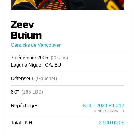
Zeev
Buium
Canucks de Vancouver
7 décembre 2005
(20 ans)
Laguna Niguel, CA, EU
Défenseur
(Gaucher)
6'0"
(185 LBS)
Repêchages
NHL - 2024 R1 #12
MINNESOTA WILD
Total LNH
2 900 000 $