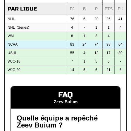
PAR LIGUE
PJ
B
P
PTS
PU
NHL
76
6
20
26
41
NHL (Series)
4
-
1
1
4
WM
8
1
3
4
-
NCAA
83
24
74
98
64
USHL
55
4
13
17
30
WJC-18
7
1
5
6
-
WJC-20
14
5
6
11
6
FAQ
Zeev Buium
Quelle équipe a repêché
Zeev Buium ?