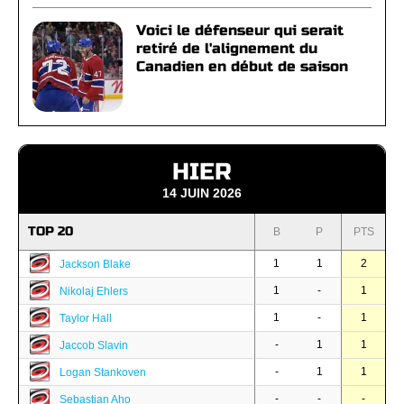
Voici le défenseur qui serait
retiré de l'alignement du
Canadien en début de saison
HIER
14 JUIN 2026
TOP 20
B
P
PTS
1
1
2
Jackson Blake
1
-
1
Nikolaj Ehlers
1
-
1
Taylor Hall
-
1
1
Jaccob Slavin
-
1
1
Logan Stankoven
-
-
-
Sebastian Aho