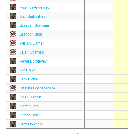
-
-
-
Rasmus Andersson
-
-
-
Ivan Barbashev
-
-
-
Braeden Bowman
-
-
-
Brandon Bussi
-
-
-
William Carrier
-
-
-
Jalen Chatfield
-
-
-
Pavel Dorofeyev
-
-
-
Nic Dowd
-
-
-
Jack Eichel
-
-
-
Shayne Gostisbehere
-
-
-
Noah Hanifin
-
-
-
Carter Hart
-
-
-
Tomas Hertl
-
-
-
Brett Howden