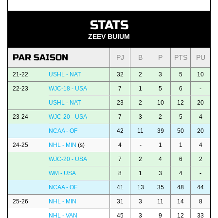
STATS
ZEEV BUIUM
PAR SAISON
PJ
B
P
PTS
PU
21-22
USHL - NAT
32
2
3
5
10
22-23
WJC-18 - USA
7
1
5
6
-
USHL - NAT
23
2
10
12
20
23-24
WJC-20 - USA
7
3
2
5
4
NCAA - OF
42
11
39
50
20
24-25
NHL - MIN
(s)
4
-
1
1
4
WJC-20 - USA
7
2
4
6
2
WM - USA
8
1
3
4
-
NCAA - OF
41
13
35
48
44
25-26
NHL - MIN
31
3
11
14
8
NHL - VAN
45
3
9
12
33