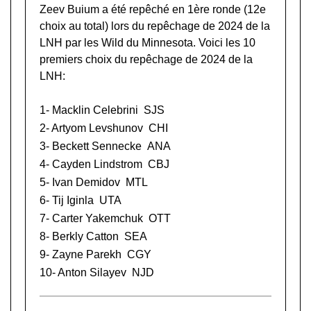
Zeev Buium a été repêché en 1ère ronde (12e
choix au total) lors du
repêchage de 2024 de la
LNH
par les Wild du Minnesota. Voici les 10
premiers choix du repêchage de 2024 de la
LNH:
1-
Macklin Celebrini
SJS
2-
Artyom Levshunov
CHI
3-
Beckett Sennecke
ANA
4-
Cayden Lindstrom
CBJ
5-
Ivan Demidov
MTL
6-
Tij Iginla
UTA
7-
Carter Yakemchuk
OTT
8-
Berkly Catton
SEA
9-
Zayne Parekh
CGY
10-
Anton Silayev
NJD