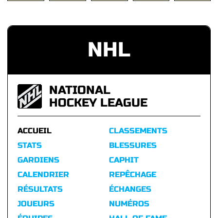
NHL
NATIONAL
HOCKEY LEAGUE
ACCUEIL
CLASSEMENTS
STATS
BLESSURES
GARDIENS
CAPHIT
CALENDRIER
REPÊCHAGE
RÉSULTATS
ÉCHANGES
JOUEURS
NUMÉROS