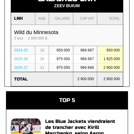
ZEEV BUIUM
LNH
AGE
SALAIRE
CAP HIT
TOTAL
Wild du Minnesota
3 ans · 2 900 000 $
2024-25
19
950 000
966 667
950 000
2025-26
20
975 000
966 667
1 925 000
2026-27
21
975 000
966 666
2 900 000
TOTAL
2 900 000
2 900 000
TOP 5
Les Blue Jackets viendraient
de trancher avec Kirill
Marchenko, selon Aaron