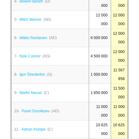
4-
Bowen Byram
(D)
000
000
12 000
12 000
5-
Mitch Marner
(AD)
000
000
12 000
6-
Mikko Rantanen
(AD)
6 000 000
000
12 000
7-
Kyle Connor
(AG)
4 500 000
000
11 567
8-
Igor Shesterkin
(G)
1 000 000
858
11 500
9-
Martin Necas
(C)
1 650 000
000
11 000
11 000
10-
Pavel Dorofeyev
(AD)
000
000
10 625
10 625
11-
Adrian Kempe
(C)
000
000