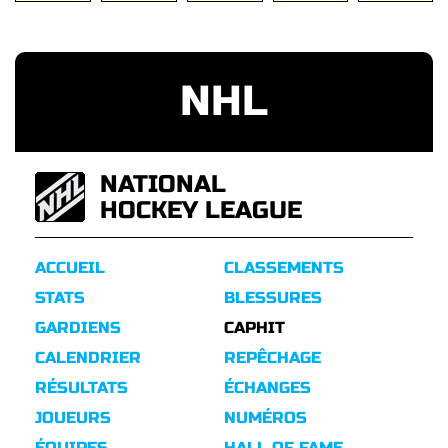
NHL
NATIONAL
HOCKEY LEAGUE
ACCUEIL
CLASSEMENTS
STATS
BLESSURES
GARDIENS
CAPHIT
CALENDRIER
REPÊCHAGE
RÉSULTATS
ÉCHANGES
JOUEURS
NUMÉROS
ÉQUIPES
HALL OF FAME