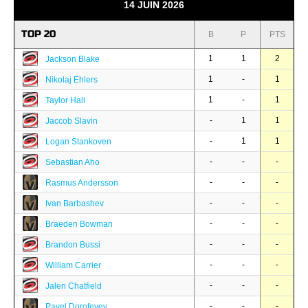
14 JUIN 2026
TOP 20
B
P
PTS
1
1
2
Jackson Blake
1
-
1
Nikolaj Ehlers
1
-
1
Taylor Hall
-
1
1
Jaccob Slavin
-
1
1
Logan Stankoven
-
-
-
Sebastian Aho
-
-
-
Rasmus Andersson
-
-
-
Ivan Barbashev
-
-
-
Braeden Bowman
-
-
-
Brandon Bussi
-
-
-
William Carrier
-
-
-
Jalen Chatfield
-
-
-
Pavel Dorofeyev