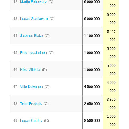
42-
Martin Fehervary
(D)
6 000 000
000
6 000
43-
Logan Stankoven
(C)
6 000 000
000
5 117
44-
Jackson Blake
(C)
1 100 000
002
5 000
45-
Eetu Luostarinen
(C)
1 000 000
000
5 000
46-
Niko Mikkola
(D)
1 000 000
000
4 000
47-
Ville Koivunen
(C)
4 500 000
000
3 850
48-
Trent Frederic
(C)
2 650 000
000
1 000
49-
Logan Cooley
(C)
8 500 000
000