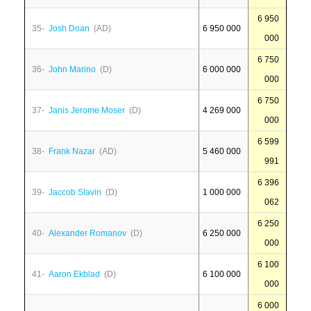
6 950
35-
Josh Doan
(AD)
6 950 000
000
6 750
36-
John Marino
(D)
6 000 000
000
6 750
37-
Janis Jerome Moser
(D)
4 269 000
000
6 599
38-
Frank Nazar
(AD)
5 460 000
991
6 396
39-
Jaccob Slavin
(D)
1 000 000
062
6 250
40-
Alexander Romanov
(D)
6 250 000
000
6 100
41-
Aaron Ekblad
(D)
6 100 000
000
6 000