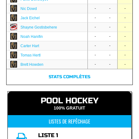
-
-
-
Nic Dowd
-
-
-
Jack Eichel
-
-
-
Shayne Gostisbehere
-
-
-
Noah Hanifin
-
-
-
Carter Hart
-
-
-
Tomas Hertl
-
-
-
Brett Howden
STATS COMPLÈTES
POOL HOCKEY
100% GRATUIT
LISTES DE REPÊCHAGE
LISTE 1