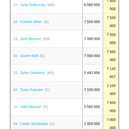
7 600
27-
Juraj Slafkovsky
(AG)
6 000 000
000
7 500
28-
K'Andre Miller
(D)
7 500 000
000
7 500
29-
Zach Benson
(AG)
7 000 000
000
7 500
30-
Dustin Wolf
(G)
7 000 000
000
7 142
31-
Dylan Guenther
(AG)
5 442 856
857
7 100
32-
Tyson Foerster
(C)
7 100 000
000
7 000
33-
Jake Walman
(D)
5 565 000
000
7 000
34-
Carter Verhaeghe
(C)
1 000 000
000