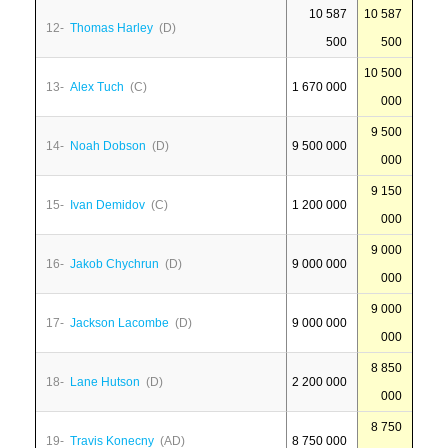
10 587
10 587
12-
Thomas Harley
(D)
500
500
10 500
13-
Alex Tuch
(C)
1 670 000
000
9 500
14-
Noah Dobson
(D)
9 500 000
000
9 150
15-
Ivan Demidov
(C)
1 200 000
000
9 000
16-
Jakob Chychrun
(D)
9 000 000
000
9 000
17-
Jackson Lacombe
(D)
9 000 000
000
8 850
18-
Lane Hutson
(D)
2 200 000
000
8 750
19-
Travis Konecny
(AD)
8 750 000