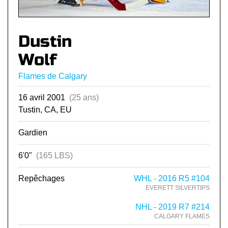
Dustin
Wolf
Flames de Calgary
16 avril 2001
(25 ans)
Tustin, CA, EU
Gardien
6'0"
(165 LBS)
Repêchages
WHL - 2016 R5 #104
EVERETT SILVERTIPS
NHL - 2019 R7 #214
CALGARY FLAMES