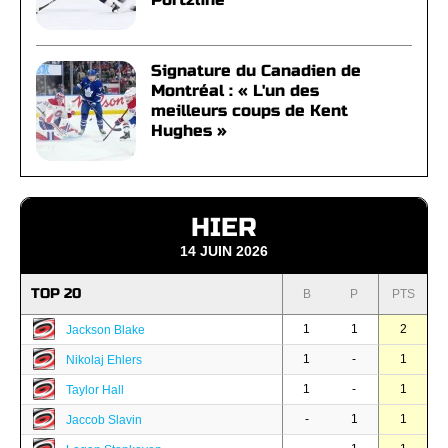
Signature du Canadien de
Montréal : « L'un des
meilleurs coups de Kent
Hughes »
HIER
14 JUIN 2026
TOP 20
B
P
PTS
1
1
2
Jackson Blake
1
-
1
Nikolaj Ehlers
1
-
1
Taylor Hall
-
1
1
Jaccob Slavin