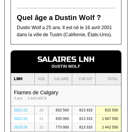
Quel âge a Dustin Wolf ?
Dustin Wolf a 25 ans. Il est né le 16 avril 2001
dans la ville de Tustin (Californie, États-Unis).
SALAIRES LNH
DUSTIN WOLF
LNH
AGE
SALAIRE
CAP HIT
TOTAL
Flames de Calgary
3 ans · 2 440 000 $
2021-22
20
832 500
813 333
832 500
2022-23
21
835 000
813 333
1 667 500
2023-24
22
775 000
813 333
2 442 500