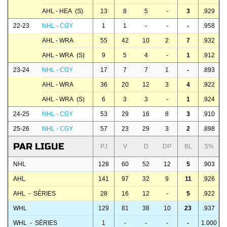
AHL - HEA (S)
13
8
5
-
3
.929
22-23
NHL - CGY
1
1
-
-
-
.958
AHL - WRA
55
42
10
2
7
.932
AHL - WRA (S)
9
5
4
-
1
.912
23-24
NHL - CGY
17
7
7
1
-
.893
AHL - WRA
36
20
12
3
4
.922
AHL - WRA (S)
6
3
3
-
1
.924
24-25
NHL - CGY
53
29
16
8
3
.910
25-26
NHL - CGY
57
23
29
3
2
.898
PAR LIGUE
PJ
V
D
DP
BL
S%
NHL
128
60
52
12
5
.903
AHL
141
97
32
9
11
.926
AHL - SÉRIES
28
16
12
-
5
.922
WHL
129
81
38
10
23
.937
WHL - SÉRIES
1
-
-
-
-
1.000