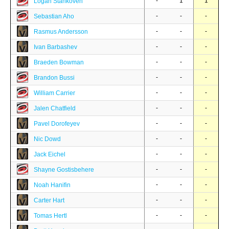
-
1
1
Logan Stankoven
-
-
-
Sebastian Aho
-
-
-
Rasmus Andersson
-
-
-
Ivan Barbashev
-
-
-
Braeden Bowman
-
-
-
Brandon Bussi
-
-
-
William Carrier
-
-
-
Jalen Chatfield
-
-
-
Pavel Dorofeyev
-
-
-
Nic Dowd
-
-
-
Jack Eichel
-
-
-
Shayne Gostisbehere
-
-
-
Noah Hanifin
-
-
-
Carter Hart
-
-
-
Tomas Hertl