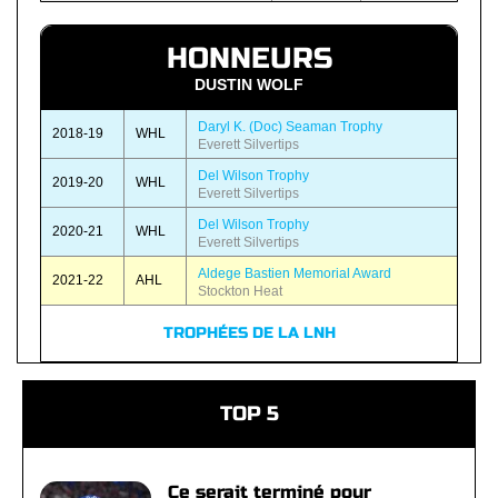
HONNEURS
DUSTIN WOLF
Daryl K. (Doc) Seaman Trophy
2018-19
WHL
Everett Silvertips
Del Wilson Trophy
2019-20
WHL
Everett Silvertips
Del Wilson Trophy
2020-21
WHL
Everett Silvertips
Aldege Bastien Memorial Award
2021-22
AHL
Stockton Heat
TROPHÉES DE LA LNH
TOP 5
Ce serait terminé pour