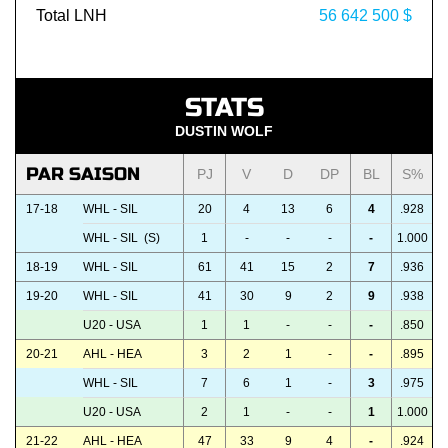
Total LNH
56 642 500 $
STATS
DUSTIN WOLF
PAR SAISON
PJ
V
D
DP
BL
S%
17-18
WHL - SIL
20
4
13
6
4
.928
WHL - SIL (S)
1
-
-
-
-
1.000
18-19
WHL - SIL
61
41
15
2
7
.936
19-20
WHL - SIL
41
30
9
2
9
.938
U20 - USA
1
1
-
-
-
.850
20-21
AHL - HEA
3
2
1
-
-
.895
WHL - SIL
7
6
1
-
3
.975
U20 - USA
2
1
-
-
1
1.000
21-22
AHL - HEA
47
33
9
4
-
.924