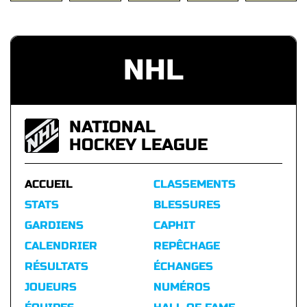
NHL
NATIONAL
HOCKEY LEAGUE
ACCUEIL
CLASSEMENTS
STATS
BLESSURES
GARDIENS
CAPHIT
CALENDRIER
REPÊCHAGE
RÉSULTATS
ÉCHANGES
JOUEURS
NUMÉROS