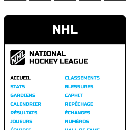
NHL
NATIONAL
HOCKEY LEAGUE
ACCUEIL
CLASSEMENTS
STATS
BLESSURES
GARDIENS
CAPHIT
CALENDRIER
REPÊCHAGE
RÉSULTATS
ÉCHANGES
JOUEURS
NUMÉROS