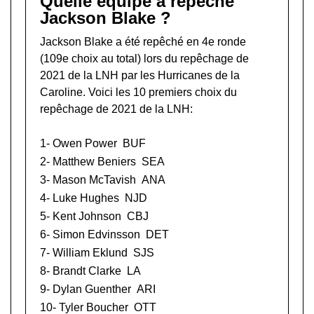
Quelle équipe a repêché
Jackson Blake ?
Jackson Blake a été repêché en 4e ronde
(109e choix au total) lors du
repêchage de
2021 de la LNH
par les Hurricanes de la
Caroline. Voici les 10 premiers choix du
repêchage de 2021 de la LNH:
1-
Owen Power
BUF
2-
Matthew Beniers
SEA
3-
Mason McTavish
ANA
4-
Luke Hughes
NJD
5-
Kent Johnson
CBJ
6-
Simon Edvinsson
DET
7-
William Eklund
SJS
8-
Brandt Clarke
LA
9-
Dylan Guenther
ARI
10-
Tyler Boucher
OTT