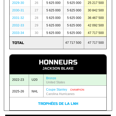
2029-30
26
5 625 000
5 625 000
25 217 500
2030-31
27
5 625 000
5 625 000
30 842 500
2031-32
28
5 625 000
5 625 000
36 467 500
2032-33
29
5 625 000
5 625 000
42 092 500
2033-34
30
5 625 000
5 625 000
47 717 500
TOTAL
47 717 500
47 717 500
HONNEURS
JACKSON BLAKE
Bronze
2022-23
U20
United States
Coupe Stanley
CHAMPION
2025-26
NHL
Carolina Hurricanes
TROPHÉES DE LA LNH