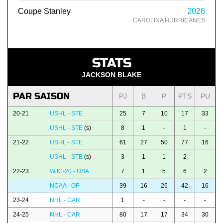
Coupe Stanley
2026
CAROLINA HURRICANES
STATS
JACKSON BLAKE
PAR SAISON
PJ
B
P
PTS
PU
20-21
USHL - STE
25
7
10
17
33
USHL - STE
(s)
8
1
-
1
-
21-22
USHL - STE
61
27
50
77
16
USHL - STE
(s)
3
1
1
2
-
22-23
WJC-20 - USA
7
1
5
6
2
NCAA - OF
39
16
26
42
16
23-24
NHL - CAR
1
-
-
-
-
24-25
NHL - CAR
80
17
17
34
30