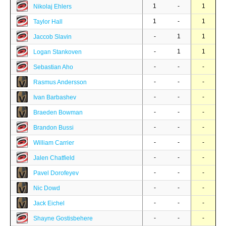
1
-
1
Nikolaj Ehlers
1
-
1
Taylor Hall
-
1
1
Jaccob Slavin
-
1
1
Logan Stankoven
-
-
-
Sebastian Aho
-
-
-
Rasmus Andersson
-
-
-
Ivan Barbashev
-
-
-
Braeden Bowman
-
-
-
Brandon Bussi
-
-
-
William Carrier
-
-
-
Jalen Chatfield
-
-
-
Pavel Dorofeyev
-
-
-
Nic Dowd
-
-
-
Jack Eichel
-
-
-
Shayne Gostisbehere