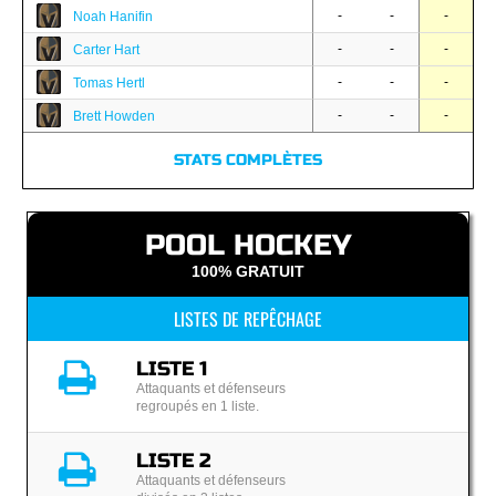
-
-
-
Noah Hanifin
-
-
-
Carter Hart
-
-
-
Tomas Hertl
-
-
-
Brett Howden
STATS COMPLÈTES
POOL HOCKEY
100% GRATUIT
LISTES DE REPÊCHAGE
LISTE 1
Attaquants et défenseurs
regroupés en 1 liste.
LISTE 2
Attaquants et défenseurs