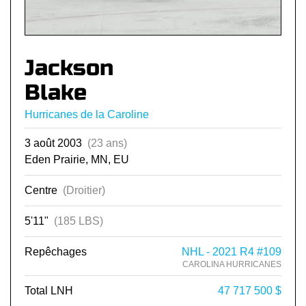
Jackson
Blake
Hurricanes de la Caroline
3 août 2003
(23 ans)
Eden Prairie, MN, EU
Centre
(Droitier)
5'11"
(185 LBS)
Repêchages
NHL - 2021 R4 #109
CAROLINA HURRICANES
Total LNH
47 717 500 $