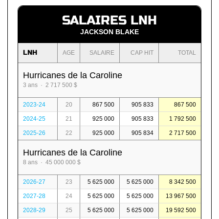
SALAIRES LNH
JACKSON BLAKE
LNH
AGE
SALAIRE
CAP HIT
TOTAL
Hurricanes de la Caroline
3 ans · 2 717 500 $
2023-24
20
867 500
905 833
867 500
2024-25
21
925 000
905 833
1 792 500
2025-26
22
925 000
905 834
2 717 500
Hurricanes de la Caroline
8 ans · 45 000 000 $
2026-27
23
5 625 000
5 625 000
8 342 500
2027-28
24
5 625 000
5 625 000
13 967 500
2028-29
25
5 625 000
5 625 000
19 592 500