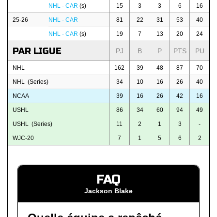
NHL - CAR
(s)
15
3
3
6
16
25-26
NHL - CAR
81
22
31
53
40
NHL - CAR
(s)
19
7
13
20
24
PAR LIGUE
PJ
B
P
PTS
PU
NHL
162
39
48
87
70
NHL (Series)
34
10
16
26
40
NCAA
39
16
26
42
16
USHL
86
34
60
94
49
USHL (Series)
11
2
1
3
-
WJC-20
7
1
5
6
2
FAQ
Jackson Blake