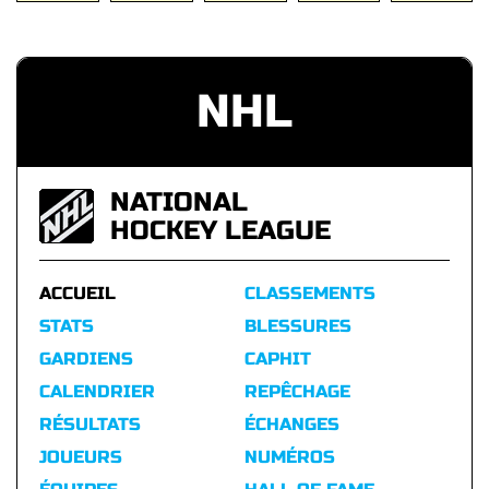
NHL
NATIONAL
HOCKEY LEAGUE
ACCUEIL
CLASSEMENTS
STATS
BLESSURES
GARDIENS
CAPHIT
CALENDRIER
REPÊCHAGE
RÉSULTATS
ÉCHANGES
JOUEURS
NUMÉROS