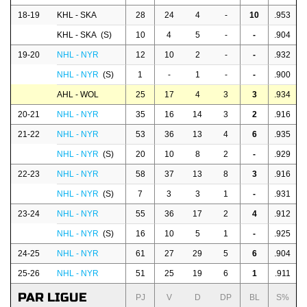
18-19
KHL - SKA
28
24
4
-
10
.953
KHL - SKA (S)
10
4
5
-
-
.904
19-20
NHL - NYR
12
10
2
-
-
.932
NHL - NYR
(S)
1
-
1
-
-
.900
AHL - WOL
25
17
4
3
3
.934
20-21
NHL - NYR
35
16
14
3
2
.916
21-22
NHL - NYR
53
36
13
4
6
.935
NHL - NYR
(S)
20
10
8
2
-
.929
22-23
NHL - NYR
58
37
13
8
3
.916
NHL - NYR
(S)
7
3
3
1
-
.931
23-24
NHL - NYR
55
36
17
2
4
.912
NHL - NYR
(S)
16
10
5
1
-
.925
24-25
NHL - NYR
61
27
29
5
6
.904
25-26
NHL - NYR
51
25
19
6
1
.911
PAR LIGUE
PJ
V
D
DP
BL
S%