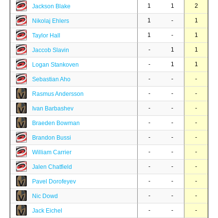
1
1
2
Jackson Blake
1
-
1
Nikolaj Ehlers
1
-
1
Taylor Hall
-
1
1
Jaccob Slavin
-
1
1
Logan Stankoven
-
-
-
Sebastian Aho
-
-
-
Rasmus Andersson
-
-
-
Ivan Barbashev
-
-
-
Braeden Bowman
-
-
-
Brandon Bussi
-
-
-
William Carrier
-
-
-
Jalen Chatfield
-
-
-
Pavel Dorofeyev
-
-
-
Nic Dowd
-
-
-
Jack Eichel