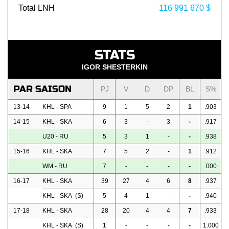
Total LNH
116 991 670 $
STATS
IGOR SHESTERKIN
PAR SAISON
PJ
V
D
DP
BL
S%
13-14
KHL - SPA
9
1
5
2
1
.903
14-15
KHL - SKA
6
3
-
3
-
.917
U20 - RU
5
3
1
-
-
.938
15-16
KHL - SKA
7
5
2
-
1
.912
WM - RU
7
-
-
-
-
.000
16-17
KHL - SKA
39
27
4
6
8
.937
KHL - SKA (S)
5
4
1
-
-
.940
17-18
KHL - SKA
28
20
4
4
7
.933
KHL - SKA (S)
1
-
-
-
-
1.000