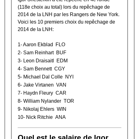
(118e choix au total) lors du
repêchage de
2014 de la LNH
par les Rangers de New York.
Voici les 10 premiers choix du repêchage de
2014 de la LNH:
1-
Aaron Ekblad
FLO
2-
Sam Reinhart
BUF
3-
Leon Draisaitl
EDM
4-
Sam Bennett
CGY
5-
Michael Dal Colle
NYI
6-
Jake Virtanen
VAN
7-
Haydn Fleury
CAR
8-
William Nylander
TOR
9-
Nikolaj Ehlers
WIN
10-
Nick Ritchie
ANA
Quel est le salaire de Igor