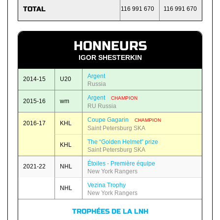
TOTAL
116 991 670
116 991 670
HONNEURS
IGOR SHESTERKIN
Argent
2014-15
U20
Russia
Argent
CHAMPION
2015-16
wm
RU Russia
Coupe Gagarin
CHAMPION
2016-17
KHL
Saint Petersburg SKA
The “Golden Helmet” prize
KHL
Saint Petersburg SKA
Étoiles - Première équipe
2021-22
NHL
New York Rangers
Vezina Trophy
NHL
New York Rangers
TROPHÉES DE LA LNH