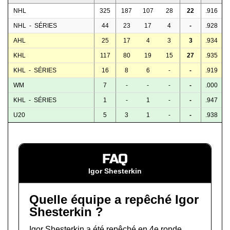
NHL
325
187
107
28
22
.916
NHL - SÉRIES
44
23
17
4
-
.928
AHL
25
17
4
3
3
.934
KHL
117
80
19
15
27
.935
KHL - SÉRIES
16
8
6
-
-
.919
WM
7
-
-
-
-
.000
KHL - SÉRIES
1
-
1
-
-
.947
U20
5
3
1
-
-
.938
FAQ
Igor Shesterkin
Quelle équipe a repêché Igor
Shesterkin ?
Igor Shesterkin a été repêché en 4e ronde