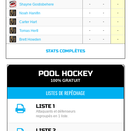
-
-
-
Shayne Gostisbehere
-
-
-
Noah Hanifin
-
-
-
Carter Hart
-
-
-
Tomas Hertl
-
-
-
Brett Howden
STATS COMPLÈTES
POOL HOCKEY
100% GRATUIT
LISTES DE REPÊCHAGE
LISTE 1
Attaquants et défenseurs
regroupés en 1 liste.
LISTE 2