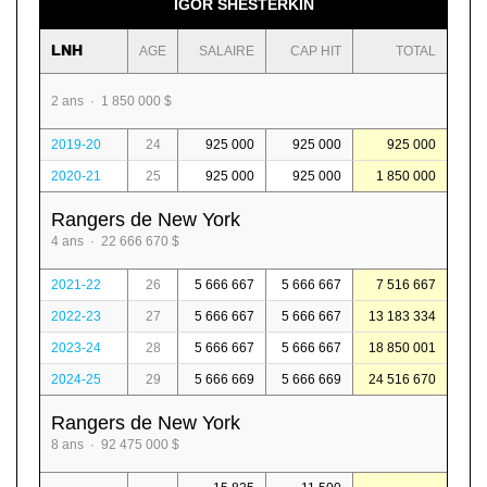
IGOR SHESTERKIN
LNH
AGE
SALAIRE
CAP HIT
TOTAL
2 ans · 1 850 000 $
2019-20
24
925 000
925 000
925 000
2020-21
25
925 000
925 000
1 850 000
Rangers de New York
4 ans · 22 666 670 $
2021-22
26
5 666 667
5 666 667
7 516 667
2022-23
27
5 666 667
5 666 667
13 183 334
2023-24
28
5 666 667
5 666 667
18 850 001
2024-25
29
5 666 669
5 666 669
24 516 670
Rangers de New York
8 ans · 92 475 000 $