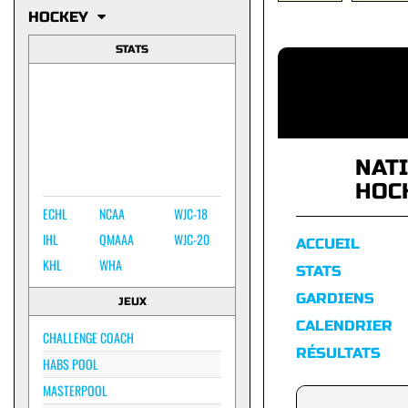
HOCKEY
STATS
NAT
HOC
ECHL
NCAA
WJC-18
IHL
QMAAA
WJC-20
ACCUEIL
KHL
WHA
STATS
GARDIENS
JEUX
CALENDRIER
CHALLENGE COACH
RÉSULTATS
HABS POOL
MASTERPOOL