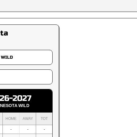
ta
26-2027
NNESOTA WILD
HOME
AWAY
TOT
-
-
-