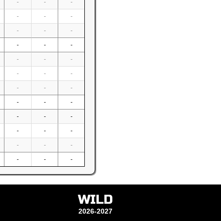
-
-
-
-
-
-
-
-
-
-
-
-
-
-
-
-
-
-
-
-
-
-
-
-
-
-
-
-
-
-
-
-
-
-
-
-
WILD
2026-2027