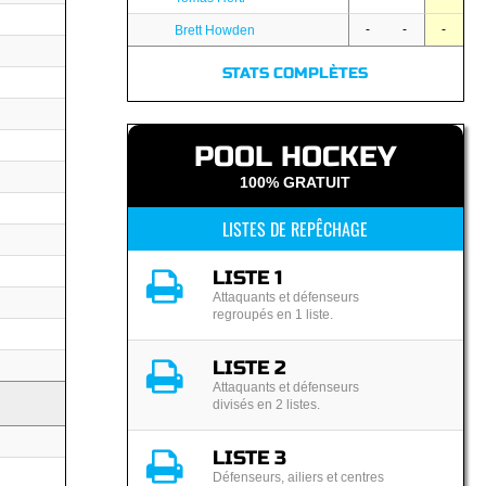
-
-
-
Brett Howden
STATS COMPLÈTES
POOL HOCKEY
100% GRATUIT
LISTES DE REPÊCHAGE
LISTE 1
Attaquants et défenseurs
regroupés en 1 liste.
LISTE 2
Attaquants et défenseurs
divisés en 2 listes.
LISTE 3
Défenseurs, ailiers et centres