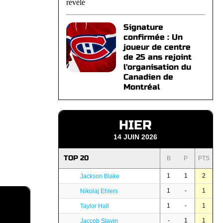
Signature
confirmée : Un
joueur de centre
de 25 ans rejoint
l'organisation du
Canadien de
Montréal
HIER
14 JUIN 2026
TOP 20
B
P
PTS
1
1
2
Jackson Blake
1
-
1
Nikolaj Ehlers
1
-
1
Taylor Hall
-
1
1
Jaccob Slavin