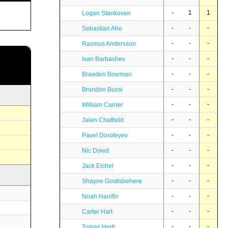
-
1
1
Logan Stankoven
-
-
-
Sebastian Aho
-
-
-
Rasmus Andersson
-
-
-
Ivan Barbashev
-
-
-
Braeden Bowman
-
-
-
Brandon Bussi
-
-
-
William Carrier
-
-
-
Jalen Chatfield
-
-
-
Pavel Dorofeyev
-
-
-
Nic Dowd
-
-
-
Jack Eichel
-
-
-
Shayne Gostisbehere
-
-
-
Noah Hanifin
-
-
-
Carter Hart
-
-
-
Tomas Hertl