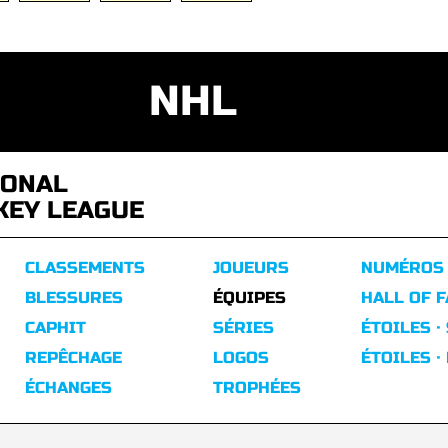
NHL
IONAL
KEY LEAGUE
CLASSEMENTS
JOUEURS
NUMÉROS
BLESSURES
ÉQUIPES
HALL OF 
CAPHIT
SÉRIES
ÉTOILES ·
REPÊCHAGE
LOGOS
ÉTOILES ·
ÉCHANGES
TROPHÉES