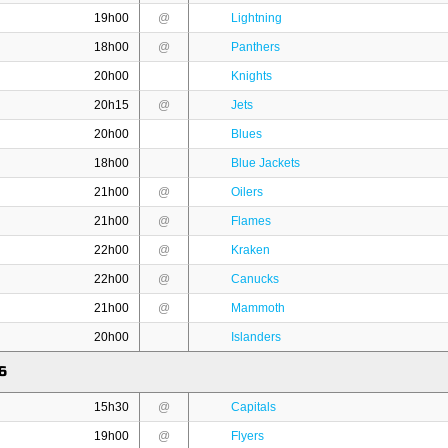
19h00
@
Lightning
18h00
@
Panthers
20h00
Knights
20h15
@
Jets
20h00
Blues
18h00
Blue Jackets
21h00
@
Oilers
21h00
@
Flames
22h00
@
Kraken
22h00
@
Canucks
21h00
@
Mammoth
20h00
Islanders
6
15h30
@
Capitals
19h00
@
Flyers