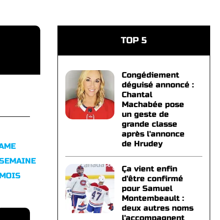
TOP 5
Congédiement
déguisé annoncé :
Chantal
Machabée pose
un geste de
grande classe
après l'annonce
de Hrudey
FAME
 SEMAINE
Ça vient enfin
 MOIS
d'être confirmé
pour Samuel
Montembeault :
deux autres noms
l'accompagnent