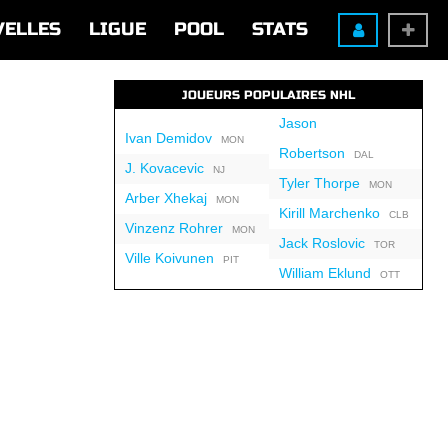
VELLES
LIGUE
POOL
STATS
JOUEURS POPULAIRES NHL
Jason
Ivan Demidov
MON
Robertson
DAL
J. Kovacevic
NJ
Tyler Thorpe
MON
Arber Xhekaj
MON
Kirill Marchenko
CLB
Vinzenz Rohrer
MON
Jack Roslovic
TOR
Ville Koivunen
PIT
William Eklund
OTT