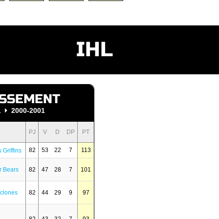
IHL
SSEMENT
L
2000-2001
PJ
V
D
DP
PT
82
53
22
7
113
Griffins
r Bears
82
47
28
7
101
yclones
82
44
29
9
97