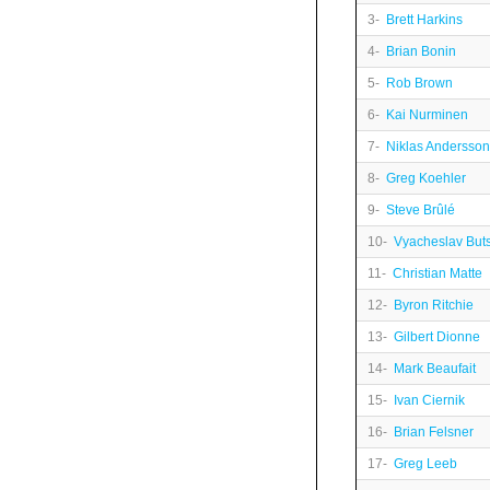
3-
Brett Harkins
4-
Brian Bonin
5-
Rob Brown
6-
Kai Nurminen
7-
Niklas Andersson
8-
Greg Koehler
9-
Steve Brûlé
10-
Vyacheslav But
11-
Christian Matte
12-
Byron Ritchie
13-
Gilbert Dionne
14-
Mark Beaufait
15-
Ivan Ciernik
16-
Brian Felsner
17-
Greg Leeb