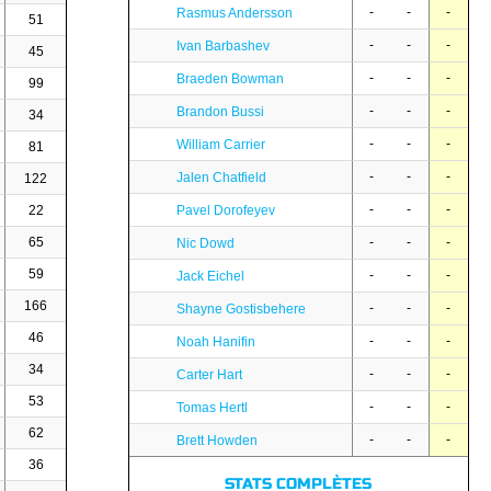
-
-
-
Rasmus Andersson
51
-
-
-
Ivan Barbashev
45
-
-
-
Braeden Bowman
99
-
-
-
Brandon Bussi
34
-
-
-
William Carrier
81
-
-
-
Jalen Chatfield
122
-
-
-
22
Pavel Dorofeyev
65
-
-
-
Nic Dowd
59
-
-
-
Jack Eichel
166
-
-
-
Shayne Gostisbehere
46
-
-
-
Noah Hanifin
34
-
-
-
Carter Hart
53
-
-
-
Tomas Hertl
62
-
-
-
Brett Howden
36
STATS COMPLÈTES