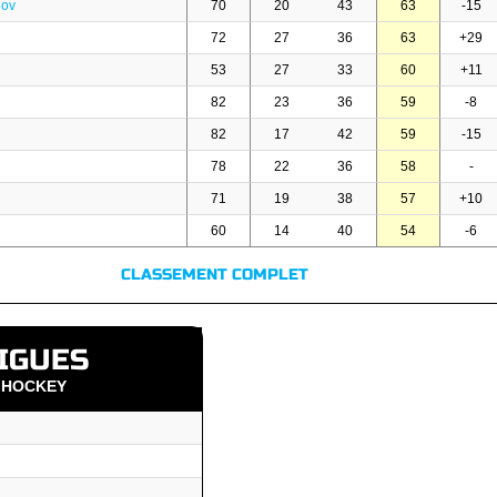
nov
70
20
43
63
-15
72
27
36
63
+29
53
27
33
60
+11
82
23
36
59
-8
82
17
42
59
-15
78
22
36
58
-
71
19
38
57
+10
60
14
40
54
-6
CLASSEMENT COMPLET
IGUES
HOCKEY