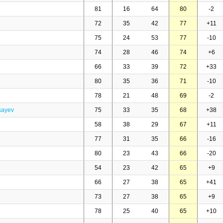
81
16
64
80
-2
72
35
42
77
+11
75
24
53
77
-10
74
28
46
74
+6
66
33
39
72
+33
80
35
36
71
-10
78
21
48
69
-2
sayev
75
33
35
68
+38
58
38
29
67
+11
77
31
35
66
-16
80
23
43
66
-20
54
23
42
65
+9
66
27
38
65
+41
73
27
38
65
+9
78
25
40
65
+10