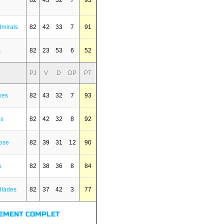
82
43
32
7
93
mirals
82
42
33
7
91
s
82
23
53
6
52
PJ
V
D
DP
PT
ves
82
43
32
7
93
os
82
42
32
8
92
ose
82
39
31
12
90
s
82
38
36
8
84
Blades
82
37
42
3
77
EMENT COMPLET