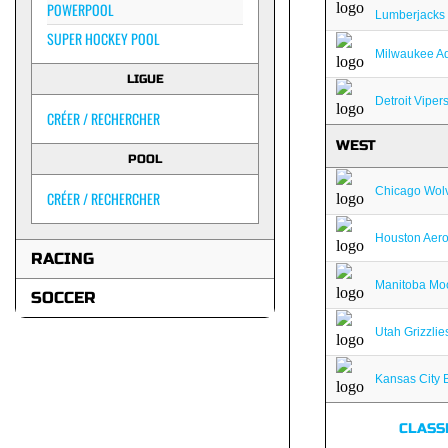
POWERPOOL
Lumberjacks
SUPER HOCKEY POOL
Milwaukee Ad
LIGUE
Detroit Viper
CRÉER / RECHERCHER
WEST
POOL
Chicago Wol
CRÉER / RECHERCHER
Houston Aer
RACING
Manitoba Mo
SOCCER
Utah Grizzlie
Kansas City 
CLASS