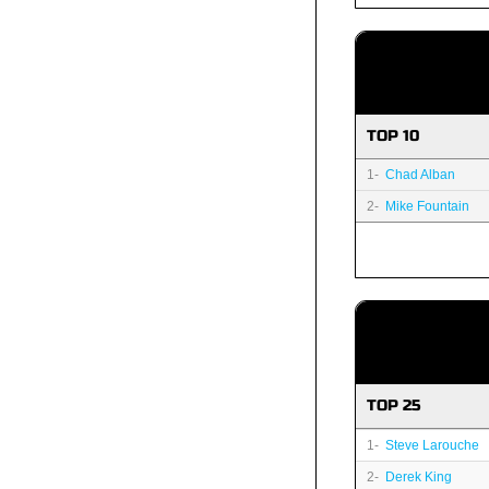
TOP 10
1-
Chad Alban
2-
Mike Fountain
TOP 25
1-
Steve Larouche
2-
Derek King