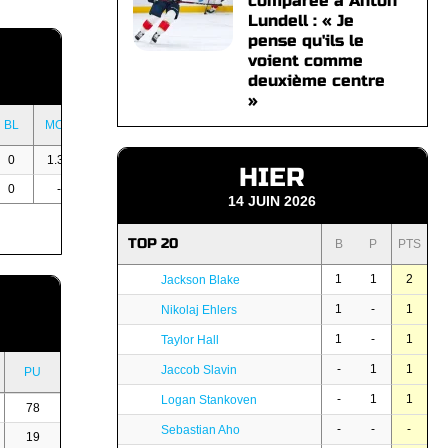
comparée à Anton
Lundell : « Je
pense qu'ils le
voient comme
deuxième centre
»
BL
MOY
B
P
PU
0
1.33
-
-
-
HIER
0
-
3
4
104
14 JUIN 2026
TOP 20
B
P
PTS
1
1
2
Jackson Blake
1
-
1
Nikolaj Ehlers
1
-
1
Taylor Hall
-
1
1
Jaccob Slavin
PU
-
1
1
Logan Stankoven
78
-
-
-
Sebastian Aho
19