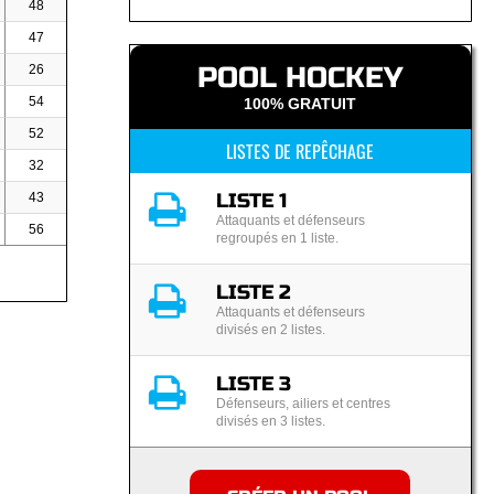
48
47
POOL HOCKEY
26
54
100% GRATUIT
52
LISTES DE REPÊCHAGE
32
LISTE 1
43
Attaquants et défenseurs
56
regroupés en 1 liste.
LISTE 2
Attaquants et défenseurs
divisés en 2 listes.
LISTE 3
Défenseurs, ailiers et centres
divisés en 3 listes.