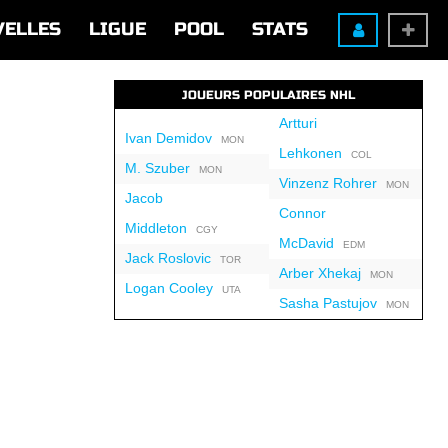
VELLES
LIGUE
POOL
STATS
JOUEURS POPULAIRES NHL
Artturi
Ivan Demidov
MON
Lehkonen
COL
M. Szuber
MON
Vinzenz Rohrer
MON
Jacob
Connor
Middleton
CGY
McDavid
EDM
Jack Roslovic
TOR
Arber Xhekaj
MON
Logan Cooley
UTA
Sasha Pastujov
MON