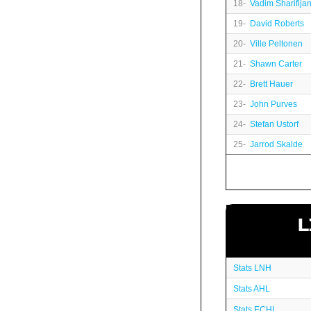
18-
Vadim Sharifija
19-
David Roberts
20-
Ville Peltonen
21-
Shawn Carter
22-
Brett Hauer
23-
John Purves
24-
Stefan Ustorf
25-
Jarrod Skalde
L
Stats LNH
Stats AHL
Stats ECHL