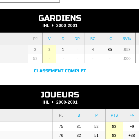
GARDIENS
IHL
2000-2001
PJ
V
D
DP
BC
LC
SV%
3
2
1
-
4
85
.953
52
-
-
-
-
-
.000
CLASSEMENT COMPLET
JOUEURS
IHL
2000-2001
PJ
B
P
PTS
+/-
75
31
52
83
+9
76
32
51
83
+38