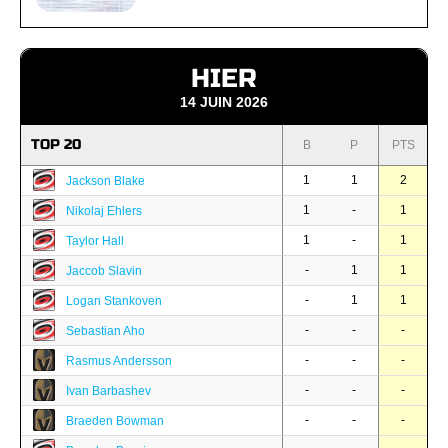
HIER
14 JUIN 2026
TOP 20
B
P
PTS
1
1
2
Jackson Blake
1
-
1
Nikolaj Ehlers
1
-
1
Taylor Hall
-
1
1
Jaccob Slavin
-
1
1
Logan Stankoven
-
-
-
Sebastian Aho
-
-
-
Rasmus Andersson
-
-
-
Ivan Barbashev
-
-
-
Braeden Bowman