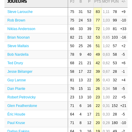
JOUEURS
PJ
B
P
PTS
MOY
PUN
+/-
Steve Larouche
75
31
52
83
1,11
78
+9
Rob Brown
75
24
53
77
1,03
99
-10
Niklas Andersson
66
33
39
72
1,09
81
+33
Brian Noonan
82
21
32
53
0,65
103
-16
Steve Maltais
50
25
26
51
1,02
57
+2
Bob Nardella
78
9
40
49
0,63
58
-5
Ted Drury
68
21
21
42
0,62
53
+6
Jesse Bélanger
58
17
22
39
0,67
28
-1
Guy Larose
81
13
22
35
0,43
32
+4
Dan Plante
76
15
11
26
0,34
58
-5
Robert Petrovicky
23
13
10
23
1,00
22
+5
Glen Featherstone
71
6
16
22
0,31
152
+21
Éric Houde
64
4
17
21
0,33
28
-5
Paul Kruse
71
8
12
20
0,28
180
-10
Dallas Eakins
64
3
16
19
0,30
49
-2