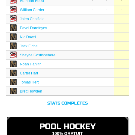
-
-
-
Brandon Bussi
-
-
-
William Carrier
-
-
-
Jalen Chatfield
-
-
-
Pavel Dorofeyev
-
-
-
Nic Dowd
-
-
-
Jack Eichel
-
-
-
Shayne Gostisbehere
-
-
-
Noah Hanifin
-
-
-
Carter Hart
-
-
-
Tomas Hertl
-
-
-
Brett Howden
STATS COMPLÈTES
POOL HOCKEY
100% GRATUIT