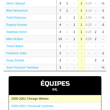
Glenn Stewart
3
1
-
1
0,33
-
+1
Blair Atcheynum
7
1
-
1
0,14
-
-1
Todd Robinson
2
-
1
1
0,50
-
+1
Evgeny Korolev
4
-
1
1
0,25
-
-3
Vladislav Serov
4
-
1
1
0,25
2
-1
Mike McBain
13
-
1
1
0,08
2
-
Trevor Baker
1
-
-
-
-
-
-
Frédérick Jobin
2
-
-
-
-
-
-1
Doug Zmolek
2
-
-
-
-
2
-1
Jean-François Tremblay
3
-
-
-
-
-
+1
ÉQUIPES
IHL
2000-2001 Chicago Wolves
2000-2001 Cincinnati Cyclones