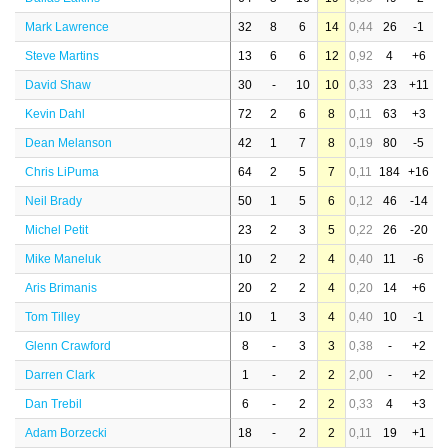
Mark Lawrence
32
8
6
14
0,44
26
-1
Steve Martins
13
6
6
12
0,92
4
+6
David Shaw
30
-
10
10
0,33
23
+11
Kevin Dahl
72
2
6
8
0,11
63
+3
Dean Melanson
42
1
7
8
0,19
80
-5
Chris LiPuma
64
2
5
7
0,11
184
+16
Neil Brady
50
1
5
6
0,12
46
-14
Michel Petit
23
2
3
5
0,22
26
-20
Mike Maneluk
10
2
2
4
0,40
11
-6
Aris Brimanis
20
2
2
4
0,20
14
+6
Tom Tilley
10
1
3
4
0,40
10
-1
Glenn Crawford
8
-
3
3
0,38
-
+2
Darren Clark
1
-
2
2
2,00
-
+2
Dan Trebil
6
-
2
2
0,33
4
+3
Adam Borzecki
18
-
2
2
0,11
19
+1