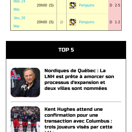
Mar, 24
20h00 (S)
Penguins
D 2·5
Mai
Jeu, 26
20h00 (S)
@
Penguins
D 1·2
Mai
TOP 5
Nordiques de Québec : La
LNH est prête à amorcer son
processus d'expansion et
deux villes sont nommées
Kent Hughes attend une
confirmation pour une
transaction avec Columbus :
trois joueurs visés par cette