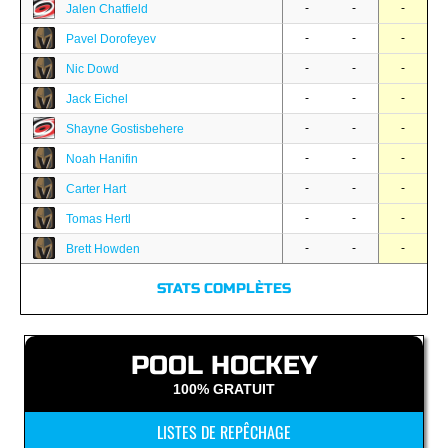
-
-
-
Jalen Chatfield
-
-
-
Pavel Dorofeyev
-
-
-
Nic Dowd
-
-
-
Jack Eichel
-
-
-
Shayne Gostisbehere
-
-
-
Noah Hanifin
-
-
-
Carter Hart
-
-
-
Tomas Hertl
-
-
-
Brett Howden
STATS COMPLÈTES
POOL HOCKEY
100% GRATUIT
LISTES DE REPÊCHAGE