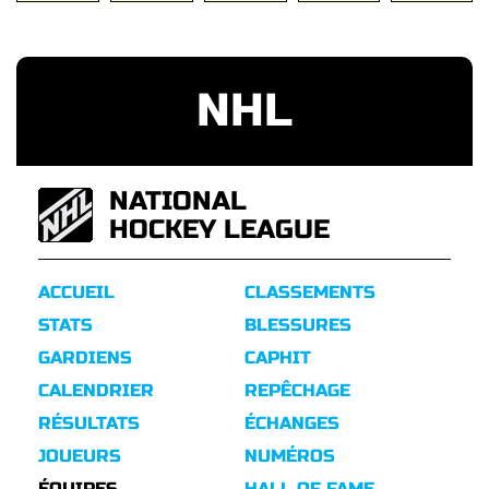
NHL
NATIONAL
HOCKEY LEAGUE
ACCUEIL
CLASSEMENTS
STATS
BLESSURES
GARDIENS
CAPHIT
CALENDRIER
REPÊCHAGE
RÉSULTATS
ÉCHANGES
JOUEURS
NUMÉROS
ÉQUIPES
HALL OF FAME