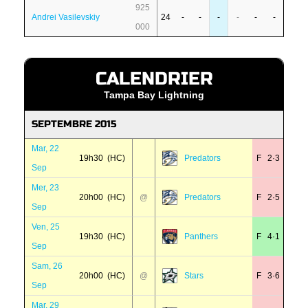
925
Andrei Vasilevskiy
24
-
-
-
-
-
-
000
CALENDRIER
Tampa Bay Lightning
SEPTEMBRE 2015
Mar, 22
19h30 (HC)
Predators
F 2·3
Sep
Mer, 23
20h00 (HC)
@
Predators
F 2·5
Sep
Ven, 25
19h30 (HC)
Panthers
F 4·1
Sep
Sam, 26
20h00 (HC)
@
Stars
F 3·6
Sep
Mar, 29