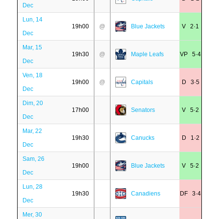
Dec
Lun, 14
19h00
@
Blue Jackets
V 2·1
Dec
Mar, 15
19h30
@
Maple Leafs
VP 5·4
Dec
Ven, 18
19h00
@
Capitals
D 3·5
Dec
Dim, 20
17h00
Senators
V 5·2
Dec
Mar, 22
19h30
Canucks
D 1·2
Dec
Sam, 26
19h00
Blue Jackets
V 5·2
Dec
Lun, 28
19h30
Canadiens
DF 3·4
Dec
Mer, 30