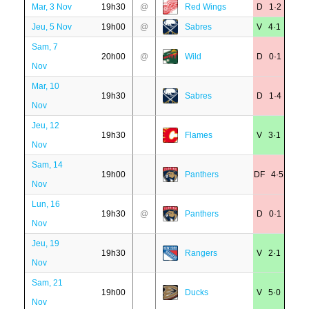
Mar, 3 Nov
19h30
@
Red Wings
D 1·2
Jeu, 5 Nov
19h00
@
Sabres
V 4·1
Sam, 7
20h00
@
Wild
D 0·1
Nov
Mar, 10
19h30
Sabres
D 1·4
Nov
Jeu, 12
19h30
Flames
V 3·1
Nov
Sam, 14
19h00
Panthers
DF 4·5
Nov
Lun, 16
19h30
@
Panthers
D 0·1
Nov
Jeu, 19
19h30
Rangers
V 2·1
Nov
Sam, 21
19h00
Ducks
V 5·0
Nov