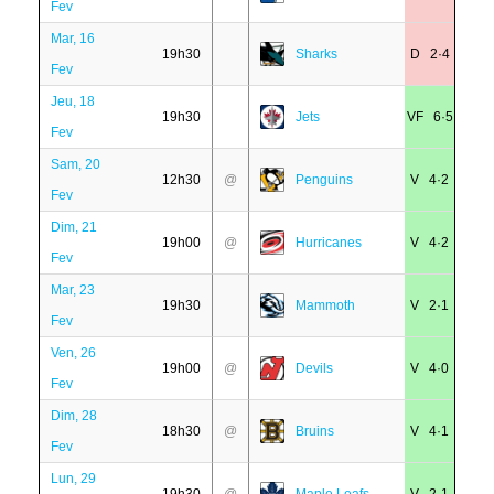
Fev
Mar, 16
19h30
Sharks
D 2·4
Fev
Jeu, 18
19h30
Jets
VF 6·5
Fev
Sam, 20
12h30
@
Penguins
V 4·2
Fev
Dim, 21
19h00
@
Hurricanes
V 4·2
Fev
Mar, 23
19h30
Mammoth
V 2·1
Fev
Ven, 26
19h00
@
Devils
V 4·0
Fev
Dim, 28
18h30
@
Bruins
V 4·1
Fev
Lun, 29