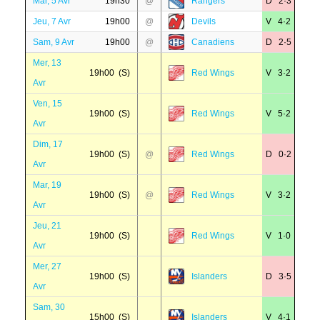
Mar, 5 Avr
19h30
@
Rangers
D 2·3
Jeu, 7 Avr
19h00
@
Devils
V 4·2
Sam, 9 Avr
19h00
@
Canadiens
D 2·5
Mer, 13
19h00 (S)
Red Wings
V 3·2
Avr
Ven, 15
19h00 (S)
Red Wings
V 5·2
Avr
Dim, 17
19h00 (S)
@
Red Wings
D 0·2
Avr
Mar, 19
19h00 (S)
@
Red Wings
V 3·2
Avr
Jeu, 21
19h00 (S)
Red Wings
V 1·0
Avr
Mer, 27
19h00 (S)
Islanders
D 3·5
Avr
Sam, 30
15h00 (S)
Islanders
V 4·1