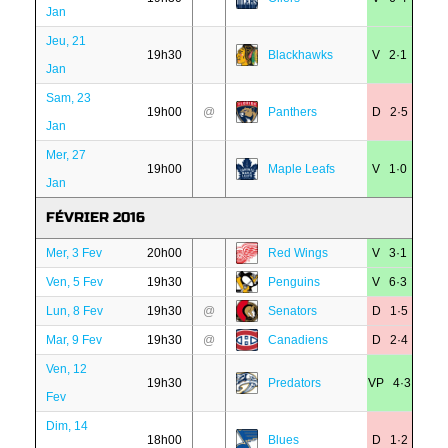
Jan
Jeu, 21
19h30
Blackhawks
V 2·1
Jan
Sam, 23
19h00
@
Panthers
D 2·5
Jan
Mer, 27
19h00
Maple Leafs
V 1·0
Jan
FÉVRIER 2016
Mer, 3 Fev
20h00
Red Wings
V 3·1
Ven, 5 Fev
19h30
Penguins
V 6·3
Lun, 8 Fev
19h30
@
Senators
D 1·5
Mar, 9 Fev
19h30
@
Canadiens
D 2·4
Ven, 12
19h30
Predators
VP 4·3
Fev
Dim, 14
18h00
Blues
D 1·2