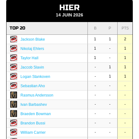
HIER
14 JUIN 2026
TOP 20
B
P
PTS
1
1
2
Jackson Blake
1
-
1
Nikolaj Ehlers
1
-
1
Taylor Hall
-
1
1
Jaccob Slavin
-
1
1
Logan Stankoven
-
-
-
Sebastian Aho
-
-
-
Rasmus Andersson
-
-
-
Ivan Barbashev
-
-
-
Braeden Bowman
-
-
-
Brandon Bussi
-
-
-
William Carrier