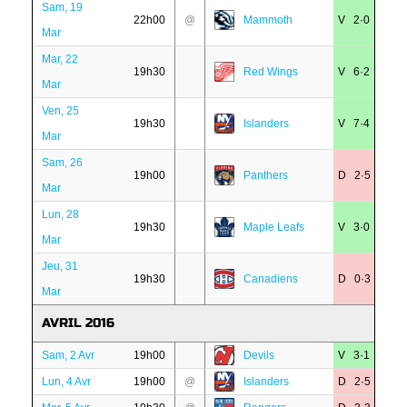
Sam, 19
22h00
@
Mammoth
V 2·0
Mar
Mar, 22
19h30
Red Wings
V 6·2
Mar
Ven, 25
19h30
Islanders
V 7·4
Mar
Sam, 26
19h00
Panthers
D 2·5
Mar
Lun, 28
19h30
Maple Leafs
V 3·0
Mar
Jeu, 31
19h30
Canadiens
D 0·3
Mar
AVRIL 2016
Sam, 2 Avr
19h00
Devils
V 3·1
Lun, 4 Avr
19h00
@
Islanders
D 2·5