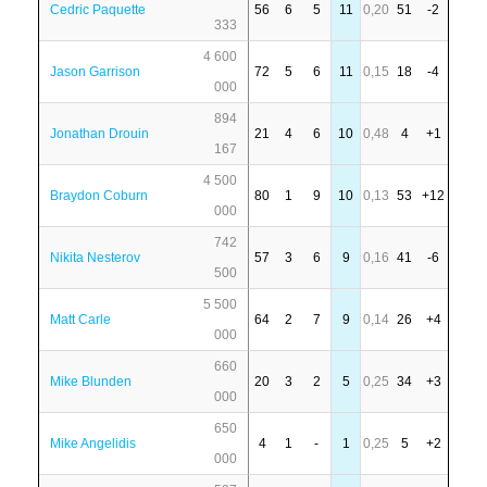
Cedric Paquette
56
6
5
11
0,20
51
-2
333
4 600
Jason Garrison
72
5
6
11
0,15
18
-4
000
894
Jonathan Drouin
21
4
6
10
0,48
4
+1
167
4 500
Braydon Coburn
80
1
9
10
0,13
53
+12
000
742
Nikita Nesterov
57
3
6
9
0,16
41
-6
500
5 500
Matt Carle
64
2
7
9
0,14
26
+4
000
660
Mike Blunden
20
3
2
5
0,25
34
+3
000
650
Mike Angelidis
4
1
-
1
0,25
5
+2
000