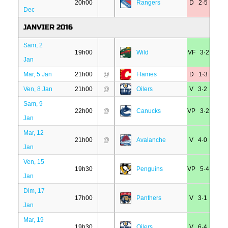
20h00
Rangers
D 2·5
Dec
JANVIER 2016
Sam, 2
19h00
Wild
VF 3·2
Jan
Mar, 5 Jan
21h00
@
Flames
D 1·3
Ven, 8 Jan
21h00
@
Oilers
V 3·2
Sam, 9
22h00
@
Canucks
VP 3·2
Jan
Mar, 12
21h00
@
Avalanche
V 4·0
Jan
Ven, 15
19h30
Penguins
VP 5·4
Jan
Dim, 17
17h00
Panthers
V 3·1
Jan
Mar, 19
19h30
Oilers
V 6·4