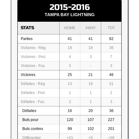
2015-2016
TAMPA BAY LIGHTNING
STATS
HOME
AWAY
TOT
Parties
41
41
82
Victoires - Rég.
18
18
36
Victoires - Prol.
4
3
7
Victoires - Fus.
3
-
3
Victoires
25
21
46
Défaites - Rég.
13
18
31
Défaites - Prol.
1
1
2
Défaites - Fus.
2
1
3
Défaites
16
20
36
Buts pour
120
107
227
Buts contres
99
102
201
Différentiel
+21
+5
+26