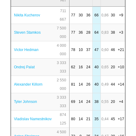
HIT
711
Nikita Kucherov
77
30
36
66
0,86
30
+9
667
7 500
Steven Stamkos
77
36
28
64
0,83
38
+3
000
4 000
Victor Hedman
78
10
37
47
0,60
46
+21
000
3 333
Ondrej Palat
62
16
24
40
0,65
20
+10
333
2 550
Alexander Killorn
81
14
26
40
0,49
44
+14
000
3 333
Tyler Johnson
69
14
24
38
0,55
20
+4
333
874
Vladislav Namestnikov
80
14
21
35
0,44
45
+17
125
4 500