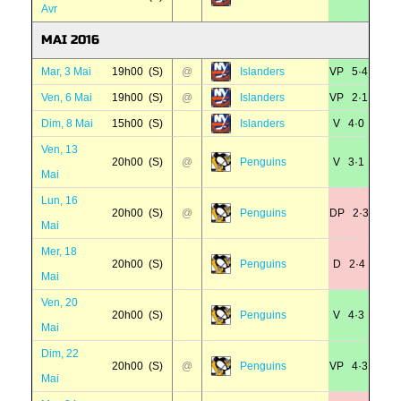
Avr
MAI 2016
Mar, 3 Mai
19h00 (S)
@
Islanders
VP 5·4
Ven, 6 Mai
19h00 (S)
@
Islanders
VP 2·1
Dim, 8 Mai
15h00 (S)
Islanders
V 4·0
Ven, 13
20h00 (S)
@
Penguins
V 3·1
Mai
Lun, 16
20h00 (S)
@
Penguins
DP 2·3
Mai
Mer, 18
20h00 (S)
Penguins
D 2·4
Mai
Ven, 20
20h00 (S)
Penguins
V 4·3
Mai
Dim, 22
20h00 (S)
@
Penguins
VP 4·3
Mai