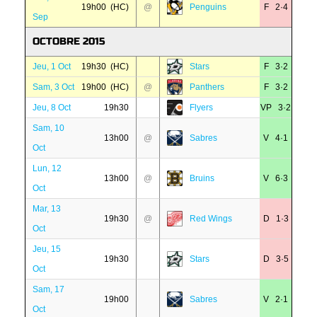
19h00 (HC)
@
Penguins
F 2·4
Sep
OCTOBRE 2015
Jeu, 1 Oct
19h30 (HC)
Stars
F 3·2
Sam, 3 Oct
19h00 (HC)
@
Panthers
F 3·2
Jeu, 8 Oct
19h30
Flyers
VP 3·2
Sam, 10
13h00
@
Sabres
V 4·1
Oct
Lun, 12
13h00
@
Bruins
V 6·3
Oct
Mar, 13
19h30
@
Red Wings
D 1·3
Oct
Jeu, 15
19h30
Stars
D 3·5
Oct
Sam, 17
19h00
Sabres
V 2·1
Oct