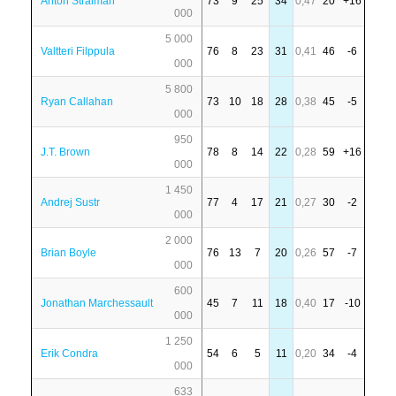
Anton Stralman
73
9
25
34
0,47
20
+16
000
5 000
Valtteri Filppula
76
8
23
31
0,41
46
-6
000
5 800
Ryan Callahan
73
10
18
28
0,38
45
-5
000
950
J.T. Brown
78
8
14
22
0,28
59
+16
000
1 450
Andrej Sustr
77
4
17
21
0,27
30
-2
000
2 000
Brian Boyle
76
13
7
20
0,26
57
-7
000
600
Jonathan Marchessault
45
7
11
18
0,40
17
-10
000
1 250
Erik Condra
54
6
5
11
0,20
34
-4
000
633