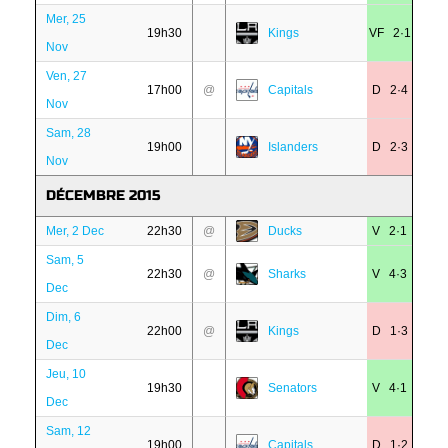
Mer, 25
19h30
Kings
VF 2·1
Nov
Ven, 27
17h00
@
Capitals
D 2·4
Nov
Sam, 28
19h00
Islanders
D 2·3
Nov
DÉCEMBRE 2015
Mer, 2 Dec
22h30
@
Ducks
V 2·1
Sam, 5
22h30
@
Sharks
V 4·3
Dec
Dim, 6
22h00
@
Kings
D 1·3
Dec
Jeu, 10
19h30
Senators
V 4·1
Dec
Sam, 12
19h00
Capitals
D 1·2