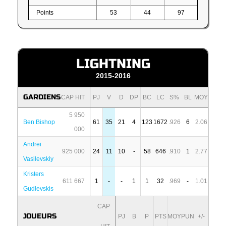
Points
53
44
97
LIGHTNING
2015-2016
GARDIENS
CAP HIT
PJ
V
D
DP
BC
LC
S%
BL
MOY
5 950
Ben Bishop
61
35
21
4
123
1672
.926
6
2.06
000
Andrei
925 000
24
11
10
-
58
646
.910
1
2.77
Vasilevskiy
Kristers
611 667
1
-
-
1
1
32
.969
-
1.01
Gudlevskis
CAP
JOUEURS
PJ
B
P
PTS
MOY
PUN
+/-