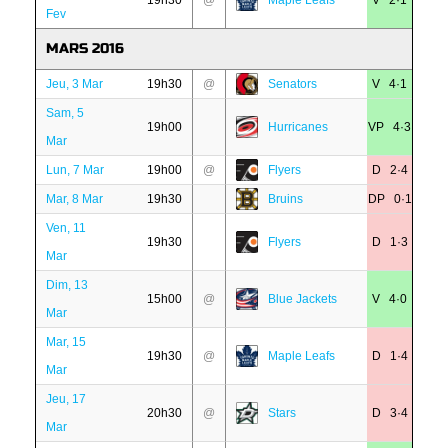
19h30
@
Maple Leafs
V 2·1
Fev
MARS 2016
Jeu, 3 Mar
19h30
@
Senators
V 4·1
Sam, 5
19h00
Hurricanes
VP 4·3
Mar
Lun, 7 Mar
19h00
@
Flyers
D 2·4
Mar, 8 Mar
19h30
Bruins
DP 0·1
Ven, 11
19h30
Flyers
D 1·3
Mar
Dim, 13
15h00
@
Blue Jackets
V 4·0
Mar
Mar, 15
19h30
@
Maple Leafs
D 1·4
Mar
Jeu, 17
20h30
@
Stars
D 3·4
Mar