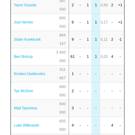
587
Yanni Gourde
2
-
1
1
0,50
2
+1
500
600
Joel Vermin
6
-
1
1
0,17
-
+1
000
894
Slater Koekkoek
9
-
1
1
0,11
2
-1
167
5 950
Ben Bishop
61
-
1
1
0,02
4
-
000
611
Kristers Gudlevskis
1
-
-
-
-
-
-
667
660
Tye McGinn
2
-
-
-
-
-
-
000
600
Matt Taormina
3
-
-
-
-
-
-
000
605
Luke Witkowski
4
-
-
-
-
4
-
000