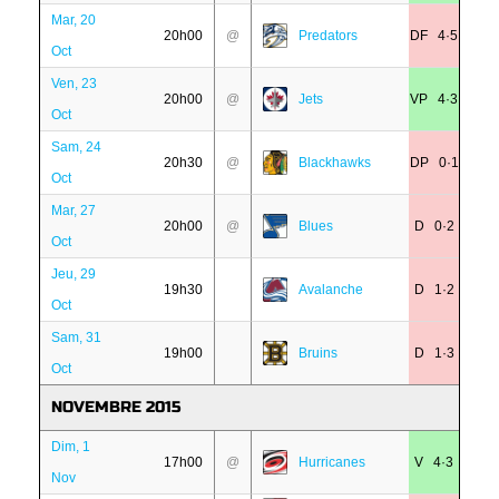
Mar, 20
20h00
@
Predators
DF 4·5
Oct
Ven, 23
20h00
@
Jets
VP 4·3
Oct
Sam, 24
20h30
@
Blackhawks
DP 0·1
Oct
Mar, 27
20h00
@
Blues
D 0·2
Oct
Jeu, 29
19h30
Avalanche
D 1·2
Oct
Sam, 31
19h00
Bruins
D 1·3
Oct
NOVEMBRE 2015
Dim, 1
17h00
@
Hurricanes
V 4·3
Nov