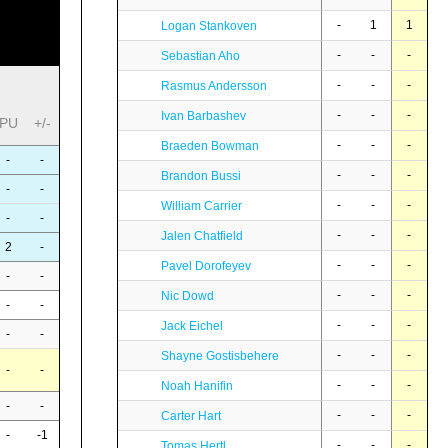
-
1
1
Logan Stankoven
-
-
-
Sebastian Aho
-
-
-
Rasmus Andersson
-
-
-
Ivan Barbashev
PU
+/-
-
-
-
Braeden Bowman
-
-
-
-
-
Brandon Bussi
-
-
-
-
-
William Carrier
-
-
-
-
-
Jalen Chatfield
2
-
-
-
-
Pavel Dorofeyev
-
-
-
-
-
Nic Dowd
-
-
-
-
-
Jack Eichel
-
-
-
-
-
Shayne Gostisbehere
-
-
-
-
-
Noah Hanifin
-
-
-
-
-
Carter Hart
-
-1
-
-
-
Tomas Hertl