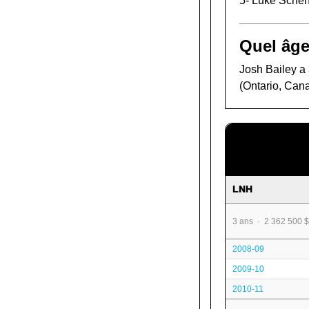
5-
Luke Sche
Quel âge
Josh Bailey a 
(Ontario, Can
LNH
3 ans · 2 362 500 $
2008-09
2009-10
2010-11