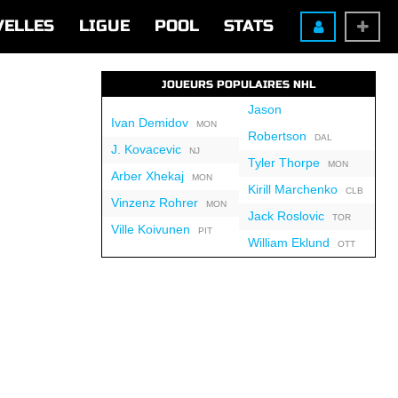
VELLES
LIGUE
POOL
STATS
JOUEURS POPULAIRES NHL
Jason
Ivan Demidov
MON
Robertson
DAL
J. Kovacevic
NJ
Tyler Thorpe
MON
Arber Xhekaj
MON
Kirill Marchenko
CLB
Vinzenz Rohrer
MON
Jack Roslovic
TOR
Ville Koivunen
PIT
William Eklund
OTT