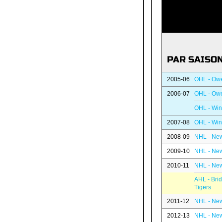
PAR SAISO
2005-06
OHL - Owe
2006-07
OHL - Owe
OHL - Wind
2007-08
OHL - Wind
2008-09
NHL - New
2009-10
NHL - New
2010-11
NHL - New
AHL - Bri
Tigers
2011-12
NHL - New
2012-13
NHL - New