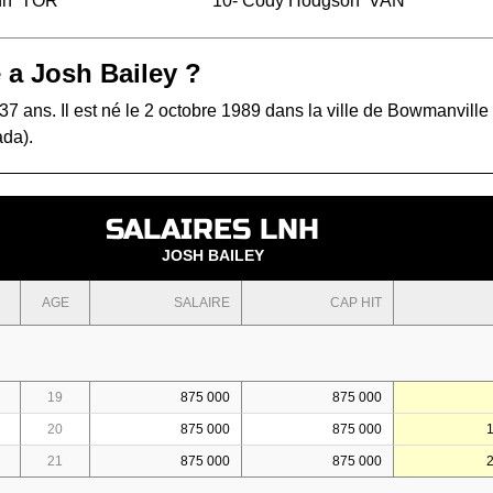
nn
TOR
10-
Cody Hodgson
VAN
 a Josh Bailey ?
37 ans. Il est né le 2 octobre 1989 dans la ville de Bowmanville
ada).
SALAIRES LNH
JOSH BAILEY
AGE
SALAIRE
CAP HIT
19
875 000
875 000
20
875 000
875 000
21
875 000
875 000