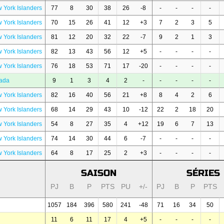
 York Islanders
77
8
30
38
26
-8
-
-
-
-
 York Islanders
70
15
26
41
12
+3
7
2
3
5
 York Islanders
81
12
20
32
22
-7
9
2
1
3
 York Islanders
82
13
43
56
12
+5
-
-
-
-
 York Islanders
76
18
53
71
17
-20
-
-
-
-
ada
9
1
3
4
2
-
-
-
-
-
 York Islanders
82
16
40
56
21
+8
8
4
2
6
 York Islanders
68
14
29
43
10
-12
22
2
18
20
 York Islanders
54
8
27
35
4
+12
19
6
7
13
 York Islanders
74
14
30
44
6
-7
-
-
-
-
 York Islanders
64
8
17
25
2
+3
-
-
-
-
SAISON
SÉRIES
PJ
B
P
PTS
PU
+/-
PJ
B
P
PTS
1057
184
396
580
241
-48
71
16
34
50
11
6
11
17
4
+5
-
-
-
-