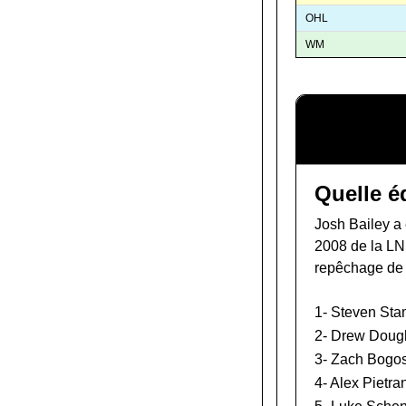
OHL
WM
Quelle é
Josh Bailey a 
2008 de la L
repêchage de
1-
Steven Sta
2-
Drew Doug
3-
Zach Bogo
4-
Alex Pietra