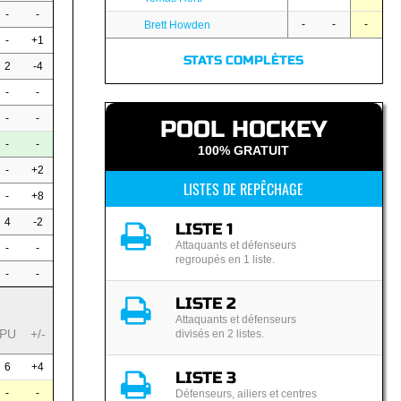
-
-
-
-
-
Brett Howden
-
+1
STATS COMPLÈTES
2
-4
-
-
-
-
POOL HOCKEY
-
-
100% GRATUIT
-
+2
LISTES DE REPÊCHAGE
-
+8
4
-2
LISTE 1
Attaquants et défenseurs
-
-
regroupés en 1 liste.
-
-
LISTE 2
Attaquants et défenseurs
PU
+/-
divisés en 2 listes.
6
+4
LISTE 3
-
-
Défenseurs, ailiers et centres