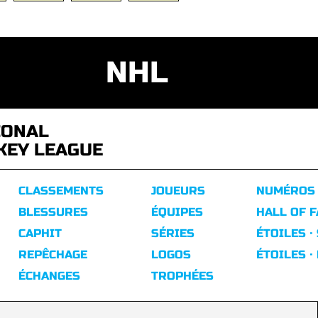
NHL
IONAL
KEY LEAGUE
CLASSEMENTS
JOUEURS
NUMÉROS
BLESSURES
ÉQUIPES
HALL OF 
CAPHIT
SÉRIES
ÉTOILES ·
REPÊCHAGE
LOGOS
ÉTOILES ·
ÉCHANGES
TROPHÉES