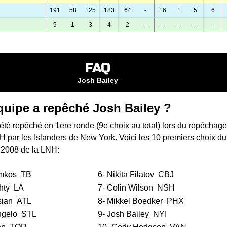
191
58
125
183
64
-
16
1
5
6
9
1
3
4
2
-
-
-
-
-
FAQ
Josh Bailey
quipe a repêché Josh Bailey ?
été repêché en 1ère ronde (9e choix au total) lors du
repêchage
NH
par les Islanders de New York. Voici les 10 premiers choix du
 2008 de la LNH:
mkos
TB
6-
Nikita Filatov
CBJ
hty
LA
7-
Colin Wilson
NSH
sian
ATL
8-
Mikkel Boedker
PHX
ngelo
STL
9- Josh Bailey
NYI