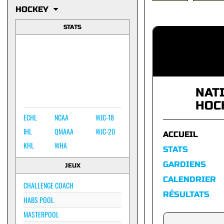
HOCKEY
STATS
NAT
HOC
ECHL
NCAA
WJC-18
IHL
QMAAA
WJC-20
ACCUEIL
KHL
WHA
STATS
GARDIENS
JEUX
CALENDRIER
CHALLENGE COACH
RÉSULTATS
HABS POOL
MASTERPOOL