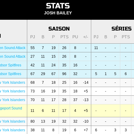
STATS
JOSH BAILEY
SAISON
SÉRIES
N
PJ
B
P
PTS
PU
+/-
PJ
B
P
PTS
n Sound Attack
55
7
19
26
8
-
11
-
-
-
n Sound Attack
27
11
15
26
8
-
-
-
-
-
sor Spitfires
42
11
24
35
16
-
-
-
-
-
sor Spitfires
67
29
67
96
32
-
5
1
5
6
 York Islanders
68
7
18
25
16
-14
-
-
-
-
 York Islanders
73
16
19
35
18
+5
-
-
-
-
 York Islanders
70
11
17
28
37
-13
-
-
-
-
dgeport Sound
11
6
11
17
4
+5
-
-
-
-
 York Islanders
80
13
19
32
32
-10
-
-
-
-
 York Islanders
38
11
8
19
6
+7
6
-
3
3