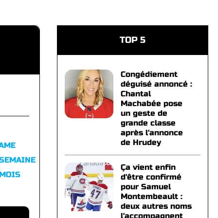
TOP 5
Congédiement
déguisé annoncé :
Chantal
Machabée pose
un geste de
grande classe
après l'annonce
de Hrudey
FAME
 SEMAINE
Ça vient enfin
 MOIS
d'être confirmé
pour Samuel
Montembeault :
deux autres noms
l'accompagnent