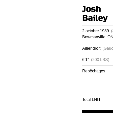
Josh
Bailey
2 octobre 1989
(
Bowmanville, O
Ailier droit
(Gauc
6'1"
(200 LBS)
Repêchages
Total LNH