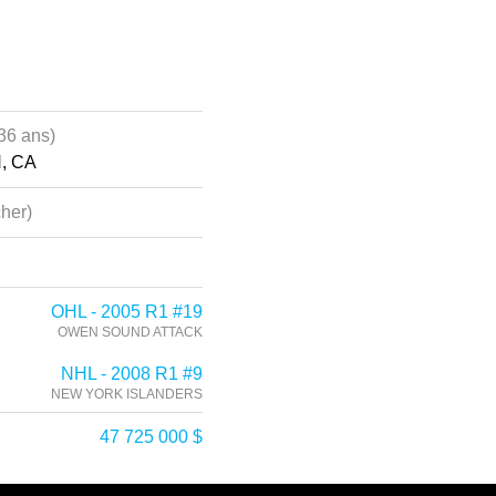
36 ans)
N, CA
her)
OHL - 2005 R1 #19
OWEN SOUND ATTACK
NHL - 2008 R1 #9
NEW YORK ISLANDERS
47 725 000 $