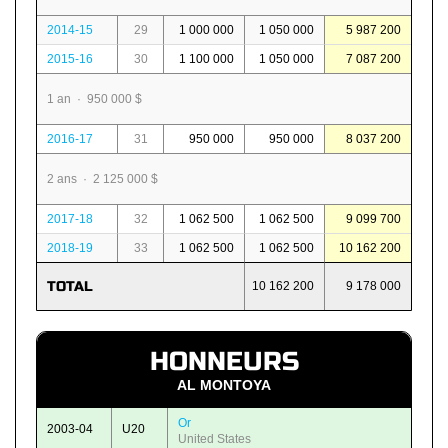
2014-15
29
1 000 000
1 050 000
5 987 200
2015-16
30
1 100 000
1 050 000
7 087 200
1 an · 950 000 $
2016-17
31
950 000
950 000
8 037 200
2 ans · 2 125 000 $
2017-18
32
1 062 500
1 062 500
9 099 700
2018-19
33
1 062 500
1 062 500
10 162 200
TOTAL
10 162 200
9 178 000
HONNEURS
AL MONTOYA
Or
2003-04
U20
United States