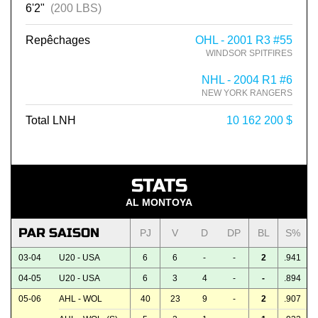
6'2"
(200 LBS)
Repêchages
OHL - 2001 R3 #55
WINDSOR SPITFIRES
NHL - 2004 R1 #6
NEW YORK RANGERS
Total LNH
10 162 200 $
STATS
AL MONTOYA
PAR SAISON
PJ
V
D
DP
BL
S%
03-04
U20 - USA
6
6
-
-
2
.941
04-05
U20 - USA
6
3
4
-
-
.894
05-06
AHL - WOL
40
23
9
-
2
.907