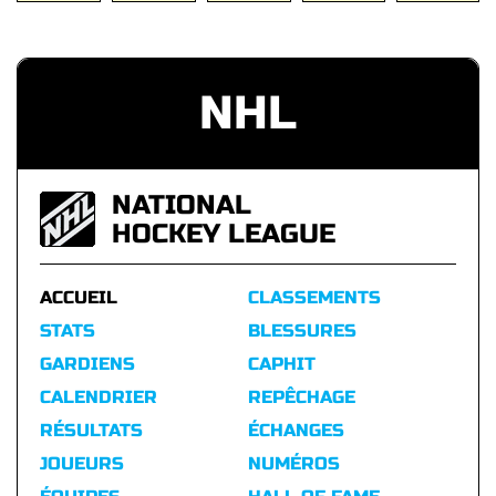
NHL
NATIONAL
HOCKEY LEAGUE
ACCUEIL
CLASSEMENTS
STATS
BLESSURES
GARDIENS
CAPHIT
CALENDRIER
REPÊCHAGE
RÉSULTATS
ÉCHANGES
JOUEURS
NUMÉROS