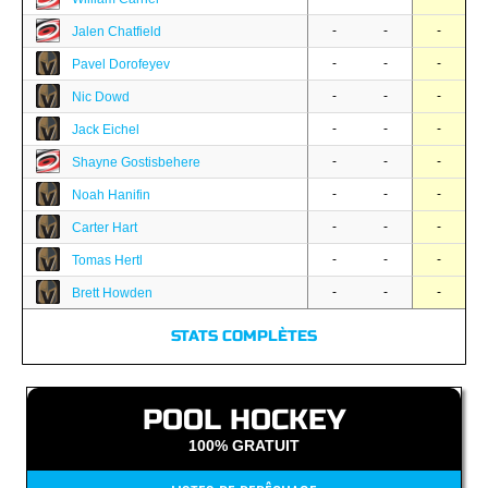
-
-
-
Jalen Chatfield
-
-
-
Pavel Dorofeyev
-
-
-
Nic Dowd
-
-
-
Jack Eichel
-
-
-
Shayne Gostisbehere
-
-
-
Noah Hanifin
-
-
-
Carter Hart
-
-
-
Tomas Hertl
-
-
-
Brett Howden
STATS COMPLÈTES
POOL HOCKEY
100% GRATUIT