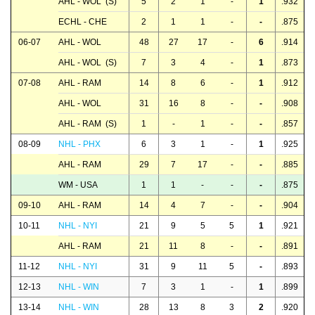
AHL - WOL (S)
5
2
1
-
1
.932
ECHL - CHE
2
1
1
-
-
.875
06-07
AHL - WOL
48
27
17
-
6
.914
AHL - WOL (S)
7
3
4
-
1
.873
07-08
AHL - RAM
14
8
6
-
1
.912
AHL - WOL
31
16
8
-
-
.908
AHL - RAM (S)
1
-
1
-
-
.857
08-09
NHL - PHX
6
3
1
-
1
.925
AHL - RAM
29
7
17
-
-
.885
WM - USA
1
1
-
-
-
.875
09-10
AHL - RAM
14
4
7
-
-
.904
10-11
NHL - NYI
21
9
5
5
1
.921
AHL - RAM
21
11
8
-
-
.891
11-12
NHL - NYI
31
9
11
5
-
.893
12-13
NHL - WIN
7
3
1
-
1
.899
13-14
NHL - WIN
28
13
8
3
2
.920