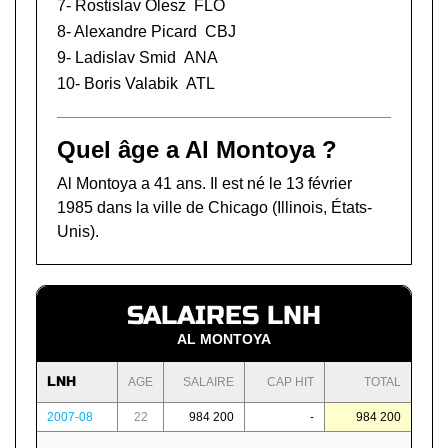
7-
Rostislav Olesz
FLO
8-
Alexandre Picard
CBJ
9-
Ladislav Smid
ANA
10-
Boris Valabik
ATL
Quel âge a Al Montoya ?
Al Montoya a 41 ans. Il est né le 13 février
1985 dans la ville de Chicago (Illinois, États-
Unis).
SALAIRES LNH
AL MONTOYA
LNH
AGE
SALAIRE
CAP HIT
TOTAL
2007-08
22
984 200
-
984 200