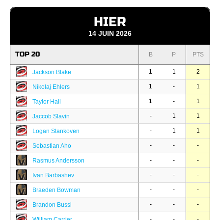
HIER
14 JUIN 2026
TOP 20
B
P
PTS
1
1
2
Jackson Blake
1
-
1
Nikolaj Ehlers
1
-
1
Taylor Hall
-
1
1
Jaccob Slavin
-
1
1
Logan Stankoven
-
-
-
Sebastian Aho
-
-
-
Rasmus Andersson
-
-
-
Ivan Barbashev
-
-
-
Braeden Bowman
-
-
-
Brandon Bussi
-
-
-
William Carrier