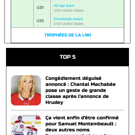
All-star team
U20
USA United States
Directorate award
U20
USA United States
TROPHÉES DE LA LNH
TOP 5
Congédiement déguisé
annoncé : Chantal Machabée
pose un geste de grande
classe après l'annonce de
Hrudey
Ça vient enfin d'être confirmé
pour Samuel Montembeault :
deux autres noms