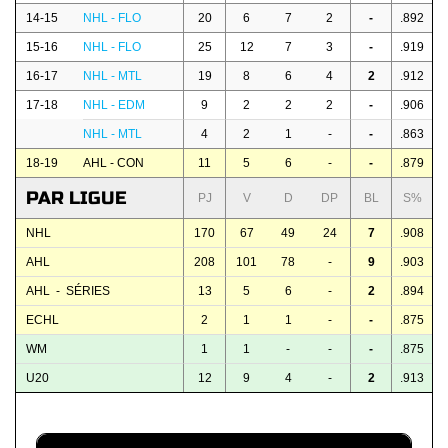
14-15
NHL - FLO
20
6
7
2
-
.892
15-16
NHL - FLO
25
12
7
3
-
.919
16-17
NHL - MTL
19
8
6
4
2
.912
17-18
NHL - EDM
9
2
2
2
-
.906
NHL - MTL
4
2
1
-
-
.863
18-19
AHL - CON
11
5
6
-
-
.879
PAR LIGUE
PJ
V
D
DP
BL
S%
NHL
170
67
49
24
7
.908
AHL
208
101
78
-
9
.903
AHL - SÉRIES
13
5
6
-
2
.894
ECHL
2
1
1
-
-
.875
WM
1
1
-
-
-
.875
U20
12
9
4
-
2
.913