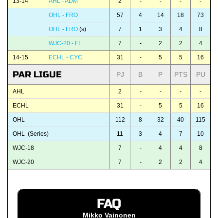
13-14
AHL - ADM
2
-
-
-
-
OHL - FRO
57
4
14
18
73
OHL - FRO
(s)
7
1
3
4
8
WJC-20 - FI
7
-
2
2
4
14-15
ECHL - CYC
31
-
5
5
16
PAR LIGUE
PJ
B
P
PTS
PU
AHL
2
-
-
-
-
ECHL
31
-
5
5
16
OHL
112
8
32
40
115
OHL (Series)
11
3
4
7
10
WJC-18
7
-
4
4
8
WJC-20
7
-
2
2
4
FAQ
Mikko Vainonen