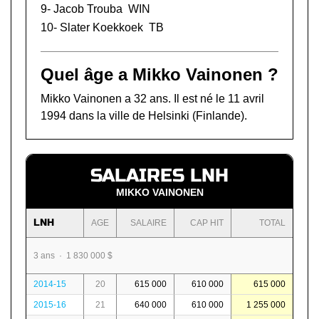
9-
Jacob Trouba
WIN
10-
Slater Koekkoek
TB
Quel âge a Mikko Vainonen ?
Mikko Vainonen a 32 ans. Il est né le 11 avril
1994 dans la ville de Helsinki (Finlande).
SALAIRES LNH
MIKKO VAINONEN
LNH
AGE
SALAIRE
CAP HIT
TOTAL
3 ans · 1 830 000 $
2014-15
20
615 000
610 000
615 000
2015-16
21
640 000
610 000
1 255 000