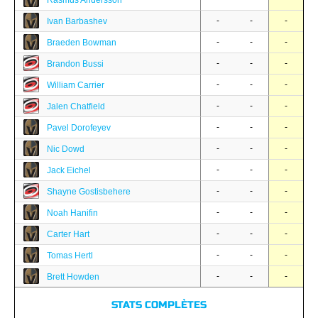
Rasmus Andersson
-
-
-
Ivan Barbashev
-
-
-
Braeden Bowman
-
-
-
Brandon Bussi
-
-
-
William Carrier
-
-
-
Jalen Chatfield
-
-
-
Pavel Dorofeyev
-
-
-
Nic Dowd
-
-
-
Jack Eichel
-
-
-
Shayne Gostisbehere
-
-
-
Noah Hanifin
-
-
-
Carter Hart
-
-
-
Tomas Hertl
-
-
-
Brett Howden
STATS COMPLÈTES