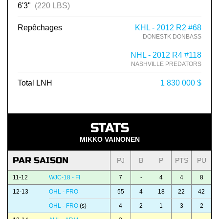
6'3"
(220 LBS)
Repêchages
KHL - 2012 R2 #68
DONESTK DONBASS
NHL - 2012 R4 #118
NASHVILLE PREDATORS
Total LNH
1 830 000 $
STATS
MIKKO VAINONEN
PAR SAISON
PJ
B
P
PTS
PU
11-12
WJC-18 - FI
7
-
4
4
8
12-13
OHL - FRO
55
4
18
22
42
OHL - FRO
(s)
4
2
1
3
2