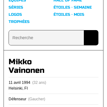
ÉQUIPES
HALL OF FAME
SÉRIES
ÉTOILES · SEMAINE
LOGOS
ÉTOILES · MOIS
TROPHÉES
Mikko
Vainonen
11 avril 1994
(32 ans)
Helsinki, FI
Défenseur
(Gaucher)