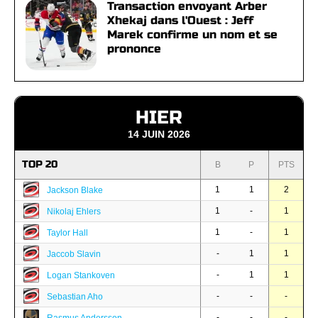
Transaction envoyant Arber
Xhekaj dans l'Ouest : Jeff
Marek confirme un nom et se
prononce
HIER
14 JUIN 2026
TOP 20
B
P
PTS
1
1
2
Jackson Blake
1
-
1
Nikolaj Ehlers
1
-
1
Taylor Hall
-
1
1
Jaccob Slavin
-
1
1
Logan Stankoven
-
-
-
Sebastian Aho
-
-
-