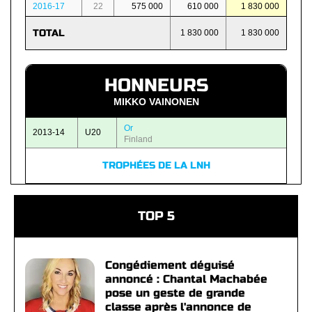
2016-17
22
575 000
610 000
1 830 000
TOTAL
1 830 000
1 830 000
HONNEURS
MIKKO VAINONEN
Or
2013-14
U20
Finland
TROPHÉES DE LA LNH
TOP 5
Congédiement déguisé
annoncé : Chantal Machabée
pose un geste de grande
classe après l'annonce de