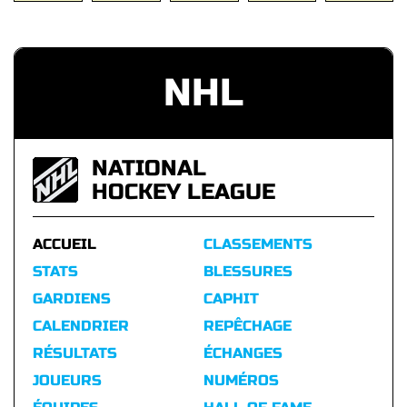
NHL
NATIONAL
HOCKEY LEAGUE
ACCUEIL
CLASSEMENTS
STATS
BLESSURES
GARDIENS
CAPHIT
CALENDRIER
REPÊCHAGE
RÉSULTATS
ÉCHANGES
JOUEURS
NUMÉROS