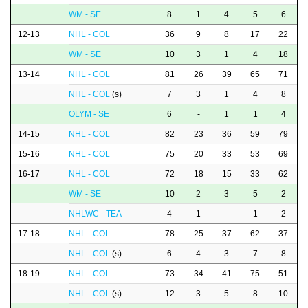
WM - SE
8
1
4
5
6
12-13
NHL - COL
36
9
8
17
22
WM - SE
10
3
1
4
18
13-14
NHL - COL
81
26
39
65
71
NHL - COL
(s)
7
3
1
4
8
OLYM - SE
6
-
1
1
4
14-15
NHL - COL
82
23
36
59
79
15-16
NHL - COL
75
20
33
53
69
16-17
NHL - COL
72
18
15
33
62
WM - SE
10
2
3
5
2
NHLWC - TEA
4
1
-
1
2
17-18
NHL - COL
78
25
37
62
37
NHL - COL
(s)
6
4
3
7
8
18-19
NHL - COL
73
34
41
75
51
NHL - COL
(s)
12
3
5
8
10