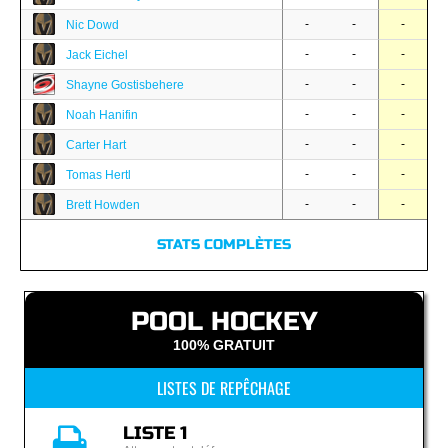
-
-
-
Nic Dowd
-
-
-
Jack Eichel
-
-
-
Shayne Gostisbehere
-
-
-
Noah Hanifin
-
-
-
Carter Hart
-
-
-
Tomas Hertl
-
-
-
Brett Howden
STATS COMPLÈTES
POOL HOCKEY
100% GRATUIT
LISTES DE REPÊCHAGE
LISTE 1