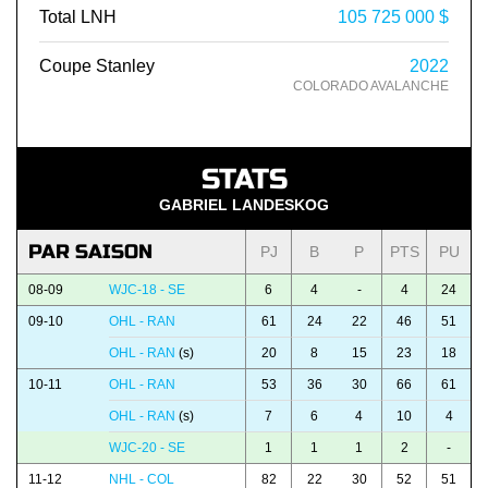
Total LNH
105 725 000 $
Coupe Stanley
2022
COLORADO AVALANCHE
STATS
GABRIEL LANDESKOG
PAR SAISON
PJ
B
P
PTS
PU
08-09
WJC-18 - SE
6
4
-
4
24
09-10
OHL - RAN
61
24
22
46
51
OHL - RAN
(s)
20
8
15
23
18
10-11
OHL - RAN
53
36
30
66
61
OHL - RAN
(s)
7
6
4
10
4
WJC-20 - SE
1
1
1
2
-
11-12
NHL - COL
82
22
30
52
51