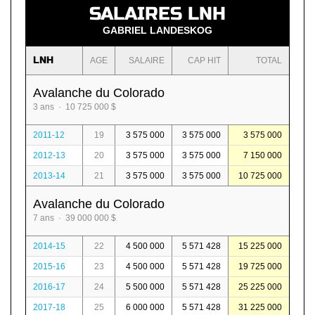
SALAIRES LNH
GABRIEL LANDESKOG
LNH
AGE
SALAIRE
CAP HIT
TOTAL
Avalanche du Colorado
3 ans · 10 725 000 $
2011-12
19
3 575 000
3 575 000
3 575 000
2012-13
20
3 575 000
3 575 000
7 150 000
2013-14
21
3 575 000
3 575 000
10 725 000
Avalanche du Colorado
7 ans · 39 000 000 $
2014-15
22
4 500 000
5 571 428
15 225 000
2015-16
23
4 500 000
5 571 428
19 725 000
2016-17
24
5 500 000
5 571 428
25 225 000
2017-18
25
6 000 000
5 571 428
31 225 000