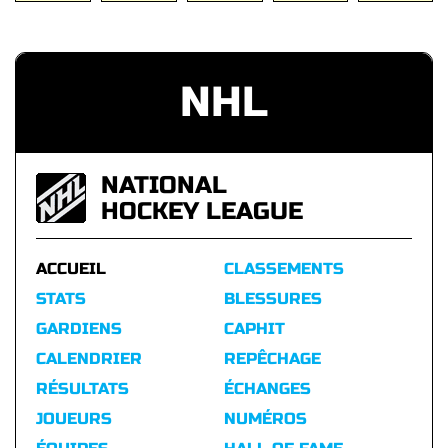
NHL
NATIONAL
HOCKEY LEAGUE
ACCUEIL
CLASSEMENTS
STATS
BLESSURES
GARDIENS
CAPHIT
CALENDRIER
REPÊCHAGE
RÉSULTATS
ÉCHANGES
JOUEURS
NUMÉROS