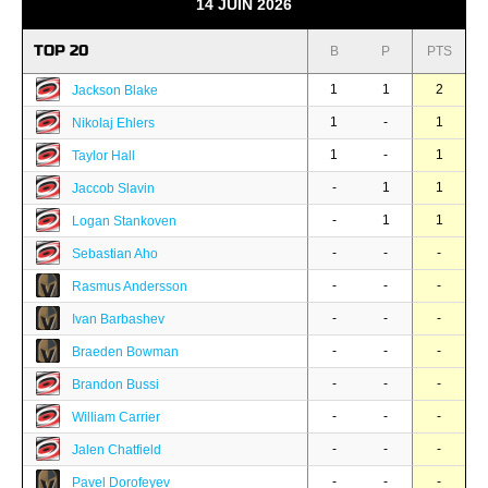
14 JUIN 2026
TOP 20
B
P
PTS
1
1
2
Jackson Blake
1
-
1
Nikolaj Ehlers
1
-
1
Taylor Hall
-
1
1
Jaccob Slavin
-
1
1
Logan Stankoven
-
-
-
Sebastian Aho
-
-
-
Rasmus Andersson
-
-
-
Ivan Barbashev
-
-
-
Braeden Bowman
-
-
-
Brandon Bussi
-
-
-
William Carrier
-
-
-
Jalen Chatfield
-
-
-
Pavel Dorofeyev