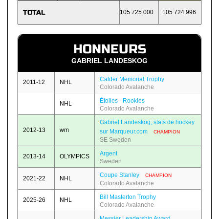
TOTAL
105 725 000
105 724 996
HONNEURS
GABRIEL LANDESKOG
Calder Memorial Trophy
2011-12
NHL
Colorado Avalanche
Étoiles - Rookies
NHL
Colorado Avalanche
Gabriel Landeskog, stats de hockey
2012-13
wm
sur Marqueur.com
CHAMPION
SE Sweden
Argent
2013-14
OLYMPICS
Sweden
Coupe Stanley
CHAMPION
2021-22
NHL
Colorado Avalanche
Bill Masterton Trophy
2025-26
NHL
Colorado Avalanche
Messier Leadership Award