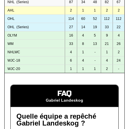
NHL (Series)
87
34
48
82
67
AHL
2
1
1
2
2
OHL
114
60
52
112
112
OHL (Series)
27
14
19
33
22
OLYM
16
4
5
9
4
WM
33
8
13
21
26
NHLWC
4
1
-
1
2
WJC-18
6
4
-
4
24
WJC-20
1
1
1
2
-
FAQ
Gabriel Landeskog
Quelle équipe a repêché
Gabriel Landeskog ?