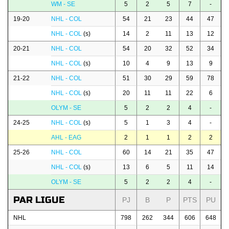
WM - SE
5
2
5
7
-
19-20
NHL - COL
54
21
23
44
47
NHL - COL
(s)
14
2
11
13
12
20-21
NHL - COL
54
20
32
52
34
NHL - COL
(s)
10
4
9
13
9
21-22
NHL - COL
51
30
29
59
78
NHL - COL
(s)
20
11
11
22
6
OLYM - SE
5
2
2
4
-
24-25
NHL - COL
(s)
5
1
3
4
-
AHL - EAG
2
1
1
2
2
25-26
NHL - COL
60
14
21
35
47
NHL - COL
(s)
13
6
5
11
14
OLYM - SE
5
2
2
4
-
PAR LIGUE
PJ
B
P
PTS
PU
NHL
798
262
344
606
648