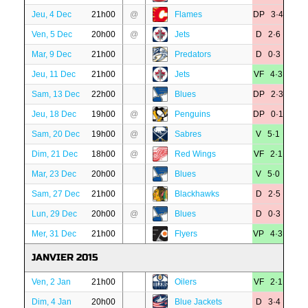
Jeu, 4 Dec
21h00
@
Flames
DP 3·4
Ven, 5 Dec
20h00
@
Jets
D 2·6
Mar, 9 Dec
21h00
Predators
D 0·3
Jeu, 11 Dec
21h00
Jets
VF 4·3
Sam, 13 Dec
22h00
Blues
DP 2·3
Jeu, 18 Dec
19h00
@
Penguins
DP 0·1
Sam, 20 Dec
19h00
@
Sabres
V 5·1
Dim, 21 Dec
18h00
@
Red Wings
VF 2·1
Mar, 23 Dec
20h00
Blues
V 5·0
Sam, 27 Dec
21h00
Blackhawks
D 2·5
Lun, 29 Dec
20h00
@
Blues
D 0·3
Mer, 31 Dec
21h00
Flyers
VP 4·3
JANVIER 2015
Ven, 2 Jan
21h00
Oilers
VF 2·1
Dim, 4 Jan
20h00
Blue Jackets
D 3·4