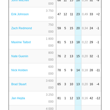
John Mitchell
68
11
15
26
0,38
32
-9
000
3 750
Erik Johnson
47
12
11
23
0,49
33
+2
000
750
Zach Redmond
59
5
15
20
0,34
24
-1
000
1 800
Maxime Talbot
81
5
13
18
0,22
29
-1
000
800
Nate Guenin
76
2
13
15
0,20
32
-1
000
600
Nick Holden
78
5
9
14
0,18
28
-11
000
3 600
Brad Stuart
65
3
10
13
0,20
16
-4
000
3 250
Jan Hejda
81
1
12
13
0,16
42
-12
000
4 000