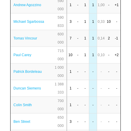
590
Andrew Agozzino
1
-
1
1
1,00
-
+1
000
590
Michael Sgarbossa
3
-
1
1
0,33
10
-
833
600
Tomas Vincour
7
-
1
1
0,14
2
-1
000
715
Paul Carey
10
-
1
1
0,10
-
+2
000
1 000
Patrick Bordeleau
1
-
-
-
-
-
-
000
1 388
Duncan Siemens
1
-
-
-
-
-
-
333
700
Colin Smith
1
-
-
-
-
-
-
000
650
Ben Street
3
-
-
-
-
-
-
000