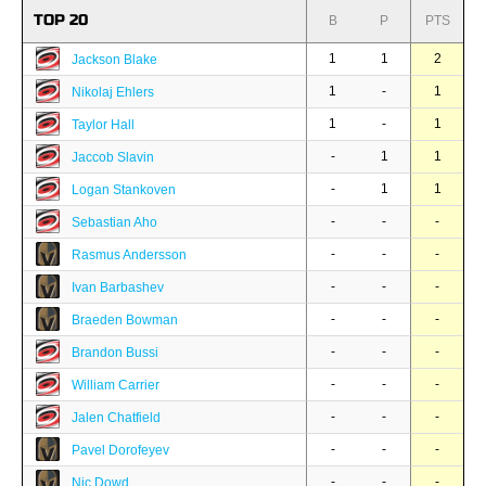
TOP 20
B
P
PTS
1
1
2
Jackson Blake
1
-
1
Nikolaj Ehlers
1
-
1
Taylor Hall
-
1
1
Jaccob Slavin
-
1
1
Logan Stankoven
-
-
-
Sebastian Aho
-
-
-
Rasmus Andersson
-
-
-
Ivan Barbashev
-
-
-
Braeden Bowman
-
-
-
Brandon Bussi
-
-
-
William Carrier
-
-
-
Jalen Chatfield
-
-
-
Pavel Dorofeyev
-
-
-
Nic Dowd