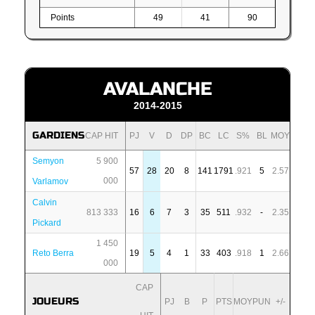
Points
49
41
90
AVALANCHE
2014-2015
GARDIENS
CAP HIT
PJ
V
D
DP
BC
LC
S%
BL
MOY
Semyon
5 900
57
28
20
8
141
1791
.921
5
2.57
000
Varlamov
Calvin
813 333
16
6
7
3
35
511
.932
-
2.35
Pickard
1 450
Reto Berra
19
5
4
1
33
403
.918
1
2.66
000
CAP
JOUEURS
PJ
B
P
PTS
MOY
PUN
+/-