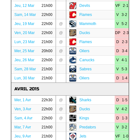
Jeu, 12 Mar
21h00
Devils
VF 2·1
Sam, 14 Mar
22h00
Flames
V 3·2
Jeu, 19 Mar
22h00
@
Mammoth
V 5·2
Ven, 20 Mar
22h00
@
Ducks
DP 2·3
Lun, 23 Mar
21h00
@
Flames
D 2·3
Mer, 25 Mar
20h00
@
Oilers
D 3·4
Jeu, 26 Mar
22h00
@
Canucks
V 4·1
Sam, 28 Mar
21h00
Sabres
V 5·3
Lun, 30 Mar
21h00
Oilers
D 1·4
AVRIL 2015
Mer, 1 Avr
22h30
@
Sharks
D 1·5
Ven, 3 Avr
22h00
@
Ducks
V 4·2
Sam, 4 Avr
22h00
@
Kings
D 1·3
Mar, 7 Avr
21h00
Predators
V 3·2
Jeu, 9 Avr
21h00
Jets
VF 1·0