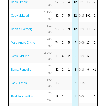
Daniel Briere
57
8
4
12
0,21
18
-7
000
1 150
Cody McLeod
82
7
5
12
0,15
191
-2
000
612
Dennis Everberg
55
3
9
12
0,22
10
-7
500
700
Marc-André Cliche
74
2
5
7
0,09
17
-2
000
2 950
Jamie McGinn
19
4
2
6
0,32
6
-9
000
620
Borna Rendulic
11
1
1
2
0,18
6
+1
000
850
Joey Hishon
13
1
1
2
0,15
-
-1
500
626
Freddie Hamilton
18
1
-
1
0,06
-
-2
667