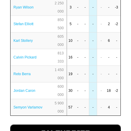
2 250
Ryan Wilson
3
-
-
-
-
-
-3
000
850
Stefan Elliott
5
-
-
-
-
2
-2
500
605
Karl Stollery
10
-
-
-
-
6
-
000
813
Calvin Pickard
16
-
-
-
-
-
-
333
1 450
Reto Berra
19
-
-
-
-
-
-
000
600
Jordan Caron
30
-
-
-
-
18
-2
000
5 900
Semyon Varlamov
57
-
-
-
-
4
-
000