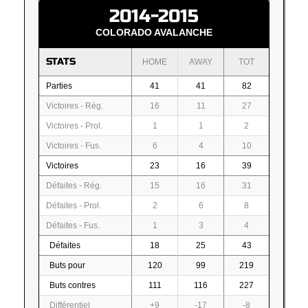
2014-2015
COLORADO AVALANCHE
STATS
HOME
AWAY
TOT
Parties
41
41
82
Victoires - Rég.
16
11
27
Victoires - Prol.
1
1
2
Victoires - Fus.
6
4
10
Victoires
23
16
39
Défaites - Rég.
15
16
31
Défaites - Prol.
2
6
8
Défaites - Fus.
1
3
4
Défaites
18
25
43
Buts pour
120
99
219
Buts contres
111
116
227
Différentiel
+9
-17
-8