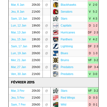
Mar, 6 Jan
20h30
@
Blackhawks
V 2·0
Jeu, 8 Jan
21h00
Senators
V 5·2
Sam, 10 Jan
15h00
Stars
V 4·3
Lun, 12 Jan
19h00
@
Capitals
D 1·2
Mar, 13 Jan
19h00
@
Hurricanes
DF 2·3
Jeu, 15 Jan
19h30
@
Panthers
V 4·2
Sam, 17 Jan
19h00
@
Lightning
DF 2·3
Lun, 19 Jan
20h00
@
Blues
D 1·3
Mer, 21 Jan
22h00
Bruins
VF 3·2
Mar, 27 Jan
20h00
@
Predators
DP 3·4
Ven, 30 Jan
21h00
Predators
V 3·0
FÉVRIER 2015
Mar, 3 Fev
20h30
@
Stars
VF 3·2
Jeu, 5 Fev
21h00
Red Wings
D 0·3
Sam, 7 Fev
20h00
@
Wild
D 0·1