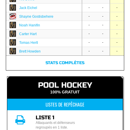
-
-
-
Jack Eichel
-
-
-
Shayne Gostisbehere
-
-
-
Noah Hanifin
-
-
-
Carter Hart
-
-
-
Tomas Hertl
-
-
-
Brett Howden
STATS COMPLÈTES
POOL HOCKEY
100% GRATUIT
LISTES DE REPÊCHAGE
LISTE 1
Attaquants et défenseurs
regroupés en 1 liste.