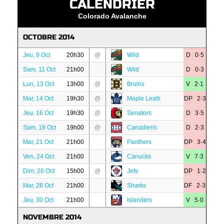
CALENDRIER
Colorado Avalanche
OCTOBRE 2014
Jeu, 9 Oct
20h30
@
Wild
D 0·5
Sam, 11 Oct
21h00
Wild
D 0·3
Lun, 13 Oct
13h00
@
Bruins
V 2·1
Mar, 14 Oct
19h30
@
Maple Leafs
DP 2·3
Jeu, 16 Oct
19h30
@
Senators
D 3·5
Sam, 18 Oct
19h00
@
Canadiens
D 2·3
Mar, 21 Oct
21h00
Panthers
DP 3·4
Ven, 24 Oct
21h00
Canucks
V 7·3
Dim, 26 Oct
15h00
@
Jets
DP 1·2
Mar, 28 Oct
21h00
Sharks
DF 2·3
Jeu, 30 Oct
21h00
Islanders
V 5·0
NOVEMBRE 2014