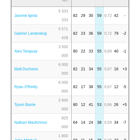
HIT
5 333
Jarome Iginla
82
29
30
59
0,72
42
-
333
5 571
Gabriel Landeskog
82
23
36
59
0,72
79
-2
428
3 500
Alex Tanguay
80
22
33
55
0,69
40
-1
000
6 000
Matt Duchene
82
21
34
55
0,67
16
+3
000
6 000
Ryan O'Reilly
82
17
38
55
0,67
12
-5
000
2 600
Tyson Barrie
80
12
41
53
0,66
26
+5
000
925
Nathan MacKinnon
64
14
24
38
0,59
34
-7
000
1 800