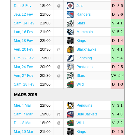
Dim, 8 Fev
18h00
@
Jets
D 3·5
Jeu, 12 Fev
21h00
Rangers
D 3·6
Sam, 14 Fev
21h00
Stars
V 4·1
Lun, 16 Fev
21h00
Mammoth
V 5·2
Mer, 18 Fev
22h00
Kings
D 1·4
Ven, 20 Fev
20h30
@
Blackhawks
V 4·1
Dim, 22 Fev
19h00
Lightning
V 5·4
Mar, 24 Fev
20h00
@
Predators
D 2·5
Ven, 27 Fev
20h30
@
Stars
VF 5·4
Sam, 28 Fev
22h00
Wild
D 1·3
MARS 2015
Mer, 4 Mar
22h00
Penguins
V 3·1
Sam, 7 Mar
19h00
@
Blue Jackets
V 4·0
Dim, 8 Mar
18h00
@
Wild
V 3·2
Mar, 10 Mar
21h00
Kings
D 2·5