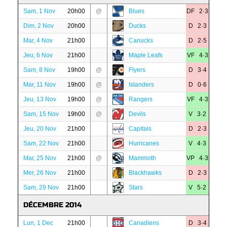
Sam, 1 Nov
20h00
@
Blues
DF 2·3
Dim, 2 Nov
20h00
Ducks
D 2·3
Mar, 4 Nov
21h00
Canucks
D 2·5
Jeu, 6 Nov
21h00
Maple Leafs
VF 4·3
Sam, 8 Nov
19h00
@
Flyers
D 3·4
Mar, 11 Nov
19h00
@
Islanders
D 0·6
Jeu, 13 Nov
19h00
@
Rangers
VF 4·3
Sam, 15 Nov
19h00
@
Devils
V 3·2
Jeu, 20 Nov
21h00
Capitals
D 2·3
Sam, 22 Nov
21h00
Hurricanes
V 4·3
Mar, 25 Nov
21h00
@
Mammoth
VP 4·3
Mer, 26 Nov
21h00
Blackhawks
D 2·3
Sam, 29 Nov
21h00
Stars
V 5·2
DÉCEMBRE 2014
Lun, 1 Dec
21h00
Canadiens
D 3·4