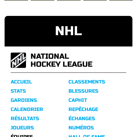
NHL
NATIONAL
HOCKEY LEAGUE
ACCUEIL
CLASSEMENTS
STATS
BLESSURES
GARDIENS
CAPHIT
CALENDRIER
REPÊCHAGE
RÉSULTATS
ÉCHANGES
JOUEURS
NUMÉROS
ÉQUIPES
HALL OF FAME