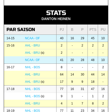
STATS
DANTON HEINEN
PAR SAISON
PJ
B
P
PTS
PU
14-15
NCAA - OF
40
16
29
45
10
15-16
AHL - BRU
2
-
2
2
2
AHL - BRU
(s)
2
-
-
-
-
NCAA - OF
41
20
28
48
10
16-17
NHL - BOS
8
-
-
-
2
AHL - BRU
64
14
30
44
14
AHL - BRU
(s)
17
9
9
18
-
17-18
NHL - BOS
77
16
31
47
16
NHL - BOS
(s)
9
1
-
1
2
AHL - BRU
4
1
7
8
2
18-19
NHL - BOS
77
11
23
34
16