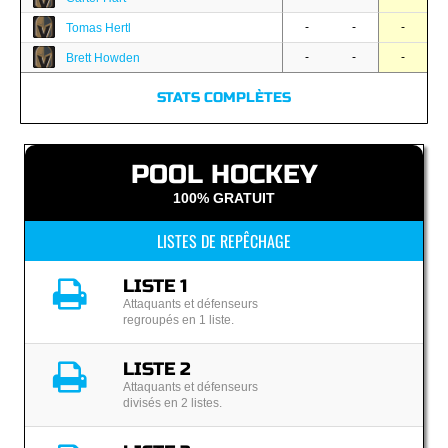
-
-
-
Tomas Hertl
-
-
-
Brett Howden
STATS COMPLÈTES
POOL HOCKEY
100% GRATUIT
LISTES DE REPÊCHAGE
LISTE 1
Attaquants et défenseurs
regroupés en 1 liste.
LISTE 2
Attaquants et défenseurs
divisés en 2 listes.