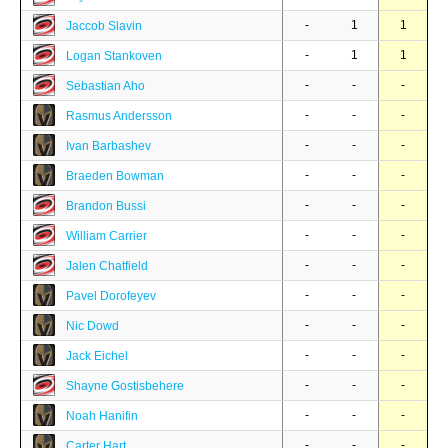
-
1
1
Jaccob Slavin
-
1
1
Logan Stankoven
-
-
-
Sebastian Aho
-
-
-
Rasmus Andersson
-
-
-
Ivan Barbashev
-
-
-
Braeden Bowman
-
-
-
Brandon Bussi
-
-
-
William Carrier
-
-
-
Jalen Chatfield
-
-
-
Pavel Dorofeyev
-
-
-
Nic Dowd
-
-
-
Jack Eichel
-
-
-
Shayne Gostisbehere
-
-
-
Noah Hanifin
-
-
-
Carter Hart