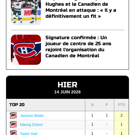
Hughes et le Canadien de
Montréal en attaque : « il y a
définitivement un fit »
Signature confirmée : Un
joueur de centre de 25 ans
rejoint l'organisation du
Canadien de Montréal
HIER
14 JUIN 2026
TOP 20
B
P
PTS
1
1
2
Jackson Blake
1
-
1
Nikolaj Ehlers
1
-
1
Taylor Hall