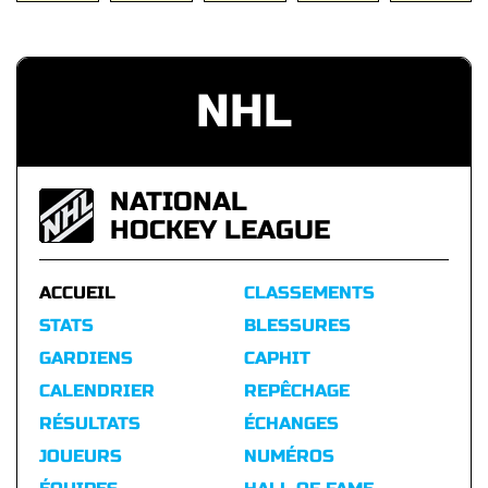
NHL
NATIONAL
HOCKEY LEAGUE
ACCUEIL
CLASSEMENTS
STATS
BLESSURES
GARDIENS
CAPHIT
CALENDRIER
REPÊCHAGE
RÉSULTATS
ÉCHANGES
JOUEURS
NUMÉROS