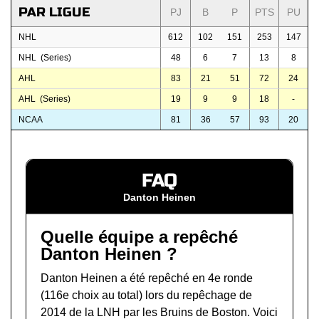
PAR LIGUE
PJ
B
P
PTS
PU
NHL
612
102
151
253
147
NHL (Series)
48
6
7
13
8
AHL
83
21
51
72
24
AHL (Series)
19
9
9
18
-
NCAA
81
36
57
93
20
FAQ
Danton Heinen
Quelle équipe a repêché
Danton Heinen ?
Danton Heinen a été repêché en 4e ronde
(116e choix au total) lors du
repêchage de
2014 de la LNH
par les Bruins de Boston. Voici