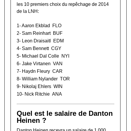
les 10 premiers choix du repêchage de 2014
de la LNH:
1-
Aaron Ekblad
FLO
2-
Sam Reinhart
BUF
3-
Leon Draisaitl
EDM
4-
Sam Bennett
CGY
5-
Michael Dal Colle
NYI
6-
Jake Virtanen
VAN
7-
Haydn Fleury
CAR
8-
William Nylander
TOR
9-
Nikolaj Ehlers
WIN
10-
Nick Ritchie
ANA
Quel est le salaire de Danton
Heinen ?
Danton Heinen recevra un salaire de 1 000