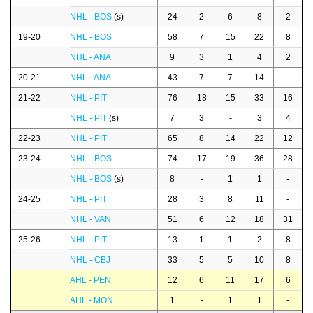
NHL - BOS
(s)
24
2
6
8
2
19-20
NHL - BOS
58
7
15
22
8
NHL - ANA
9
3
1
4
2
20-21
NHL - ANA
43
7
7
14
-
21-22
NHL - PIT
76
18
15
33
16
NHL - PIT
(s)
7
3
-
3
4
22-23
NHL - PIT
65
8
14
22
12
23-24
NHL - BOS
74
17
19
36
28
NHL - BOS
(s)
8
-
1
1
-
24-25
NHL - PIT
28
3
8
11
-
NHL - VAN
51
6
12
18
31
25-26
NHL - PIT
13
1
1
2
8
NHL - CBJ
33
5
5
10
8
AHL - PEN
12
6
11
17
6
AHL - MON
1
-
1
1
-