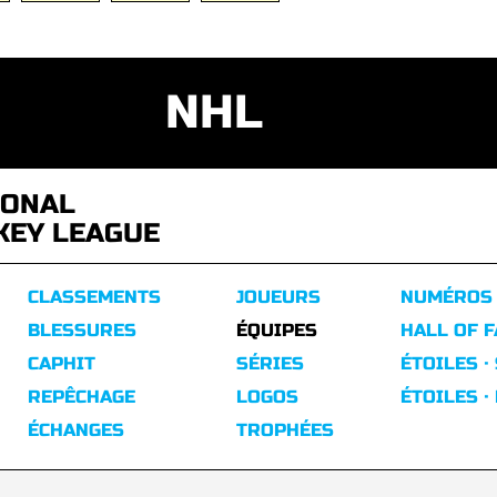
NHL
IONAL
KEY LEAGUE
CLASSEMENTS
JOUEURS
NUMÉROS
BLESSURES
ÉQUIPES
HALL OF 
CAPHIT
SÉRIES
ÉTOILES ·
REPÊCHAGE
LOGOS
ÉTOILES ·
ÉCHANGES
TROPHÉES