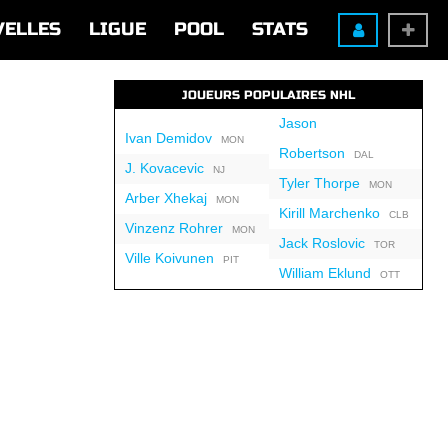
VELLES
LIGUE
POOL
STATS
JOUEURS POPULAIRES NHL
Jason
Ivan Demidov
MON
Robertson
DAL
J. Kovacevic
NJ
Tyler Thorpe
MON
Arber Xhekaj
MON
Kirill Marchenko
CLB
Vinzenz Rohrer
MON
Jack Roslovic
TOR
Ville Koivunen
PIT
William Eklund
OTT