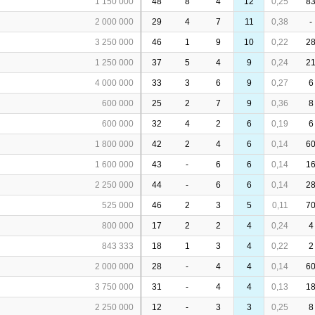
1 150 000
48
8
4
12
0,25
8
2 000 000
29
4
7
11
0,38
-
3 250 000
46
1
9
10
0,22
2
1 250 000
37
5
4
9
0,24
2
4 000 000
33
3
6
9
0,27
6
600 000
25
2
7
9
0,36
8
600 000
32
4
2
6
0,19
6
1 800 000
42
2
4
6
0,14
6
1 600 000
43
-
6
6
0,14
1
2 250 000
44
-
6
6
0,14
2
525 000
46
2
3
5
0,11
7
800 000
17
2
2
4
0,24
4
843 333
18
1
3
4
0,22
2
2 000 000
28
-
4
4
0,14
6
3 750 000
31
-
4
4
0,13
1
2 250 000
12
-
3
3
0,25
8