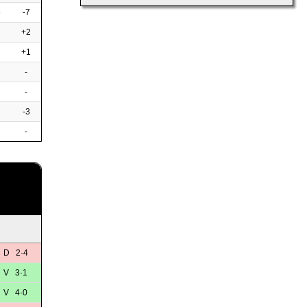
6
-7
+2
+1
-
-
-3
-
D 2·4
V 3·1
V 4·0