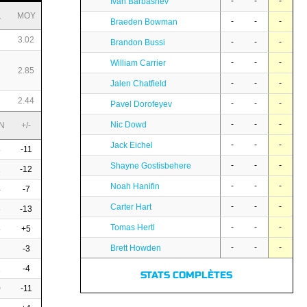
-
-
-
Ivan Barbashev
L
MOY
-
-
-
Braeden Bowman
3.02
-
-
-
Brandon Bussi
-
-
-
William Carrier
2.85
-
-
-
Jalen Chatfield
2.44
-
-
-
Pavel Dorofeyev
-
-
-
Nic Dowd
N
+/-
-
-
-
Jack Eichel
8
-11
-
-
-
Shayne Gostisbehere
2
-12
-
-
-
Noah Hanifin
4
-7
-
-
-
Carter Hart
6
-13
-
-
-
Tomas Hertl
8
+5
-
-
-
Brett Howden
-3
2
-4
STATS COMPLÈTES
0
-11