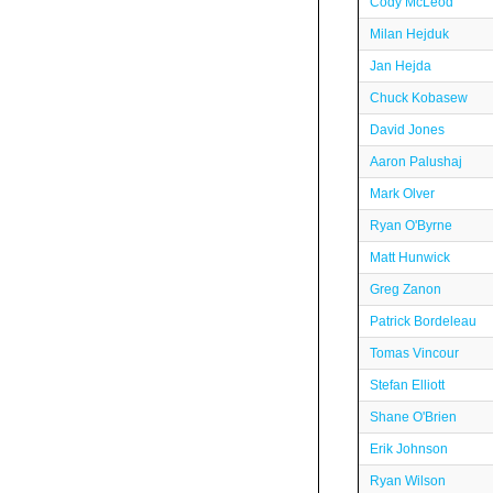
Cody McLeod
Milan Hejduk
Jan Hejda
Chuck Kobasew
David Jones
Aaron Palushaj
Mark Olver
Ryan O'Byrne
Matt Hunwick
Greg Zanon
Patrick Bordeleau
Tomas Vincour
Stefan Elliott
Shane O'Brien
Erik Johnson
Ryan Wilson