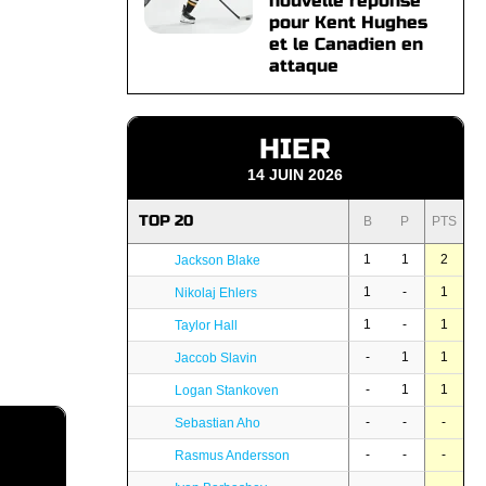
nouvelle réponse
pour Kent Hughes
et le Canadien en
attaque
HIER
14 JUIN 2026
TOP 20
B
P
PTS
1
1
2
Jackson Blake
1
-
1
Nikolaj Ehlers
1
-
1
Taylor Hall
-
1
1
Jaccob Slavin
-
1
1
Logan Stankoven
-
-
-
Sebastian Aho
-
-
-
Rasmus Andersson