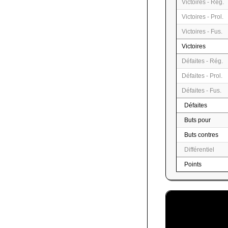
Victoires - Rég.
Victoires - Prol.
Victoires - Fus.
Victoires
Défaites - Rég.
Défaites - Prol.
Défaites - Fus.
Défaites
Buts pour
Buts contres
Différentiel
Points