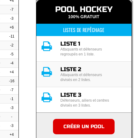
3
+4
POOL HOCKEY
-7
100% GRATUIT
8
-3
1
+6
LISTES DE REPÊCHAGE
-11
LISTE 1
-2
Attaquants et défenseurs
-5
regroupés en 1 liste.
0
-4
LISTE 2
6
+4
Attaquants et défenseurs
divisés en 2 listes.
8
-16
0
-7
LISTE 3
-1
Défenseurs, ailiers et centres
divisés en 3 listes.
-3
0
-
8
-3
CRÉER UN POOL
+4