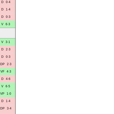
D 0·4
D 1·4
D 0·3
V 6·3
V 3·1
D 2·3
D 0·3
DP 2·3
VF 4·3
D 4·6
V 6·5
VP 1·0
D 1·4
DP 3·4