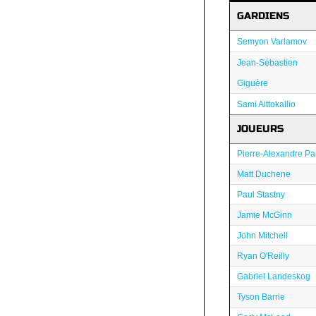
GARDIENS
Semyon Varlamov
Jean-Sébastien
Giguère
Sami Aittokallio
JOUEURS
Pierre-Alexandre Pa
Matt Duchene
Paul Stastny
Jamie McGinn
John Mitchell
Ryan O'Reilly
Gabriel Landeskog
Tyson Barrie