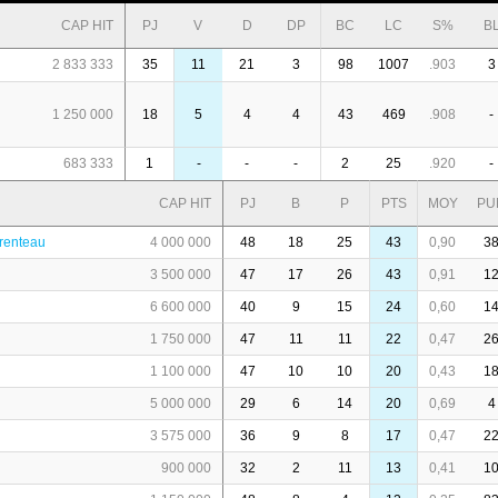
CAP HIT
PJ
V
D
DP
BC
LC
S%
B
2 833 333
35
11
21
3
98
1007
.903
3
1 250 000
18
5
4
4
43
469
.908
-
683 333
1
-
-
-
2
25
.920
-
CAP HIT
PJ
B
P
PTS
MOY
PU
renteau
4 000 000
48
18
25
43
0,90
3
3 500 000
47
17
26
43
0,91
1
6 600 000
40
9
15
24
0,60
1
1 750 000
47
11
11
22
0,47
2
1 100 000
47
10
10
20
0,43
1
5 000 000
29
6
14
20
0,69
4
3 575 000
36
9
8
17
0,47
2
900 000
32
2
11
13
0,41
1