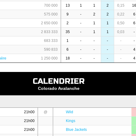
700 000
13
1
1
2
0,15
1
575 000
9
-
2
2
0,22
6
2 650 000
2
-
1
1
0,50
6
2 833 333
35
-
1
1
0,03
-
683 333
1
-
-
-
-
-
590 833
6
-
-
-
-
4
uère
1 250 000
18
-
-
-
-
4
CALENDRIER
Colorado Avalanche
21h00
@
Wild
21h00
Kings
21h00
Blue Jackets