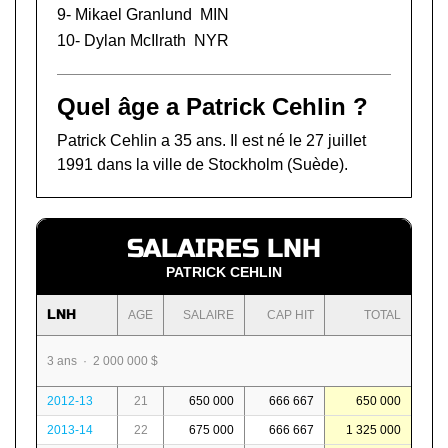
9-
Mikael Granlund
MIN
10-
Dylan McIlrath
NYR
Quel âge a Patrick Cehlin ?
Patrick Cehlin a 35 ans. Il est né le 27 juillet
1991 dans la ville de Stockholm (Suède).
SALAIRES LNH
PATRICK CEHLIN
LNH
AGE
SALAIRE
CAP HIT
TOTAL
3 ans · 2 000 000 $
2012-13
21
650 000
666 667
650 000
2013-14
22
675 000
666 667
1 325 000