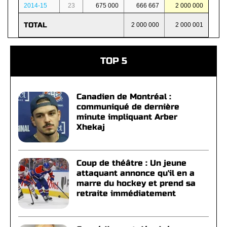
2014-15
23
675 000
666 667
2 000 000
TOTAL
2 000 000
2 000 001
TOP 5
Canadien de Montréal :
communiqué de dernière
minute impliquant Arber
Xhekaj
Coup de théâtre : Un jeune
attaquant annonce qu'il en a
marre du hockey et prend sa
retraite immédiatement