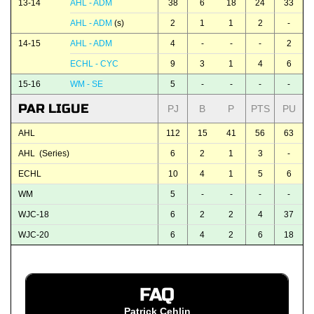
13-14
AHL - ADM
38
6
18
24
33
AHL - ADM
(s)
2
1
1
2
-
14-15
AHL - ADM
4
-
-
-
2
ECHL - CYC
9
3
1
4
6
15-16
WM - SE
5
-
-
-
-
PAR LIGUE
PJ
B
P
PTS
PU
AHL
112
15
41
56
63
AHL (Series)
6
2
1
3
-
ECHL
10
4
1
5
6
WM
5
-
-
-
-
WJC-18
6
2
2
4
37
WJC-20
6
4
2
6
18
FAQ
Patrick Cehlin