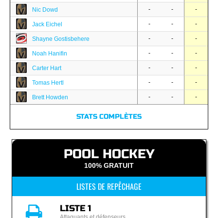
-
-
-
Nic Dowd
-
-
-
Jack Eichel
-
-
-
Shayne Gostisbehere
-
-
-
Noah Hanifin
-
-
-
Carter Hart
-
-
-
Tomas Hertl
-
-
-
Brett Howden
STATS COMPLÈTES
POOL HOCKEY
100% GRATUIT
LISTES DE REPÊCHAGE
LISTE 1
Attaquants et défenseurs