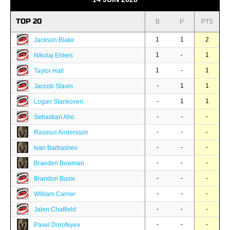
TOP 20
B
P
PTS
1
1
2
Jackson Blake
1
-
1
Nikolaj Ehlers
1
-
1
Taylor Hall
-
1
1
Jaccob Slavin
-
1
1
Logan Stankoven
-
-
-
Sebastian Aho
-
-
-
Rasmus Andersson
-
-
-
Ivan Barbashev
-
-
-
Braeden Bowman
-
-
-
Brandon Bussi
-
-
-
William Carrier
-
-
-
Jalen Chatfield
-
-
-
Pavel Dorofeyev