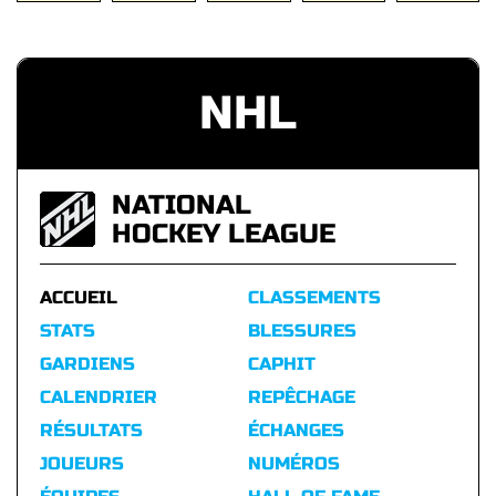
NHL
NATIONAL
HOCKEY LEAGUE
ACCUEIL
CLASSEMENTS
STATS
BLESSURES
GARDIENS
CAPHIT
CALENDRIER
REPÊCHAGE
RÉSULTATS
ÉCHANGES
JOUEURS
NUMÉROS