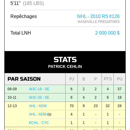
5'11"
(185 LBS)
Repêchages
NHL - 2010 R5 #126
NASHVILLE PREDATORS
Total LNH
2 000 000 $
STATS
PATRICK CEHLIN
PAR SAISON
PJ
B
P
PTS
PU
08-09
WJC-18 - SE
6
2
2
4
37
10-11
WJC-20 - SE
6
4
2
6
18
12-13
AHL - ADM
70
9
23
32
28
AHL - ADM
(s)
4
1
-
1
-
ECHL - CYC
1
1
-
1
-