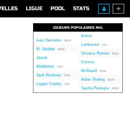
VELLES
LIGUE
POOL
STATS
JOUEURS POPULAIRES NHL
Artturi
Ivan Demidov
MON
Lehkonen
COL
M. Szuber
MON
Vinzenz Rohrer
MON
Jacob
Connor
Middleton
CGY
McDavid
EDM
Jack Roslovic
TOR
Arber Xhekaj
MON
Logan Cooley
UTA
Sasha Pastujov
MON