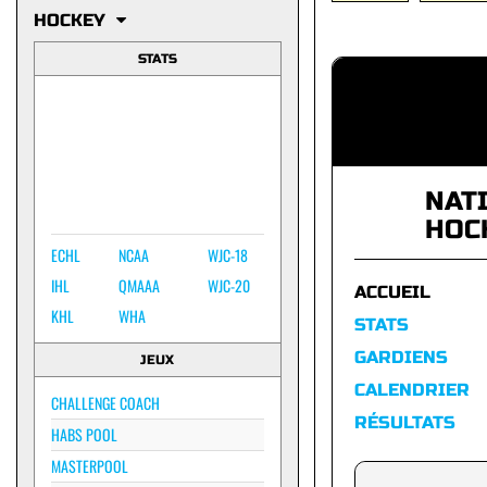
HOCKEY
STATS
NAT
HOC
ECHL
NCAA
WJC-18
IHL
QMAAA
WJC-20
ACCUEIL
KHL
WHA
STATS
GARDIENS
JEUX
CALENDRIER
CHALLENGE COACH
RÉSULTATS
HABS POOL
MASTERPOOL