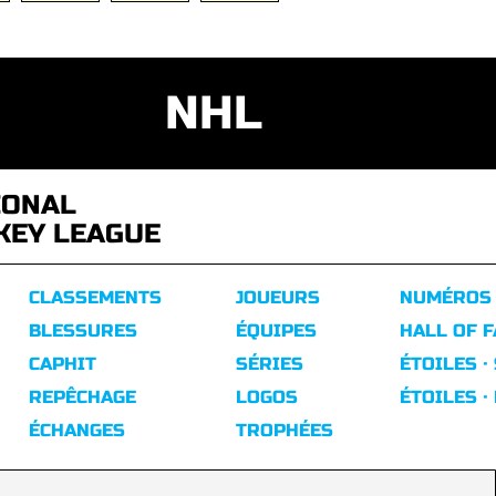
NHL
IONAL
KEY LEAGUE
CLASSEMENTS
JOUEURS
NUMÉROS
BLESSURES
ÉQUIPES
HALL OF 
CAPHIT
SÉRIES
ÉTOILES ·
REPÊCHAGE
LOGOS
ÉTOILES ·
ÉCHANGES
TROPHÉES