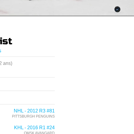
ist
s
2 ans)
NHL - 2012 R3 #81
PITTSBURGH PENGUINS
KHL - 2016 R1 #24
OMSK AVANGARD