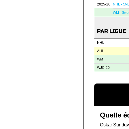
2025-26
NHL - St-
WM - Swe
PAR LIGUE
NHL
AHL
WM
WJC-20
Quelle é
Oskar Sundqvis