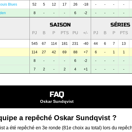
Louis Blues
52
5
12
17
26
-18
-
-
-
-
den
8
-
-
-
6
-2
-
-
-
-
SAISON
SÉRIES
PJ
B
P
PTS
PU
+/-
PJ
B
P
PTS
545
67
114
181
231
-40
44
6
7
13
114
27
42
69
88
+7
6
-
1
1
8
-
-
-
6
-2
-
-
-
-
7
2
-
2
4
+1
-
-
-
-
FAQ
Oskar Sundqvist
quipe a repêché Oskar Sundqvist ?
t a été repêché en 3e ronde (81e choix au total) lors du
repêc