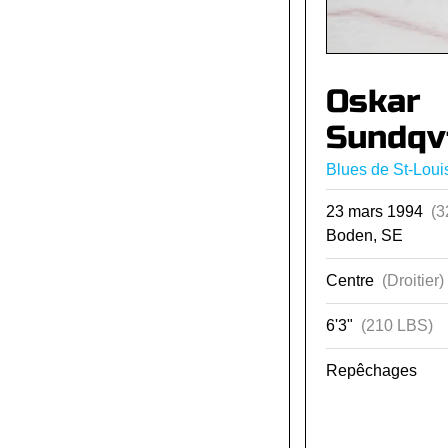
Oskar
Sundqv
Blues de St-Loui
23 mars 1994
(3
Boden, SE
Centre
(Droitier)
6'3"
(210 LBS)
Repêchages