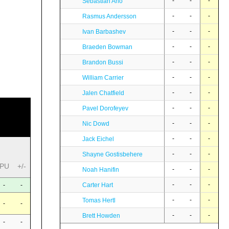
-
-
-
Sebastian Aho
-
-
-
Rasmus Andersson
-
-
-
Ivan Barbashev
-
-
-
Braeden Bowman
-
-
-
Brandon Bussi
-
-
-
William Carrier
-
-
-
Jalen Chatfield
-
-
-
Pavel Dorofeyev
-
-
-
Nic Dowd
-
-
-
Jack Eichel
-
-
-
Shayne Gostisbehere
PU
+/-
-
-
-
Noah Hanifin
-
-
-
Carter Hart
-
-
-
-
-
Tomas Hertl
-
-
-
-
-
Brett Howden
-
-