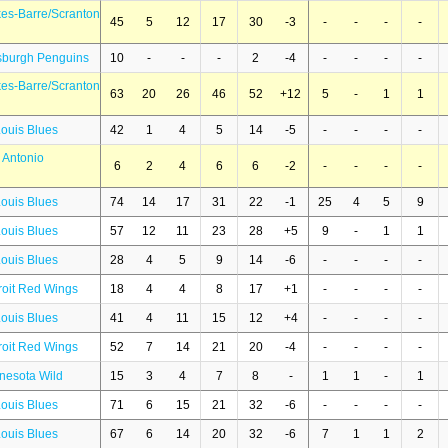
kes-Barre/Scranton
45
5
12
17
30
-3
-
-
-
-
tsburgh Penguins
10
-
-
-
2
-4
-
-
-
-
kes-Barre/Scranton
63
20
26
46
52
+12
5
-
1
1
Louis Blues
42
1
4
5
14
-5
-
-
-
-
 Antonio
6
2
4
6
6
-2
-
-
-
-
Louis Blues
74
14
17
31
22
-1
25
4
5
9
Louis Blues
57
12
11
23
28
+5
9
-
1
1
Louis Blues
28
4
5
9
14
-6
-
-
-
-
roit Red Wings
18
4
4
8
17
+1
-
-
-
-
Louis Blues
41
4
11
15
12
+4
-
-
-
-
roit Red Wings
52
7
14
21
20
-4
-
-
-
-
nesota Wild
15
3
4
7
8
-
1
1
-
1
Louis Blues
71
6
15
21
32
-6
-
-
-
-
Louis Blues
67
6
14
20
32
-6
7
1
1
2