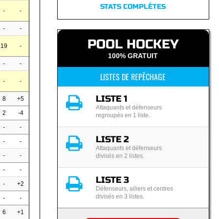
STATS COMPLÈTES
-
-
-
-
POOL HOCKEY
19
-
100% GRATUIT
-
-
LISTES DE REPÊCHAGE
-
-
LISTE 1
8
+5
Attaquants et défenseurs
2
-4
regroupés en 1 liste.
-
-
LISTE 2
-
-
Attaquants et défenseurs
-
-
divisés en 2 listes.
-
-
LISTE 3
-
+2
Défenseurs, ailiers et centres
divisés en 3 listes.
-
-
6
+1