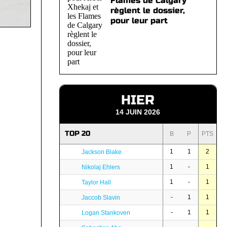
Flames de Calgary
règlent le dossier,
pour leur part
HIER
14 JUIN 2026
TOP 20
B
P
PTS
1
1
2
Jackson Blake
1
-
1
Nikolaj Ehlers
1
-
1
Taylor Hall
-
1
1
Jaccob Slavin
-
1
1
Logan Stankoven