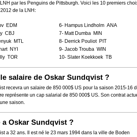
a LNH
par les Penguins de Pittsburgh. Voici les 10 premiers choi
 2012 de la LNH:
ov
EDM
6-
Hampus Lindholm
ANA
y
CBJ
7-
Matt Dumba
MIN
enyuk
MTL
8-
Derrick Pouliot
PIT
hart
NYI
9-
Jacob Trouba
WIN
lly
TOR
10-
Slater Koekkoek
TB
 le salaire de Oskar Sundqvist ?
st recevra un salaire de 850 000$ US pour la saison 2015-16 d
e représente un cap salarial de 850 000$ US. Son contrat actue
'une saison.
 a Oskar Sundqvist ?
t a 32 ans. Il est né le 23 mars 1994 dans la ville de Boden