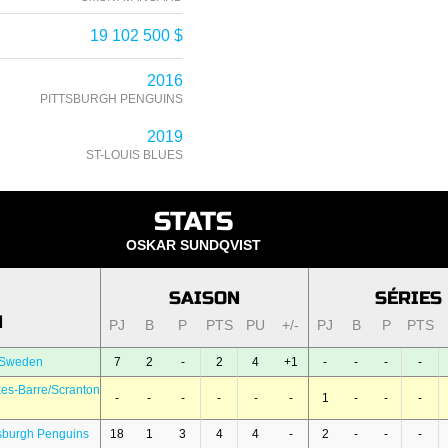
19 102 500 $
2016
PITTSBURGH PENGUINS
2019
ST-LOUIS BLUES
STATS
OSKAR SUNDQVIST
SAISON
SÉRIES
N
PJ
B
P
PTS
PU
+/-
PJ
B
P
PTS
 Sweden
7
2
-
2
4
+1
-
-
-
-
kes-Barre/Scranton
-
-
-
-
-
-
1
-
-
-
tsburgh Penguins
18
1
3
4
4
-
2
-
-
-