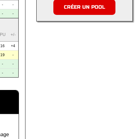
-
-
CRÉER UN POOL
-
-
PU
+/-
16
+4
19
-
-
-
-
-
hage