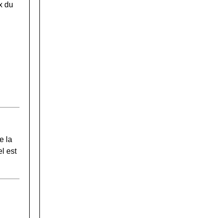
x du
e la
l est