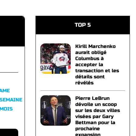
TOP 5
Kirill Marchenko
aurait obligé
Columbus à
accepter la
transaction et les
détails sont
révélés
FAME
Pierre LeBrun
 SEMAINE
dévoile un scoop
 MOIS
sur les deux villes
visées par Gary
Bettman pour la
prochaine
expansion