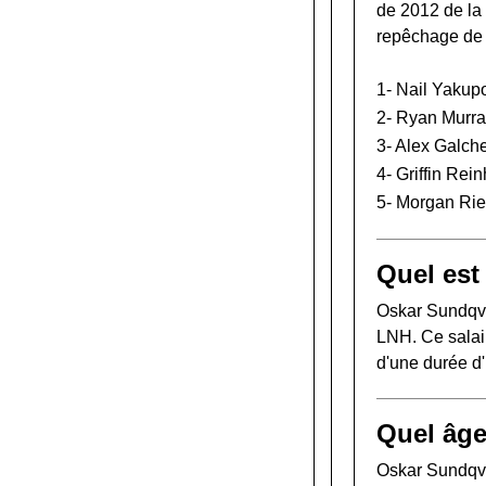
de 2012 de l
repêchage de
1-
Nail Yakup
2-
Ryan Murra
3-
Alex Galch
4-
Griffin Rein
5-
Morgan Rie
Quel est
Oskar Sundqvi
LNH. Ce salair
d'une durée d
Quel âge
Oskar Sundqvis