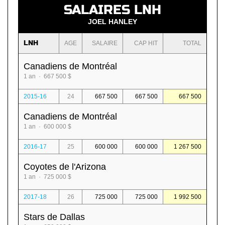
SALAIRES LNH
JOEL HANLEY
LNH
AGE
SALAIRE
CAP HIT
TOTAL
Canadiens de Montréal
1 an · 667 500 $
2015-16
24
667 500
667 500
667 500
Canadiens de Montréal
1 an · 600 000 $
2016-17
25
600 000
600 000
1 267 500
Coyotes de l'Arizona
1 an · 725 000 $
2017-18
26
725 000
725 000
1 992 500
Stars de Dallas