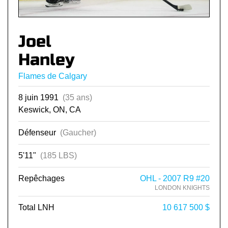
Joel
Hanley
Flames de Calgary
8 juin 1991
(35 ans)
Keswick, ON, CA
Défenseur
(Gaucher)
5'11"
(185 LBS)
Repêchages
OHL - 2007 R9 #20
LONDON KNIGHTS
Total LNH
10 617 500 $