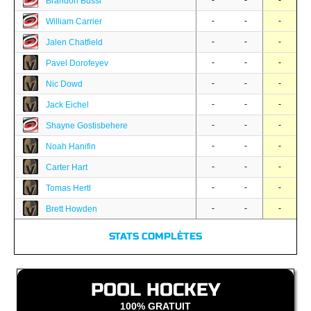
-
-
-
Brandon Bussi
-
-
-
William Carrier
-
-
-
Jalen Chatfield
-
-
-
Pavel Dorofeyev
-
-
-
Nic Dowd
-
-
-
Jack Eichel
-
-
-
Shayne Gostisbehere
-
-
-
Noah Hanifin
-
-
-
Carter Hart
-
-
-
Tomas Hertl
-
-
-
Brett Howden
STATS COMPLÈTES
POOL HOCKEY
100% GRATUIT