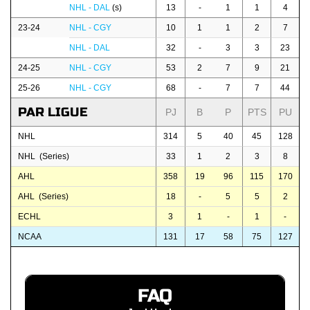
NHL - DAL
(s)
13
-
1
1
4
23-24
NHL - CGY
10
1
1
2
7
NHL - DAL
32
-
3
3
23
24-25
NHL - CGY
53
2
7
9
21
25-26
NHL - CGY
68
-
7
7
44
PAR LIGUE
PJ
B
P
PTS
PU
NHL
314
5
40
45
128
NHL (Series)
33
1
2
3
8
AHL
358
19
96
115
170
AHL (Series)
18
-
5
5
2
ECHL
3
1
-
1
-
NCAA
131
17
58
75
127
FAQ