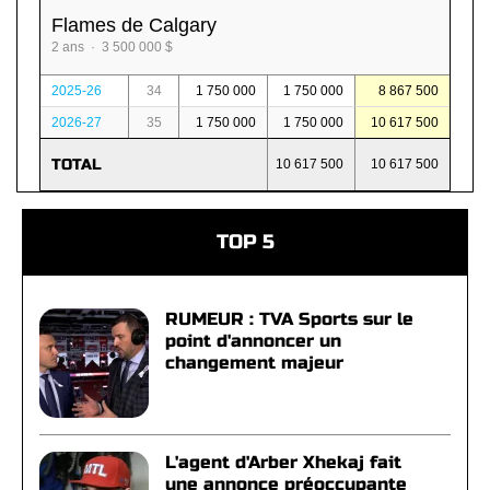
Flames de Calgary
2 ans · 3 500 000 $
2025-26
34
1 750 000
1 750 000
8 867 500
2026-27
35
1 750 000
1 750 000
10 617 500
TOTAL
10 617 500
10 617 500
TOP 5
RUMEUR : TVA Sports sur le
point d'annoncer un
changement majeur
L'agent d'Arber Xhekaj fait
une annonce préoccupante