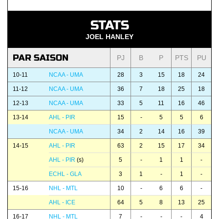
STATS
JOEL HANLEY
PAR SAISON
PJ
B
P
PTS
PU
10-11
NCAA - UMA
28
3
15
18
24
11-12
NCAA - UMA
36
7
18
25
18
12-13
NCAA - UMA
33
5
11
16
46
13-14
AHL - PIR
15
-
5
5
6
NCAA - UMA
34
2
14
16
39
14-15
AHL - PIR
63
2
15
17
34
AHL - PIR
(s)
5
-
1
1
-
ECHL - GLA
3
1
-
1
-
15-16
NHL - MTL
10
-
6
6
-
AHL - ICE
64
5
8
13
25
16-17
NHL - MTL
7
-
-
-
4