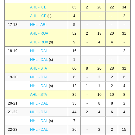
AHL - ICE
65
2
20
22
34
AHL - ICE
(s)
4
-
-
-
2
17-18
NHL - ARI
5
-
-
-
-
AHL - ROA
52
2
18
20
31
AHL - ROA
(s)
9
-
4
4
-
18-19
NHL - DAL
16
-
-
-
2
NHL - DAL
(s)
1
-
-
-
-
AHL - STA
60
8
20
28
32
19-20
NHL - DAL
8
-
2
2
6
NHL - DAL
(s)
12
1
1
2
4
AHL - STA
39
-
10
10
8
20-21
NHL - DAL
35
-
8
8
2
21-22
NHL - DAL
44
2
4
6
4
NHL - DAL
(s)
7
-
-
-
-
22-23
NHL - DAL
26
-
2
2
15