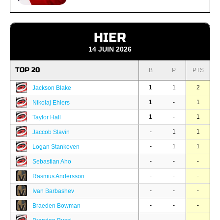
HIER
14 JUIN 2026
TOP 20
B
P
PTS
1
1
2
Jackson Blake
1
-
1
Nikolaj Ehlers
1
-
1
Taylor Hall
-
1
1
Jaccob Slavin
-
1
1
Logan Stankoven
-
-
-
Sebastian Aho
-
-
-
Rasmus Andersson
-
-
-
Ivan Barbashev
-
-
-
Braeden Bowman