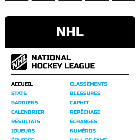
NHL
NATIONAL
HOCKEY LEAGUE
ACCUEIL
CLASSEMENTS
STATS
BLESSURES
GARDIENS
CAPHIT
CALENDRIER
REPÊCHAGE
RÉSULTATS
ÉCHANGES
JOUEURS
NUMÉROS