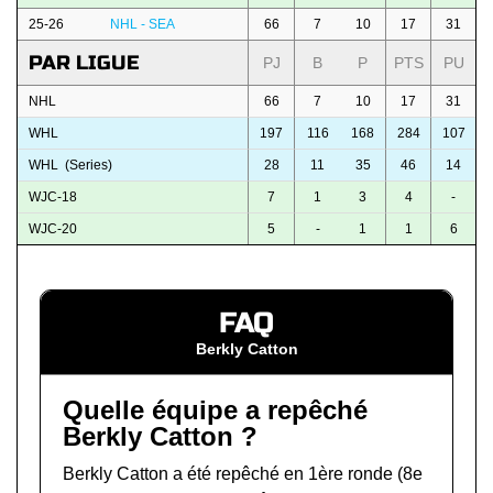
25-26
NHL - SEA
66
7
10
17
31
PAR LIGUE
PJ
B
P
PTS
PU
NHL
66
7
10
17
31
WHL
197
116
168
284
107
WHL (Series)
28
11
35
46
14
WJC-18
7
1
3
4
-
WJC-20
5
-
1
1
6
FAQ
Berkly Catton
Quelle équipe a repêché
Berkly Catton ?
Berkly Catton a été repêché en 1ère ronde (8e