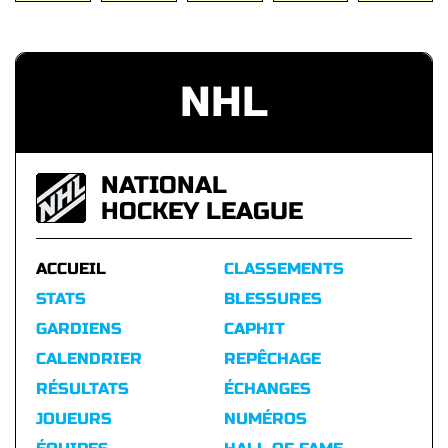
NHL
NATIONAL
HOCKEY LEAGUE
ACCUEIL
CLASSEMENTS
STATS
BLESSURES
GARDIENS
CAPHIT
CALENDRIER
REPÊCHAGE
RÉSULTATS
ÉCHANGES
JOUEURS
NUMÉROS