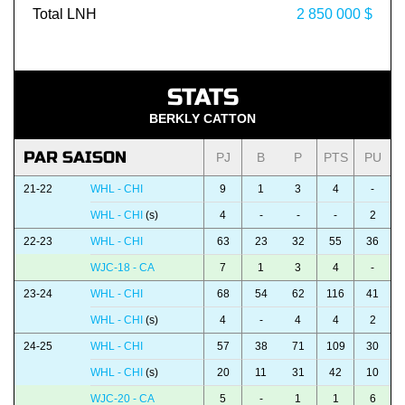
Total LNH
2 850 000 $
STATS
BERKLY CATTON
PAR SAISON
PJ
B
P
PTS
PU
21-22
WHL - CHI
9
1
3
4
-
WHL - CHI
(s)
4
-
-
-
2
22-23
WHL - CHI
63
23
32
55
36
WJC-18 - CA
7
1
3
4
-
23-24
WHL - CHI
68
54
62
116
41
WHL - CHI
(s)
4
-
4
4
2
24-25
WHL - CHI
57
38
71
109
30
WHL - CHI
(s)
20
11
31
42
10
WJC-20 - CA
5
-
1
1
6