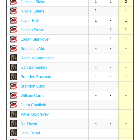
1
1
2
Jackson Blake
1
-
1
Nikolaj Ehlers
1
-
1
Taylor Hall
-
1
1
Jaccob Slavin
-
1
1
Logan Stankoven
-
-
-
Sebastian Aho
-
-
-
Rasmus Andersson
-
-
-
Ivan Barbashev
-
-
-
Braeden Bowman
-
-
-
Brandon Bussi
-
-
-
William Carrier
-
-
-
Jalen Chatfield
-
-
-
Pavel Dorofeyev
-
-
-
Nic Dowd
-
-
-
Jack Eichel