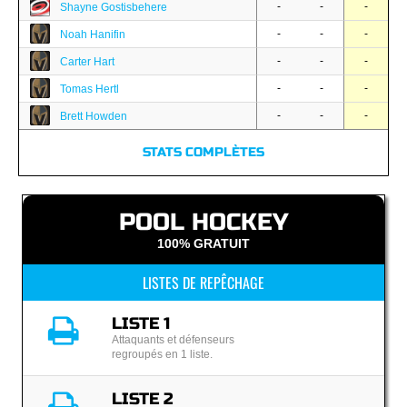
-
-
-
Shayne Gostisbehere
-
-
-
Noah Hanifin
-
-
-
Carter Hart
-
-
-
Tomas Hertl
-
-
-
Brett Howden
STATS COMPLÈTES
POOL HOCKEY
100% GRATUIT
LISTES DE REPÊCHAGE
LISTE 1
Attaquants et défenseurs
regroupés en 1 liste.
LISTE 2