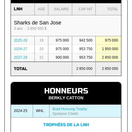
LNH
AGE
SALAIRE
CAP HIT
TOTAL
Sharks de San Jose
3 ans · 2 850 000 $
2025-26
19
975 000
942 500
975 000
2026-27
20
975 000
953 750
1 950 000
2027-28
21
900 000
953 750
2 850 000
TOTAL
2 850 000
2 850 000
HONNEURS
BERKLY CATTON
Brad Hornung Trophy
2024-25
WHL
Spokane Chiefs
TROPHÉES DE LA LNH