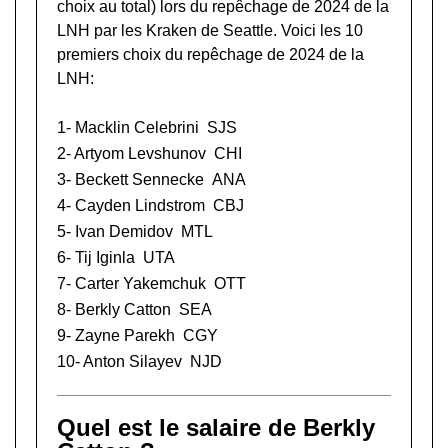
choix au total) lors du
repêchage de 2024 de la
LNH
par les Kraken de Seattle. Voici les 10
premiers choix du repêchage de 2024 de la
LNH:
1-
Macklin Celebrini
SJS
2-
Artyom Levshunov
CHI
3-
Beckett Sennecke
ANA
4-
Cayden Lindstrom
CBJ
5-
Ivan Demidov
MTL
6-
Tij Iginla
UTA
7-
Carter Yakemchuk
OTT
8- Berkly Catton
SEA
9-
Zayne Parekh
CGY
10-
Anton Silayev
NJD
Quel est le salaire de Berkly