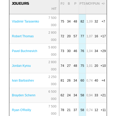
JOUEURS
PJ
B
P
PTS
MOY
PUN
+/-
HIT
7 500
Vladimir Tarasenko
75
34
48
82
1,09
32
+7
000
2 800
Robert Thomas
72
20
57
77
1,07
16
+17
000
5 800
Pavel Buchnevich
73
30
46
76
1,04
34
+29
000
2 800
Jordan Kyrou
74
27
48
75
1,01
20
+10
000
2 250
Ivan Barbashev
81
26
34
60
0,74
40
+4
000
6 500
Brayden Schenn
62
24
34
58
0,94
33
+21
000
7 500
Ryan O'Reilly
78
21
37
58
0,74
12
+11
000