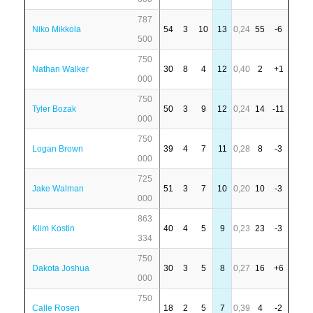
787
Niko Mikkola
54
3
10
13
0,24
55
-6
500
750
Nathan Walker
30
8
4
12
0,40
2
+1
000
750
Tyler Bozak
50
3
9
12
0,24
14
-11
000
750
Logan Brown
39
4
7
11
0,28
8
-3
000
725
Jake Walman
51
3
7
10
0,20
10
-3
000
863
Klim Kostin
40
4
5
9
0,23
23
-3
334
750
Dakota Joshua
30
3
5
8
0,27
16
+6
000
750
Calle Rosen
18
2
5
7
0,39
4
-2