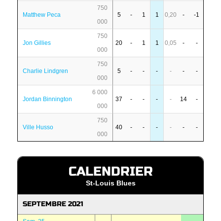
750
Matthew Peca
5
-
1
1
0,20
-
-1
000
750
Jon Gillies
20
-
1
1
0,05
-
-
000
750
Charlie Lindgren
5
-
-
-
-
-
-
000
6 000
Jordan Binnington
37
-
-
-
-
14
-
000
750
Ville Husso
40
-
-
-
-
-
-
000
CALENDRIER
St-Louis Blues
SEPTEMBRE 2021