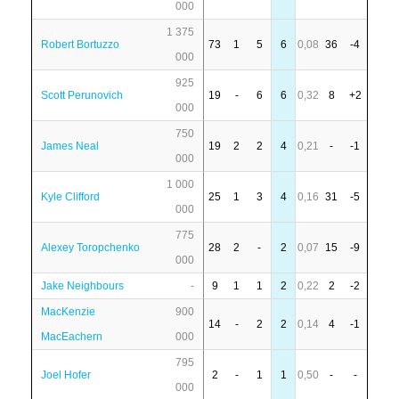
000
1 375
Robert Bortuzzo
73
1
5
6
0,08
36
-4
000
925
Scott Perunovich
19
-
6
6
0,32
8
+2
000
750
James Neal
19
2
2
4
0,21
-
-1
000
1 000
Kyle Clifford
25
1
3
4
0,16
31
-5
000
775
Alexey Toropchenko
28
2
-
2
0,07
15
-9
000
Jake Neighbours
-
9
1
1
2
0,22
2
-2
MacKenzie
900
14
-
2
2
0,14
4
-1
MacEachern
000
795
Joel Hofer
2
-
1
1
0,50
-
-
000