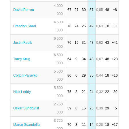
4 000
David Perron
67
27
30
57
0,85
48
+8
000
4 500
Brandon Saad
78
24
25
49
0,63
10
+11
000
6 500
Justin Faulk
76
16
31
47
0,62
43
+41
000
6 500
Torey Krug
64
9
34
43
0,67
48
+23
000
5 500
Colton Parayko
80
6
29
35
0,44
18
+16
000
5 500
Nick Leddy
75
3
21
24
0,32
22
-30
000
2 750
Oskar Sundqvist
59
8
15
23
0,39
29
+5
000
3 725
Marco Scandella
70
3
11
14
0,20
18
+17
000