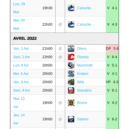
Lun, 28
19h30
Canucks
V 4·1
Mar
Mer, 30
22h00
@
Canucks
V 4·3
Mar
AVRIL 2022
Ven, 1 Avr
21h00
@
Oilers
DP 5·6
Sam, 2 Avr
22h00
@
Flames
V 6·4
Lun, 4 Avr
20h00
Mammoth
V 5·1
Mer, 6 Avr
20h00
Kraken
V 4·1
Ven, 8 Avr
20h00
Wild
VP 4·3
Sam, 9 Avr
20h00
Islanders
V 6·1
Mar, 12
19h00
@
Bruins
V 4·2
Avr
Jeu, 14
19h00
@
Sabres
V 6·2
Avr