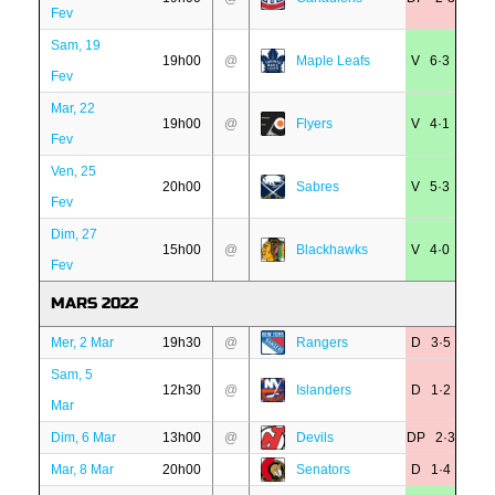
Fev
Sam, 19
19h00
@
Maple Leafs
V 6·3
Fev
Mar, 22
19h00
@
Flyers
V 4·1
Fev
Ven, 25
20h00
Sabres
V 5·3
Fev
Dim, 27
15h00
@
Blackhawks
V 4·0
Fev
MARS 2022
Mer, 2 Mar
19h30
@
Rangers
D 3·5
Sam, 5
12h30
@
Islanders
D 1·2
Mar
Dim, 6 Mar
13h00
@
Devils
DP 2·3
Mar, 8 Mar
20h00
Senators
D 1·4