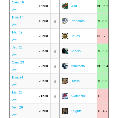
Sam, 16
15h00
Wild
VP 6·5
Avr
Dim, 17
18h00
@
Predators
V 8·3
Avr
Mar, 19
20h00
Bruins
DP 2·3
Avr
Jeu, 21
22h30
@
Sharks
V 3·1
Avr
Sam, 23
22h00
@
Mammoth
VP 5·4
Avr
Dim, 24
20h30
@
Ducks
V 6·3
Avr
Mar, 26
21h30
@
Avalanche
D 3·5
Avr
Ven, 29
20h00
Knights
D 4·7
Avr