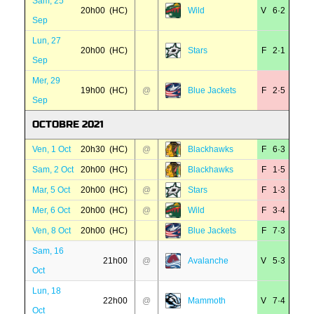
Sam, 25
20h00 (HC)
Wild
V 6·2
Sep
Lun, 27
20h00 (HC)
Stars
F 2·1
Sep
Mer, 29
19h00 (HC)
@
Blue Jackets
F 2·5
Sep
OCTOBRE 2021
Ven, 1 Oct
20h30 (HC)
@
Blackhawks
F 6·3
Sam, 2 Oct
20h00 (HC)
Blackhawks
F 1·5
Mar, 5 Oct
20h00 (HC)
@
Stars
F 1·3
Mer, 6 Oct
20h00 (HC)
@
Wild
F 3·4
Ven, 8 Oct
20h00 (HC)
Blue Jackets
F 7·3
Sam, 16
21h00
@
Avalanche
V 5·3
Oct
Lun, 18
22h00
@
Mammoth
V 7·4
Oct