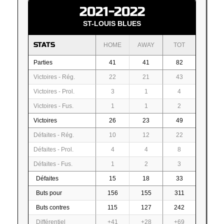
2021-2022
ST-LOUIS BLUES
STATS
HOME
AWAY
TOT
Parties
41
41
82
Victoires - Rég.
22
21
43
Victoires - Prol.
3
1
4
Victoires - Fus.
1
1
2
Victoires
26
23
49
Défaites - Rég.
10
12
22
Défaites - Prol.
4
4
8
Défaites - Fus.
1
2
3
Défaites
15
18
33
Buts pour
156
155
311
Buts contres
115
127
242
Différentiel
+41
+28
+69