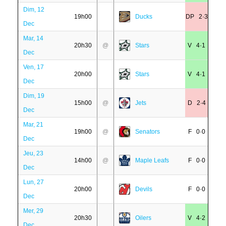
Dim, 12
19h00
Ducks
DP 2·3
Dec
Mar, 14
20h30
@
Stars
V 4·1
Dec
Ven, 17
20h00
Stars
V 4·1
Dec
Dim, 19
15h00
@
Jets
D 2·4
Dec
Mar, 21
19h00
@
Senators
F 0·0
Dec
Jeu, 23
14h00
@
Maple Leafs
F 0·0
Dec
Lun, 27
20h00
Devils
F 0·0
Dec
Mer, 29
20h30
Oilers
V 4·2
Dec