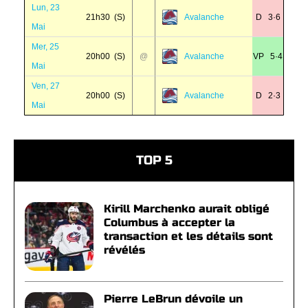
Lun, 23
21h30 (S)
Avalanche
D 3·6
Mai
Mer, 25
20h00 (S)
@
Avalanche
VP 5·4
Mai
Ven, 27
20h00 (S)
Avalanche
D 2·3
Mai
TOP 5
Kirill Marchenko aurait obligé
Columbus à accepter la
transaction et les détails sont
révélés
Pierre LeBrun dévoile un