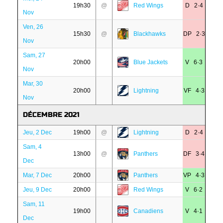
19h30
@
Red Wings
D 2·4
Nov
Ven, 26
15h30
@
Blackhawks
DP 2·3
Nov
Sam, 27
20h00
Blue Jackets
V 6·3
Nov
Mar, 30
20h00
Lightning
VF 4·3
Nov
DÉCEMBRE 2021
Jeu, 2 Dec
19h00
@
Lightning
D 2·4
Sam, 4
13h00
@
Panthers
DF 3·4
Dec
Mar, 7 Dec
20h00
Panthers
VP 4·3
Jeu, 9 Dec
20h00
Red Wings
V 6·2
Sam, 11
19h00
Canadiens
V 4·1
Dec