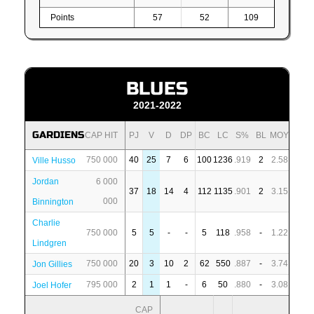
Points
57
52
109
BLUES
2021-2022
GARDIENS
CAP HIT
PJ
V
D
DP
BC
LC
S%
BL
MOY
750 000
40
25
7
6
100
1236
.919
2
2.58
Ville Husso
Jordan
6 000
37
18
14
4
112
1135
.901
2
3.15
000
Binnington
Charlie
750 000
5
5
-
-
5
118
.958
-
1.22
Lindgren
750 000
20
3
10
2
62
550
.887
-
3.74
Jon Gillies
795 000
2
1
1
-
6
50
.880
-
3.08
Joel Hofer
CAP