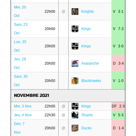
Mer, 20
22h00
@
Knights
V 3·1
Oct
Sam, 23
20h00
Kings
V 7·3
Oct
Lun, 25
20h00
Kings
V 3·0
Oct
Jeu, 28
20h00
Avalanche
D 3·4
Oct
Sam, 30
20h00
Blackhawks
V 1·0
Oct
NOVEMBRE 2021
Mer, 3 Nov
22h00
@
Kings
DF 2·3
Jeu, 4 Nov
22h30
@
Sharks
V 5·3
Dim, 7
20h00
@
Ducks
D 1·4
Nov