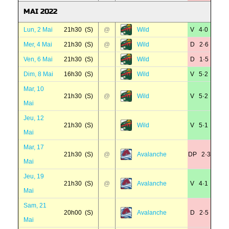
MAI 2022
Lun, 2 Mai
21h30 (S)
@
Wild
V 4·0
Mer, 4 Mai
21h30 (S)
@
Wild
D 2·6
Ven, 6 Mai
21h30 (S)
Wild
D 1·5
Dim, 8 Mai
16h30 (S)
Wild
V 5·2
Mar, 10
21h30 (S)
@
Wild
V 5·2
Mai
Jeu, 12
21h30 (S)
Wild
V 5·1
Mai
Mar, 17
21h30 (S)
@
Avalanche
DP 2·3
Mai
Jeu, 19
21h30 (S)
@
Avalanche
V 4·1
Mai
Sam, 21
20h00 (S)
Avalanche
D 2·5
Mai