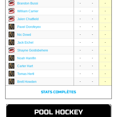
-
-
-
Brandon Bussi
-
-
-
William Carrier
-
-
-
Jalen Chatfield
-
-
-
Pavel Dorofeyev
-
-
-
Nic Dowd
-
-
-
Jack Eichel
-
-
-
Shayne Gostisbehere
-
-
-
Noah Hanifin
-
-
-
Carter Hart
-
-
-
Tomas Hertl
-
-
-
Brett Howden
STATS COMPLÈTES
POOL HOCKEY