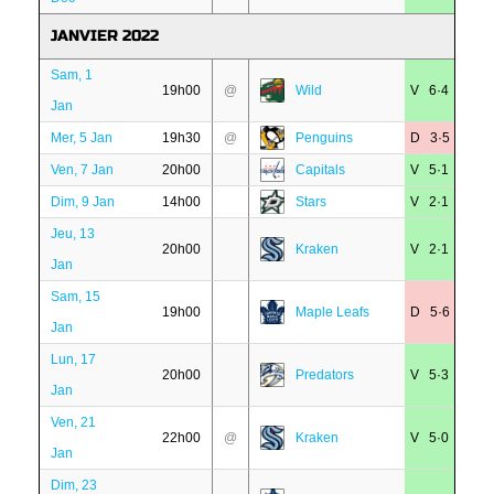
JANVIER 2022
Sam, 1
19h00
@
Wild
V 6·4
Jan
Mer, 5 Jan
19h30
@
Penguins
D 3·5
Ven, 7 Jan
20h00
Capitals
V 5·1
Dim, 9 Jan
14h00
Stars
V 2·1
Jeu, 13
20h00
Kraken
V 2·1
Jan
Sam, 15
19h00
Maple Leafs
D 5·6
Jan
Lun, 17
20h00
Predators
V 5·3
Jan
Ven, 21
22h00
@
Kraken
V 5·0
Jan
Dim, 23