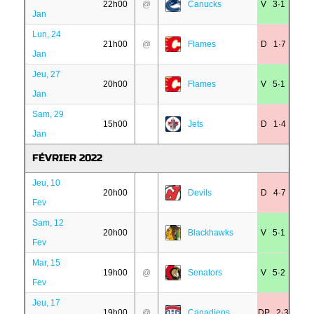
22h00
@
Canucks
V 3·1
Jan
Lun, 24
21h00
@
Flames
D 1·7
Jan
Jeu, 27
20h00
Flames
V 5·1
Jan
Sam, 29
15h00
Jets
D 1·4
Jan
FÉVRIER 2022
Jeu, 10
20h00
Devils
D 4·7
Fev
Sam, 12
20h00
Blackhawks
V 5·1
Fev
Mar, 15
19h00
@
Senators
V 5·2
Fev
Jeu, 17
19h00
@
Canadiens
DP 2·3