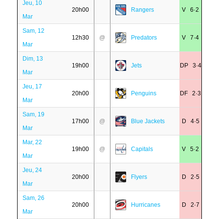
Jeu, 10
20h00
Rangers
V 6·2
Mar
Sam, 12
12h30
@
Predators
V 7·4
Mar
Dim, 13
19h00
Jets
DP 3·4
Mar
Jeu, 17
20h00
Penguins
DF 2·3
Mar
Sam, 19
17h00
@
Blue Jackets
D 4·5
Mar
Mar, 22
19h00
@
Capitals
V 5·2
Mar
Jeu, 24
20h00
Flyers
D 2·5
Mar
Sam, 26
20h00
Hurricanes
D 2·7
Mar