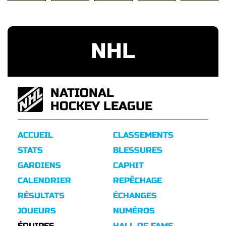
NHL
NATIONAL
HOCKEY LEAGUE
ACCUEIL
CLASSEMENTS
STATS
BLESSURES
GARDIENS
CAPHIT
CALENDRIER
REPÊCHAGE
RÉSULTATS
ÉCHANGES
JOUEURS
NUMÉROS
ÉQUIPES
HALL OF FAME