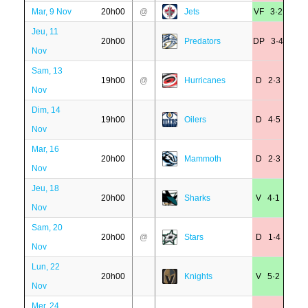
Mar, 9 Nov
20h00
@
Jets
VF 3·2
Jeu, 11
20h00
Predators
DP 3·4
Nov
Sam, 13
19h00
@
Hurricanes
D 2·3
Nov
Dim, 14
19h00
Oilers
D 4·5
Nov
Mar, 16
20h00
Mammoth
D 2·3
Nov
Jeu, 18
20h00
Sharks
V 4·1
Nov
Sam, 20
20h00
@
Stars
D 1·4
Nov
Lun, 22
20h00
Knights
V 5·2
Nov
Mer, 24