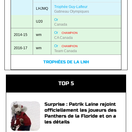
Trophée Guy-Lafleur
LHJMQ
Gatineau Olympiques
Or
U20
Canada
Or
CHAMPION
2014-15
wm
CA Canada
Or
CHAMPION
2016-17
wm
Team Canada
TROPHÉES DE LA LNH
TOP 5
Surprise : Patrik Laine rejoint
officiellement les joueurs des
Panthers de la Floride et on a
les détails