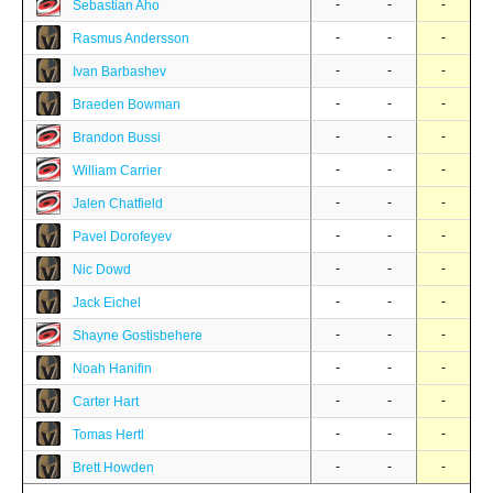
-
-
-
Sebastian Aho
-
-
-
Rasmus Andersson
-
-
-
Ivan Barbashev
-
-
-
Braeden Bowman
-
-
-
Brandon Bussi
-
-
-
William Carrier
-
-
-
Jalen Chatfield
-
-
-
Pavel Dorofeyev
-
-
-
Nic Dowd
-
-
-
Jack Eichel
-
-
-
Shayne Gostisbehere
-
-
-
Noah Hanifin
-
-
-
Carter Hart
-
-
-
Tomas Hertl
-
-
-
Brett Howden