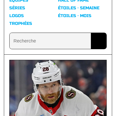
ÉQUIPES
HALL OF FAME
SÉRIES
ÉTOILES · SEMAINE
LOGOS
ÉTOILES · MOIS
TROPHÉES