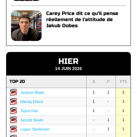
Carey Price dit ce qu'il pense
réellement de l'attitude de
Jakub Dobes
HIER
14 JUIN 2026
TOP 20
B
P
PTS
1
1
2
Jackson Blake
1
-
1
Nikolaj Ehlers
1
-
1
Taylor Hall
-
1
1
Jaccob Slavin
-
1
1
Logan Stankoven