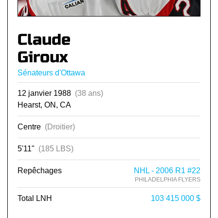
Claude
Giroux
Sénateurs d'Ottawa
12 janvier 1988
(38 ans)
Hearst, ON, CA
Centre
(Droitier)
5'11"
(185 LBS)
Repêchages
NHL - 2006 R1 #22
PHILADELPHIA FLYERS
Total LNH
103 415 000 $