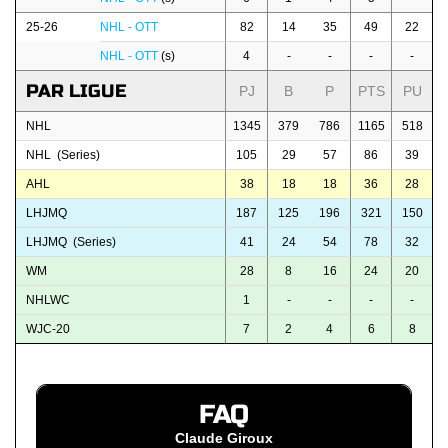
25-26
NHL - OTT
82
14
35
49
22
NHL - OTT
(s)
4
-
-
-
-
PAR LIGUE
PJ
B
P
PTS
PU
NHL
1345
379
786
1165
518
NHL (Series)
105
29
57
86
39
AHL
38
18
18
36
28
LHJMQ
187
125
196
321
150
LHJMQ (Series)
41
24
54
78
32
WM
28
8
16
24
20
NHLWC
1
-
-
-
-
WJC-20
7
2
4
6
8
FAQ
Claude Giroux