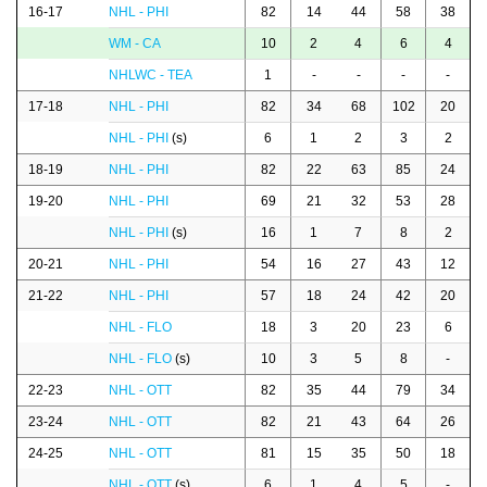
16-17
NHL - PHI
82
14
44
58
38
WM - CA
10
2
4
6
4
NHLWC - TEA
1
-
-
-
-
17-18
NHL - PHI
82
34
68
102
20
NHL - PHI
(s)
6
1
2
3
2
18-19
NHL - PHI
82
22
63
85
24
19-20
NHL - PHI
69
21
32
53
28
NHL - PHI
(s)
16
1
7
8
2
20-21
NHL - PHI
54
16
27
43
12
21-22
NHL - PHI
57
18
24
42
20
NHL - FLO
18
3
20
23
6
NHL - FLO
(s)
10
3
5
8
-
22-23
NHL - OTT
82
35
44
79
34
23-24
NHL - OTT
82
21
43
64
26
24-25
NHL - OTT
81
15
35
50
18
NHL - OTT
(s)
6
1
4
5
-