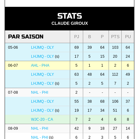
STATS
CLAUDE GIROUX
PAR SAISON
PJ
B
P
PTS
PU
05-06
LHJMQ - OLY
69
39
64
103
64
LHJMQ - OLY
(s)
17
5
15
20
24
06-07
AHL - PHA
5
1
1
2
6
LHJMQ - OLY
63
48
64
112
49
LHJMQ - OLY
(s)
5
2
5
7
2
07-08
NHL - PHI
2
-
-
-
-
LHJMQ - OLY
55
38
68
106
37
LHJMQ - OLY
(s)
19
17
34
51
6
WJC-20 - CA
7
2
4
6
8
08-09
NHL - PHI
42
9
18
27
14
NHL - PHI
(s)
6
2
3
5
6