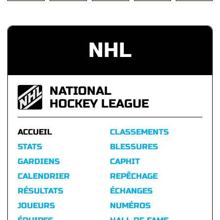
NHL
NATIONAL
HOCKEY LEAGUE
ACCUEIL
CLASSEMENTS
STATS
BLESSURES
GARDIENS
CAPHIT
CALENDRIER
REPÊCHAGE
RÉSULTATS
ÉCHANGES
JOUEURS
NUMÉROS