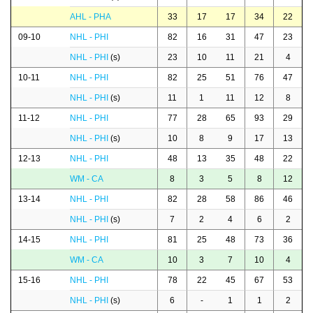
AHL - PHA
33
17
17
34
22
09-10
NHL - PHI
82
16
31
47
23
NHL - PHI
(s)
23
10
11
21
4
10-11
NHL - PHI
82
25
51
76
47
NHL - PHI
(s)
11
1
11
12
8
11-12
NHL - PHI
77
28
65
93
29
NHL - PHI
(s)
10
8
9
17
13
12-13
NHL - PHI
48
13
35
48
22
WM - CA
8
3
5
8
12
13-14
NHL - PHI
82
28
58
86
46
NHL - PHI
(s)
7
2
4
6
2
14-15
NHL - PHI
81
25
48
73
36
WM - CA
10
3
7
10
4
15-16
NHL - PHI
78
22
45
67
53
NHL - PHI
(s)
6
-
1
1
2