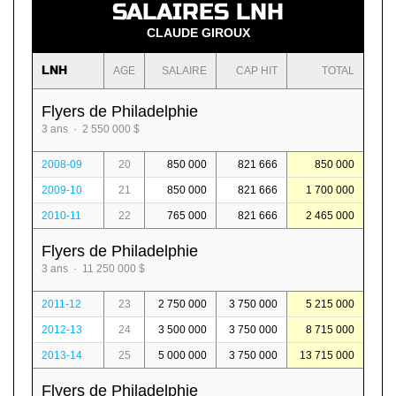
SALAIRES LNH
CLAUDE GIROUX
LNH
AGE
SALAIRE
CAP HIT
TOTAL
Flyers de Philadelphie
3 ans · 2 550 000 $
2008-09
20
850 000
821 666
850 000
2009-10
21
850 000
821 666
1 700 000
2010-11
22
765 000
821 666
2 465 000
Flyers de Philadelphie
3 ans · 11 250 000 $
2011-12
23
2 750 000
3 750 000
5 215 000
2012-13
24
3 500 000
3 750 000
8 715 000
2013-14
25
5 000 000
3 750 000
13 715 000
Flyers de Philadelphie