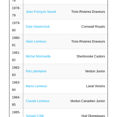
78
1978-
Jean-François Sauvé
Trois-Rivieres Draveurs
79
1979-
Dale Hawerchuk
Cornwall Royals
80
1980-
Alain Lemieux
Trois-Rivieres Draveurs
81
1981-
Michel Morissette
Sherbrooke Castors
82
1982-
Pat Lafontaine
Verdun Junior
83
1983-
Mario Lemieux
Laval Voisins
84
1984-
Claude Lemieux
Verdun Canadien Junior
85
1985-
Sylvain Côté
Hull Olympiques