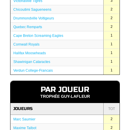
3
Victoriaville Tigres
2
Chicoutimi Sagueneens
2
Drummondville Voltigeurs
2
Quebec Remparts
1
Cape Breton Screaming Eagles
1
Cornwall Royals
1
Halifax Mooseheads
1
Shawinigan Cataractes
1
Verdun College-Francais
PAR JOUEUR
TROPHÉE GUY-LAFLEUR
JOUEURS
TOT
2
Marc Saumier
2
Maxime Talbot