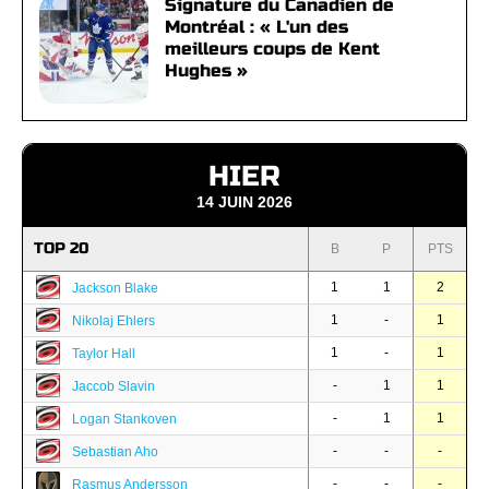
Signature du Canadien de
Montréal : « L'un des
meilleurs coups de Kent
Hughes »
HIER
14 JUIN 2026
TOP 20
B
P
PTS
1
1
2
Jackson Blake
1
-
1
Nikolaj Ehlers
1
-
1
Taylor Hall
-
1
1
Jaccob Slavin
-
1
1
Logan Stankoven
-
-
-
Sebastian Aho
-
-
-
Rasmus Andersson