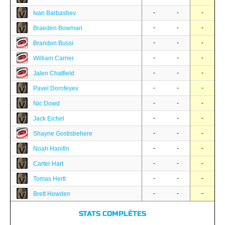
-
-
-
Ivan Barbashev
-
-
-
Braeden Bowman
-
-
-
Brandon Bussi
-
-
-
William Carrier
-
-
-
Jalen Chatfield
-
-
-
Pavel Dorofeyev
-
-
-
Nic Dowd
-
-
-
Jack Eichel
-
-
-
Shayne Gostisbehere
-
-
-
Noah Hanifin
-
-
-
Carter Hart
-
-
-
Tomas Hertl
-
-
-
Brett Howden
STATS COMPLÈTES