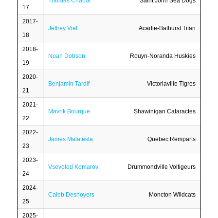
Thomas Chabot
Saint John Sea Dogs
17
2017-
Jeffrey Viel
Acadie-Bathurst Titan
18
2018-
Noah Dobson
Rouyn-Noranda Huskies
19
2020-
Benjamin Tardif
Victoriaville Tigres
21
2021-
Mavrik Bourque
Shawinigan Cataractes
22
2022-
James Malatesta
Quebec Remparts
23
2023-
Vsevolod Komarov
Drummondville Voltigeurs
24
2024-
Caleb Desnoyers
Moncton Wildcats
25
2025-