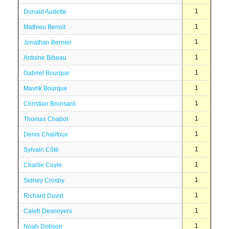
1
Donald Audette
1
Mathieu Benoit
1
Jonathan Bernier
1
Antoine Bibeau
1
Gabriel Bourque
1
Mavrik Bourque
1
Christian Bronsard
1
Thomas Chabot
1
Denis Chalifoux
1
Sylvain Côté
1
Charlie Coyle
1
Sidney Crosby
1
Richard David
1
Caleb Desnoyers
1
Noah Dobson